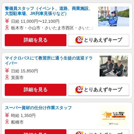
通費全支給(ガソリン代含む)＞
警備員スタッフ（イベント、道路、商業施設、
箕面市彩都粟生南≪最寄り駅：彩都西≫
大型駐車場、JR列車見張りなど）
日給 11,000円〜12,100円
詳細を見る
キープ
栃木市・小山市・さいたま市西区・さいたま市岩槻区・久喜市・
派遣社員
詳細を見る
とりあえずキープ
株式会社kotrio /●KT-H-1955515
茨木市駅｜未経験でも簡単！障がい者デイで軽
作業サポート＆ケア
マイクロバスにて教習所に通う生徒の送迎ドラ
イバー
時給1600円〜2250円 ＜日払い有/週払い有/交
通費全支給(ガソリン代含む)＞
日給 15,850円
茨木市双葉町 ≪最寄：茨木市駅≫
箕面市
詳細を見る
とりあえずキープ
詳細を見る
キープ
派遣社員
スーパー資材の仕分け作業スタッフ
株式会社kotrio /●KT-H-1955388
時給 1,350円
彩都西駅｜未経験でも簡単！障がい者デイで軽
船橋市
作業サポート＆ケア
時給1600円〜2250円 ＜日払い有/週払い有/交