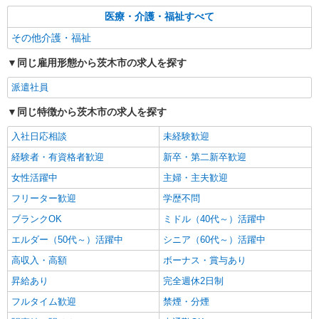
箕面市彩都粟生南≪最寄り駅：彩都西≫
医療・介護・福祉すべて
その他介護・福祉
詳細を見る
キープ
同じ雇用形態から茨木市の求人を探す
派遣社員
同じ特徴から茨木市の求人を探す
入社日応相談
未経験歓迎
経験者・有資格者歓迎
新卒・第二新卒歓迎
女性活躍中
主婦・主夫歓迎
フリーター歓迎
学歴不問
ブランクOK
ミドル（40代～）活躍中
エルダー（50代～）活躍中
シニア（60代～）活躍中
高収入・高額
ボーナス・賞与あり
昇給あり
完全週休2日制
フルタイム歓迎
禁煙・分煙