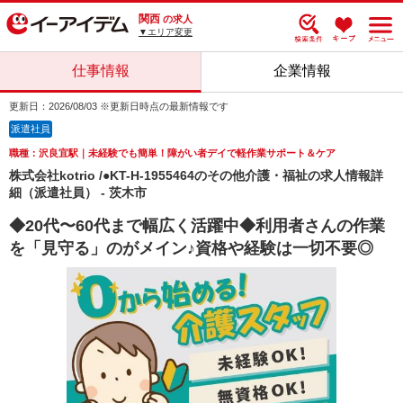
関西
の求人
▼エリア変更
仕事情報
企業情報
更新日：2026/08/03 ※更新日時点の最新情報です
派遣社員
職種：沢良宜駅｜未経験でも簡単！障がい者デイで軽作業サポート＆ケア
株式会社kotrio /●KT-H-1955464のその他介護・福祉の求人情報詳
細（派遣社員） - 茨木市
◆20代〜60代まで幅広く活躍中◆利用者さんの作業
を「見守る」のがメイン♪資格や経験は一切不要◎