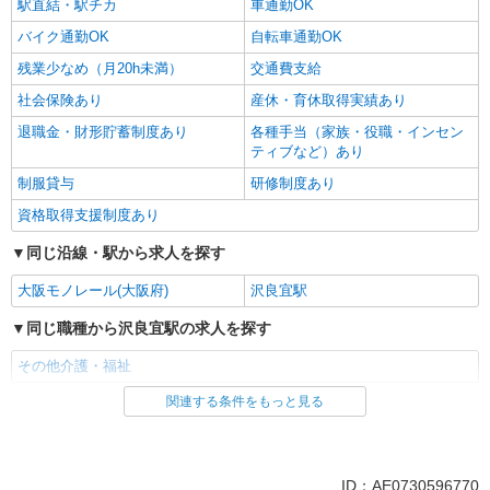
駅直結・駅チカ
車通勤OK
バイク通勤OK
自転車通勤OK
残業少なめ（月20h未満）
交通費支給
社会保険あり
産休・育休取得実績あり
退職金・財形貯蓄制度あり
各種手当（家族・役職・インセン
ティブなど）あり
制服貸与
研修制度あり
資格取得支援制度あり
同じ沿線・駅から求人を探す
大阪モノレール(大阪府)
沢良宜駅
同じ職種から沢良宜駅の求人を探す
その他介護・福祉
関連する条件をもっと見る
同じ雇用形態から沢良宜駅の求人を探す
派遣社員
同じ特徴から沢良宜駅の求人を探す
ID：AE0730596770