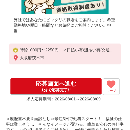
弊社ではあなたにピッタリの職場をご案内します。希望
勤務地や曜日・時間などお気軽にご相談ください。担
当...
時給1600円〜2250円 ＜日払い有/週払い有/交通費
全支給(ガソリン代含む)＞
大阪府茨木市
応募画面へ進む
1分で応募完了!!
キープ
求人応募期間：2026/08/01～2026/08/09
≪履歴書不要＆面談なし≫最短3日で勤務スタート！「福祉の仕
事は難しそう…」そんなイメージが変わる、簡単＆安心のお仕事
です。まずは利用者さんに付き添い、一緒に作業をしたり見守っ