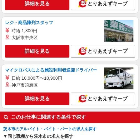
詳細を見る
とりあえずキープ
大阪府茨木市≪最寄り駅：茨木≫
詳細を見る
キープ
レジ・商品陳列スタッフ
時給 1,300円
派遣社員
大阪市中央区
株式会社kotrio /●KT-H-1955486
南茨木駅｜未経験でも簡単！障がい者デイで軽
詳細を見る
とりあえずキープ
作業サポート＆ケア
時給1600円〜2250円 ＜日払い有/週払い有/交
通費全支給(ガソリン代含む)＞
マイクロバスによる施設利用者送迎ドライバー
大阪府茨木市≪南茨木駅≫
日給 10,900円〜10,900円
神戸市須磨区
詳細を見る
キープ
詳細を見る
とりあえずキープ
派遣社員
株式会社kotrio /●KT-H-2091242
このお仕事に関連する条件で探す
彩都西駅＊働きやすさで選ぶならココ！障がい
デイSTAFF/17時定時
茨木市のアルバイト・バイト・パートの求人を探す
時給1600円〜2250円 ＜日払い有/週払い有/交
同じ職種から茨木市の求人を探す
通費全支給(ガソリン代含む)＞