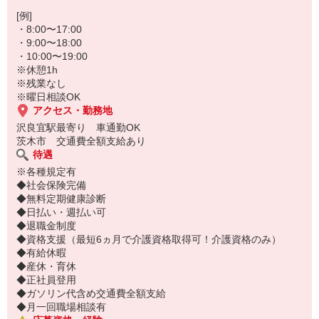
履歴書不要で、面接なし！
面倒な準備なしで、まずはお気軽にご応募ください♪
[例]
・8:00〜17:00
・9:00〜18:00
・10:00〜19:00
※休憩1h
※残業なし
※曜日相談OK
アクセス・勤務地
沢良宜駅最寄り 車通勤OK
茨木市 交通費全額支給あり
待遇
※各種規定有
◆社会保険完備
◆無料定期健康診断
◆日払い・週払い可
◆退職金制度
◆資格支援（最短6ヵ月で介護資格取得可！介護資格のみ）
◆有給休暇
◆産休・育休
◆正社員登用
◆ガソリン代含め交通費全額支給
◆月一回職場相談有