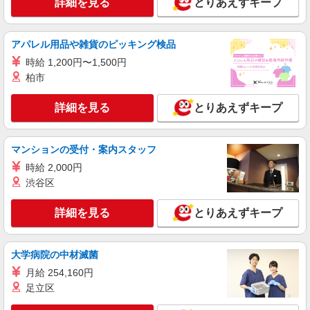
詳細を見る
とりあえずキープ
通費全支給(ガソリン代含む)＞
箕面市彩都粟生南≪最寄り駅：彩都西≫
アパレル用品や雑貨のピッキング検品
詳細を見る
キープ
時給 1,200円〜1,500円
柏市
派遣社員
株式会社kotrio /●KT-H-2092359
詳細を見る
とりあえずキープ
南茨木駅★介護事務スタッフ！毎回すぐ埋まる
希少求人★
時給1300円〜≪交通費全額支給(ガソリン代含
マンションの受付・案内スタッフ
む)/日払い有/経験者優遇≫
時給 2,000円
大阪府茨木市≪南茨木駅≫
渋谷区
詳細を見る
キープ
詳細を見る
とりあえずキープ
派遣社員
株式会社kotrio /●KT-H-2091256
大学病院の中材滅菌
茨木駅＊働きやすさで選ぶならココ！障がいデ
月給 254,160円
イSTAFF/17時定時
足立区
時給1600円〜2250円 ＜日払い有/週払い有/交
通費全支給(ガソリン代含む)＞