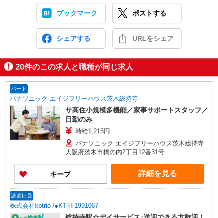
ブックマーク
ポストする
シェアする
URLをシェア
20
件のこの求人と職種が同じ求人
パート
パナソニック エイジフリーハウス茨木総持寺
サ高住小規模多機能／家事サポートスタッフ／
日勤のみ
時給1,215円
パナソニック エイジフリーハウス茨木総持寺
大阪府茨木市橋の内2丁目12番31号
詳細を見る
キープ
派遣社員
株式会社kotrio /●KT-H-1991067
総持寺駅☆デイサービス♪送迎できる方歓迎！