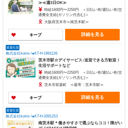
≫≪週3日OK≫
時給1600円〜2250円 ＜日払い有/週払い有/交
通費全支給(ガソリン代含む)＞
大阪府茨木市≪南茨木駅≫
詳細を見る
キープ
派遣社員
株式会社kotrio /●KT-H-1991126
茨木市駅☆デイサービス♪送迎できる方歓迎！
生活サポートなど
時給1600円〜2250円 ＜日払い有/週払い有/交
通費全支給(ガソリン代含む)＞
茨木市双葉町 ≪最寄：茨木市駅≫
詳細を見る
キープ
派遣社員
株式会社kotrio /●KT-H-2091253
南茨木駅＊働きやすさで選ぶならココ！障がい