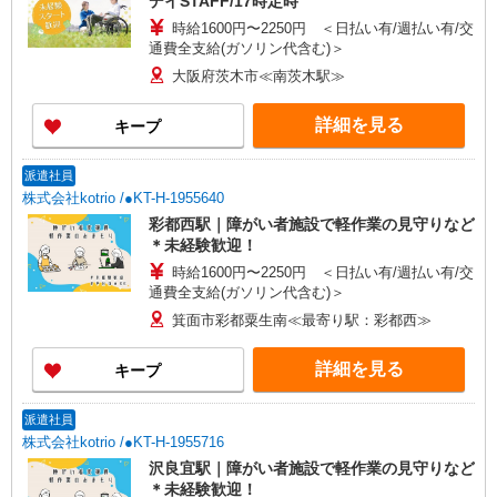
デイSTAFF/17時定時
時給1600円〜2250円 ＜日払い有/週払い有/交
通費全支給(ガソリン代含む)＞
大阪府茨木市≪南茨木駅≫
詳細を見る
キープ
派遣社員
株式会社kotrio /●KT-H-1955640
彩都西駅｜障がい者施設で軽作業の見守りなど
＊未経験歓迎！
時給1600円〜2250円 ＜日払い有/週払い有/交
通費全支給(ガソリン代含む)＞
箕面市彩都粟生南≪最寄り駅：彩都西≫
詳細を見る
キープ
派遣社員
株式会社kotrio /●KT-H-1955716
沢良宜駅｜障がい者施設で軽作業の見守りなど
＊未経験歓迎！