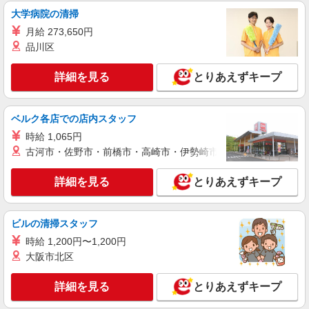
時給1600円〜2250円 ＜日払い有/週払い有/交
大学病院の清掃
通費全支給(ガソリン代含む)＞
茨木市双葉町 ≪最寄：茨木市駅≫
月給 273,650円
品川区
詳細を見る
キープ
詳細を見る
とりあえずキープ
派遣社員
株式会社kotrio /●KT-H-1991127
ベルク各店での店内スタッフ
茨木駅☆デイサービス♪送迎できる方歓迎！生
活サポートなど
時給 1,065円
古河市・佐野市・前橋市・高崎市・伊勢崎市・太田市・館林市・
時給1600円〜2250円 ＜日払い有/週払い有/交
通費全支給(ガソリン代含む)＞
詳細を見る
とりあえずキープ
大阪府茨木市≪最寄り駅：茨木≫
詳細を見る
キープ
ビルの清掃スタッフ
時給 1,200円〜1,200円
派遣社員
大阪市北区
株式会社kotrio /●KT-H-1991012
彩都西駅☆デイサービス♪送迎できる方歓迎！
詳細を見る
とりあえずキープ
生活サポートなど
時給1600円〜2250円 ＜日払い有/週払い有/交