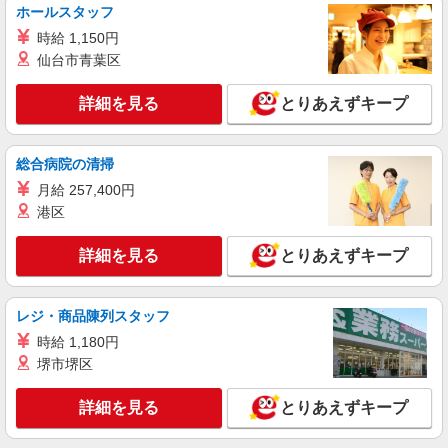
時給1300円〜≪交通費全額支給(ガソリン代含
ホールスタッフ
む)/日払い有/経験者優遇≫
時給 1,150円
茨木市 交通費全額支給あり
仙台市青葉区
詳細を見る
キープ
詳細を見る
とりあえずキープ
派遣社員
株式会社kotrio /●KT-H-1990397
総合病院の清掃
＜彩都西駅＞障がい者支援員募集！≪面接なし
月給 257,400円
≫≪週3日OK≫
港区
時給1600円〜2250円 ＜日払い有/週払い有/交
通費全支給(ガソリン代含む)＞
詳細を見る
とりあえずキープ
箕面市彩都粟生南≪最寄り駅：彩都西≫
レジ・商品陳列スタッフ
詳細を見る
キープ
時給 1,180円
派遣社員
堺市堺区
株式会社kotrio /●KT-H-2091233
茨木市駅＊働きやすさで選ぶならココ！障がい
詳細を見る
とりあえずキープ
デイSTAFF/17時定時