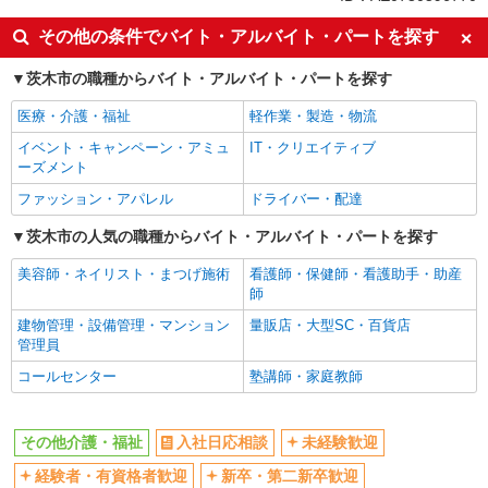
入社日応相談
未経験歓迎
その他の条件でバイト・アルバイト・パートを探す
経験者・有資格者歓迎
新卒・第二新卒歓迎
茨木市の職種からバイト・アルバイト・パートを探す
女性活躍中
主婦・主夫歓迎
医療・介護・福祉
軽作業・製造・物流
フリーター歓迎
学歴不問
イベント・キャンペーン・アミュ
IT・クリエイティブ
ブランクOK
ミドル（40代～）活躍中
ーズメント
エルダー（50代～）活躍中
シニア（60代～）活躍中
ファッション・アパレル
ドライバー・配達
高収入・高額
ボーナス・賞与あり
茨木市の人気の職種からバイト・アルバイト・パートを探す
昇給あり
完全週休2日制
美容師・ネイリスト・まつげ施術
看護師・保健師・看護助手・助産
フルタイム歓迎
禁煙・分煙
師
駅直結・駅チカ
車通勤OK
建物管理・設備管理・マンション
量販店・大型SC・百貨店
バイク通勤OK
自転車通勤OK
管理員
残業少なめ（月20h未満）
交通費支給
コールセンター
塾講師・家庭教師
社会保険あり
産休・育休取得実績あり
退職金・財形貯蓄制度あり
各種手当（家族・役職・インセン
その他介護・福祉
入社日応相談
未経験歓迎
ティブなど）あり
経験者・有資格者歓迎
新卒・第二新卒歓迎