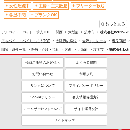
制服貸与
研修制度あり
女性活躍中
主婦・主夫歓迎
フリーター歓迎
資格取得支援制度あり
学歴不問
ブランクOK
同じ職種から求人を探す
もっと見る
医療・介護・福祉
アルバイト・バイト・求人TOP
関西
大阪府
茨木市
株式会社kotrio /
同じ特徴から求人を探す
アルバイト・バイト・求人TOP
大阪府の路線
大阪モノレール
沢良宜駅
未経験歓迎
ミドル（40代～）活躍中
職種・条件一覧
医療・介護・福祉
関西
大阪府
茨木市
株式会社kotr
ボーナス・賞与あり
車通勤OK
掲載ご希望のお客様へ
よくある質問
交通費支給
社会保険あり
産休・育休取得実績あり
お問い合わせ
利用規約
リンクについて
プライバシーポリシー
Cookieポリシー
個人情報保護方針
メールサービスについて
サイト運営会社
サイトマップ