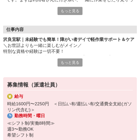
たりすることからスタート！希望シフトや条件面など、まずはお
もっと見る
気軽にご相談ください◎
仕事内容
沢良宜駅｜未経験でも簡単！障がい者デイで軽作業サポート＆ケア
＼お世話よりも一緒に楽しむがメイン／
特別な資格や経験は一切不要！
まずは利用者さんに付き添い、一緒に作業したり、見守ったりする
もっと見る
ことからスタート！
▼お仕事内容
・軽作業の見守り、サポート
募集情報（派遣社員）
・施設内の清掃
・必要に応じた生活介助
給与
・利用者の送迎（できる方のみでOK） など
時給1600円〜2250円 ＜日払い有/週払い有/交通費全支給(ガソ
リン代含む)＞
▼初めての方でも安心して働ける環境
勤務時間・曜日
・専門知識は不要！まずは見守りからスタート◎
・充実した研修制度あり！未経験でもご安心ください♪
≪シフト制/実働8時間≫
・先輩にいつでも聞けるアットホームな環境！
週3〜勤務OK
希望シフト制