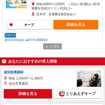
時給1600円〜2250円 ＜日払い有/週払い有/交
通費全支給(ガソリン代含む)＞
茨木市 交通費全額支給あり
詳細を見る
キープ
派遣社員
株式会社kotrio /●KT-H-1990419
＜茨木市駅＞障がい者支援員募集！≪面接なし
もっと見る
≫≪週3日OK≫
時給1600円〜2250円 ＜日払い有/週払い有/交
通費全支給(ガソリン代含む)＞
あなたにおすすめの求人情報
茨木市双葉町 ≪最寄：茨木市駅≫
個別指導講師
詳細を見る
キープ
時給 1,040円〜1,390円
仙台市青葉区
派遣社員
株式会社kotrio /●KT-H-2092360
詳細を見る
とりあえずキープ
沢良宜駅★介護事務スタッフ！毎回すぐ埋まる
希少求人★