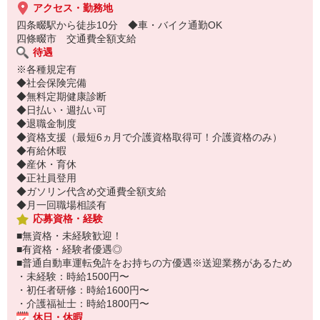
アクセス・勤務地
四条畷駅から徒歩10分 ◆車・バイク通勤OK
四條畷市 交通費全額支給
待遇
※各種規定有
◆社会保険完備
◆無料定期健康診断
◆日払い・週払い可
◆退職金制度
◆資格支援（最短6ヵ月で介護資格取得可！介護資格のみ）
◆有給休暇
◆産休・育休
◆正社員登用
◆ガソリン代含め交通費全額支給
◆月一回職場相談有
応募資格・経験
■無資格・未経験歓迎！
■有資格・経験者優遇◎
■普通自動車運転免許をお持ちの方優遇※送迎業務があるため
・未経験：時給1500円〜
・初任者研修：時給1600円〜
・介護福祉士：時給1800円〜
休日・休暇