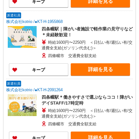
詳細を見る
キープ
派遣社員
株式会社kotrio /●KT-H-1955868
四条畷駅｜障がい者施設で軽作業の見守りなど
＊未経験歓迎！
時給1600円〜2250円 ＜日払い有/週払い有/交
通費全支給(ガソリン代含む)＞
四條畷市 交通費全額支給
詳細を見る
キープ
派遣社員
株式会社kotrio /●KT-H-2091264
四条畷駅＊働きやすさで選ぶならココ！障がい
デイSTAFF/17時定時
時給1600円〜2250円 ＜日払い有/週払い有/交
通費全支給(ガソリン代含む)＞
四條畷市 交通費全額支給
詳細を見る
キープ