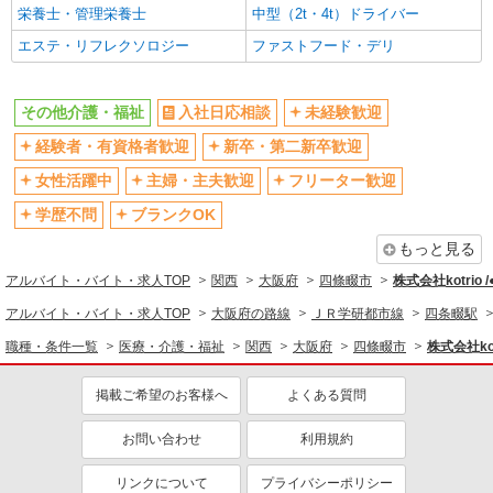
フルタイム歓迎
禁煙・分煙
栄養士・管理栄養士
中型（2t・4t）ドライバー
駅直結・駅チカ
車通勤OK
エステ・リフレクソロジー
ファストフード・デリ
バイク通勤OK
自転車通勤OK
残業少なめ（月20h未満）
交通費支給
その他介護・福祉
入社日応相談
未経験歓迎
社会保険あり
産休・育休取得実績あり
経験者・有資格者歓迎
新卒・第二新卒歓迎
退職金・財形貯蓄制度あり
各種手当（家族・役職・インセン
女性活躍中
主婦・主夫歓迎
フリーター歓迎
ティブなど）あり
学歴不問
ブランクOK
制服貸与
研修制度あり
もっと見る
資格取得支援制度あり
アルバイト・バイト・求人TOP
関西
大阪府
四條畷市
株式会社kotrio 
同じ職種から求人を探す
アルバイト・バイト・求人TOP
大阪府の路線
ＪＲ学研都市線
四条畷駅
医療・介護・福祉
職種・条件一覧
医療・介護・福祉
関西
大阪府
四條畷市
株式会社kot
同じ特徴から求人を探す
掲載ご希望のお客様へ
よくある質問
未経験歓迎
ミドル（40代～）活躍中
ボーナス・賞与あり
車通勤OK
お問い合わせ
利用規約
交通費支給
社会保険あり
リンクについて
プライバシーポリシー