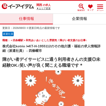
関西
の求人
▼エリア変更
仕事情報
企業情報
更新日：2026/08/03 ※更新日時点の最新情報です
派遣社員
職種：＜四条畷駅＞和気あいあいとした雰囲気！障がい者支援のお仕事♪
株式会社kotrio /●KT-H-1955112のその他介護・福祉の求人情報詳
細（派遣社員） - 四條畷市
障がい者デイサービスに通う利用者さんの支援◎未
経験OK♪笑い声が良く聞こえる職場です＊