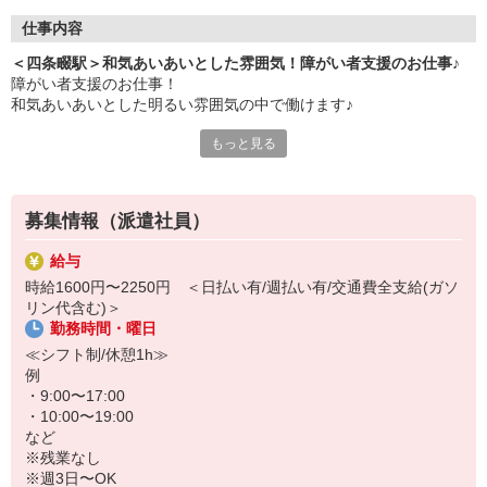
仕事内容
＜四条畷駅＞和気あいあいとした雰囲気！障がい者支援のお仕事♪
障がい者支援のお仕事！
和気あいあいとした明るい雰囲気の中で働けます♪
もっと見る
＜おもなお仕事＞
・食事やお風呂などの介助
・軽作業の見守り、サポート
・レクリエーションの企画、実施
募集情報（派遣社員）
・利用者さんの送迎（できる方のみ）
など
給与
時給1600円〜2250円 ＜日払い有/週払い有/交通費全支給(ガソ
利用者さんと楽しくコミュニケーションが取れる方なら、未経験で
リン代含む)＞
も問題ありません♪
勤務時間・曜日
また、わからないことは先輩スタッフに何でも気軽に聞いてくださ
≪シフト制/休憩1h≫
いね◎
例
・9:00〜17:00
スタッフとも密にコミュニケーションを取りながら、一緒に頑張り
・10:00〜19:00
ましょう！
など
※残業なし
※週3日〜OK