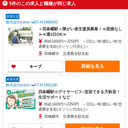
5
件のこの求人と職種が同じ求人
派遣社員
株式会社kotrio /●KT-H-1990432
＜四条畷駅＞障がい者支援員募集！≪面接なし
≫≪週3日OK≫
時給1600円〜2250円 ＜日払い有/週払い有/交
通費全支給(ガソリン代含む)＞
四條畷市 交通費全額支給
詳細を見る
キープ
派遣社員
株式会社kotrio /●KT-H-1991190
四条畷駅☆デイサービス♪送迎できる方歓迎！
生活サポートなど
時給1600円〜2250円 ＜日払い有/週払い有/交
通費全支給(ガソリン代含む)＞
四條畷市 交通費全額支給