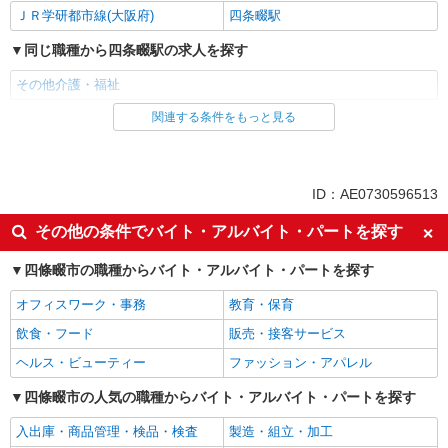
ＪＲ学研都市線(大阪府)
四条畷駅
同じ職種から四条畷駅の求人を探す
その他介護・福祉
関連する条件をもっと見る
同じ雇用形態から四条畷駅の求人を探す
派遣社員
同じ特徴から四条畷駅の求人を探す
ID：AE0730596513
入社日応相談
未経験歓迎
その他の条件でバイト・アルバイト・パートを探す
経験者・有資格者歓迎
新卒・第二新卒歓迎
四條畷市の職種からバイト・アルバイト・パートを探す
女性活躍中
主婦・主夫歓迎
オフィスワーク・事務
教育・保育
フリーター歓迎
学歴不問
飲食・フード
販売・接客サービス
ブランクOK
ミドル（40代～）活躍中
ヘルス・ビューティー
ファッション・アパレル
エルダー（50代～）活躍中
シニア（60代～）活躍中
高収入・高額
四條畷市の人気の職種からバイト・アルバイト・パートを探す
ボーナス・賞与あり
昇給あり
完全週休2日制
入出庫・商品管理・検品・検査
製造・組立・加工