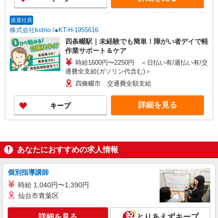
派遣社員
株式会社kotrio /●KT-H-1955616
四条畷駅｜未経験でも簡単！障がい者デイで軽
作業サポート＆ケア
時給1600円〜2250円 ＜日払い有/週払い有/交
通費全支給(ガソリン代含む)＞
四條畷市 交通費全額支給
詳細を見る
キープ
あなたにおすすめの求人情報
個別指導講師
時給 1,040円〜1,390円
仙台市青葉区
詳細を見る
とりあえずキープ