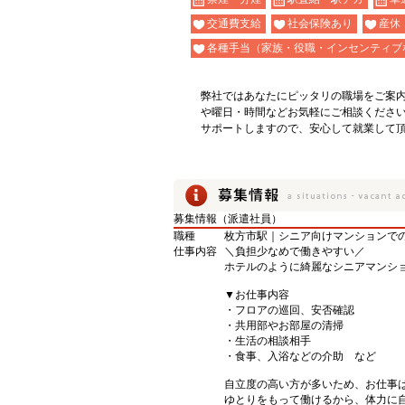
交通費支給
社会保険あり
産休
各種手当（家族・役職・インセンティブ
弊社ではあなたにピッタリの職場をご案
や曜日・時間などお気軽にご相談くださ
サポートしますので、安心して就業して
募集情報（派遣社員）
職種
枚方市駅｜シニア向けマンションで
仕事内容
＼負担少なめで働きやすい／
ホテルのように綺麗なシニアマンシ
▼お仕事内容
・フロアの巡回、安否確認
・共用部やお部屋の清掃
・生活の相談相手
・食事、入浴などの介助 など
自立度の高い方が多いため、お仕事
ゆとりをもって働けるから、体力に