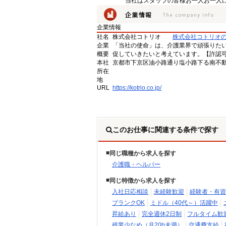
当社はスタッフの皆様お一人お一人に
企業情報
社名
株式会社コトリオ
株式会社コトリオ
企業
「当社の使命」は、介護業界で頑張りた
概要
促していきたいと考えています。【許認可番号】
本社
京都市下京区油小路通り塩小路下る南不動
所在
地
URL
https://kotrio.co.jp/
このお仕事に関連する条件で探す
同じ職種から求人を探す
介護職・ヘルパー
同じ特徴から求人を探す
入社日応相談
未経験歓迎
経験者・有資
ブランクOK
ミドル（40代～）活躍中
昇給あり
完全週休2日制
フルタイム歓
残業少なめ（月20h未満）
交通費支給