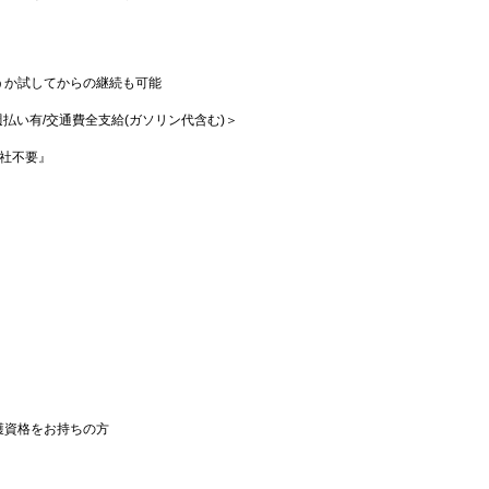
うか試してからの継続も可能
♪
/週払い有/交通費全支給(ガソリン代含む)＞
社不要』
護資格をお持ちの方