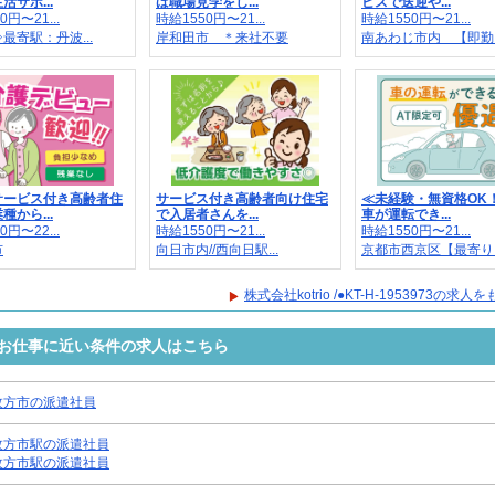
活サポ...
ば職場見学をし...
ビスで送迎や...
0円〜21...
時給1550円〜21...
時給1550円〜21...
最寄駅：丹波...
岸和田市 ＊来社不要
南あわじ市内 【即勤..
サービス付き高齢者住
サービス付き高齢者向け住宅
≪未経験・無資格OK
種から...
で入居者さんを...
車が運転でき...
0円〜22...
時給1550円〜21...
時給1550円〜21...
市
向日市内//西向日駅...
京都市西京区【最寄り..
株式会社kotrio /●KT-H-1953973の求
3973のお仕事に近い条件の求人はこちら
枚方市の派遣社員
枚方市駅の派遣社員
枚方市駅の派遣社員