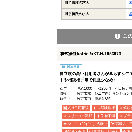
同じ職種の求人
同じ特徴の求人
こ
株式会社kotrio /●KT-H-1953973
派遣社員
自立度の高い利用者さんが暮らすシニ
トや相談相手等で負担少なめ♪
給与
時給1600円〜2250円 ＜日払い
職種
枚方市駅｜シニア向けマンション
勤務地
枚方市内｜車通勤OK
入社日応相談
未経験歓迎
経験
フリーター歓迎
学歴不問
ブラ
シニア（60代～）活躍中
高収入・
禁煙・分煙
駅直結・駅チカ
車