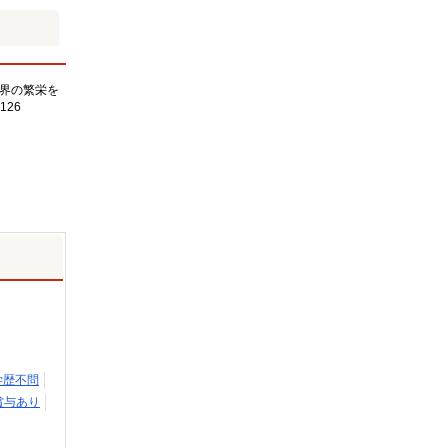
界の繁栄を
126
学歴不問
賞与あり