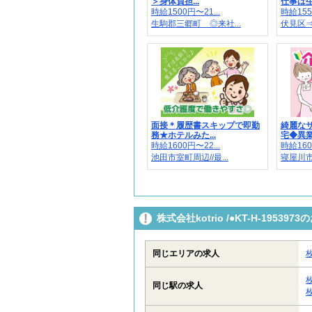
＞身体負担...
仕事は生
時給1500円〜21...
時給155
生駒郡三郷町 ◎来社...
伏見区⇒
面接＊履歴書スキップで即勤
綺麗な
務★ホテルみた...
宅◆異業
時給1600円〜22...
時給160
池田市室町周辺//最...
寝屋川
株式会社kotrio /●KT-H-195
同じエリアの求人
同じ駅の求人