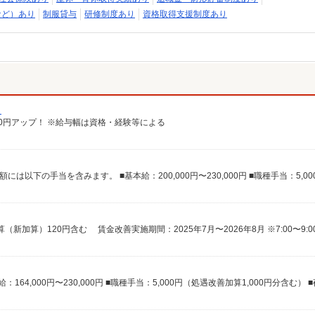
など）あり
制服貸与
研修制度あり
資格取得支援制度あり
）
給100円アップ！ ※給与幅は資格・経験等による