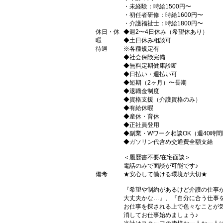
・未経験：時給1500円〜
・初任者研修：時給1600円〜
・介護福祉士：時給1800円〜
休日・休
◆週2〜4日休み（希望休あり）
暇
◆土日休み相談可
待遇
※各種規定有
◆社会保険完備
◆無料定期健康診断
◆日払い・週払い可
◆短期（2ヶ月）〜長期
◆退職金制度
◆資格支援（介護資格のみ）
◆有給休暇
◆産休・育休
◆正社員登用
◆副業・Wワーク相談OK（週40時
◆ガソリン代含め交通費全額支給
＜履歴書不要/在宅面談＞
電話のみで面談が可能です♪
備考
★安心して働ける環境が大切★
『希望や制約があるけど介護の仕事
大丈夫かな…』、『自分に合う仕事
お仕事を探される上で色々なことが気
消してお仕事始めましょう♪