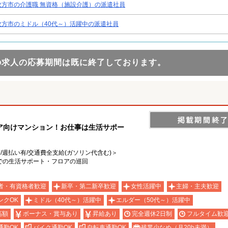
枚方市の介護職 無資格（施設介護）の派遣社員
枚方市のミドル（40代～）活躍中の派遣社員
の求人の応募期間は既に終了しております。
ア向けマンション！お仕事は生活サポー
有/週払い有/交通費全支給(ガソリン代含む)＞
での生活サポート・フロアの巡回
者・有資格者歓迎
新卒・第二新卒歓迎
女性活躍中
主婦・主夫歓迎
ンクOK
ミドル（40代～）活躍中
エルダー（50代～）活躍中
高額
ボーナス・賞与あり
昇給あり
完全週休2日制
フルタイム歓
通勤OK
バイク通勤OK
自転車通勤OK
残業少なめ（月20h未満）