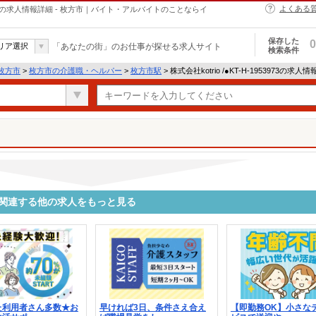
よくある
・ヘルパーの求人情報詳細 - 枚方市｜バイト・アルバイトのことならイ
保存した
0
リア選択
「あなたの街」のお仕事が探せる求人サイト
検索条件
枚方市
>
枚方市の介護職・ヘルパー
>
枚方市駅
> 株式会社kotrio /●KT-H-1953973の求人
3973に関連する他の求人をもっと見る
た利用者さん多数★お
早ければ3日、条件さえ合え
【即勤務OK】小さな