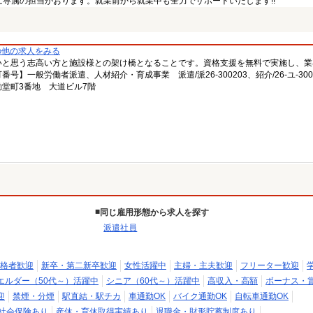
専属の担当がおります。就業前から就業中も全力でサポートいたします!!
の他の求人をみる
いと思う志高い方と施設様との架け橋となることです。資格支援を無料で実施し、業
一般労働者派遣、人材紹介・育成事業 派遣/派26-300203、紹介/26-ユ-300
堂町3番地 大道ビル7階
同じ雇用形態から求人を探す
派遣社員
格者歓迎
新卒・第二新卒歓迎
女性活躍中
主婦・主夫歓迎
フリーター歓迎
エルダー（50代～）活躍中
シニア（60代～）活躍中
高収入・高額
ボーナス・
迎
禁煙・分煙
駅直結・駅チカ
車通勤OK
バイク通勤OK
自転車通勤OK
社会保険あり
産休・育休取得実績あり
退職金・財形貯蓄制度あり