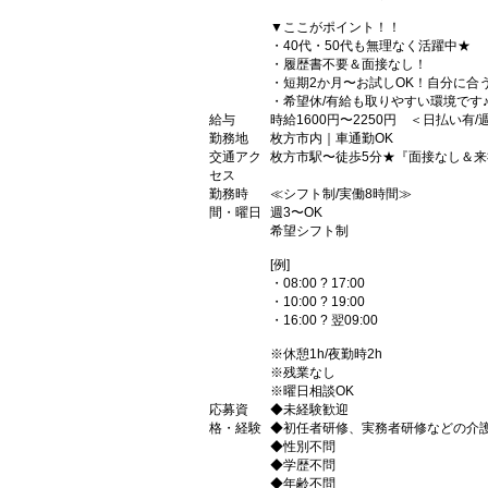
▼ここがポイント！！
・40代・50代も無理なく活躍中★
・履歴書不要＆面接なし！
・短期2か月〜お試しOK！自分に合
・希望休/有給も取りやすい環境です
給与
時給1600円〜2250円 ＜日払い有
勤務地
枚方市内｜車通勤OK
交通アク
枚方市駅〜徒歩5分★『面接なし＆来
セス
勤務時
≪シフト制/実働8時間≫
間・曜日
週3〜OK
希望シフト制
[例]
・08:00 ? 17:00
・10:00 ? 19:00
・16:00 ? 翌09:00
※休憩1h/夜勤時2h
※残業なし
※曜日相談OK
応募資
◆未経験歓迎
格・経験
◆初任者研修、実務者研修などの介
◆性別不問
◆学歴不問
◆年齢不問