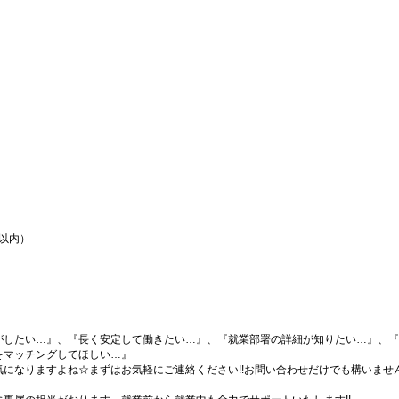
間以内）
がしたい…』、『長く安定して働きたい…』、『就業部署の詳細が知りたい…』、『
をマッチングしてほしい…』
になりますよね☆まずはお気軽にご連絡ください!!お問い合わせだけでも構いません