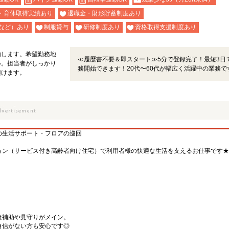
・育休取得実績あり
退職金・財形貯蓄制度あり
など）あり
制服貸与
研修制度あり
資格取得支援制度あり
内します。希望勤務地
≪履歴書不要＆即スタート≫5分で登録完了！最短3日
い。担当者がしっかり
務開始できます！20代〜60代が幅広く活躍中の業務で
頂けます。
の生活サポート・フロアの巡回
ョン（サービス付き高齢者向け住宅）で利用者様の快適な生活を支えるお仕事です★
は補助や見守りがメイン。
自信がない方も安心です◎