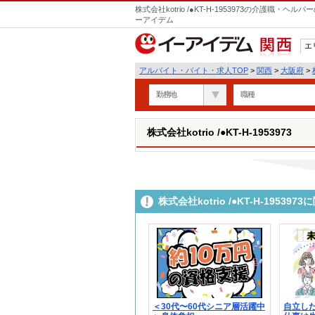
株式会社kotrio /●KT-H-1953973の介護職
ーアイデム
エ
関西
アルバイト・バイト・求人TOP
>
関西
>
大阪府
>
勤務地
職種
株式会社kotrio /●KT-H-1953973
株式会社kotrio /●KT-H-195
＜30代〜60代シニア層活躍中
自立し