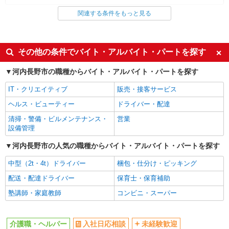
関連する条件をもっと見る
同じ雇用形態から河内長野駅の求人を探す
派遣社員
同じ特徴から河内長野駅の求人を探す
その他の条件でバイト・アルバイト・パートを探す
入社日応相談
未経験歓迎
河内長野市の職種からバイト・アルバイト・パートを探す
経験者・有資格者歓迎
新卒・第二新卒歓迎
IT・クリエイティブ
販売・接客サービス
女性活躍中
主婦・主夫歓迎
ヘルス・ビューティー
ドライバー・配達
フリーター歓迎
学歴不問
清掃・警備・ビルメンテナンス・
営業
ブランクOK
ミドル（40代～）活躍中
設備管理
エルダー（50代～）活躍中
シニア（60代～）活躍中
河内長野市の人気の職種からバイト・アルバイト・パートを探す
高収入・高額
ボーナス・賞与あり
中型（2t・4t）ドライバー
梱包・仕分け・ピッキング
昇給あり
完全週休2日制
配送・配達ドライバー
保育士・保育補助
フルタイム歓迎
禁煙・分煙
塾講師・家庭教師
コンビニ・スーパー
駅直結・駅チカ
車通勤OK
バイク通勤OK
自転車通勤OK
介護職・ヘルパー
入社日応相談
未経験歓迎