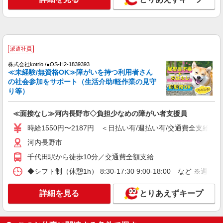
河内長野駅｜小さなグループホームで家事や生
活のサポート！
時給1450円〜2187円 ＜日払い有/週払い有/交
通費全支給(ガソリン代含む)＞
河内長野市
派遣社員
株式会社kotrio /●OS-H2-1839393
詳細を見る
キープ
≪未経験/無資格OK≫障がいを持つ利用者さん
の社会参加をサポート（生活介助/軽作業の見守
派遣社員
り等）
（株）ウィルオブ・ワークCW 天王寺支店/ms270401
高齢者向け住宅staff
≪面接なし≫河内長野市◇負担少なめの障がい者支援員
時給1700円 ◆前払い・日払い・週払いOK
時給1550円〜2187円 ＜日払い有/週払い有/交通費全支給(ガ
大阪府河内長野市
河内長野市
千代田駅から徒歩10分／交通費全額支給
詳細を見る
キープ
◆シフト制（休憩1h） 8:30-17:30 9:00-18:00 など ※週
派遣社員
株式会社kotrio /●OS-H2-2006272
詳細を見る
とりあえずキープ
河内長野市＊グループホームSTAFF＊生活の
サポート業務を担当