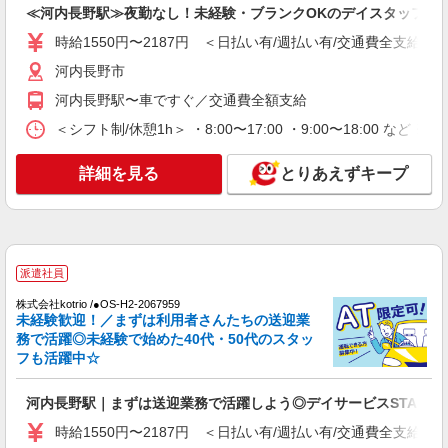
≪河内長野駅≫夜勤なし！未経験・ブランクOKのデイスタッフ
河内長野市
時給1550円〜2187円 ＜日払い有/週払い有/交通費全支給(ガ
詳細を見る
キープ
河内長野市
河内長野駅〜車ですぐ／交通費全額支給
派遣社員
（株）ウィルオブ・ワークCW 天王寺支店/ms270401
＜シフト制/休憩1h＞ ・8:00〜17:00 ・9:00〜18:00 など 
日常生活の見守りスタッフ
詳細を見る
とりあえずキープ
時給1500円 ◆前払い・日払い・週払いOK
大阪府河内長野市
詳細を見る
キープ
派遣社員
派遣社員
株式会社kotrio /●OS-H2-2067959
（株）ウィルオブ・ワークCW 天王寺支店/ms270401
未経験歓迎！／まずは利用者さんたちの送迎業
高齢者向けマンションstaff
務で活躍◎未経験で始めた40代・50代のスタッ
フも活躍中☆
時給1700円 ◆前払い・日払い・週払いOK
大阪府河内長野市
河内長野駅｜まずは送迎業務で活躍しよう◎デイサービスSTAFF
詳細を見る
時給1550円〜2187円 ＜日払い有/週払い有/交通費全支給(ガ
キープ