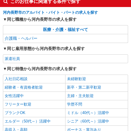
時給1550円〜2187円 ＜日払い有/週払い有/交
このお仕事に関連する条件で探す
通費全支給(ガソリン代含む)＞
河内長野市のアルバイト・バイト・パートの求人を探す
河内長野市
同じ職種から河内長野市の求人を探す
詳細を見る
キープ
医療・介護・福祉すべて
介護職・ヘルパー
アルバイト
パート
介護付有料老人ホーム ソラスト河内長野/2780000003-006
同じ雇用形態から河内長野市の求人を探す
介護職員（ヘルパー）（役職なし）
派遣社員
時給1,310円
大阪府河内長野市末広町2-35
同じ特徴から河内長野市の求人を探す
入社日応相談
未経験歓迎
詳細を見る
キープ
経験者・有資格者歓迎
新卒・第二新卒歓迎
女性活躍中
主婦・主夫歓迎
フリーター歓迎
学歴不問
ブランクOK
ミドル（40代～）活躍中
エルダー（50代～）活躍中
シニア（60代～）活躍中
高収入・高額
ボーナス・賞与あり