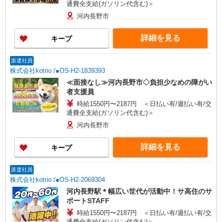
通費全支給(ガソリン代含む)＞
河内長野市
詳細を見る
キープ
派遣社員
株式会社kotrio /●OS-H2-1839393
≪面接なし≫河内長野市◇負担少なめの障がい
者支援員
時給1550円〜2187円 ＜日払い有/週払い有/交
通費全支給(ガソリン代含む)＞
河内長野市
詳細を見る
キープ
派遣社員
株式会社kotrio /●OS-H2-2069304
河内長野駅＊幅広い世代が活動中！サ高住のサ
ポートSTAFF
時給1550円〜2187円 ＜日払い有/週払い有/交
通費全支給(ガソリン代含む)＞