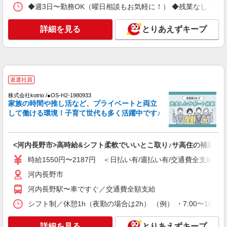
＜面接なし＞デイサービスでリハビリ補助・送
◆週3日〜勤務OK（曜日相談もお気軽に！） ◆残業なし！日勤のみの勤務も
迎など＊河内長野市
時給1550円〜2187円 ＜日払い有/週払い有/交
詳細を見る
とりあえずキープ
通費全支給(ガソリン代含む)＞
河内長野市
詳細を見る
キープ
派遣社員
派遣社員
株式会社kotrio /●OS-H2-1980933
家族の時間や推し活など、プライベートと両立
株式会社kotrio /●OS-H2-2028537
して働ける環境！子育て世代も多く活躍中です♪
≪河内長野駅≫日勤のみ＆残業ナシ！お迎えに
間に合うデイサービス
時給1550円〜2187円 ＜日払い有/週払い有/交
<河内長野市>高時給&シフト柔軟でいいとこ取り♪サ高住の補助STA
通費全支給(ガソリン代含む)＞
時給1550円〜2187円 ＜日払い有/週払い有/交通費全支給(ガ
河内長野市
河内長野市
詳細を見る
キープ
河内長野駅〜車ですぐ／交通費全額支給
シフト制／休憩1h（夜勤の場合は2h） （例） ・7:00〜16:00 ・
派遣社員
株式会社kotrio /●OS-H2-1953095
詳細を見る
とりあえずキープ