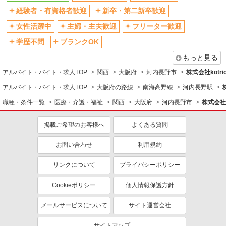
残業少なめ（月20h未満）
交通費支給
経験者・有資格者歓迎
新卒・第二新卒歓迎
社会保険あり
産休・育休取得実績あり
女性活躍中
主婦・主夫歓迎
フリーター歓迎
退職金・財形貯蓄制度あり
各種手当（家族・役職・インセン
ティブなど）あり
学歴不問
ブランクOK
制服貸与
研修制度あり
もっと見る
資格取得支援制度あり
アルバイト・バイト・求人TOP
関西
大阪府
河内長野市
株式会社kotri
同じ職種から求人を探す
アルバイト・バイト・求人TOP
大阪府の路線
南海高野線
河内長野駅
職種・条件一覧
医療・介護・福祉
関西
大阪府
河内長野市
株式会社k
医療・介護・福祉
介護職・ヘルパー
掲載ご希望のお客様へ
よくある質問
同じ特徴から求人を探す
お問い合わせ
利用規約
未経験歓迎
ミドル（40代～）活躍中
リンクについて
プライバシーポリシー
ボーナス・賞与あり
車通勤OK
交通費支給
社会保険あり
Cookieポリシー
個人情報保護方針
産休・育休取得実績あり
メールサービスについて
サイト運営会社
サイトマップ