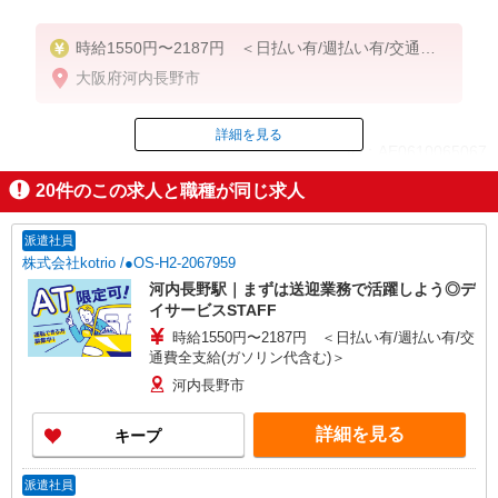
時給1550円〜2187円 ＜日払い有/週払い有/交通費
全支給(ガソリン代含む)＞
大阪府河内長野市
詳細を見る
ID：AE0610065067
20
件のこの求人と職種が同じ求人
掲載期間終了
派遣社員
株式会社kotrio /●OS-H2-2067959
河内長野駅｜まずは送迎業務で活躍しよう◎デ
イサービスSTAFF
時給1550円〜2187円 ＜日払い有/週払い有/交
通費全支給(ガソリン代含む)＞
河内長野市
詳細を見る
キープ
派遣社員