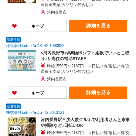
通費全支給(ガソリン代含む)＞
河内長野市
詳細を見る
キープ
派遣社員
株式会社kotrio /●OS-H2-1980933
<河内長野市>高時給&シフト柔軟でいいとこ取
り♪サ高住の補助STAFF
時給1550円〜2187円 ＜日払い有/週払い有/交
通費全支給(ガソリン代含む)＞
河内長野市
詳細を見る
キープ
派遣社員
株式会社kotrio /●OS-H2-2010121
河内長野駅＊少人数グルホで利用者さんと家事
や掃除など♪日払いOK
時給1550円〜2187円 ＜日払い有/週払い有/交