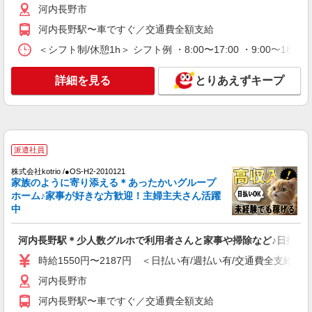
河内長野市
派遣社員
河内長野駅〜車ですぐ／交通費全額支給
（株）ウィルオブ・ワークCW 天王寺支店/ms270401
＜シフト制/休憩1h＞ シフト例 ・8:00〜17:00 ・9:00〜18:
高齢者向けマンションstaff
時給1700円 ◆前払い・日払い・週払いOK
詳細を見る
とりあえずキープ
大阪府河内長野市
詳細を見る
キープ
正社員
派遣社員
介護付有料老人ホーム ソラスト河内長野/2780000003-030
株式会社kotrio /●OS-H2-2010121
介護職員（ヘルパー）（役職なし）
家族のように寄り添える＊あったかいグループ
ホーム♪家事が好きな方歓迎！主婦主夫さん活躍
月給209,200円〜218,200円（経験・能力等に
中
よる）
大阪府河内長野市末広町2-35
河内長野駅＊少人数グルホで利用者さんと家事や掃除など♪日払いO
詳細を見る
キープ
時給1550円〜2187円 ＜日払い有/週払い有/交通費全支給(ガ
河内長野市
派遣社員
河内長野駅〜車ですぐ／交通費全額支給
株式会社kotrio /●OS-H2-2094106