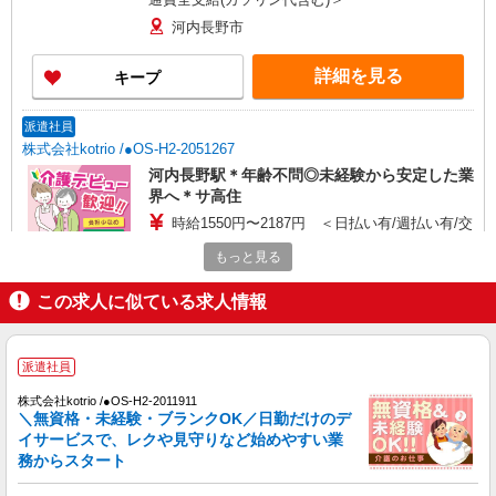
河内長野市
詳細を見る
キープ
派遣社員
株式会社kotrio /●OS-H2-2051267
河内長野駅＊年齢不問◎未経験から安定した業
界へ＊サ高住
時給1550円〜2187円 ＜日払い有/週払い有/交
通費全支給(ガソリン代含む)＞
もっと見る
河内長野市
この求人に似ている求人情報
詳細を見る
キープ
派遣社員
派遣社員
株式会社kotrio /●OS-H2-2068460
株式会社kotrio /●OS-H2-2011911
＼無資格・未経験・ブランクOK／日勤だけのデ
≪河内長野駅≫介護の現場で心を燃やせ！！！
イサービスで、レクや見守りなど始めやすい業
デイサービスSTAFF
務からスタート
時給1550円〜2187円 ＜日払い有/週払い有/交
通費全支給(ガソリン代含む)＞