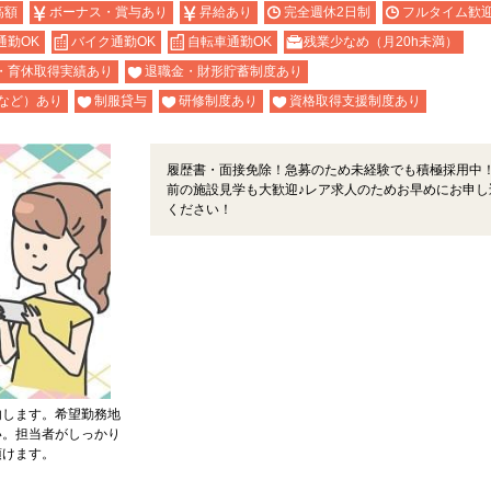
高額
ボーナス・賞与あり
昇給あり
完全週休2日制
フルタイム歓
通勤OK
バイク通勤OK
自転車通勤OK
残業少なめ（月20h未満）
・育休取得実績あり
退職金・財形貯蓄制度あり
など）あり
制服貸与
研修制度あり
資格取得支援制度あり
履歴書・面接免除！急募のため未経験でも積極採用中
前の施設見学も大歓迎♪レア求人のためお早めにお申し
ください！
内します。希望勤務地
い。担当者がしっかり
頂けます。