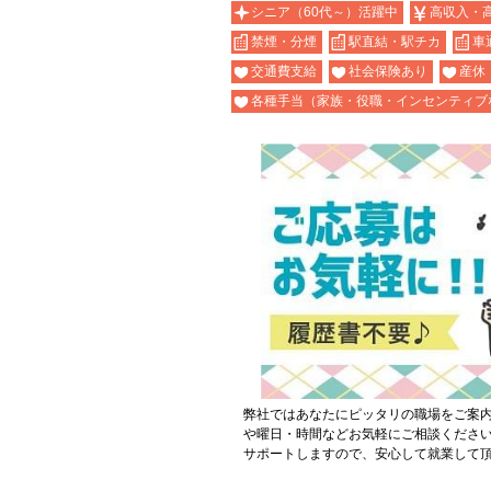
シニア（60代～）活躍中
高収入・
禁煙・分煙
駅直結・駅チカ
車
交通費支給
社会保険あり
産休
各種手当（家族・役職・インセンティブ
弊社ではあなたにピッタリの職場をご案
や曜日・時間などお気軽にご相談くださ
サポートしますので、安心して就業して