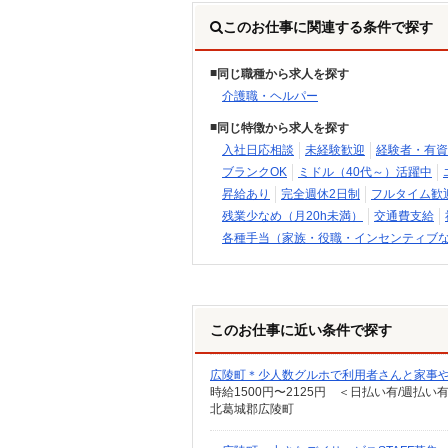
このお仕事に関連する条件で探す
同じ職種から求人を探す
介護職・ヘルパー
同じ特徴から求人を探す
入社日応相談
未経験歓迎
経験者・有資
ブランクOK
ミドル（40代～）活躍中
昇給あり
完全週休2日制
フルタイム歓
残業少なめ（月20h未満）
交通費支給
各種手当（家族・役職・インセンティブ
このお仕事に近い条件で探す
広陵町＊少人数グルホで利用者さんと家事や
時給1500円〜2125円 ＜日払い有/週払い
北葛城郡広陵町