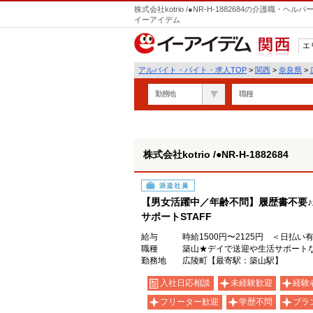
株式会社kotrio /●NR-H-1882684の介護職
イーアイデム
エ
関西
アルバイト・バイト・求人TOP
>
関西
>
奈良県
>
勤務地
職種
株式会社kotrio /●NR-H-1882684
派遣社員
【男女活躍中／年齢不問】履歴書不要♪
サポートSTAFF
給与
時給1500円〜2125円 ＜日払い
職種
築山★デイで送迎や生活サポート
勤務地
広陵町【最寄駅：築山駅】
入社日応相談
未経験歓迎
経験
フリーター歓迎
学歴不問
ブラ