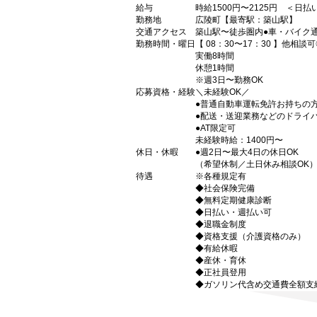
給与
時給1500円〜2125円 ＜日
勤務地
広陵町【最寄駅：築山駅】
交通アクセス
築山駅〜徒歩圏内●車・バイク通
勤務時間・曜日
【 08：30〜17：30 】他相談
実働8時間
休憩1時間
※週3日〜勤務OK
応募資格・経験
＼未経験OK／
●普通自動車運転免許お持ちの
●配送・送迎業務などのドライ
●AT限定可
未経験時給：1400円〜
休日・休暇
●週2日〜最大4日の休日OK
（希望休制／土日休み相談OK
待遇
※各種規定有
◆社会保険完備
◆無料定期健康診断
◆日払い・週払い可
◆退職金制度
◆資格支援（介護資格のみ）
◆有給休暇
◆産休・育休
◆正社員登用
◆ガソリン代含め交通費全額支