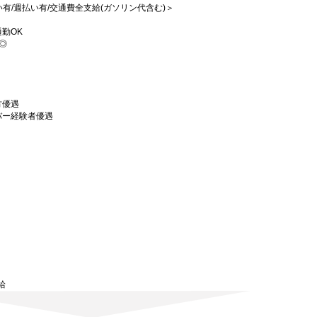
払い有/週払い有/交通費全支給(ガソリン代含む)＞
勤OK
可◎
方優遇
バー経験者優遇
）
給