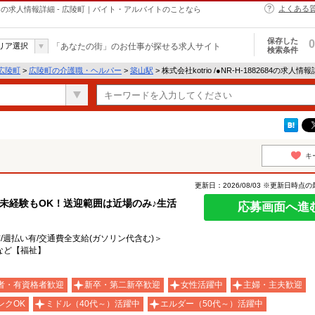
よくある
・ヘルパーの求人情報詳細 - 広陵町｜バイト・アルバイトのことなら
保存した
0
リア選択
「あなたの街」のお仕事が探せる求人サイト
検索条件
広陵町
>
広陵町の介護職・ヘルパー
>
築山駅
> 株式会社kotrio /●NR-H-1882684の求人情
キ
更新日：2026/08/03 ※更新日時点
未経験もOK！送迎範囲は近場のみ♪生活
応募画面へ進
有/週払い有/交通費全支給(ガソリン代含む)＞
など【福祉】
者・有資格者歓迎
新卒・第二新卒歓迎
女性活躍中
主婦・主夫歓迎
ンクOK
ミドル（40代～）活躍中
エルダー（50代～）活躍中