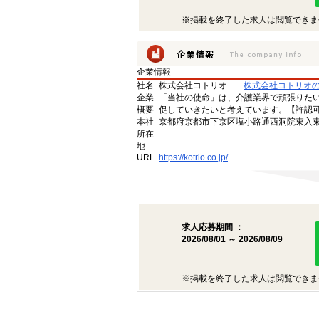
※掲載を終了した求人は閲覧できま
企業情報
社名
株式会社コトリオ
株式会社コトリオ
企業
「当社の使命」は、介護業界で頑張りた
概要
促していきたいと考えています。【許認可番号】
本社
京都府京都市下京区塩小路通西洞院東入東塩
所在
地
URL
https://kotrio.co.jp/
求人応募期間 ：
2026/08/01 ～ 2026/08/09
※掲載を終了した求人は閲覧できま