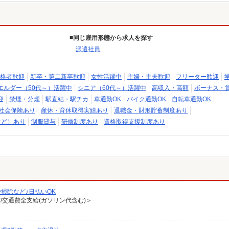
同じ雇用形態から求人を探す
派遣社員
格者歓迎
新卒・第二新卒歓迎
女性活躍中
主婦・主夫歓迎
フリーター歓迎
エルダー（50代～）活躍中
シニア（60代～）活躍中
高収入・高額
ボーナス・
迎
禁煙・分煙
駅直結・駅チカ
車通勤OK
バイク通勤OK
自転車通勤OK
社会保険あり
産休・育休取得実績あり
退職金・財形貯蓄制度あり
など）あり
制服貸与
研修制度あり
資格取得支援制度あり
掃除など♪日払いOK
有/交通費全支給(ガソリン代含む)＞