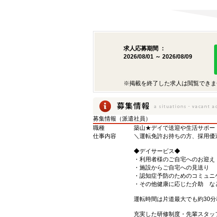
求人応募期間 ：
2026/08/01 ～ 2026/08/09
※掲載を終了した求人は閲覧できま
募集情報（派遣社員）
職種
築山★デイで送迎や生活サポー
仕事内容
＼運転免許お持ちの方、採用優
◆デイサービス◆
・利用者様のご自宅へのお迎え
・施設からご自宅への見送り
・認知症予防のためのコミュニ
・その他健康に応じた介助 な
運転時間は片道最大でも約30分
充実した研修制度・先輩スタッ