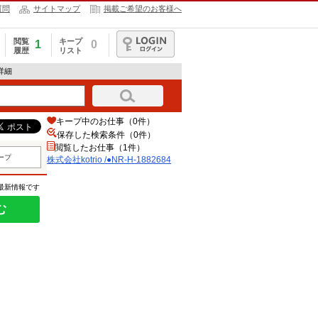
質問
サイトマップ
掲載ご希望のお客様へ
閲覧
キープ
1
0
履歴
リスト
ログイン
報詳細
キープ中のお仕事（0件）
保存した検索条件（
0
件）
閲覧したお仕事（1件）
ープ
株式会社kotrio /●NR-H-1882684
の最新情報です
む