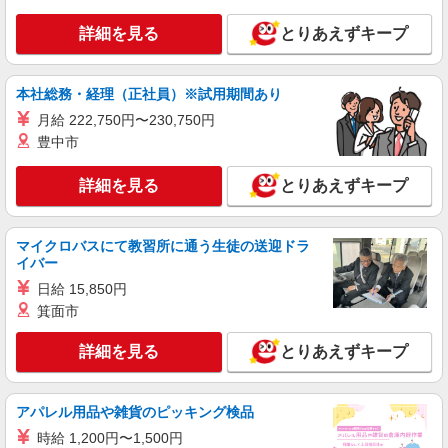
通院サポートなど
詳細を見る
とりあえずキープ
時給2300円〜2875円＜ガソリン代含め交通費
全額支給/日払い・週払いOK＞
生駒市門前町周辺
本社総務・経理（正社員）※試用期間あり
月給 222,750円〜230,750円
詳細を見る
キープ
豊中市
派遣社員
詳細を見る
とりあえずキープ
株式会社kotrio /●NR-H-2102237
【年齢不問】生駒市の小規模デイサービス＊資
格経験不問
マイクロバスにて教習所に通う生徒の送迎ドラ
イバー
時給1500円〜2125円 ＜日払い有/週払い有/交
通費全支給(ガソリン代含む)＞
日給 15,850円
生駒市内 ※東生駒駅から車5分ほど
箕面市
詳細を見る
詳細を見る
キープ
とりあえずキープ
派遣社員
アパレル用品や雑貨のピッキング検品
株式会社kotrio /●NR-H-2099773
時給 1,200円〜1,500円
介護は人生のサポーター。サ高住STAFF募