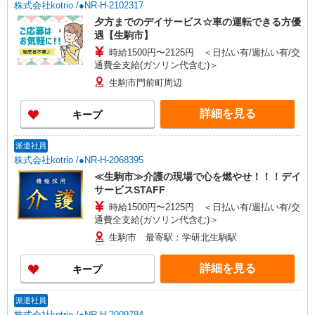
株式会社kotrio /●NR-H-2102317
夕方までのデイサービス☆車の運転できる方優
遇【生駒市】
時給1500円〜2125円 ＜日払い有/週払い有/交
通費全支給(ガソリン代含む)＞
生駒市門前町周辺
詳細を見る
キープ
派遣社員
株式会社kotrio /●NR-H-2068395
≪生駒市≫介護の現場で心を燃やせ！！！デイ
サービスSTAFF
時給1500円〜2125円 ＜日払い有/週払い有/交
通費全支給(ガソリン代含む)＞
生駒市 最寄駅：学研北生駒駅
詳細を見る
キープ
派遣社員
株式会社kotrio /●NR-H-2009784