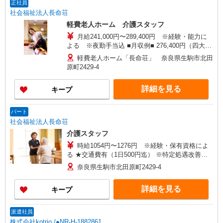
正社員
円、（子ども1人）月額5500円 ・通勤手当：月額
社会福祉法人長命荘
上限20000円（距離による）
軽費老人ホーム 介護スタッフ
月給241,000円〜289,400円 ※経験・能力に
よる ※夜勤手当込 ■月収例■ 276,400円（四大
卒・介護福祉士資格）の場合 基本給190,400円＋
軽費老人ホーム「長命荘」 奈良県生駒市北田
特殊業務手当＋資格手当＋夜勤手当（5回分）＋給
原町2429-4
与特別改善手当＋処遇改善支援手当 ☆支給要件に
該当の場合、上記に加え手当支給 ・住宅手当：月
詳細を見る
キープ
額上限26000円 （賃貸住宅本人名義の場合、家賃
に応じ支給。家賃53000円/月以上は上限額） ・扶
養手当：（配偶者）月額16000円、（子ども1人）
パート
月額5500円 ・通勤手当：月額上限20000円（距離
社会福祉法人長命荘
による）
介護スタッフ
時給1054円〜1276円 ※経験・保有資格によ
る ★交通費有（1日500円迄） ※特定処遇改善手
当支給有
奈良県生駒市北田原町2429-4
詳細を見る
キープ
派遣社員
株式会社kotrio /●NR-H-1882861