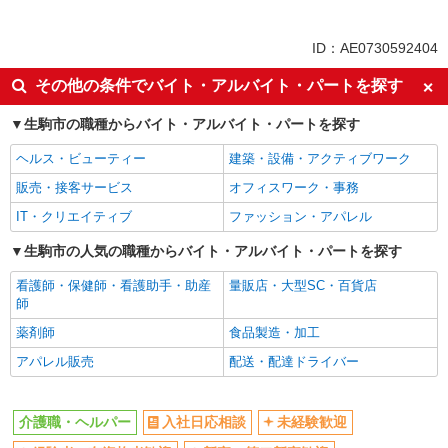
派遣社員
同じ特徴から東生駒駅の求人を探す
ID：AE0730592404
入社日応相談
未経験歓迎
その他の条件でバイト・アルバイト・パートを探す
経験者・有資格者歓迎
新卒・第二新卒歓迎
生駒市の職種からバイト・アルバイト・パートを探す
女性活躍中
主婦・主夫歓迎
ヘルス・ビューティー
建築・設備・アクティブワーク
フリーター歓迎
学歴不問
販売・接客サービス
オフィスワーク・事務
ブランクOK
ミドル（40代～）活躍中
IT・クリエイティブ
ファッション・アパレル
エルダー（50代～）活躍中
シニア（60代～）活躍中
高収入・高額
生駒市の人気の職種からバイト・アルバイト・パートを探す
ボーナス・賞与あり
昇給あり
完全週休2日制
看護師・保健師・看護助手・助産
量販店・大型SC・百貨店
師
フルタイム歓迎
禁煙・分煙
薬剤師
食品製造・加工
駅直結・駅チカ
車通勤OK
アパレル販売
配送・配達ドライバー
バイク通勤OK
自転車通勤OK
残業少なめ（月20h未満）
交通費支給
介護職・ヘルパー
入社日応相談
未経験歓迎
社会保険あり
産休・育休取得実績あり