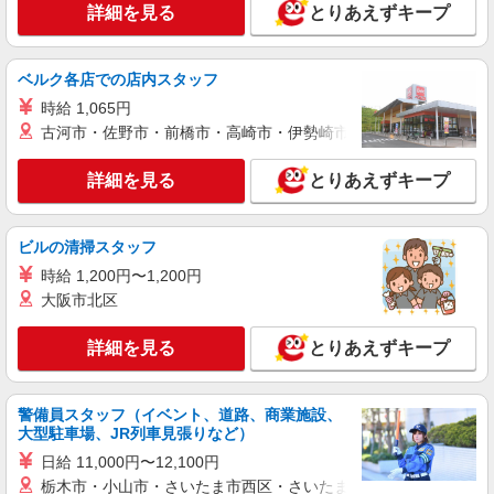
生駒駅近く★デイサービスで清掃/整理整頓な
詳細を見る
とりあえずキープ
どのサポート
時給1500円〜2125円 ＜日払い有/週払い有/交
通費全支給(ガソリン代含む)＞
ベルク各店での店内スタッフ
生駒市門前町周辺
時給 1,065円
古河市・佐野市・前橋市・高崎市・伊勢崎市・太田市・館林市・
詳細を見る
キープ
詳細を見る
とりあえずキープ
派遣社員
株式会社kotrio /●NR-H-1877838
ビルの清掃スタッフ
≪生駒駅≫高級シニアマンションで見回り/生
活相談など
時給 1,200円〜1,200円
時給1500円〜2125円 ＜日払い有/週払い有/交
大阪市北区
通費全支給(ガソリン代含む)＞
生駒市門前町周辺
詳細を見る
とりあえずキープ
詳細を見る
キープ
警備員スタッフ（イベント、道路、商業施設、
大型駐車場、JR列車見張りなど）
派遣社員
日給 11,000円〜12,100円
株式会社kotrio /●NR-H-2102290
栃木市・小山市・さいたま市西区・さいたま市岩槻区・久喜市・
有料老人ホームの看護師＊健康管理/服薬管理/