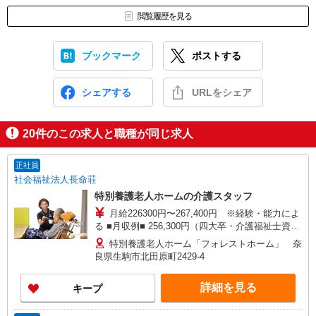
閲覧履歴を見る
ブックマーク
ポストする
シェアする
URLをシェア
20
件のこの求人と職種が同じ求人
正社員
社会福祉法人長命荘
特別養護老人ホームの介護スタッフ
月給226300円〜267,400円 ※経験・能力によ
る ■月収例■ 256,300円（四大卒・介護福祉士資
格）の場合 基本給186,800円＋特殊業務手当＋国
特別養護老人ホーム「フォレストホーム」 奈
家資格手当＋準夜勤手当（5回分）＋深夜勤手当
良県生駒市北田原町2429-4
（5回分） ＋給与特別改善手当＋処遇改善支援手
当 ☆支給要件に該当の場合、上記に加え手当支給
詳細を見る
キープ
・住宅手当：月額上限26000円 （賃貸住宅本人名
義の場合、家賃に応じ支給。家賃53000円/月以上
は上限額） ・扶養手当：（配偶者）月額16000