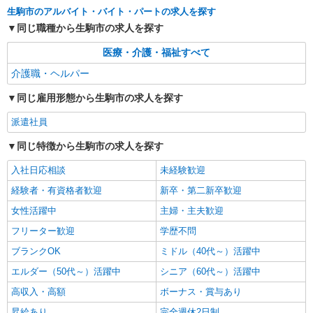
生駒市のアルバイト・バイト・パートの求人を探す
時給1500円〜2125円 ＜日払い有/週払い有/交
通費全支給(ガソリン代含む)＞
同じ職種から生駒市の求人を探す
生駒市 最寄駅：学研北生駒駅
医療・介護・福祉すべて
介護職・ヘルパー
詳細を見る
キープ
同じ雇用形態から生駒市の求人を探す
派遣社員
同じ特徴から生駒市の求人を探す
入社日応相談
未経験歓迎
経験者・有資格者歓迎
新卒・第二新卒歓迎
女性活躍中
主婦・主夫歓迎
フリーター歓迎
学歴不問
ブランクOK
ミドル（40代～）活躍中
エルダー（50代～）活躍中
シニア（60代～）活躍中
高収入・高額
ボーナス・賞与あり
昇給あり
完全週休2日制