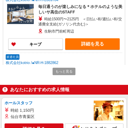
毎日通うのが楽しみになる＊ホテルのような美
しいサ高住のSTAFF
時給1500円〜2125円 ＜日払い有/週払い有/交
通費全支給(ガソリン代含む)＞
生駒市門前町周辺
詳細を見る
キープ
派遣社員
株式会社kotrio /●NR-H-1882862
＜年齢不問＞カンタン業務の障がい者支援員｜
もっと見る
軽作業補助×日払OK
時給1500円〜2125円 ＜日払い有/週払い有/交
通費全支給(ガソリン代含む)＞
あなたにおすすめの求人情報
生駒市内｜萩の台駅すぐ
ホールスタッフ
詳細を見る
キープ
時給 1,150円
仙台市青葉区
派遣社員
株式会社kotrio /●NR-H-2068586