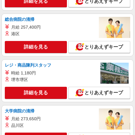
詳細を見る
とりあえずキープ
生駒市のデイサービス♪日勤のみ！残業ゼロで
趣味も満喫
時給1500円〜2125円 ＜日払い有/週払い有/交
総合病院の清掃
通費全支給(ガソリン代含む)＞
月給 257,400円
生駒市内 ※東生駒駅から車5分ほど
港区
詳細を見る
キープ
詳細を見る
とりあえずキープ
派遣社員
株式会社kotrio /●NR-H-1882569
レジ・商品陳列スタッフ
東生駒駅近く★デイサービスで清掃/整理整頓
時給 1,180円
などのサポート
堺市堺区
時給1500円〜2125円 ＜日払い有/週払い有/交
通費全支給(ガソリン代含む)＞
詳細を見る
とりあえずキープ
生駒市内 ※東生駒駅から車5分ほど
詳細を見る
キープ
大学病院の清掃
月給 273,650円
派遣社員
品川区
株式会社kotrio /●NR-H-1882570