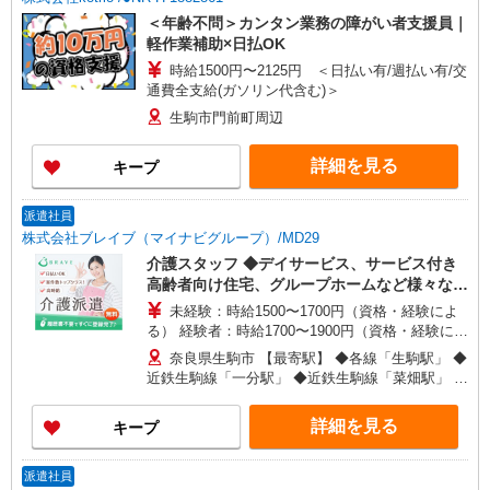
＜年齢不問＞カンタン業務の障がい者支援員｜
軽作業補助×日払OK
時給1500円〜2125円 ＜日払い有/週払い有/交
通費全支給(ガソリン代含む)＞
生駒市門前町周辺
詳細を見る
キープ
派遣社員
株式会社ブレイブ（マイナビグループ）/MD29
介護スタッフ ◆デイサービス、サービス付き
高齢者向け住宅、グループホームなど様々な勤
務先から選べます。
未経験：時給1500〜1700円（資格・経験によ
る） 経験者：時給1700〜1900円（資格・経験によ
る） ◎月収例 時給1900円×1日8時間×22日（週5
奈良県生駒市 【最寄駅】 ◆各線「生駒駅」 ◆
日）＝33万4400円 ◆昇給あり ◆支払い方法 ※日
近鉄生駒線「一分駅」 ◆近鉄生駒線「菜畑駅」 ★
払い/週払い/月払い対応も可能です。詳しくは面談
その他、近隣に多数勤務地あります！
時にご相談ください。 ◆交通費：別途全額支給 ※
詳細を見る
キープ
当社規定あり
派遣社員