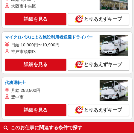
軽作業補助×日払OK
大阪市中央区
時給1500円〜2125円 ＜日払い有/週払い有/交
通費全支給(ガソリン代含む)＞
詳細を見る
とりあえずキープ
生駒市内 ※東生駒駅から車5分ほど
詳細を見る
キープ
マイクロバスによる施設利用者送迎ドライバー
日給 10,900円〜10,900円
派遣社員
神戸市須磨区
株式会社kotrio /●NR-H-1882764
生駒駅すぐ⇒キレイな病院で介護補助/事務作
詳細を見る
とりあえずキープ
業など
時給1500円〜2125円 ＜日払い有/週払い有/交
通費全支給(ガソリン代含む)＞
代務運転士
生駒市門前町周辺
月給 253,500円
豊中市
詳細を見る
キープ
詳細を見る
とりあえずキープ
派遣社員
株式会社kotrio /●NR-H-2100693
生駒市！看護助手で未経験から病院デビュー♪
このお仕事に関連する条件で探す
シーツ交換など☆