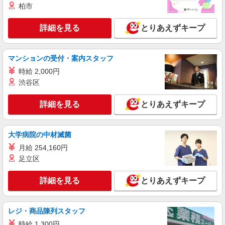
集。日払いOK！
柏市
時給1500円〜2150円 ＜日払い有/週払い有/交
通費全支給(ガソリン代含む)＞
詳細を見る
とりあえずキープ
生駒市内 ※東生駒駅から車5分ほど
マンションの受付・案内スタッフ
詳細を見る
キープ
時給 2,000円
渋谷区
派遣社員
株式会社kotrio /●NR-H-2009544
詳細を見る
とりあえずキープ
向かう先は、笑顔の待つ場所！デイサービスの
サポート＆送迎STAFF
時給1500円〜2125円 ＜日払い有/週払い有/交
大学病院の中材滅菌
通費全支給(ガソリン代含む)＞
月給 254,160円
生駒市門前町周辺
足立区
詳細を見る
キープ
詳細を見る
とりあえずキープ
派遣社員
株式会社kotrio /●NR-H-1882860
レジ・商品陳列スタッフ
＜年齢不問＞カンタン業務の障がい者支援員｜
時給 1,300円