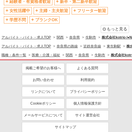
経験者・有資格者歓迎
新卒・第二新卒歓迎
退職金・財形貯蓄制度あり
各種手当（家族・役職・インセン
ティブなど）あり
女性活躍中
主婦・主夫歓迎
フリーター歓迎
制服貸与
研修制度あり
学歴不問
ブランクOK
資格取得支援制度あり
もっと見る
同じ職種から求人を探す
アルバイト・バイト・求人TOP
関西
奈良県
生駒市
株式会社kotrio /
医療・介護・福祉
アルバイト・バイト・求人TOP
奈良県の路線
近鉄奈良線
東生駒駅
株式
介護職・ヘルパー
職種・条件一覧
医療・介護・福祉
関西
奈良県
生駒市
株式会社kotr
同じ特徴から求人を探す
掲載ご希望のお客様へ
よくある質問
未経験歓迎
ミドル（40代～）活躍中
お問い合わせ
利用規約
ボーナス・賞与あり
車通勤OK
交通費支給
社会保険あり
リンクについて
プライバシーポリシー
産休・育休取得実績あり
Cookieポリシー
個人情報保護方針
メールサービスについて
サイト運営会社
サイトマップ