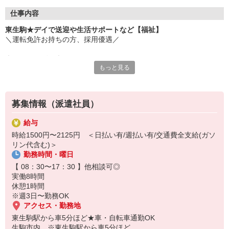
仕事内容
東生駒★デイで送迎や生活サポートなど【福祉】
＼運転免許お持ちの方、採用優遇／
◆デイサービス◆
もっと見る
・利用者様のご自宅へのお迎え
・施設からご自宅への見送り
・認知症予防のためのコミュニケーション
・その他健康に応じた介助 など
募集情報（派遣社員）
運転時間は片道最大でも約30分程度。
給与
時給1500円〜2125円 ＜日払い有/週払い有/交通費全支給(ガソ
充実した研修制度・先輩スタッフのサポートがあるから初めての方
リン代含む)＞
でも安心◎
勤務時間・曜日
【 08：30〜17：30 】他相談可◎
実働8時間
休憩1時間
※週3日〜勤務OK
アクセス・勤務地
東生駒駅から車5分ほど★車・自転車通勤OK
生駒市内 ※東生駒駅から車5分ほど