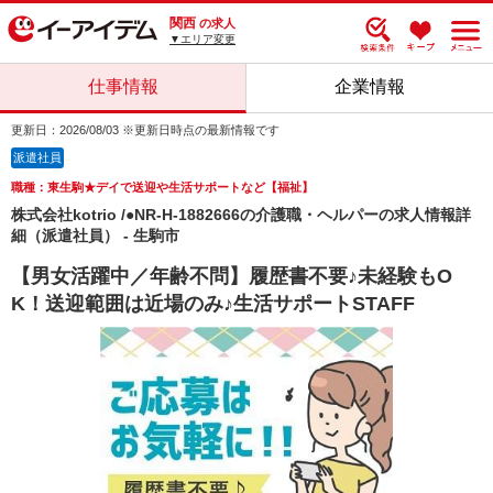
関西
の求人
▼エリア変更
仕事情報
企業情報
更新日：2026/08/03 ※更新日時点の最新情報です
派遣社員
職種：東生駒★デイで送迎や生活サポートなど【福祉】
株式会社kotrio /●NR-H-1882666の介護職・ヘルパーの求人情報詳
細（派遣社員） - 生駒市
【男女活躍中／年齢不問】履歴書不要♪未経験もO
K！送迎範囲は近場のみ♪生活サポートSTAFF