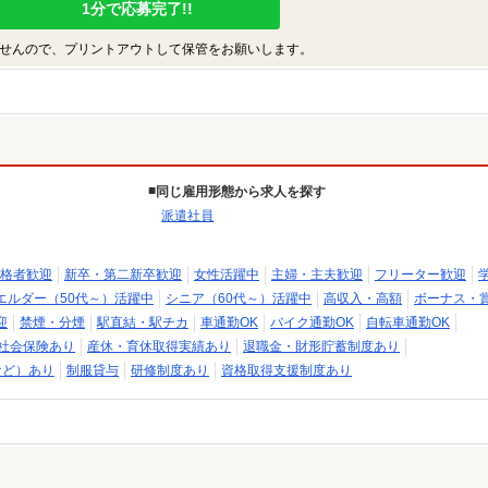
1分で応募完了!!
せんので、プリントアウトして保管をお願いします。
同じ雇用形態から求人を探す
派遣社員
格者歓迎
新卒・第二新卒歓迎
女性活躍中
主婦・主夫歓迎
フリーター歓迎
エルダー（50代～）活躍中
シニア（60代～）活躍中
高収入・高額
ボーナス・
迎
禁煙・分煙
駅直結・駅チカ
車通勤OK
バイク通勤OK
自転車通勤OK
社会保険あり
産休・育休取得実績あり
退職金・財形貯蓄制度あり
など）あり
制服貸与
研修制度あり
資格取得支援制度あり