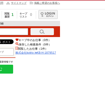
質問
サイトマップ
掲載ご希望のお客様へ
閲覧
キープ
1
0
履歴
リスト
ログイン
報詳細
キープ中のお仕事（0件）
保存した検索条件（
0
件）
閲覧したお仕事（1件）
ープ
株式会社kotrio /●KB-H-1879517
の最新情報です
む