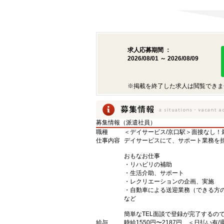
求人応募期間 ：
2026/08/01 ～ 2026/08/09
※掲載を終了した求人は閲覧できま
募集情報（派遣社員）
職種
＜デイサービス/京口駅＞面接なし！
仕事内容
デイサービスにて、サポート業務を
おもなお仕事
・リハビリの補助
・生活介助、サポート
・レクリエーションの企画、実施
・自動車による送迎業務（できる方
など
簡単なTEL面談で登録が完了するの
給与
時給1550円〜2187円 ＜日払い有