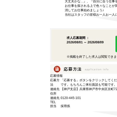
大丈夫かな…』、『自分に合う仕事
お仕事を探される上で色々なことが気
消してお仕事始めましょう♪
当社はスタッフの皆様お一人お一人に
求人応募期間 ：
2026/08/01 ～ 2026/08/09
※掲載を終了した求人は閲覧できま
応募情報
応募方
「応募する」ボタンをクリックしてくだ
法
です。もちろんご来社面談も可能です。
連絡先
【神戸支店】兵庫県神戸市中央区京町72
住所
連絡先
0120-445-101
TEL
担当
採用係