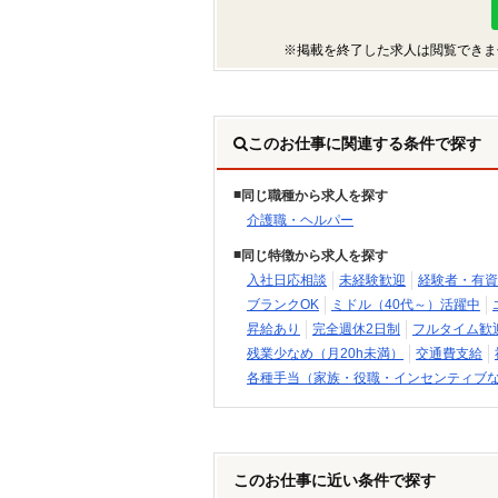
※掲載を終了した求人は閲覧できま
このお仕事に関連する条件で探す
同じ職種から求人を探す
介護職・ヘルパー
同じ特徴から求人を探す
入社日応相談
未経験歓迎
経験者・有資
ブランクOK
ミドル（40代～）活躍中
昇給あり
完全週休2日制
フルタイム歓
残業少なめ（月20h未満）
交通費支給
各種手当（家族・役職・インセンティブ
このお仕事に近い条件で探す