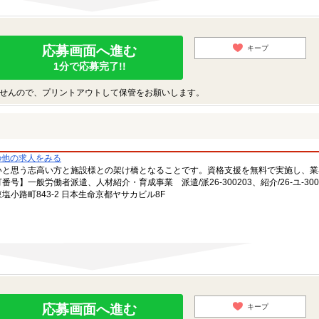
応募画面へ進む
キープ
1分で応募完了!!
せんので、プリントアウトして保管をお願いします。
の他の求人をみる
いと思う志高い方と施設様との架け橋となることです。資格支援を無料で実施し、業
一般労働者派遣、人材紹介・育成事業 派遣/派26-300203、紹介/26-ユ-300
小路町843-2 日本生命京都ヤサカビル8F
応募画面へ進む
キープ