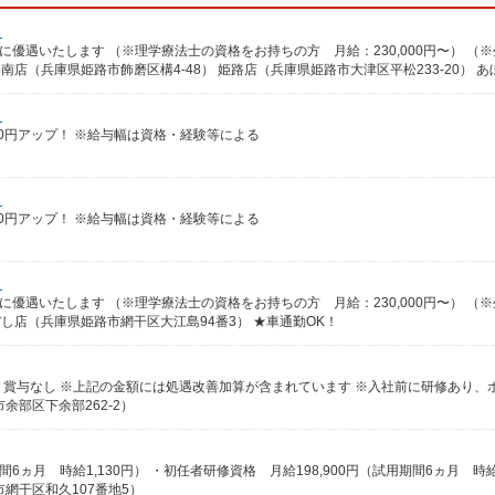
）
）
給100円アップ！ ※給与幅は資格・経験等による
）
給100円アップ！ ※給与幅は資格・経験等による
）
ぼし店（兵庫県姫路市網干区大江島94番3） ★車通勤OK！
余部区下余部262-2）
網干区和久107番地5）