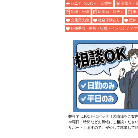
シニア（60代～）活躍中
高収入・
禁煙・分煙
駅直結・駅チカ
車
交通費支給
社会保険あり
産休
各種手当（家族・役職・インセンティブ
弊社ではあなたにピッタリの職場をご案
や曜日・時間などお気軽にご相談くださ
サポートしますので、安心して就業して