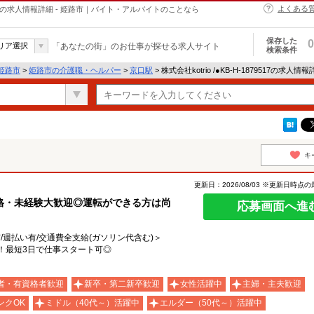
よくある
・ヘルパーの求人情報詳細 - 姫路市｜バイト・アルバイトのことなら
保存した
0
リア選択
「あなたの街」のお仕事が探せる求人サイト
検索条件
姫路市
>
姫路市の介護職・ヘルパー
>
京口駅
> 株式会社kotrio /●KB-H-1879517の求人情
キ
更新日：2026/08/03 ※更新日時点
格・未経験大歓迎◎運転ができる方は尚
応募画面へ進
有/週払い有/交通費全支給(ガソリン代含む)＞
！最短3日で仕事スタート可◎
者・有資格者歓迎
新卒・第二新卒歓迎
女性活躍中
主婦・主夫歓迎
ンクOK
ミドル（40代～）活躍中
エルダー（50代～）活躍中