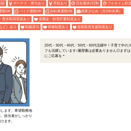
高額
ボーナス・賞与あり
昇給あり
完全週休2日制
フルタイム歓
通勤OK
バイク通勤OK
自転車通勤OK
残業少なめ（月20h未満）
・育休取得実績あり
退職金・財形貯蓄制度あり
など）あり
制服貸与
研修制度あり
資格取得支援制度あり
20代・30代・40代・50代・60代活躍中！子育て中の
フも活躍しています♪履歴書は必要ありません◎まずは
にご応募を＊
内します。希望勤務地
い。担当者がしっかり
頂けます。