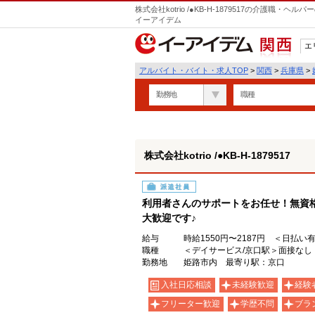
株式会社kotrio /●KB-H-1879517の介護職
イーアイデム
エ
関西
アルバイト・バイト・求人TOP
>
関西
>
兵庫県
>
勤務地
職種
株式会社kotrio /●KB-H-1879517
派遣社員
利用者さんのサポートをお任せ！無資
大歓迎です♪
給与
時給1550円〜2187円 ＜日払い
職種
＜デイサービス/京口駅＞面接なし
勤務地
姫路市内 最寄り駅：京口
入社日応相談
未経験歓迎
経験
フリーター歓迎
学歴不問
ブラ