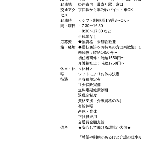
勤務地
姫路市内 最寄り駅：京口
交通アク
京口駅から車2分♪バイク・車OK
セス
勤務時
＜シフト制/休憩1h/週3〜OK＞
間・曜日
・7:30〜16:30
・8:30〜17:30 など
※残業なし
応募資
◆無資格・未経験歓迎
格・経験
◆運転免許をお持ちの方は尚歓迎♪（
未経験：時給1450円〜
初任者研修：時給1550円〜
介護福祉士：時給1750円〜
休日・休
＜休日＞
暇
シフトによりお休み決定
待遇
※各種規定有
社会保険完備
無料定期健康診断
退職金制度
資格支援（介護資格のみ）
有給休暇
産休・育休
正社員登用
交通費全額支給
備考
★安心して働ける環境が大切★
『希望や制約があるけど介護の仕事