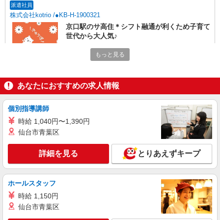
派遣社員
株式会社kotrio /●KB-H-1900321
京口駅のサ高住＊シフト融通が利くため子育て
世代から大人気♪
時給2350円〜2937円 ＜日払い有/週払い有/交
もっと見る
通費全支給(ガソリン代含む)＞
姫路市内 最寄り駅：京口
あなたにおすすめの求人情報
詳細を見る
キープ
個別指導講師
派遣社員
時給 1,040円〜1,390円
株式会社kotrio /●KB-H-1570960
仙台市青葉区
お試し勤務OK♪姫路駅の病院で看護助手▼補助
作業のみ！面接なし
詳細を見る
とりあえずキープ
時給1550円〜2187円 ＜日払い有/週払い有/交
通費全支給(ガソリン代含む)＞
姫路市 ※姫路駅から徒歩8分
ホールスタッフ
時給 1,150円
詳細を見る
キープ
仙台市青葉区