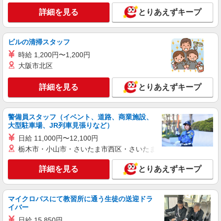
（株）ウィルオブ・ワークCW 神戸支店/ms280101
詳細を見る
とりあえずキープ
看護助手
時給1350円 ◆前払い・日払い・週払いOK
ビルの清掃スタッフ
兵庫県姫路市
時給 1,200円〜1,200円
大阪市北区
詳細を見る
キープ
詳細を見る
とりあえずキープ
派遣社員
株式会社kotrio /●KB-H-1855327
姫路駅▼補助メイン！きれいな病院で車いす誘
警備員スタッフ（イベント、道路、商業施設、
導など［看護助手］
大型駐車場、JR列車見張りなど）
時給1500円〜2125円 ＜日払い有/週払い有/交
日給 11,000円〜12,100円
通費全支給(ガソリン代含む)＞
栃木市・小山市・さいたま市西区・さいたま市岩槻区・久喜市・
姫路市内 最寄り駅：姫路
詳細を見る
とりあえずキープ
詳細を見る
キープ
派遣社員
マイクロバスにて教習所に通う生徒の送迎ドラ
イバー
株式会社kotrio /●KB-H-1879478
＜亀山駅＞綺麗な病院の看護助手
日給 15,850円