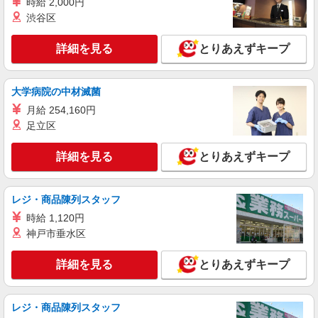
時給 2,000円
時給1550円〜2187円 ＜日払い有/週払い有/交
渋谷区
通費全支給(ガソリン代含む)＞
姫路市内 最寄り駅：姫路
詳細を見る
とりあえずキープ
詳細を見る
キープ
大学病院の中材滅菌
派遣社員
月給 254,160円
（株）ウィルオブ・ワークCW 神戸支店/ms280101
足立区
看護助手
時給1350円 ◆前払い・日払い・週払いOK
詳細を見る
とりあえずキープ
兵庫県姫路市姫路駅・姫路城周辺
レジ・商品陳列スタッフ
詳細を見る
キープ
時給 1,120円
神戸市垂水区
派遣社員
（株）ウィルオブ・ワークCW 神戸支店/ms280101
詳細を見る
とりあえずキープ
病院内の補助staff
時給1350円 ◆前払い・日払い・週払いOK
兵庫県姫路市姫路駅・姫路城周辺
レジ・商品陳列スタッフ