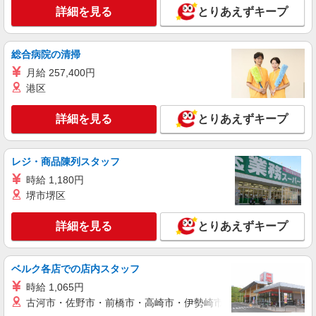
派遣社員
詳細を見る
とりあえずキープ
株式会社kotrio /●KB-H-1682145
【東姫路駅】資格経験なしOK★日払い◎看護
師補助や備品管理等
総合病院の清掃
時給1550円〜2187円 ＜日払い有/週払い有/交
月給 257,400円
通費全支給(ガソリン代含む)＞
港区
姫路市 【最寄り：東姫路駅】
詳細を見る
とりあえずキープ
詳細を見る
キープ
派遣社員
レジ・商品陳列スタッフ
株式会社kotrio /●KB-H-2020873
時給 1,180円
東姫路駅≫タイパ重視で稼げる看護助手＊無料
堺市堺区
資格支援で時給UP
時給1450円〜2187円 ＜日払い有/週払い有/交
詳細を見る
とりあえずキープ
通費全支給(ガソリン代含む)＞
姫路市 【最寄り：東姫路駅】
ベルク各店での店内スタッフ
詳細を見る
キープ
時給 1,065円
古河市・佐野市・前橋市・高崎市・伊勢崎市・太田市・館林市・
派遣社員