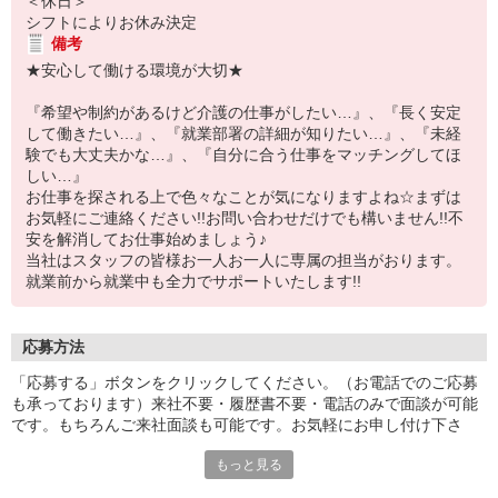
＜休日＞
シフトによりお休み決定
備考
★安心して働ける環境が大切★
『希望や制約があるけど介護の仕事がしたい…』、『長く安定
して働きたい…』、『就業部署の詳細が知りたい…』、『未経
験でも大丈夫かな…』、『自分に合う仕事をマッチングしてほ
しい…』
お仕事を探される上で色々なことが気になりますよね☆まずは
お気軽にご連絡ください!!お問い合わせだけでも構いません!!不
安を解消してお仕事始めましょう♪
当社はスタッフの皆様お一人お一人に専属の担当がおります。
就業前から就業中も全力でサポートいたします!!
応募方法
「応募する」ボタンをクリックしてください。（お電話でのご応募
も承っております）来社不要・履歴書不要・電話のみで面談が可能
です。もちろんご来社面談も可能です。お気軽にお申し付け下さ
い。
もっと見る