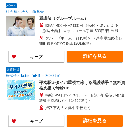
パート
社会福祉法人 尚紫会
看護師（グループホーム）
時給1,400円〜2,000円 ※経験・能力による
【別途支給】 ※オンコール手当 500円/日 ※残業
手当
グループホーム 群れ咲き （兵庫県姫路市四
郷町東阿保字久保田1201番地）
詳細を見る
キープ
派遣社員
株式会社kotrio /●KB-H-2020857
平松駅≫タイパ重視で稼げる看護助手＊無料資
格支援で時給UP
時給1450円〜2187円 ＜日払い有/週払い有/交
通費全支給(ガソリン代含む)＞
姫路市内＊大津中学校近く
詳細を見る
キープ