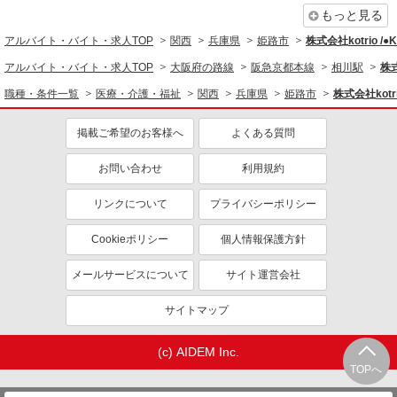
資格取得支援制度あり
もっと見る
同じ職種から求人を探す
アルバイト・バイト・求人TOP
関西
兵庫県
姫路市
株式会社kotrio /
医療・介護・福祉
アルバイト・バイト・求人TOP
大阪府の路線
阪急京都本線
相川駅
株式
看護師・保健師・看護助手・助産師
職種・条件一覧
医療・介護・福祉
関西
兵庫県
姫路市
株式会社kotr
同じ特徴から求人を探す
掲載ご希望のお客様へ
よくある質問
未経験歓迎
ミドル（40代～）活躍中
お問い合わせ
利用規約
ボーナス・賞与あり
車通勤OK
交通費支給
社会保険あり
リンクについて
プライバシーポリシー
産休・育休取得実績あり
Cookieポリシー
個人情報保護方針
メールサービスについて
サイト運営会社
サイトマップ
(c) AIDEM Inc.
TOPへ