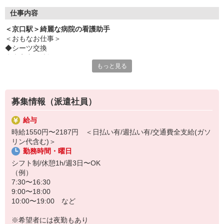
仕事内容
＜京口駅＞綺麗な病院の看護助手
＜おもなお仕事＞
◆シーツ交換
◆病室内の清掃
もっと見る
◆食事や着替えなどの介助
◆医療器具の消毒
など
募集情報（派遣社員）
シンプルな業務ばかりで未経験でも問題なし！
給与
職場はおもに地域の方々が通う病院◎
時給1550円〜2187円 ＜日払い有/週払い有/交通費全支給(ガソ
バタバタと忙しく動き回るような忙しさは基本的にありません！
リン代含む)＞
勤務時間・曜日
マイペースにコツコツと業務に取り組める環境です♪
シフト制/休憩1h/週3日〜OK
（例）
7:30〜16:30
9:00〜18:00
10:00〜19:00 など
※希望者には夜勤もあり