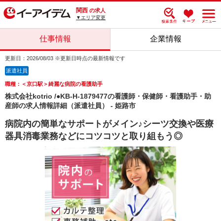
関西
の求人
▼エリア変更
仕事情報
企業情報
更新日：2026/08/03 ※更新日時点の最新情報です
派遣社員
職種：＜京口駅＞綺麗な病院の看護助手
株式会社kotrio /●KB-H-1879477の看護師・保健師・看護助手・助
産師の求人情報詳細（派遣社員） - 姫路市
病院内の簡単なサポートがメイン♪シーツ交換や医療
器具消毒業務などにコツコツと取り組もう◎