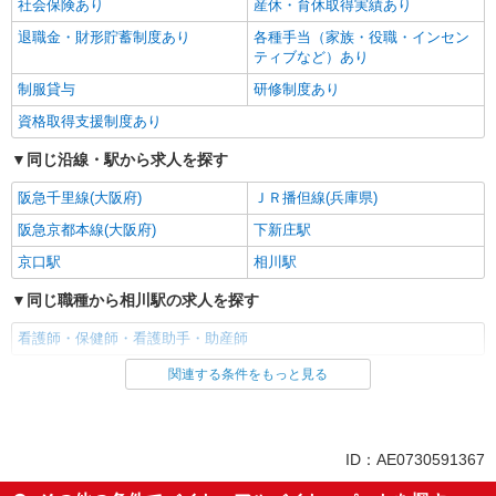
社会保険あり
産休・育休取得実績あり
退職金・財形貯蓄制度あり
各種手当（家族・役職・インセン
ティブなど）あり
制服貸与
研修制度あり
資格取得支援制度あり
同じ沿線・駅から求人を探す
阪急千里線(大阪府)
ＪＲ播但線(兵庫県)
阪急京都本線(大阪府)
下新庄駅
京口駅
相川駅
同じ職種から相川駅の求人を探す
看護師・保健師・看護助手・助産師
関連する条件をもっと見る
同じ雇用形態から相川駅の求人を探す
派遣社員
同じ特徴から相川駅の求人を探す
ID：AE0730591367
入社日応相談
未経験歓迎