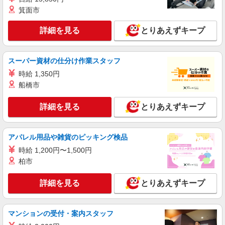
箕面市
時給1550円〜2187円 ＜日払い有/週払い有/交
通費全支給(ガソリン代含む)＞
詳細を見る
とりあえずキープ
姫路市飾磨区
詳細を見る
キープ
スーパー資材の仕分け作業スタッフ
時給 1,350円
派遣社員
船橋市
株式会社kotrio /●KB-H-1900101
京口駅＊医療現場を支える看護助手＊嬉しい高
詳細を見る
とりあえずキープ
時給◎研修あり
時給1450円〜2187円 ＜日払い有/週払い有/交
通費全支給(ガソリン代含む)＞
アパレル用品や雑貨のピッキング検品
姫路市内 最寄り駅：京口
時給 1,200円〜1,500円
柏市
詳細を見る
キープ
詳細を見る
とりあえずキープ
派遣社員
株式会社kotrio /●KB-H-1849207
姫路駅＊看護助手(資格経験不問)募集♪食事配
マンションの受付・案内スタッフ
膳などの補助業務