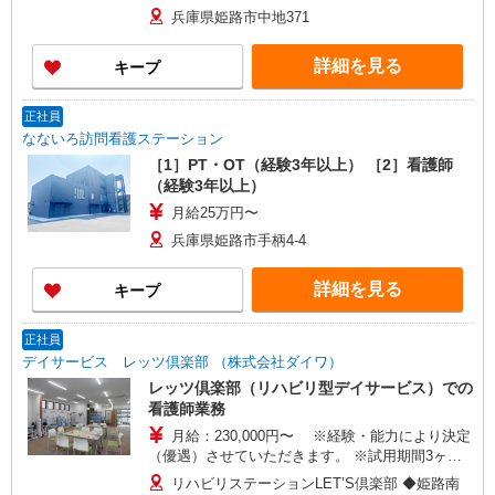
円 ※試用期間3ヵ月（同条件）
兵庫県姫路市中地371
詳細を見る
キープ
正社員
なないろ訪問看護ステーション
［1］PT・OT（経験3年以上） ［2］看護師
（経験3年以上）
月給25万円〜
兵庫県姫路市手柄4-4
詳細を見る
キープ
正社員
デイサービス レッツ倶楽部 （株式会社ダイワ）
レッツ倶楽部（リハビリ型デイサービス）での
看護師業務
月給：230,000円〜 ※経験・能力により決定
（優遇）させていただきます。 ※試用期間3ヶ月
あり（同条件）
リハビリステーションLET’S倶楽部 ◆姫路南