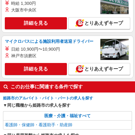
時給 1,300円
詳細を見る
キープ
大阪市中央区
派遣社員
詳細を見る
とりあえずキープ
株式会社kotrio /●KB-H-1813324
お試し勤務OK♪野里駅の病院で看護助手▼補助
作業！面接なし
マイクロバスによる施設利用者送迎ドライバー
時給1550円〜2187円 ＜日払い有/週払い有/交
日給 10,900円〜10,900円
通費全支給(ガソリン代含む)＞
神戸市須磨区
＜駅チカ＞野里駅から徒歩5分
詳細を見る
とりあえずキープ
詳細を見る
キープ
このお仕事に関連する条件で探す
姫路市のアルバイト・バイト・パートの求人を探す
同じ職種から姫路市の求人を探す
医療・介護・福祉すべて
看護師・保健師・看護助手・助産師