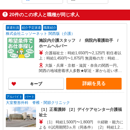
20
件のこの求人と職種が同じ求人
派遣社員
紹介予定派遣
職業紹介
株式会社ニッソーネット 関西版（介護）
施設内介護スタッフ / 病院内看護助手 /
ホームヘルパー
介護福祉士：時給1,650円〜2,125円 初任者以
上：時給1,450円〜1,875円 無資格の方：時給
1,350円〜1,750円 ※給与幅は勤務先による +交通
大阪・兵庫・京都・滋賀・奈良の関西一円。
費、諸手当（勤務先による） +0円で介護資格が取
関西の地域密着求人多数★駅近・家から近い求人
れる （別途規定） ★給与日払い制度あり！
をお探しできます！
詳細を見る
キープ
アルバイト
パート
大室整形外科 脊椎・関節クリニック
［1］正看護師 ［2］デイケアセンター介護福
祉士
［1］ 時給1,500円〜1,800円 ※経験・能力に
よる ※試用期間3ヵ月（同条件） ［2］ 時給1,200