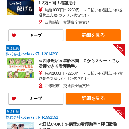
1.2万〜可！看護助手
時給1600円〜2250円 ＜日払い有/週払い有/交
通費全支給(ガソリン代含む)＞
四條畷市 交通費全額支給
詳細を見る
キープ
NEW
派遣社員
株式会社kotrio /●KT-H-2014390
≪四条畷駅≫年齢不問！０からスタートでも
活躍できる看護助手♪
時給1600円〜2250円 ＜日払い有/週払い有/交
通費全支給(ガソリン代含む)＞
四條畷市 交通費全額支給
詳細を見る
キープ
NEW
派遣社員
株式会社kotrio /●KT-H-1991391
≪日払いOK！≫病院の看護助手＊即日勤務