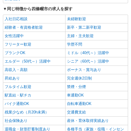
報酬：出来高制 報酬額（消費税抜き）： ・事
同じ特徴から四條畷市の求人を探す
業所一括面談(対面) 1日：10,000円〜14,716円 ・
個別訪問(対面) 1件：4,286円〜5,239円 ・遠隔面
【活動エリア】大阪府四條畷市及びその周辺
入社日応相談
未経験歓迎
談 1件：1,500〜1,691円 ・電話支援 1件：
1,000円〜1,429円 ・ICTメール支援 1件：500円
経験者・有資格者歓迎
新卒・第二新卒歓迎
詳細を見る
キープ
※上記金額に消費税を加えた金額をお支払いいた
女性活躍中
主婦・主夫歓迎
します ※交通費・電話代は弊社負担。その他、支
援内容により細則あり。
フリーター歓迎
正社員
学歴不問
パナソニック エイジフリーケアセンター四條畷忍ヶ丘
ブランクOK
ミドル（40代～）活躍中
デイサービス／看護師／正社員
エルダー（50代～）活躍中
シニア（60代～）活躍中
月給23万9000円〜25万4000円 ※経験・能力・
資格等による 保健師 月給 25万4000円 正看護師
高収入・高額
ボーナス・賞与あり
月給 24万9000円 准看護師 月給 23万9000円 〇資
パナソニック エイジフリーケアセンター四條
昇給あり
完全週休2日制
格手当 〇職種手当 〇業務手当 〇時間外勤務手当
畷忍ヶ丘 大阪府四條畷市岡山東4丁目1-33
〇休日勤務手当 〇無事故無違反表彰金 〇年末年始
フルタイム歓迎
禁煙・分煙
勤務手当
詳細を見る
キープ
駅直結・駅チカ
車通勤OK
バイク通勤OK
自転車通勤OK
派遣社員
残業少なめ（月20h未満）
交通費支給
株式会社トラストグロース西日本 大阪本社
社会保険あり
住宅型有料老人ホームでの看護業務
産休・育休取得実績あり
時給：2,100円〜2,200円 ※資格・経験により
退職金・財形貯蓄制度あり
各種手当（家族・役職・インセン