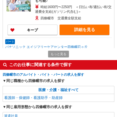
も可能♪
時給1600円〜2250円 ＜日払い有/週払い有/交
通費全支給(ガソリン代含む)＞
四條畷市 交通費全額支給
詳細を見る
キープ
パート
パナソニック エイジフリーケアセンター四條畷忍ヶ丘
デイサービス／看護師／パート／勤務日数・時
もっと見る
間は応相談
このお仕事に関連する条件で探す
時給1,339円〜1,442円 ※経験・能力・資格等
による 保健師・正看護師 時給1,442円 准看護師
時給1,339円 〇時間外勤務手当 〇土日祝勤務手当
四條畷市のアルバイト・バイト・パートの求人を探す
パナソニック エイジフリーケアセンター四條
〇無事故無違反表彰金 〇年末年始勤務手当
畷忍ヶ丘 大阪府四條畷市岡山東4丁目1-33
同じ職種から四條畷市の求人を探す
医療・介護・福祉すべて
詳細を見る
キープ
看護師・保健師・看護助手・助産師
業務委託
同じ雇用形態から四條畷市の求人を探す
SOMPOヘルスサポート株式会社 全支援対応コース
保健師・管理栄養士 特定保健指導
派遣社員