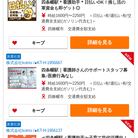
四条畷駅＊看護助手＊日払いOK！推し活の
軍資金も即ゲット◎
時給1600円〜2250円 ＜日払い有/週払い有/交
通費全支給(ガソリン代含む)＞
四條畷市 交通費全額支給
詳細を見る
キープ
NEW
派遣社員
株式会社kotrio /●KT-H-1956667
四条畷駅｜看護師さんのサポートスタッフ募
集♪医療行為なし
時給1600円〜2250円 ＜日払い有/週払い有/交
通費全支給(ガソリン代含む)＞
四條畷市 交通費全額支給
詳細を見る
キープ
NEW
派遣社員
株式会社kotrio /●KT-H-1956137
≪四条畷駅／看護助手≫子育て世代活躍中！