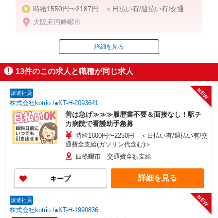
時給1550円〜2187円 ＜日払い有/週払い有/交通費
全支給(ガソリン代含む)＞
大阪府四條畷市
詳細を見る
ID：AE0610054497
13
件のこの求人と職種が同じ求人
掲載期間終了
NEW
派遣社員
株式会社kotrio /●KT-H-2093641
善は急げ≫≫≫履歴書不要＆面接なし！駅チ
カ病院で看護助手急募
時給1600円〜2250円 ＜日払い有/週払い有/交
通費全支給(ガソリン代含む)＞
四條畷市 交通費全額支給
詳細を見る
キープ
NEW
派遣社員
株式会社kotrio /●KT-H-1990836