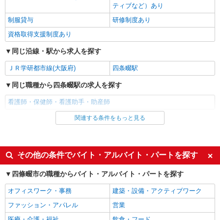
考慮いたします！
ティブなど）あり
大阪府四條畷市
制服貸与
研修制度あり
資格取得支援制度あり
詳細を見る
キープ
同じ沿線・駅から求人を探す
派遣社員
ＪＲ学研都市線(大阪府)
四条畷駅
株式会社トラストグロース西日本 大阪本社
住宅型有料老人ホームでの看護業務
同じ職種から四条畷駅の求人を探す
時給：2,100円〜2,200円 ※資格・経験により
看護師・保健師・看護助手・助産師
考慮いたします！
大阪府四條畷市
関連する条件をもっと見る
同じ雇用形態から四条畷駅の求人を探す
派遣社員
詳細を見る
キープ
同じ特徴から四条畷駅の求人を探す
その他の条件でバイト・アルバイト・パートを探す
入社日応相談
未経験歓迎
四條畷市の職種からバイト・アルバイト・パートを探す
経験者・有資格者歓迎
新卒・第二新卒歓迎
オフィスワーク・事務
建築・設備・アクティブワーク
女性活躍中
主婦・主夫歓迎
ファッション・アパレル
営業
フリーター歓迎
学歴不問
医療・介護・福祉
飲食・フード