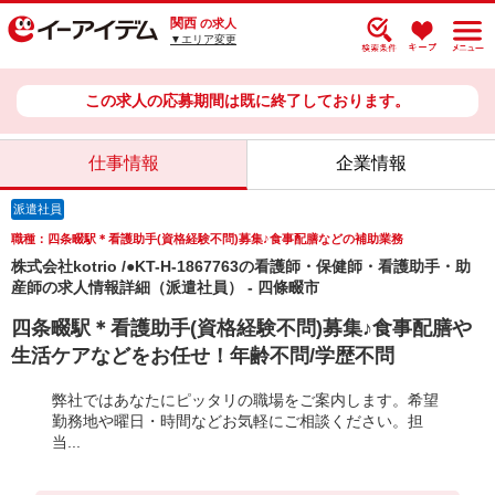
関西
の求人
▼エリア変更
この求人の応募期間は既に終了しております。
仕事情報
企業情報
派遣社員
職種：四条畷駅＊看護助手(資格経験不問)募集♪食事配膳などの補助業務
株式会社kotrio /●KT-H-1867763の看護師・保健師・看護助手・助
産師の求人情報詳細（派遣社員） - 四條畷市
四条畷駅＊看護助手(資格経験不問)募集♪食事配膳や
生活ケアなどをお任せ！年齢不問/学歴不問
弊社ではあなたにピッタリの職場をご案内します。希望
勤務地や曜日・時間などお気軽にご相談ください。担
当...