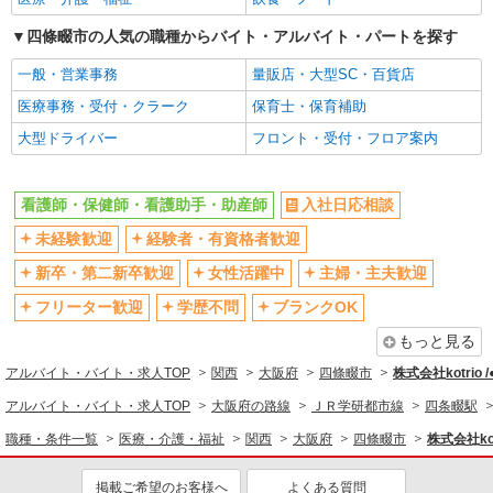
ブランクOK
ミドル（40代～）活躍中
四條畷市の人気の職種からバイト・アルバイト・パートを探す
エルダー（50代～）活躍中
シニア（60代～）活躍中
一般・営業事務
量販店・大型SC・百貨店
高収入・高額
ボーナス・賞与あり
医療事務・受付・クラーク
保育士・保育補助
昇給あり
完全週休2日制
大型ドライバー
フロント・受付・フロア案内
フルタイム歓迎
禁煙・分煙
駅直結・駅チカ
車通勤OK
看護師・保健師・看護助手・助産師
入社日応相談
バイク通勤OK
自転車通勤OK
残業少なめ（月20h未満）
未経験歓迎
経験者・有資格者歓迎
交通費支給
社会保険あり
産休・育休取得実績あり
新卒・第二新卒歓迎
女性活躍中
主婦・主夫歓迎
退職金・財形貯蓄制度あり
各種手当（家族・役職・インセン
フリーター歓迎
学歴不問
ブランクOK
ティブなど）あり
もっと見る
制服貸与
研修制度あり
アルバイト・バイト・求人TOP
関西
大阪府
四條畷市
株式会社kotrio 
資格取得支援制度あり
アルバイト・バイト・求人TOP
大阪府の路線
ＪＲ学研都市線
四条畷駅
同じ職種から求人を探す
職種・条件一覧
医療・介護・福祉
関西
大阪府
四條畷市
株式会社kot
医療・介護・福祉
掲載ご希望のお客様へ
よくある質問