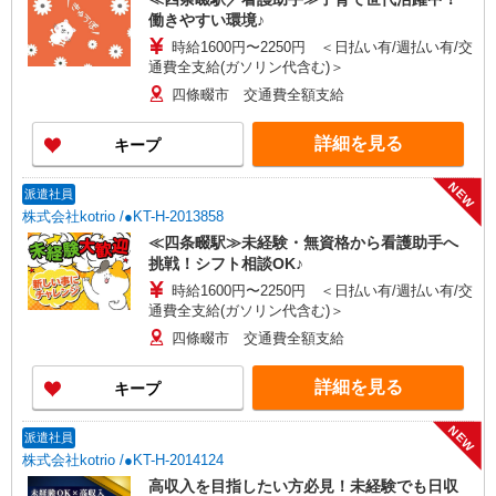
働きやすい環境♪
時給1600円〜2250円 ＜日払い有/週払い有/交
通費全支給(ガソリン代含む)＞
四條畷市 交通費全額支給
詳細を見る
キープ
NEW
派遣社員
株式会社kotrio /●KT-H-2013858
≪四条畷駅≫未経験・無資格から看護助手へ
挑戦！シフト相談OK♪
時給1600円〜2250円 ＜日払い有/週払い有/交
通費全支給(ガソリン代含む)＞
四條畷市 交通費全額支給
詳細を見る
キープ
NEW
派遣社員
株式会社kotrio /●KT-H-2014124
高収入を目指したい方必見！未経験でも日収