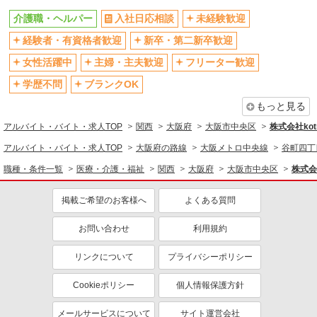
残業少なめ（月20h未満）
交通費支給
介護職・ヘルパー
入社日応相談
未経験歓迎
社会保険あり
産休・育休取得実績あり
経験者・有資格者歓迎
新卒・第二新卒歓迎
退職金・財形貯蓄制度あり
各種手当（家族・役職・インセン
ティブなど）あり
女性活躍中
主婦・主夫歓迎
フリーター歓迎
制服貸与
研修制度あり
学歴不問
ブランクOK
資格取得支援制度あり
もっと見る
同じ職種から求人を探す
アルバイト・バイト・求人TOP
関西
大阪府
大阪市中央区
株式会社kotr
医療・介護・福祉
アルバイト・バイト・求人TOP
大阪府の路線
大阪メトロ中央線
谷町四丁
介護職・ヘルパー
職種・条件一覧
医療・介護・福祉
関西
大阪府
大阪市中央区
株式会社
同じ特徴から求人を探す
掲載ご希望のお客様へ
よくある質問
未経験歓迎
ミドル（40代～）活躍中
お問い合わせ
利用規約
ボーナス・賞与あり
車通勤OK
交通費支給
社会保険あり
リンクについて
プライバシーポリシー
産休・育休取得実績あり
Cookieポリシー
個人情報保護方針
メールサービスについて
サイト運営会社