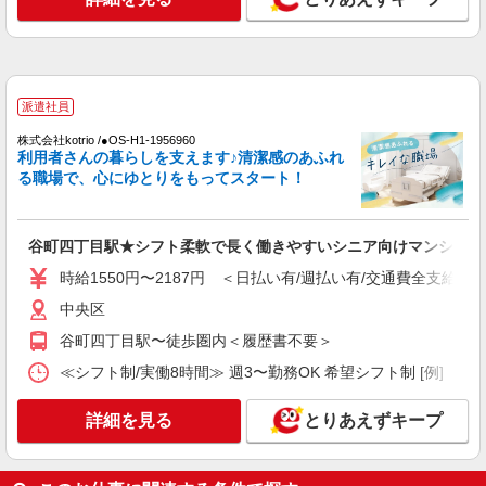
時給1550円〜2187円 ＜日払い有/週払い有/交
通費全支給(ガソリン代含む)＞
中央区内多数
詳細を見る
派遣社員
キープ
株式会社kotrio /●OS-H1-1956960
利用者さんの暮らしを支えます♪清潔感のあふれ
派遣社員
る職場で、心にゆとりをもってスタート！
株式会社kotrio /●OS-H2-2068572
谷町九丁目駅のデイサービス♪日勤のみ！残業
ゼロで趣味も満喫
谷町四丁目駅★シフト柔軟で長く働きやすいシニア向けマンション
時給1550円〜2187円 ＜日払い有/週払い有/交
通費全支給(ガソリン代含む)＞
時給1550円〜2187円 ＜日払い有/週払い有/交通費全支給(ガ
中央区内多数
中央区
谷町四丁目駅〜徒歩圏内＜履歴書不要＞
詳細を見る
キープ
≪シフト制/実働8時間≫ 週3〜勤務OK 希望シフト制 [例] ・8:00〜
派遣社員
株式会社kotrio /●OS-H1-1956960
詳細を見る
とりあえずキープ
谷町四丁目駅★シフト柔軟で長く働きやすいシ
ニア向けマンション