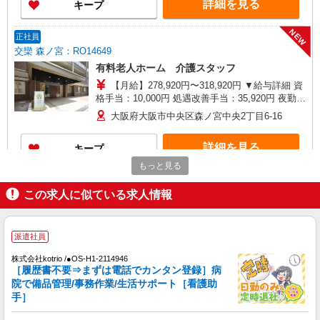
詳細を見る
キープ
用期間中(3ヶ月)は支給なし
NEW
正社員
交欒 森ノ宮：RO14649
有料老人ホーム 介護スタッフ
【月給】278,920円〜318,920円 ▼給与詳細 資
格手当：10,000円 処遇改善手当：35,920円 夜勤手
当：30,000円（5回分） ※6回目以降は1回6,000円
大阪府大阪市中央区森ノ宮中央2丁目6-16
支給 住宅手当：規定あり 精勤手当：8,000円 ▼下
記別途支給 通勤手当 年末年始手当：380円/時 賞
詳細を見る
キープ
与年2回（6月・12月） 昇給年1回（4月） 特別報
酬：平均18.9万円（最高額120万円） ※2025年6月
もっと見る
支給実績 ※処遇改善手当は試用期間中(3ヶ月)は支
NEW
正社員
給なし
この求人に似ている求人情報
大阪城南ケアセンターそよ風：RO14394
ショートステイ 介護スタッフ
【月給】278,920円〜318,920円 ▼給与詳細 資
派遣社員
格手当：10,000円 処遇改善手当：35,920円 夜勤手
当：30,000円（5回分） ※6回目以降は1回6,000円
株式会社kotrio /●OS-H1-2114946
大阪府大阪市中央区森ノ宮中央2-5-3
支給 住宅手当：規定あり 精勤手当：8,000円 ▼下
［履歴書不要⇒まずは電話でカンタン登録］病
記別途支給 通勤手当 年末年始手当：380円/時 賞
院で備品管理/事務作業/生活サポート［看護助
詳細を見る
キープ
与年2回（6月・12月） 昇給年1回（4月） 特別報
手］
酬：平均34.1万円（最高額135万円） ※2025年6月
支給実績 ※処遇改善手当は試用期間中(3ヶ月)は支