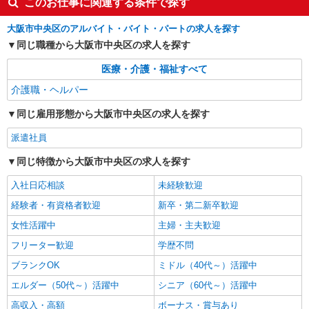
このお仕事に関連する条件で探す
時給1550円〜2187円 ＜日払い有/週払い有/交
通費全支給(ガソリン代含む)＞
大阪市中央区のアルバイト・バイト・パートの求人を探す
中央区
同じ職種から大阪市中央区の求人を探す
詳細を見る
キープ
医療・介護・福祉すべて
介護職・ヘルパー
派遣社員
株式会社kotrio /●OS-H2-2094061
同じ雇用形態から大阪市中央区の求人を探す
＜面接なし＞デイサービスでリハビリ補助・送
迎など＊大阪市中央区
派遣社員
時給1550円〜2187円 ＜日払い有/週払い有/交
同じ特徴から大阪市中央区の求人を探す
通費全支給(ガソリン代含む)＞
中央区内多数
入社日応相談
未経験歓迎
経験者・有資格者歓迎
新卒・第二新卒歓迎
詳細を見る
キープ
女性活躍中
主婦・主夫歓迎
フリーター歓迎
学歴不問
ブランクOK
ミドル（40代～）活躍中
エルダー（50代～）活躍中
シニア（60代～）活躍中
高収入・高額
ボーナス・賞与あり