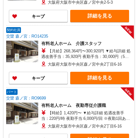
り28,720円（処遇改善手当含） ▼下記別途支給 通
大阪府大阪市中央区森ノ宮中央2-5-3
勤手当 年末年始手当：380円/時 寸志あり：年2回
（6月・12月） ※業績による ※処遇改善手当は試
詳細を見る
キープ
用期間中(3ヶ月)は支給なし
NEW
契約社員
交欒 森ノ宮：RO14235
有料老人ホーム 介護スタッフ
【月給】268,364円〜300,920円 ▼給与詳細 処
遇改善手当：35,920円 夜勤手当：30,000円（5回
分） ※6回目以降は1回6,000円支給 ▼下記別途支
大阪府大阪市中央区森ノ宮中央2丁目6-16
給 通勤手当 年末年始手当：380円/時 寸志あり：
年2回（6月・12月） ※業績による 特別報酬：平
詳細を見る
キープ
均18.9万円（最高額120万円） ※2025年6月支給実
績 ※処遇改善手当は試用期間中(3ヶ月)は支給なし
NEW
パート
交欒 森ノ宮：RO9699
有料老人ホーム 夜勤専従介護職
【時給】1,420円〜 ▼給与詳細 処遇改善手
当：220円/時 夜勤手当:6,000円/回 ※夜勤1回あた
り28,720円（処遇改善手当含） ▼下記別途支給 通
大阪府大阪市中央区森ノ宮中央2丁目6-16
勤手当 年末年始手当：380円/時 寸志あり：年2回
（6月・12月） ※業績による ※処遇改善手当は試