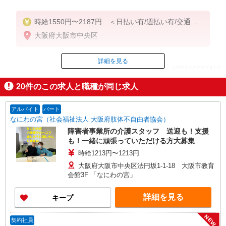
時給1550円〜2187円 ＜日払い有/週払い有/交通費
全支給(ガソリン代含む)＞
大阪府大阪市中央区
詳細を見る
ID：AE0610052410
20
件のこの求人と職種が同じ求人
掲載期間終了
アルバイト
パート
なにわの宮（社会福祉法人 大阪府肢体不自由者協会）
障害者事業所の介護スタッフ 送迎も！支援
も！一緒に頑張っていただける方大募集
時給1213円〜1213円
大阪府大阪市中央区法円坂1-1-18 大阪市教育
会館3F 「なにわの宮」
詳細を見る
キープ
NEW
契約社員