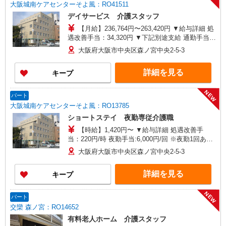
大阪城南ケアセンターそよ風：RO41511
デイサービス 介護スタッフ
【月給】236,764円〜263,420円 ▼給与詳細 処
遇改善手当：34,320円 ▼下記別途支給 通勤手当
年末年始手当：380円/時 寸志あり：年2回（6月・
大阪府大阪市中央区森ノ宮中央2-5-3
12月） ※業績による 特別報酬：平均33.8万円（最
高額130万円） ※2025年6月支給実績 ※処遇改善
詳細を見る
キープ
手当は試用期間中(3ヶ月)は支給なし
NEW
パート
大阪城南ケアセンターそよ風：RO13785
ショートステイ 夜勤専従介護職
【時給】1,420円〜 ▼給与詳細 処遇改善手
当：220円/時 夜勤手当:6,000円/回 ※夜勤1回あた
り28,720円（処遇改善手当含） ▼下記別途支給 通
大阪府大阪市中央区森ノ宮中央2-5-3
勤手当 年末年始手当：380円/時 寸志あり：年2回
（6月・12月） ※業績による ※処遇改善手当は試
詳細を見る
キープ
用期間中(3ヶ月)は支給なし
NEW
パート
交欒 森ノ宮：RO14652
有料老人ホーム 介護スタッフ