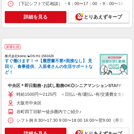
［下記シフトで応相談］ ・8：00〜17：00 ・9：00〜18：00
時給1500円〜2125円 ＜日払い有/週払い有/交
通費全支給(ガソリン代含む)＞
詳細を見る
とりあえずキープ
大阪市中央区
詳細を見る
キープ
派遣社員
派遣社員
株式会社kotrio /●OS-H1-2114942
株式会社kotrio /●OS-H1-1561626
谷町九丁目駅⇒キレイな病院で介護補助/事務
すぐ働けます！⇒【履歴書不要×面接なし】 見
作業など
回り、食事提供、入居者さんの生活サポートな
時給1550円〜2187円 ＜日払い有/週払い有/交
ど！
通費全支給(ガソリン代含む)＞
大阪市中央区
中央区＊即日勤務･お試し勤務OK◎シニアマンションSTAFF
時給1500円〜2125円 ＜日払い有/週払い有/交通費全支給(ガ
詳細を見る
キープ
大阪市中央区
谷町四丁目駅〜徒歩圏内でご紹介♪
派遣社員
株式会社kotrio /●OS-H2-1980948
シフト例 8:30〜17:30 9:00〜18:00 16:00〜翌9:00（希
<大阪市中央区>高時給&シフト柔軟でいいとこ
取り♪サ高住の補助STAFF
詳細を見る
とりあえずキープ