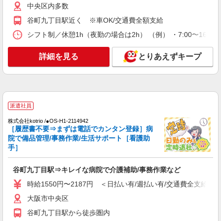
デイサービス 介護スタッフ
中央区内多数
【時給】1,377円〜1,400円 ▼給与詳細 処遇改
谷町九丁目駅近く ※車OK/交通費全額支給
善手当：200円/時 ▼下記別途支給 通勤手当 年末
年始手当：380円/時 寸志あり：年2回（6月・12
シフト制／休憩1h（夜勤の場合は2h） （例） ・7:00〜16:00 ・
大阪府大阪市中央区森ノ宮中央2-5-3
月） ※業績による ※処遇改善手当は試用期間中(3
ヶ月)は支給なし
詳細を見る
とりあえずキープ
詳細を見る
キープ
派遣社員
株式会社kotrio /●OS-H1-2114946
谷町六丁目駅⇒キレイな病院で介護補助/事務
派遣社員
作業など
株式会社kotrio /●OS-H1-2114942
時給1550円〜2187円 ＜日払い有/週払い有/交
［履歴書不要⇒まずは電話でカンタン登録］病
通費全支給(ガソリン代含む)＞
院で備品管理/事務作業/生活サポート［看護助
大阪市中央区
手］
詳細を見る
キープ
谷町九丁目駅⇒キレイな病院で介護補助/事務作業など
時給1550円〜2187円 ＜日払い有/週払い有/交通費全支給(ガ
派遣社員
株式会社kotrio /●OS-H1-1561626
大阪市中央区
中央区＊即日勤務･お試し勤務OK◎シニアマン
谷町九丁目駅から徒歩圏内
ションSTAFF