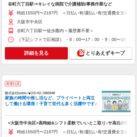
NEW
パート
谷町六丁目駅⇒キレイな病院で介護補助/事務作業など
給なし
大阪城南ケアセンターそよ風：RO13776
時給1550円〜2187円 ＜日払い有/週払い有/交通費全支給(ガ
ショートステイ 介護スタッフ
大阪市中央区
【時給】1,314円〜1,400円 ▼給与詳細 処遇改
善手当：200円/時 ▼下記別途支給 通勤手当 年末
谷町六丁目駅〜徒歩圏内＜履歴書不要＞
年始手当：380円/時 寸志あり：年2回（6月・12
大阪府大阪市中央区森ノ宮中央2-5-3
月） ※業績による ※処遇改善手当は試用期間中(3
［下記シフトで応相談］ ・8：00〜17：00 ・9：00〜18：00
ヶ月)は支給なし
詳細を見る
キープ
詳細を見る
とりあえずキープ
NEW
契約社員
大阪城南ケアセンターそよ風：RO14874
ショートステイ 介護スタッフ
派遣社員
【月給】268,364円〜295,920円 ▼給与詳細 処
遇改善手当：35,920円 夜勤手当：30,000円（5回
株式会社kotrio /●OS-H2-1980948
分） ※6回目以降は1回6,000円支給 ▼下記別途支
大阪府大阪市中央区森ノ宮中央2-5-3
家族の時間や推し活など、プライベートと両立
給 通勤手当 年末年始手当：380円/時 寸志あり：
して働ける環境！子育て世代も多く活躍中です♪
年2回（6月・12月） ※業績による 特別報酬：平
詳細を見る
キープ
均34.1万円（最高額135万円） ※2025年6月支給実
績 ※処遇改善手当は試用期間中(3ヶ月)は支給なし
NEW
<大阪市中央区>高時給&シフト柔軟でいいとこ取り♪サ高住の補助ST
パート
大阪城南ケアセンターそよ風：RO41508
時給1550円〜2187円 ＜日払い有/週払い有/交通費全支給(ガ