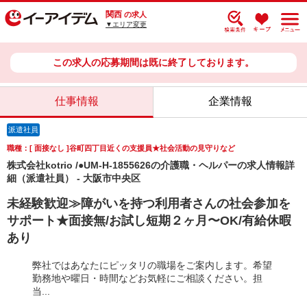
関西
の求人
▼エリア変更
この求人の応募期間は既に終了しております。
仕事情報
企業情報
派遣社員
職種：[ 面接なし ]谷町四丁目近くの支援員★社会活動の見守りなど
株式会社kotrio /●UM-H-1855626の介護職・ヘルパーの求人情報詳
細（派遣社員） - 大阪市中央区
未経験歓迎≫障がいを持つ利用者さんの社会参加を
サポート★面接無/お試し短期２ヶ月〜OK/有給休暇
あり
弊社ではあなたにピッタリの職場をご案内します。希望
勤務地や曜日・時間などお気軽にご相談ください。担
当...