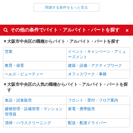
関連する条件をもっと見る
同じ雇用形態から谷町四丁目駅の求人を探す
派遣社員
同じ特徴から谷町四丁目駅の求人を探す
その他の条件でバイト・アルバイト・パートを探す
入社日応相談
未経験歓迎
大阪市中央区の職種からバイト・アルバイト・パートを探す
経験者・有資格者歓迎
新卒・第二新卒歓迎
営業
イベント・キャンペーン・アミュ
女性活躍中
主婦・主夫歓迎
ーズメント
フリーター歓迎
学歴不問
教育・保育
建築・設備・アクティブワーク
ブランクOK
ミドル（40代～）活躍中
ヘルス・ビューティー
オフィスワーク・事務
エルダー（50代～）活躍中
シニア（60代～）活躍中
大阪市中央区の人気の職種からバイト・アルバイト・パートを探
す
高収入・高額
ボーナス・賞与あり
昇給あり
完全週休2日制
食品・試食販売
フロント・受付・フロア案内
フルタイム歓迎
禁煙・分煙
建物管理・設備管理・マンション
家電・携帯販売
管理員
駅直結・駅チカ
車通勤OK
清掃・ハウスクリーニング
配送・配達ドライバー
バイク通勤OK
自転車通勤OK