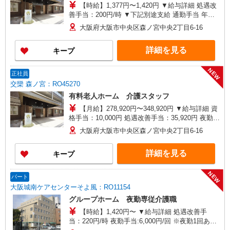
【時給】1,377円〜1,420円 ▼給与詳細 処遇改
善手当：200円/時 ▼下記別途支給 通勤手当 年末
年始手当：380円/時 寸志あり：年2回（6月・12
大阪府大阪市中央区森ノ宮中央2丁目6-16
月） ※業績による ※処遇改善手当は試用期間中(3
ヶ月)は支給なし
詳細を見る
キープ
NEW
正社員
交欒 森ノ宮：RO45270
有料老人ホーム 介護スタッフ
【月給】278,920円〜348,920円 ▼給与詳細 資
格手当：10,000円 処遇改善手当：35,920円 夜勤手
当：30,000円（5回分） ※6回目以降は1回6,000円
大阪府大阪市中央区森ノ宮中央2丁目6-16
支給 住宅手当：規定あり 精勤手当：8,000円 調整
手当：０〜30,000円 ▼下記別途支給 通勤手当 年
詳細を見る
キープ
末年始手当：380円/時 賞与年2回（6月・12月）
昇給年1回（4月） 特別報酬：平均18.9万円（最高
額120万円） ※2025年6月支給実績 ※処遇改善手
NEW
パート
当は試用期間中(3ヶ月)は支給なし
大阪城南ケアセンターそよ風：RO11154
グループホーム 夜勤専従介護職
【時給】1,420円〜 ▼給与詳細 処遇改善手
当：220円/時 夜勤手当:6,000円/回 ※夜勤1回あた