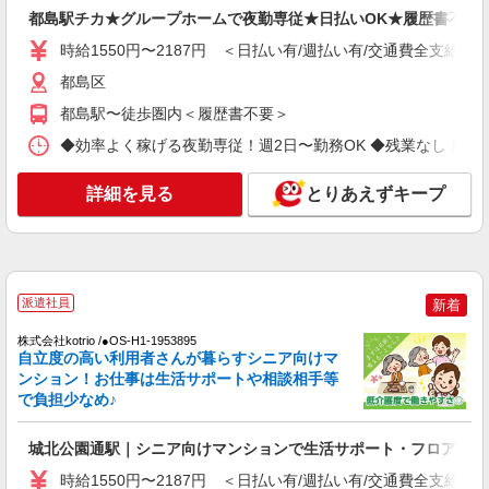
通費全支給(ガソリン代含む)＞
都島駅チカ★グループホームで夜勤専従★日払いOK★履歴書不要
大阪市旭区内
時給1550円〜2187円 ＜日払い有/週払い有/交通費全支給(ガ
詳細を見る
都島区
キープ
都島駅〜徒歩圏内＜履歴書不要＞
NEW
派遣社員
◆効率よく稼げる夜勤専従！週2日〜勤務OK ◆残業なし！朝にはピタ
株式会社kotrio /●OS-H1-2103560
落ち着いた少人数環境/グループホームで暮ら
詳細を見る
とりあえずキープ
しの手伝い◆週3〜OK
時給1550円〜2187円 ＜日払い有/週払い有/交
通費全支給(ガソリン代含む)＞
都島区
派遣社員
新着
詳細を見る
キープ
株式会社kotrio /●OS-H1-1953895
自立度の高い利用者さんが暮らすシニア向けマ
NEW
派遣社員
ンション！お仕事は生活サポートや相談相手等
株式会社kotrio /●OS-H1-1510551
で負担少なめ♪
≪都島区≫綺麗な職場で働きたい方必見！高
齢者マンションSTAFF
城北公園通駅｜シニア向けマンションで生活サポート・フロア巡回
時給1550円〜2187円 ＜日払い有/週払い有/交
時給1550円〜2187円 ＜日払い有/週払い有/交通費全支給(ガ
通費全支給(ガソリン代含む)＞