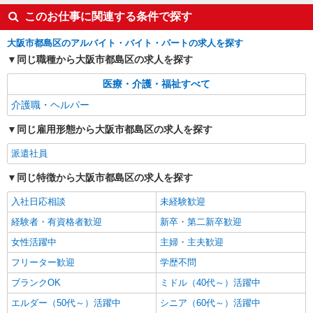
このお仕事に関連する条件で探す
詳細を見る
キープ
大阪市都島区のアルバイト・バイト・パートの求人を探す
NEW
同じ職種から大阪市都島区の求人を探す
派遣社員
株式会社kotrio /●OS-H1-2114939
医療・介護・福祉すべて
城北公園通駅⇒キレイな病院で介護補助/事務
介護職・ヘルパー
作業など
時給1550円〜2187円 ＜日払い有/週払い有/交
同じ雇用形態から大阪市都島区の求人を探す
通費全支給(ガソリン代含む)＞
大阪市旭区
派遣社員
同じ特徴から大阪市都島区の求人を探す
詳細を見る
キープ
入社日応相談
未経験歓迎
NEW
派遣社員
経験者・有資格者歓迎
新卒・第二新卒歓迎
株式会社kotrio /●OS-H1-2103428
女性活躍中
主婦・主夫歓迎
城北公園通駅＊高級シニアマンションでのサ
ポート職員＊.・：゜
フリーター歓迎
学歴不問
時給1550円〜2187円 ＜日払い有/週払い有/交
ブランクOK
ミドル（40代～）活躍中
通費全支給(ガソリン代含む)＞
エルダー（50代～）活躍中
シニア（60代～）活躍中
大阪市旭区内