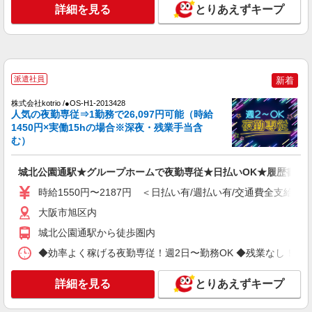
大阪市旭区内
詳細を見る
とりあえずキープ
詳細を見る
キープ
NEW
派遣社員
派遣社員
株式会社kotrio /●OS-H1-2014581
新着
都島駅◆サ高住スタッフ◆穏やかな職場×週
株式会社kotrio /●OS-H1-2013428
3〜×残業なし
人気の夜勤専従⇒1勤務で26,097円可能（時給
1450円×実働15hの場合※深夜・残業手当含
時給1550円〜2187円 ＜日払い有/週払い有/交
通費全支給(ガソリン代含む)＞
む）
都島区
城北公園通駅★グループホームで夜勤専従★日払いOK★履歴書不
詳細を見る
キープ
時給1550円〜2187円 ＜日払い有/週払い有/交通費全支給(ガ
大阪市旭区内
NEW
派遣社員
城北公園通駅から徒歩圏内
株式会社kotrio /●OS-H1-2015113
都島駅★未経験OKの人間関係に悩まない職
◆効率よく稼げる夜勤専従！週2日〜勤務OK ◆残業なし！朝にはピタ
場へ★サ高住スタッフ
時給1550円〜2187円 ＜日払い有/週払い有/交
詳細を見る
とりあえずキープ
通費全支給(ガソリン代含む)＞
都島区