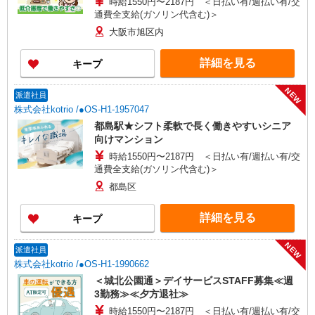
時給1550円〜2187円 ＜日払い有/週払い有/交
通費全支給(ガソリン代含む)＞
大阪市旭区内
詳細を見る
キープ
NEW
派遣社員
株式会社kotrio /●OS-H1-1957047
都島駅★シフト柔軟で長く働きやすいシニア
向けマンション
時給1550円〜2187円 ＜日払い有/週払い有/交
通費全支給(ガソリン代含む)＞
都島区
詳細を見る
キープ
NEW
派遣社員
株式会社kotrio /●OS-H1-1990662
＜城北公園通＞デイサービスSTAFF募集≪週
3勤務≫≪夕方退社≫
時給1550円〜2187円 ＜日払い有/週払い有/交