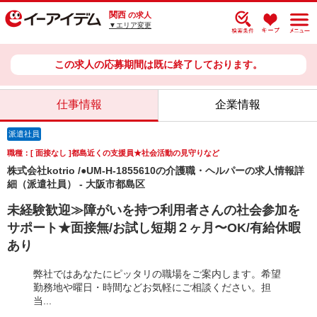
関西
の求人
▼エリア変更
この求人の応募期間は既に終了しております。
仕事情報
企業情報
派遣社員
職種：[ 面接なし ]都島近くの支援員★社会活動の見守りなど
株式会社kotrio /●UM-H-1855610の介護職・ヘルパーの求人情報詳
細（派遣社員） - 大阪市都島区
未経験歓迎≫障がいを持つ利用者さんの社会参加を
サポート★面接無/お試し短期２ヶ月〜OK/有給休暇
あり
弊社ではあなたにピッタリの職場をご案内します。希望
勤務地や曜日・時間などお気軽にご相談ください。担
当...