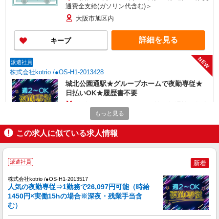
通費全支給(ガソリン代含む)＞
大阪市旭区内
詳細を見る
キープ
NEW
派遣社員
株式会社kotrio /●OS-H1-2013428
城北公園通駅★グループホームで夜勤専従★
日払いOK★履歴書不要
時給1550円〜2187円 ＜日払い有/週払い有/交
通費全支給(ガソリン代含む)＞
もっと見る
大阪市旭区内
この求人に似ている求人情報
詳細を見る
キープ
派遣社員
新着
NEW
派遣社員
株式会社kotrio /●OS-H1-2013517
株式会社kotrio /●OS-H1-2015024
人気の夜勤専従⇒1勤務で26,097円可能（時給
城北公園通駅★未経験OKの人間関係に悩ま
1450円×実働15hの場合※深夜・残業手当含
ない職場★サ高住STAFF
む）
時給1550円〜2187円 ＜日払い有/週払い有/交