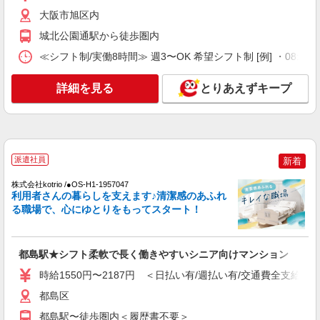
大阪市旭区内
都島区
城北公園通駅から徒歩圏内
詳細を見る
キープ
≪シフト制/実働8時間≫ 週3〜OK 希望シフト制 [例] ・08:00 〜 17
NEW
派遣社員
詳細を見る
とりあえずキープ
株式会社kotrio /●OS-H1-1954420
城北公園通駅｜リハビリ補助などのデイサー
ビスSTAFF♪未経験OK
時給1550円〜2187円 ＜日払い有/週払い有/交
通費全支給(ガソリン代含む)＞
派遣社員
新着
大阪市旭区内
株式会社kotrio /●OS-H1-1957047
利用者さんの暮らしを支えます♪清潔感のあふれ
詳細を見る
キープ
る職場で、心にゆとりをもってスタート！
NEW
派遣社員
株式会社kotrio /●OS-H1-2114938
都島駅★シフト柔軟で長く働きやすいシニア向けマンション
都島駅⇒キレイな病院で介護補助/事務作業な
時給1550円〜2187円 ＜日払い有/週払い有/交通費全支給(ガ
ど
都島区
時給1550円〜2187円 ＜日払い有/週払い有/交
通費全支給(ガソリン代含む)＞
都島駅〜徒歩圏内＜履歴書不要＞