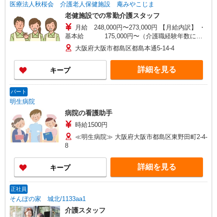
医療法人秋桜会 介護老人保健施設 庵みやこじま
老健施設での常勤介護スタッフ
月給 248,000円〜273,000円 【月給内訳】 ・
基本給 175,000円〜（介護職経験年数に応
じた加給あり） ・資格手当 10,000円（実務
大阪府大阪市都島区都島本通5-14-4
者・初任者研修修了者は5,000円） ・調整手
当 10,000円 ・処遇改善手当 42,000円（実
詳細を見る
キープ
務者・初任者研修修了者は22,000円） ・処遇改善
支援補助金 16,000円 ・夜勤手当 5,000円/
回 月4回20,000円含む（超過分は別途支給） 理
パート
論年収 例：介護福祉士 介護職経験３年 一律
明生病院
夜勤４回/月（超過分は別途支給） 4,000,000円
病院の看護助手
（月給×12ヶ月＋賞与：基本給×4ヶ月）
時給1500円
≪明生病院≫ 大阪府大阪市都島区東野田町2-4-
8
詳細を見る
キープ
正社員
そんぽの家 城北/1133aa1
介護スタッフ