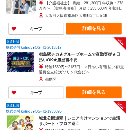
【介護福祉士】 月給：281,300円 年収例：378
万円〜 【実務者研修】 月給：255,500円 年収例：
345万円〜 【初任者研修・無資格】 月給：
大阪府大阪市都島区大東町3丁目5-19
249,700円 年収例：338万円〜 ※職務手当、働き
がい向上手当、日祝手当（月平均2回分）、夜勤手
詳細を見る
キープ
当（月平均5回分）等、毎月平均的に支払われる手
当を含みます。 ※介護福祉士のみ、特別職務手当
も含む ◎残業時は別途時間外手当支給（超過1
NEW
派遣社員
分〜） ◎賞与 基本給2.08ヶ月分/年支給
株式会社kotrio /●OS-H1-2013517
都島駅チカ★グループホームで夜勤専従★日
払いOK★履歴書不要
時給1550円〜2187円 ＜日払い有/週払い有/交
通費全支給(ガソリン代含む)＞
都島区
詳細を見る
キープ
NEW
派遣社員
株式会社kotrio /●OS-H1-1953895
城北公園通駅｜シニア向けマンションで生活
サポート・フロア巡回