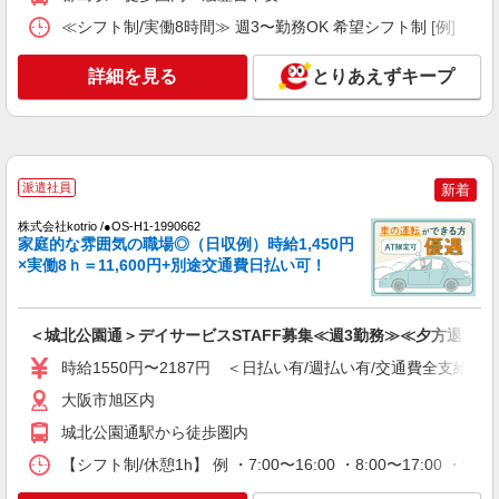
都島区
≪シフト制/実働8時間≫ 週3〜勤務OK 希望シフト制 [例] ・8:00〜
詳細を見る
キープ
詳細を見る
とりあえずキープ
NEW
派遣社員
株式会社kotrio /●OS-H1-2087263
都島駅▼シニアマンション▼フロアの巡回や
安否確認など
派遣社員
新着
時給1550円〜2187円 ＜日払い有/週払い有/交
株式会社kotrio /●OS-H1-1990662
通費全支給(ガソリン代含む)＞
家庭的な雰囲気の職場◎（日収例）時給1,450円
都島区
×実働8ｈ＝11,600円+別途交通費日払い可！
詳細を見る
キープ
＜城北公園通＞デイサービスSTAFF募集≪週3勤務≫≪夕方退社≫
NEW
派遣社員
時給1550円〜2187円 ＜日払い有/週払い有/交通費全支給(ガ
株式会社kotrio /●OS-H1-2103494
大阪市旭区内
城北公園通駅すぐ★見守り・お掃除などのシ
ニア向けマンションSTAFF
城北公園通駅から徒歩圏内
時給1550円〜2187円 ＜日払い有/週払い有/交
【シフト制/休憩1h】 例 ・7:00〜16:00 ・8:00〜17:00 ・9:
通費全支給(ガソリン代含む)＞