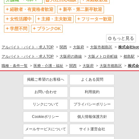
社会保険あり
産休・育休取得実績あり
経験者・有資格者歓迎
新卒・第二新卒歓迎
退職金・財形貯蓄制度あり
各種手当（家族・役職・インセン
女性活躍中
主婦・主夫歓迎
フリーター歓迎
ティブなど）あり
学歴不問
ブランクOK
制服貸与
研修制度あり
もっと見る
資格取得支援制度あり
アルバイト・バイト・求人TOP
関西
大阪府
大阪市都島区
株式会社kotr
同じ職種から求人を探す
アルバイト・バイト・求人TOP
大阪府の路線
大阪メトロ谷町線
都島駅
医療・介護・福祉
職種・条件一覧
医療・介護・福祉
関西
大阪府
大阪市都島区
株式会社
介護職・ヘルパー
掲載ご希望のお客様へ
よくある質問
同じ特徴から求人を探す
未経験歓迎
ミドル（40代～）活躍中
お問い合わせ
利用規約
ボーナス・賞与あり
車通勤OK
リンクについて
プライバシーポリシー
交通費支給
社会保険あり
Cookieポリシー
個人情報保護方針
産休・育休取得実績あり
メールサービスについて
サイト運営会社