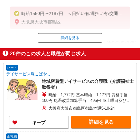
時給1550円〜2187円 ＜日払い有/週払い有/交通費
全支給(ガソリン代含む)＞
大阪府大阪市都島区
詳細を見る
ID：AE0610052394
20
件のこの求人と職種が同じ求人
掲載期間終了
パート
デイサービス庵こばやし
地域密着型デイサービスの介護職（介護福祉士
取得者）
時給 1,772円 基本時給 1,177円 資格手当
100円 処遇改善加算手当 495円 ※土曜日及び祝
日の出勤が不可の方：処遇改善加算手当395円
大阪府大阪市都島区都島本通5-10-24
詳細を見る
キープ
正社員