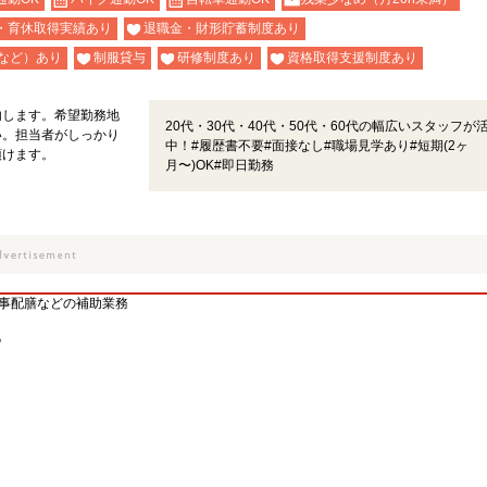
・育休取得実績あり
退職金・財形貯蓄制度あり
など）あり
制服貸与
研修制度あり
資格取得支援制度あり
内します。希望勤務地
20代・30代・40代・50代・60代の幅広いスタッフが
い。担当者がしっかり
中！#履歴書不要#面接なし#職場見学あり#短期(2ヶ
頂けます。
月〜)OK#即日勤務
食事配膳などの補助業務
♪