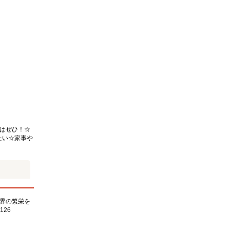
はぜひ！☆
たい☆家事や
界の繁栄を
126