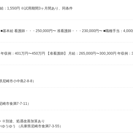
給：1,550円 ※試用期間3ヶ月間あり、同条件
尼崎市小中島2-8-8）
崎市食満7-7-11）
円〜 ※別途、処遇改善加算あり
うゆう （兵庫県尼崎市食満7-3-55）