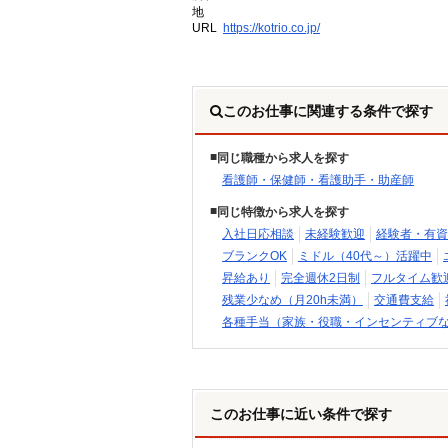
地
URL
https://kotrio.co.jp/
このお仕事に関連する条件で探す
同じ職種から求人を探す
看護師・保健師・看護助手・助産師
同じ特徴から求人を探す
入社日応相談
未経験歓迎
経験者・有資
ブランクOK
ミドル（40代～）活躍中
昇給あり
完全週休2日制
フルタイム歓
残業少なめ（月20h未満）
交通費支給
各種手当（家族・役職・インセンティブ
このお仕事に近い条件で探す