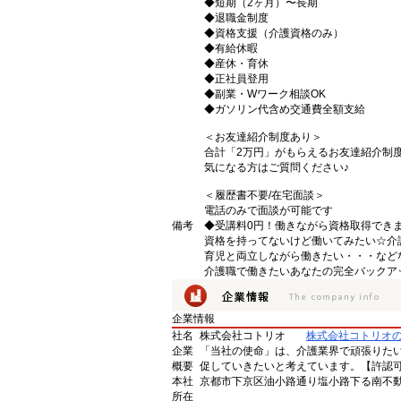
◆短期（2ヶ月）〜長期
◆退職金制度
◆資格支援（介護資格のみ）
◆有給休暇
◆産休・育休
◆正社員登用
◆副業・Wワーク相談OK
◆ガソリン代含め交通費全額支給
＜お友達紹介制度あり＞
合計「2万円」がもらえるお友達紹介制
気になる方はご質問ください♪
＜履歴書不要/在宅面談＞
電話のみで面談が可能です
備考
◆受講料0円！働きながら資格取得でき
資格を持ってないけど働いてみたい☆介
育児と両立しながら働きたい・・・など
介護職で働きたいあなたの完全バックア
企業情報
社名
株式会社コトリオ
株式会社コトリオ
企業
「当社の使命」は、介護業界で頑張りた
概要
促していきたいと考えています。【許認可番号】
本社
京都市下京区油小路通り塩小路下る南不動
所在