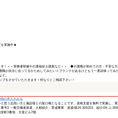
度を実施中★
ます！＜＜実務者研修や介護福祉士講座など＞＞ ◆介護職が初めての方・不安な方
護職が自分に合ってるかためしてみたい☆ブランクがあるけどもう一度頑張ってみ
など。
ップをさせていただきます！何なりとご相談下さい！
の他の求人をみる
いと思う志高い方と施設様との架け橋となることです。資格支援を無料で実施し、業
一般労働者派遣、人材紹介・育成事業 派遣/派26-300203、紹介/26-ユ-300
堂町3番地 大道ビル7階