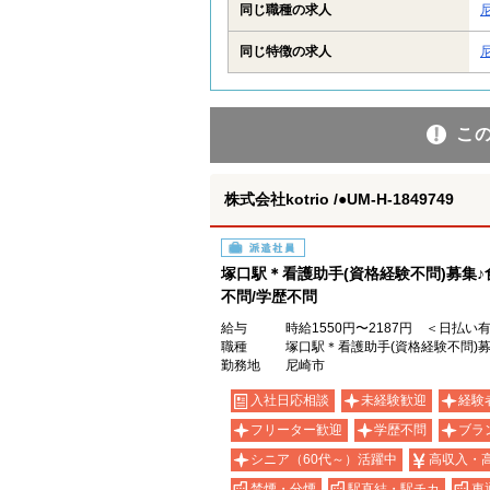
同じ職種の求人
同じ特徴の求人
こ
株式会社kotrio /●UM-H-1849749
派遣社員
塚口駅＊看護助手(資格経験不問)募集
不問/学歴不問
給与
時給1550円〜2187円 ＜日払い
職種
塚口駅＊看護助手(資格経験不問)
勤務地
尼崎市
入社日応相談
未経験歓迎
経験
フリーター歓迎
学歴不問
ブラ
シニア（60代～）活躍中
高収入・
禁煙・分煙
駅直結・駅チカ
車