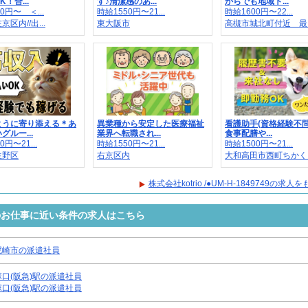
！合...
す♪清潔感のあ...
からでも地域ト...
0円〜 ＜...
時給1550円〜21...
時給1600円〜22...
区内//出...
東大阪市
高槻市城北町付近 最..
ように寄り添える＊あ
異業種から安定した医療福祉
看護助手(資格経験不問
グルー...
業界へ転職され...
食事配膳や...
0円〜21...
時給1550円〜21...
時給1500円〜21...
生野区
右京区内
大和高田市西町ちかく..
株式会社kotrio /●UM-H-1849749の求
9749のお仕事に近い条件の求人はこちら
尼崎市の派遣社員
塚口(阪急)駅の派遣社員
塚口(阪急)駅の派遣社員