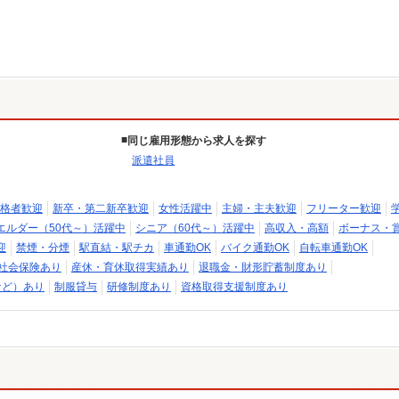
同じ雇用形態から求人を探す
派遣社員
格者歓迎
新卒・第二新卒歓迎
女性活躍中
主婦・主夫歓迎
フリーター歓迎
エルダー（50代～）活躍中
シニア（60代～）活躍中
高収入・高額
ボーナス・
迎
禁煙・分煙
駅直結・駅チカ
車通勤OK
バイク通勤OK
自転車通勤OK
社会保険あり
産休・育休取得実績あり
退職金・財形貯蓄制度あり
など）あり
制服貸与
研修制度あり
資格取得支援制度あり