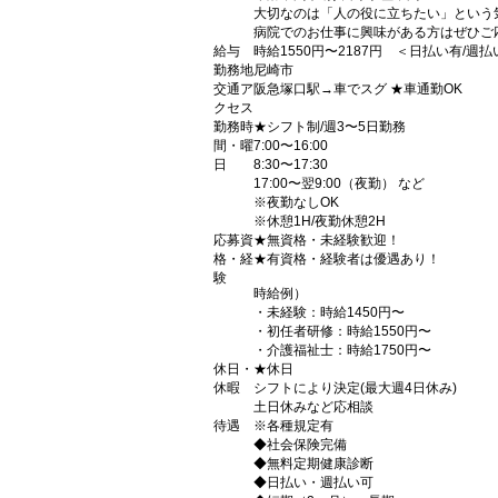
大切なのは「人の役に立ちたい」という
病院でのお仕事に興味がある方はぜひご応
給与
時給1550円〜2187円 ＜日払い有/週
勤務地
尼崎市
交通ア
阪急塚口駅→車でスグ ★車通勤OK
クセス
勤務時
★シフト制/週3〜5日勤務
間・曜
7:00〜16:00
日
8:30〜17:30
17:00〜翌9:00（夜勤） など
※夜勤なしOK
※休憩1H/夜勤休憩2H
応募資
★無資格・未経験歓迎！
格・経
★有資格・経験者は優遇あり！
験
時給例）
・未経験：時給1450円〜
・初任者研修：時給1550円〜
・介護福祉士：時給1750円〜
休日・
★休日
休暇
シフトにより決定(最大週4日休み)
土日休みなど応相談
待遇
※各種規定有
◆社会保険完備
◆無料定期健康診断
◆日払い・週払い可