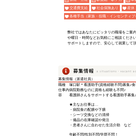
交通費支給
社会保険あり
産休
各種手当（家族・役職・インセンティブ
弊社ではあなたにピッタリの職場をご案
や曜日・時間などお気軽にご相談くださ
サポートしますので、安心して就業して
募集情報（派遣社員）
職種
塚口駅＊看護助手(資格経験不問)募集♪
仕事内
病院勤務なのに資格も経験も不問♪
容
看護師さんをサポートする看護助手募集
★主なお仕事は…
・病院食の配膳や下膳
・シーツ交換などの清掃
・備品の在庫確認や発注
・患者さんに合わせた生活介助 など
年齢不問/性別不問/学歴不問！