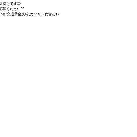
気持ちです◎
募ください^^
払い有/交通費全支給(ガソリン代含む)＞