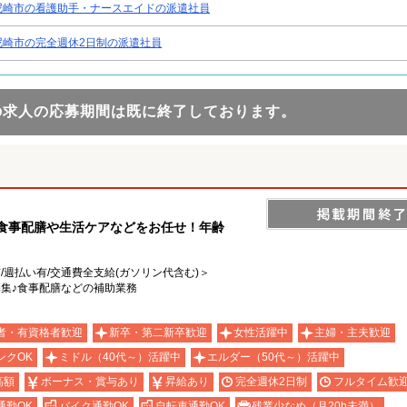
尼崎市の看護助手・ナースエイドの派遣社員
尼崎市の完全週休2日制の派遣社員
の求人の応募期間は既に終了しております。
♪食事配膳や生活ケアなどをお任せ！年齢
有/週払い有/交通費全支給(ガソリン代含む)＞
募集♪食事配膳などの補助業務
者・有資格者歓迎
新卒・第二新卒歓迎
女性活躍中
主婦・主夫歓迎
ンクOK
ミドル（40代～）活躍中
エルダー（50代～）活躍中
高額
ボーナス・賞与あり
昇給あり
完全週休2日制
フルタイム歓
通勤OK
バイク通勤OK
自転車通勤OK
残業少なめ（月20h未満）