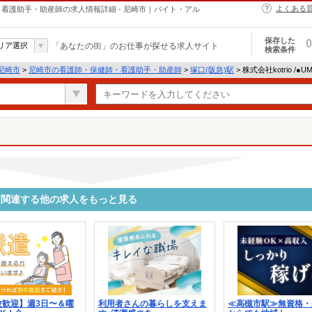
よくある
・保健師・看護助手・助産師の求人情報詳細 - 尼崎市｜バイト・アル
保存した
0
リア選択
「あなたの街」のお仕事が探せる求人サイト
検索条件
尼崎市
>
尼崎市の看護師・保健師・看護助手・助産師
>
塚口(阪急)駅
> 株式会社kotrio /●
9749に関連する他の求人をもっと見る
験歓迎】週3日〜＆曜
利用者さんの暮らしを支えま
≪高槻市駅≫無資格・