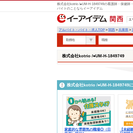
株式会社kotrio /●UM-H-1849749の看護師
バイトのことならイーアイデム
エ
関西
アルバイト・バイト・求人TOP
>
関西
>
兵庫県
>
勤務地
職種
株式会社kotrio /●UM-H-1849749
株式会社kotrio /●UM-H-184
家庭的な雰囲気の職場◎（日
【未経