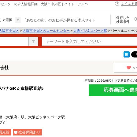
よくある
センターの求人情報詳細 - 大阪市中央区｜バイト・アルバ
保存した
0
リア選択
「あなたの街」のお仕事が探せる求人サイト
検索条件
大阪市中央区
>
大阪市中央区のコールセンター
>
大阪ビジネスパーク駅
> パーソルエクセ
式会社
キ
更新日：2026/08/04 ※更新日時点
手パナGR☆京橋駅直結♪
応募画面へ進
橋（大阪府）駅、大阪ビジネスパーク駅
プ☆
費支給
社会保険あり