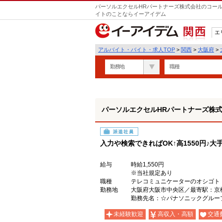
パーソルエクセルHRパートナーズ株式会社のコール
イトのことならイーアイデム
エ
関西
アルバイト・バイト・求人TOP
>
関西
>
大阪府
>
勤務地
職種
パーソルエクセルHRパートナーズ株
派遣社員
入力や検索できればOK↑高1550円♪大
給与
時給1,550円
※当社規定あり
職種
テレコミュニケーターのオシゴト
勤務地
大阪府大阪市中央区／最寄駅：京
勤務先名：☆パナソニックグルー
未経験歓迎
高収入・高額
交通