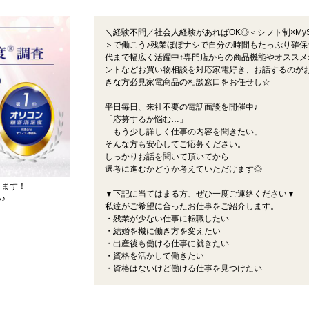
＼経験不問／社会人経験があればOK◎＜シフト制×MySt
＞で働こう♪残業ほぼナシで自分の時間もたっぷり確保
代まで幅広く活躍中↑専門店からの商品機能やオススメ
ントなどお買い物相談を対応家電好き、お話するのが
きな方必見家電商品の相談窓口をお任せし☆
平日毎日、来社不要の電話面談を開催中♪
「応募するか悩む…」
「もう少し詳しく仕事の内容を聞きたい」
そんな方も安心してご応募ください。
しっかりお話を聞いて頂いてから
選考に進むかどうか考えていただけます◎
ります！
▼下記に当てはまる方、ぜひ一度ご連絡ください▼
♪
私達がご希望に合ったお仕事をご紹介します。
・残業が少ない仕事に転職したい
・結婚を機に働き方を変えたい
・出産後も働ける仕事に就きたい
・資格を活かして働きたい
・資格はないけど働ける仕事を見つけたい