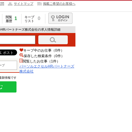
質問
サイトマップ
掲載ご希望のお客様へ
閲覧
キープ
1
0
履歴
リスト
ログイン
ルHRパートナーズ株式会社の求人情報詳細
キープ中のお仕事（0件）
保存した検索条件（
0
件）
閲覧したお仕事（1件）
ープ
パーソルエクセルHRパートナーズ
株式会社
の最新情報です
む