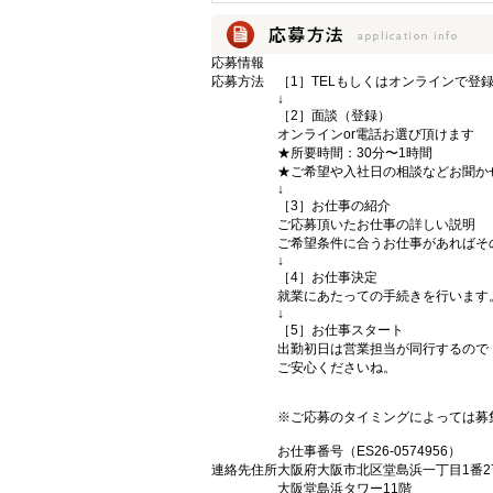
応募情報
応募方法
［1］TELもしくはオンラインで登
↓
［2］面談（登録）
オンラインor電話お選び頂けます
★所要時間：30分〜1時間
★ご希望や入社日の相談などお聞か
↓
［3］お仕事の紹介
ご応募頂いたお仕事の詳しい説明
ご希望条件に合うお仕事があればそ
↓
［4］お仕事決定
就業にあたっての手続きを行います
↓
［5］お仕事スタート
出勤初日は営業担当が同行するので
ご安心くださいね。
※ご応募のタイミングによっては募
お仕事番号（ES26-0574956）
連絡先住所
大阪府大阪市北区堂島浜一丁目1番2
大阪堂島浜タワー11階