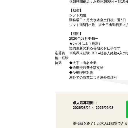
休憩時間補足：お昼休憩60分＋他10
【勤務】
シフト勤務
勤務曜日：月火水木金土日祝／週5日
シフト週5日出勤 ※土日出勤目安：
【期間】
2026年08月中旬〜
★6ヶ月以上（長期）
契約更新のある長期のお仕事です
応募資
※業界未経験OK！●社会人経験●入
格・経験
待遇
◆大手・有名企業
◆通勤交通費全額支給
◆受動喫煙対策
屋外での就業につき屋外喫煙可
求人応募期間 ：
2026/08/04 ～ 2026/09/03
※掲載を終了した求人は閲覧できま