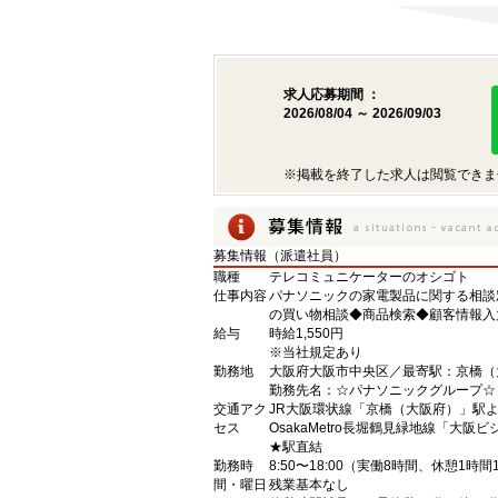
求人応募期間 ：
2026/08/04 ～ 2026/09/03
※掲載を終了した求人は閲覧できま
募集情報（派遣社員）
職種
テレコミュニケーターのオシゴト
仕事内容
パナソニックの家電製品に関する相談
の買い物相談◆商品検索◆顧客情報入
給与
時給1,550円
※当社規定あり
勤務地
大阪府大阪市中央区／最寄駅：京橋（
勤務先名：☆パナソニックグループ☆
交通アク
JR大阪環状線「京橋（大阪府）」駅よ
セス
OsakaMetro長堀鶴見緑地線「大
★駅直結
勤務時
8:50〜18:00（実働8時間、休憩1時間
間・曜日
残業基本なし