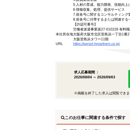
5.人材の育成、能力開発、技能向
6.情報収集、処理、提供サービス
7.前各号に関するコンサルティン
8.前各号に付帯するまたは関連する
【許認可番号】
労働者派遣事業派27-010226 有料職
本社所在地
大阪府大阪市北区堂島浜一丁目1番2
大阪堂島浜タワー11階
URL
https://persol-hrpartners.co.jp/
求人応募期間 ：
2026/08/04 ～ 2026/09/03
※掲載を終了した求人は閲覧できま
このお仕事に関連する条件で探す