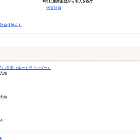
同じ雇用形態から求人を探す
派遣社員
社会保険あり
業）/営業（ルートラウンダー）
費支給
費支給
給
力