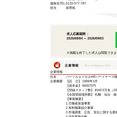
連絡先TEL
0120-577-787
担当
採用係
求人応募期間 ：
2026/08/04 ～ 2026/09/03
※掲載を終了した求人は閲覧できま
企業情報
社名
パーソルエクセルHRパートナーズ
企業概要
【設 立】 1989年3月
【資本金】 9000万円
【登録スタッフ数】 約40.0万名（2
【全国登録場所数】 札幌・仙台・
【事業概要】
1.労働者派遣事業
2.有料職業紹介事業
3.市場調査、広告、宣伝に関する
4.請負業務全般