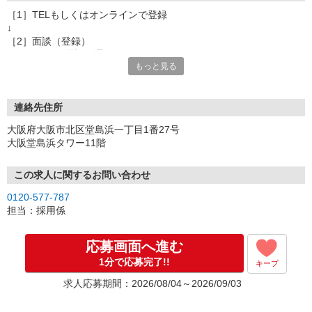
［1］TELもしくはオンラインで登録
↓
［2］面談（登録）
オンラインor電話お選び頂けます
もっと見る
★所要時間：30分〜1時間
★ご希望や入社日の相談などお聞かせください
↓
［3］お仕事の紹介
連絡先住所
ご応募頂いたお仕事の詳しい説明
大阪府大阪市北区堂島浜一丁目1番27号
ご希望条件に合うお仕事があればその他のお仕事もご紹介
大阪堂島浜タワー11階
↓
［4］お仕事決定
就業にあたっての手続きを行います。
この求人に関するお問い合わせ
↓
0120-577-787
［5］お仕事スタート
担当：採用係
出勤初日は営業担当が同行するので
ご安心くださいね。
応募画面へ進む
1分で応募完了!!
キープ
※ご応募のタイミングによっては募集が終了している場合もござい
ます。予めご了承ください。
求人応募期間：2026/08/04～2026/09/03
お仕事番号（ES26-0580624）