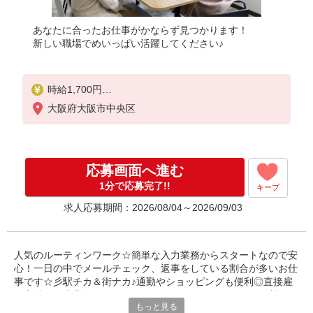
あなたに合ったお仕事がかならず見つかります！
新しい職場でめいっぱい活躍してください♪
時給1,700円
※当社規定あり
大阪府大阪市中央区
応募画面へ進む
1分で応募完了!!
キープ
求人応募期間：2026/08/04～2026/09/03
人気のルーティンワーク☆簡単な入力業務からスタートなので安
心！一日の中でメールチェック、返事をしている割合が多いお仕
事です☆彡駅チカ＆街ナカ♪通勤やショッピングも便利◎直接雇
用実績あり◎業界TOPクラスのパナソニック健保年間保険料がと
もっと見る
っても、オトクに♪