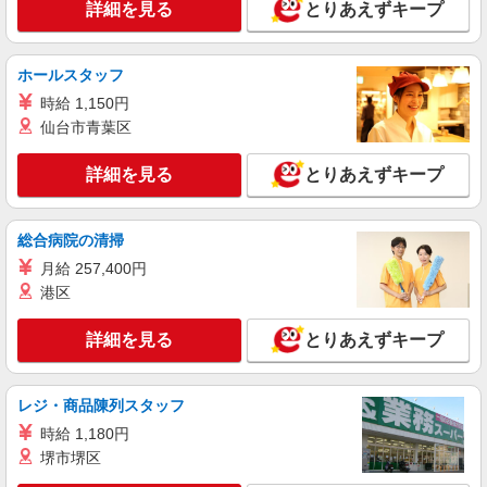
詳細を見る
とりあえずキープ
派遣社員
株式会社パソナ・大阪/OKW600117800701
ホールスタッフ
貿易/データ入力/一般事務
時給 1,150円
月給259200円 ★交通費規定に基づき交通費支
仙台市青葉区
給
大阪府大阪市中央区（北浜駅）
詳細を見る
とりあえずキープ
詳細を見る
キープ
総合病院の清掃
派遣社員
月給 257,400円
株式会社パソナ・大阪/OKW600116167801
港区
貿易/一般事務/OA事務
月給258200円 ★交通費規定に基づき交通費支
詳細を見る
とりあえずキープ
給
大阪府大阪市中央区（堺筋本町駅）
レジ・商品陳列スタッフ
詳細を見る
キープ
時給 1,180円
堺市堺区
派遣社員