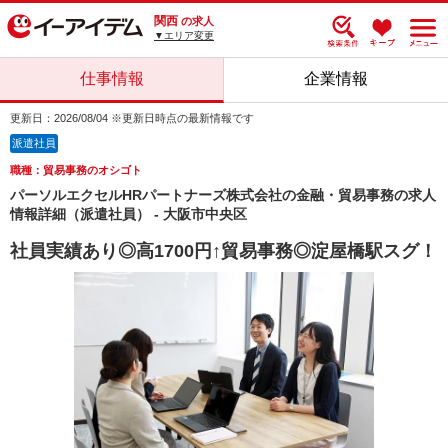
関西
の求人
▼エリア変更
仕事情報
企業情報
更新日：2026/08/04 ※更新日時点の最新情報です
派遣社員
職種：貿易事務のオシゴト
パーソルエクセルHRパートナーズ株式会社の金融・貿易事務の求人
情報詳細（派遣社員） - 大阪市中央区
社員実績あり◎高1700円↑貿易事務◎淀屋橋駅スグ！