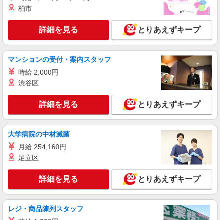
大阪府大阪市中央区（本町駅）
柏市
詳細を見る
キープ
詳細を見る
とりあえずキープ
派遣社員
株式会社パソナ・大阪/OKW600117608801
マンションの受付・案内スタッフ
貿易/データ入力/一般事務
時給 2,000円
月給275400円 ★交通費規定に基づき交通費支
渋谷区
給
大阪府大阪市中央区（北浜駅）
詳細を見る
とりあえずキープ
詳細を見る
キープ
大学病院の中材滅菌
派遣社員
月給 254,160円
株式会社パソナ・大阪/OKW600117192601
足立区
損保事務/生保事務/一般事務
月給270600円 ★交通費規定に基づき交通費支
詳細を見る
とりあえずキープ
給
大阪府大阪市中央区（心斎橋駅）
レジ・商品陳列スタッフ