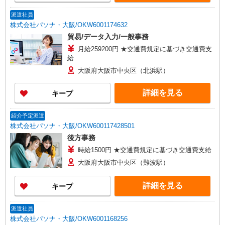
※賞与は支給対象期間を通じて勤務した場合の想
間を考慮し、希望職務等も踏まえながら配属先を
定額 ※入社時の年収は、選考を通じて決定 ※入社
決定いたします
派遣社員
後の昇給額は、昇格・職務成果等の状況に応じて
株式会社パソナ・大阪/OKW6001174632
変動 ※将来的なステップアップにより、記載金額
貿易/データ入力/一般事務
以上の昇給も可能
月給259200円 ★交通費規定に基づき交通費支
給
大阪府大阪市中央区（北浜駅）
詳細を見る
キープ
紹介予定派遣
株式会社パソナ・大阪/OKW600117428501
後方事務
時給1500円 ★交通費規定に基づき交通費支給
大阪府大阪市中央区（難波駅）
詳細を見る
キープ
派遣社員
株式会社パソナ・大阪/OKW6001168256