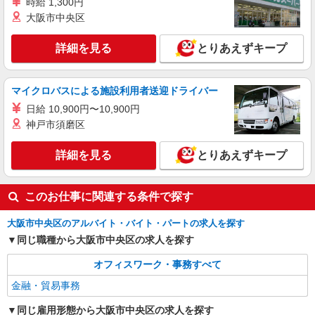
詳細を見る
時給 1,300円
キープ
大阪市中央区
紹介予定派遣
株式会社パソナ・大阪/OKW6001152366
詳細を見る
とりあえずキープ
貿易/データ入力/一般事務
時給1550円 ★交通費規定に基づき交通費支給
マイクロバスによる施設利用者送迎ドライバー
大阪府大阪市中央区（本町駅）
日給 10,900円〜10,900円
神戸市須磨区
詳細を見る
キープ
詳細を見る
とりあえずキープ
このお仕事に関連する条件で探す
大阪市中央区のアルバイト・バイト・パートの求人を探す
同じ職種から大阪市中央区の求人を探す
オフィスワーク・事務すべて
金融・貿易事務
同じ雇用形態から大阪市中央区の求人を探す