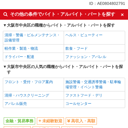
同じ特徴から北浜(大阪)駅の求人を探す
ID：AE0804802791
未経験歓迎
高収入・高額
その他の条件でバイト・アルバイト・パートを探す
土日祝休み
交通費支給
大阪市中央区の職種からバイト・アルバイト・パートを探す
社会保険あり
清掃・警備・ビルメンテナンス・
ヘルス・ビューティー
同じ職種から求人を探す
設備管理
オフィスワーク・事務
軽作業・製造・物流
飲食・フード
ドライバー・配達
ファッション・アパレル
同じ特徴から求人を探す
大阪市中央区の人気の職種からバイト・アルバイト・パートを探
未経験歓迎
土日祝休み
す
交通費支給
社会保険あり
フロント・受付・フロア案内
施設警備・交通誘導警備・駐車輪
場管理・イベント警備
清掃・ハウスクリーニング
ファストフード・デリ
アパレル販売
コールセンター
金融・貿易事務
未経験歓迎
高収入・高額