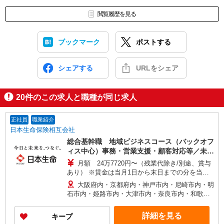
閲覧履歴を見る
ブックマーク
ポストする
シェアする
URLをシェア
20
件のこの求人と職種が同じ求人
正社員
職業紹介
日本生命保険相互会社
総合基幹職 地域ビジネスコース（バックオフ
ィス中心）事務・営業支援・顧客対応等／未経
験可！
月額 24万7720円〜（残業代除き/別途、賞与
あり） ※賃金は当月1日から末日までの分を当月
20日支払（時間外勤務手当等については当月1日か
大阪府内・京都府内・神戸市内・尼崎市内・明
ら末日までの分を翌月20日に支払） 想定年収
石市内・姫路市内・大津市内・奈良市内・和歌山
430万〜460万 ※時間外勤務手当(法定内20時間・
市内の本部または支社・ライフプラザ ※採用時の
法定外0時間*想定)を含むモデル年収 *毎営業日
居住地から通勤可能な事業所に配属（配置転換あ
詳細を見る
キープ
9:00〜18:00勤務する場合の残業時間のイメージ
り） ※初期配置については、居住地からの通勤時