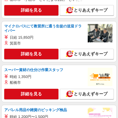
月給251100円 ★交通費規定に基づき交通費支
給
詳細を見る
とりあえずキープ
大阪府大阪市中央区（堺筋本町駅）
詳細を見る
キープ
マイクロバスにて教習所に通う生徒の送迎ドラ
イバー
派遣社員
日給 15,850円
株式会社パソナ・大阪/OKW600117463201
箕面市
貿易/データ入力/一般事務
詳細を見る
とりあえずキープ
月給259200円 ★交通費規定に基づき交通費支
給
大阪府大阪市中央区（北浜駅）
スーパー資材の仕分け作業スタッフ
時給 1,350円
詳細を見る
キープ
船橋市
派遣社員
詳細を見る
とりあえずキープ
株式会社パソナ・大阪/OKW6001171938
損保事務/一般事務/データ入力
時給1590円 月収例：239000円 ★交通費規定に
アパレル用品や雑貨のピッキング検品
基づき交通費支給
時給 1,200円〜1,500円