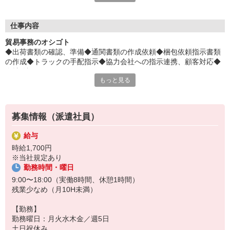
平日毎日、来社不要の電話面談を開催中♪
「応募するか悩む…」
仕事内容
「もう少し詳しく仕事の内容を聞きたい」
貿易事務のオシゴト
そんな方も安心してご応募ください。
◆出荷書類の確認、準備◆通関書類の作成依頼◆梱包依頼指示書類
しっかりお話を聞いて頂いてから
の作成◆トラックの手配指示◆協力会社への指示連携、顧客対応◆
選考に進むかどうか考えていただけます◎
進捗確認 など
もっと見る
▼下記に当てはまる方、ぜひ一度ご連絡ください▼
私達がご希望に合ったお仕事をご紹介します。
・残業が少ない仕事に転職したい
・結婚を機に働き方を変えたい
募集情報（派遣社員）
・出産後も働ける仕事に就きたい
・資格を活かして働きたい
給与
・資格はないけど働ける仕事を見つけたい
時給1,700円
※当社規定あり
勤務時間・曜日
9:00〜18:00（実働8時間、休憩1時間）
残業少なめ（月10H未満）
【勤務】
勤務曜日：月火水木金／週5日
土日祝休み