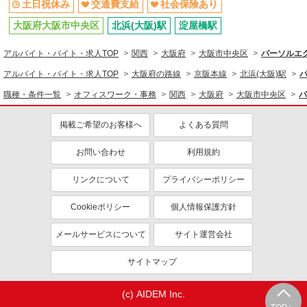
土日祝休み
交通費支給
社会保険あり
大阪府大阪市中央区
北浜(大阪)駅
淀屋橋駅
アルバイト・バイト・求人TOP
関西
大阪府
大阪市中央区
パーソルエ
アルバイト・バイト・求人TOP
大阪府の路線
京阪本線
北浜(大阪)駅
職種・条件一覧
オフィスワーク・事務
関西
大阪府
大阪市中央区
パ
掲載ご希望のお客様へ
よくある質問
お問い合わせ
利用規約
リンクについて
プライバシーポリシー
Cookieポリシー
個人情報保護方針
メールサービスについて
サイト運営会社
サイトマップ
(c) AIDEM Inc.