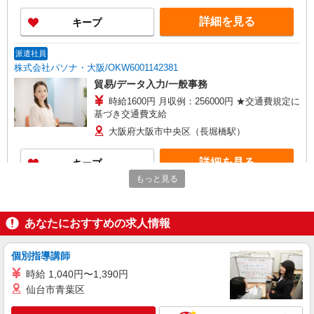
詳細を見る
キープ
派遣社員
株式会社パソナ・大阪/OKW6001142381
貿易/データ入力/一般事務
時給1600円 月収例：256000円 ★交通費規定に
基づき交通費支給
大阪府大阪市中央区（長堀橋駅）
詳細を見る
キープ
もっと見る
派遣社員
株式会社パソナ・大阪/OKW6001168264
あなたにおすすめの求人情報
貿易/データ入力/一般事務
月給235500円 ★交通費規定に基づき交通費支
給
個別指導講師
大阪府大阪市中央区（本町駅）
時給 1,040円〜1,390円
仙台市青葉区
詳細を見る
キープ