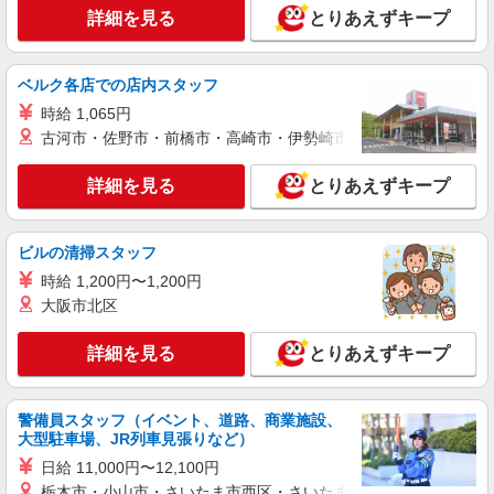
株式会社パソナ・大阪/OKW6001176088
詳細を見る
とりあえずキープ
貿易/データ入力/一般事務
月給275400円 ★交通費規定に基づき交通費支
給
ベルク各店での店内スタッフ
大阪府大阪市中央区（北浜駅）
時給 1,065円
古河市・佐野市・前橋市・高崎市・伊勢崎市・太田市・館林市・
詳細を見る
キープ
詳細を見る
とりあえずキープ
派遣社員
株式会社パソナ・大阪/OKW6001127727
ビルの清掃スタッフ
貿易/一般事務/データ入力
月給259200円 ★交通費規定に基づき交通費支
時給 1,200円〜1,200円
給
大阪市北区
大阪府大阪市中央区（谷町四丁目駅）
詳細を見る
とりあえずキープ
詳細を見る
キープ
警備員スタッフ（イベント、道路、商業施設、
派遣社員
大型駐車場、JR列車見張りなど）
株式会社パソナ・大阪/OKW600117856801
日給 11,000円〜12,100円
貿易/一般事務
栃木市・小山市・さいたま市西区・さいたま市岩槻区・久喜市・