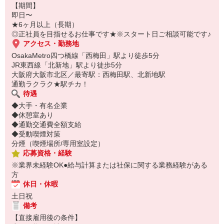
【期間】
即日〜
★6ヶ月以上（長期）
◎正社員を目指せるお仕事です★※スタート日ご相談可能です♪
アクセス・勤務地
OsakaMetro四つ橋線「西梅田」駅より徒歩5分
JR東西線「北新地」駅より徒歩5分
大阪府大阪市北区／最寄駅：西梅田駅、北新地駅
通勤ラクラク★駅チカ！
待遇
◆大手・有名企業
◆休憩室あり
◆通勤交通費全額支給
◆受動喫煙対策
分煙（喫煙場所/専用室設定）
応募資格・経験
※業界未経験OK●給与計算または社保に関する業務経験がある
方
休日・休暇
土日祝
備考
【直接雇用後の条件】