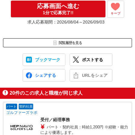
応募画面へ進む
1分で応募完了!!
キープ
※ご応募のタイミングによっては募集が終了している場合もござい
ます。予めご了承ください。
求人応募期間：2026/08/04～2026/09/03
お仕事番号（ES26-0502258）
閲覧履歴を見る
ブックマーク
ポストする
シェアする
URLをシェア
20
件のこの求人と職種が同じ求人
パート
契約社員
ゴルファーズラボ
受付／経理事務
パート・契約社員：時給1,200円 ※経験・能力
により優遇します。