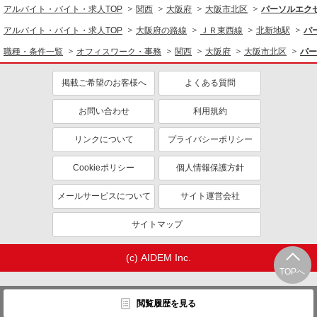
アルバイト・バイト・求人TOP
関西
大阪府
大阪市北区
パーソルエク
アルバイト・バイト・求人TOP
大阪府の路線
ＪＲ東西線
北新地駅
パ
職種・条件一覧
オフィスワーク・事務
関西
大阪府
大阪市北区
パー
掲載ご希望のお客様へ
よくある質問
お問い合わせ
利用規約
リンクについて
プライバシーポリシー
Cookieポリシー
個人情報保護方針
メールサービスについて
サイト運営会社
サイトマップ
(c) AIDEM Inc.
TOPへ
閲覧履歴を見る