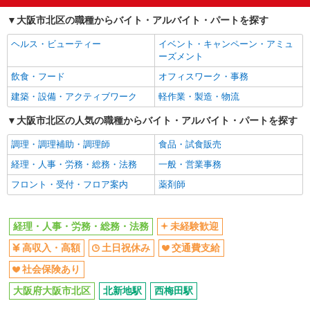
土日祝休み
交通費支給
大阪市北区の職種からバイト・アルバイト・パートを探す
社会保険あり
ヘルス・ビューティー
イベント・キャンペーン・アミュ
同じ職種から求人を探す
ーズメント
オフィスワーク・事務
飲食・フード
オフィスワーク・事務
経理・人事・労務・総務・法務
建築・設備・アクティブワーク
軽作業・製造・物流
同じ特徴から求人を探す
大阪市北区の人気の職種からバイト・アルバイト・パートを探す
未経験歓迎
調理・調理補助・調理師
土日祝休み
食品・試食販売
交通費支給
経理・人事・労務・総務・法務
社会保険あり
一般・営業事務
フロント・受付・フロア案内
薬剤師
経理・人事・労務・総務・法務
未経験歓迎
高収入・高額
土日祝休み
交通費支給
社会保険あり
大阪府大阪市北区
北新地駅
西梅田駅