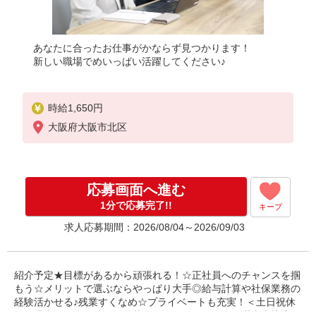
あなたに合ったお仕事がかならず見つかります！
新しい職場でめいっぱい活躍してください♪
時給1,650円
大阪府大阪市北区
応募画面へ進む
1分で応募完了!!
キープ
求人応募期間：2026/08/04～2026/09/03
紹介予定★目標があるから頑張れる！☆正社員へのチャンスを掴
もう☆メリットで選ぶならやっぱり大手◎給与計算や社保業務の
経験活かせる♪残業すくなめ☆プライベートも充実！＜土日祝休
み＞週末はじぶん時間☆繁華街エリアでアフターも満喫◎快適な