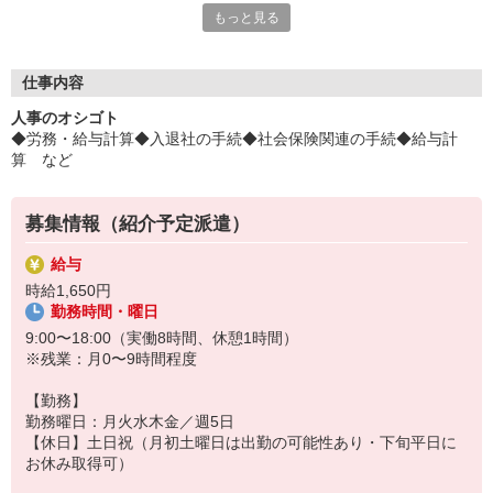
もっと見る
広々休憩室でリフレッシュ☆彡
平日毎日、来社不要の電話面談を開催中♪
「応募するか悩む…」
仕事内容
「もう少し詳しく仕事の内容を聞きたい」
人事のオシゴト
そんな方も安心してご応募ください。
◆労務・給与計算◆入退社の手続◆社会保険関連の手続◆給与計
しっかりお話を聞いて頂いてから
算 など
選考に進むかどうか考えていただけます◎
▼下記に当てはまる方、ぜひ一度ご連絡ください▼
募集情報（紹介予定派遣）
私達がご希望に合ったお仕事をご紹介します。
・残業が少ない仕事に転職したい
給与
・結婚を機に働き方を変えたい
時給1,650円
・出産後も働ける仕事に就きたい
勤務時間・曜日
・資格を活かして働きたい
・資格はないけど働ける仕事を見つけたい
9:00〜18:00（実働8時間、休憩1時間）
※残業：月0〜9時間程度
【勤務】
勤務曜日：月火水木金／週5日
【休日】土日祝（月初土曜日は出勤の可能性あり・下旬平日に
お休み取得可）