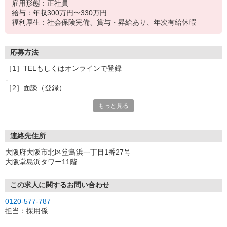
雇用形態：正社員
給与：年収300万円〜330万円
福利厚生：社会保険完備、賞与・昇給あり、年次有給休暇
応募方法
［1］TELもしくはオンラインで登録
↓
［2］面談（登録）
オンラインor電話お選び頂けます
もっと見る
★所要時間：30分〜1時間
★ご希望や入社日の相談などお聞かせください
↓
［3］お仕事の紹介
連絡先住所
ご応募頂いたお仕事の詳しい説明
大阪府大阪市北区堂島浜一丁目1番27号
ご希望条件に合うお仕事があればその他のお仕事もご紹介
大阪堂島浜タワー11階
↓
［4］お仕事決定
就業にあたっての手続きを行います。
この求人に関するお問い合わせ
↓
0120-577-787
［5］お仕事スタート
担当：採用係
出勤初日は営業担当が同行するので
ご安心くださいね。