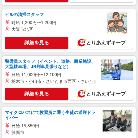
派遣社員
ビルの清掃スタッフ
株式会社パソナ・大阪(NO.600117645201)
時給 1,200円〜1,200円
採用アシスタント/一般事務
大阪市北区
月給259000円 ★交通費規定に基づき交通費支
給
詳細を見る
とりあえずキープ
大阪府大阪市北区（大阪駅）
詳細を見る
キープ
警備員スタッフ（イベント、道路、商業施設、
大型駐車場、JR列車見張りなど）
派遣社員
日給 11,000円〜12,100円
株式会社パソナ・大阪/OKW600117640601
栃木市・小山市・さいたま市西区・さいたま市岩槻区・久喜市・
人事労務/一般事務
詳細を見る
とりあえずキープ
月給256000円 ★交通費規定に基づき交通費支
給
大阪府大阪市北区（大阪梅田駅）
マイクロバスにて教習所に通う生徒の送迎ドラ
イバー
詳細を見る
キープ
日給 15,850円
箕面市
派遣社員