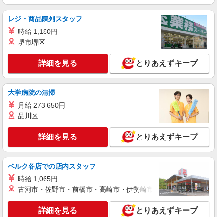
詳細を見る
キープ
レジ・商品陳列スタッフ
時給 1,180円
派遣社員
堺市堺区
株式会社パソナ・大阪/OKW600117728001
経理/一般事務
詳細を見る
とりあえずキープ
時給1620円 月収例：243000円 ★交通費規定に
基づき交通費支給
大阪府大阪市北区（大阪メトロ御堂筋線梅田
大学病院の清掃
駅）
月給 273,650円
品川区
詳細を見る
キープ
詳細を見る
とりあえずキープ
派遣社員
株式会社パソナ・大阪/OKW6001179084
採用アシスタント/一般事務
ベルク各店での店内スタッフ
時給1500円 月収例：225000円 ★交通費規定に
時給 1,065円
基づき交通費支給
古河市・佐野市・前橋市・高崎市・伊勢崎市・太田市・館林市・
大阪府大阪市北区（大阪梅田駅）
詳細を見る
とりあえずキープ
詳細を見る
キープ