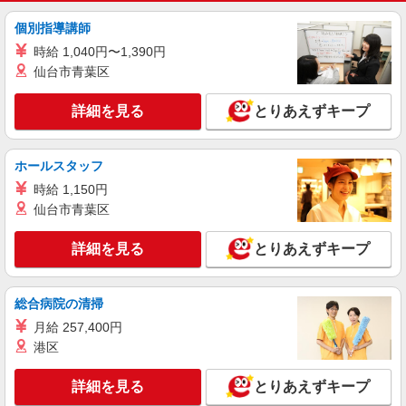
大阪府大阪市北区（大阪駅）
個別指導講師
詳細を見る
キープ
時給 1,040円〜1,390円
仙台市青葉区
派遣社員
株式会社パソナ・大阪(NO.6001178992)
詳細を見る
とりあえずキープ
人事労務/経理/一般事務
時給1700円 月収例：255000円 ★交通費規定に
基づき交通費支給
ホールスタッフ
大阪府大阪市北区（大阪メトロ四つ橋線西梅田
時給 1,150円
駅）
仙台市青葉区
詳細を見る
キープ
詳細を見る
とりあえずキープ
紹介予定派遣
総合病院の清掃
株式会社パソナ・大阪/OKW600116760301
経理/一般事務/データ入力
月給 257,400円
港区
時給1700円 ★交通費規定に基づき交通費支給
大阪府大阪市北区（大阪メトロ谷町線中崎町
詳細を見る
駅）
とりあえずキープ