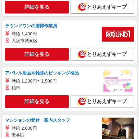
株式会社パソナ・大阪/OKW600117245101
詳細を見る
とりあえずキープ
採用アシスタント/一般事務
月給255900円 ★交通費規定に基づき交通費支
給
ラウンドワンの清掃作業員
大阪府大阪市北区（南森町駅）
時給 1,400円
大阪市城東区
詳細を見る
キープ
詳細を見る
とりあえずキープ
紹介予定派遣
株式会社パソナ・大阪/OKW6001161696
アパレル用品や雑貨のピッキング検品
人事労務/一般事務
時給 1,200円〜1,500円
時給1700円 ★交通費規定に基づき交通費支給
柏市
大阪府大阪市北区（京阪中之島線中之島駅）
詳細を見る
とりあえずキープ
詳細を見る
キープ
紹介予定派遣
マンションの受付・案内スタッフ
株式会社パソナ・大阪/OKW6001161423
時給 2,000円
人事労務
渋谷区
時給1620円 ★交通費規定に基づき交通費支給