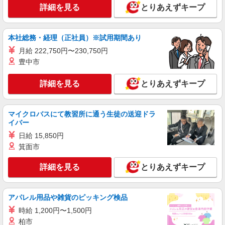
詳細を見る
とりあえずキープ
時給1580円 ★交通費規定に基づき交通費支給
大阪府大阪市中央区（淀屋橋駅）
本社総務・経理（正社員）※試用期間あり
詳細を見る
キープ
月給 222,750円〜230,750円
豊中市
派遣社員
株式会社パソナ・大阪/OKW600117330501
詳細を見る
とりあえずキープ
一般事務
月給259200円 ★交通費規定に基づき交通費支
給
マイクロバスにて教習所に通う生徒の送迎ドラ
イバー
大阪府大阪市中央区（京橋駅）
日給 15,850円
箕面市
詳細を見る
キープ
詳細を見る
とりあえずキープ
紹介予定派遣
株式会社パソナ・大阪/OKW600115807501
一般事務
アパレル用品や雑貨のピッキング検品
時給1500円 ★交通費規定に基づき交通費支給
時給 1,200円〜1,500円
大阪府大阪市中央区（本町駅）
柏市