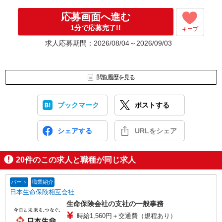
ご安心くださいね。
応募画面へ進む
1分で応募完了!!
キープ
※ご応募のタイミングによっては募集が終了している場合もござい
ます。予めご了承ください。
求人応募期間：2026/08/04～2026/09/03
お仕事番号（ES26-0614541）
閲覧履歴を見る
ブックマーク
ポストする
シェアする
URLをシェア
20
件のこの求人と職種が同じ求人
パート
職業紹介
日本生命保険相互会社
生命保険会社の支社の一般事務
時給1,560円＋交通費（規程あり）