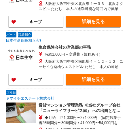
大阪府大阪市中央区北浜東４ー３３ 北浜ネク
スビル ただし、本人の通勤可能な範囲内で就業場
所の変更を行うことがあります
詳細を見る
キープ
パート
職業紹介
日本生命保険相互会社
生命保険会社の営業部の事務
時給1,660円＋交通費（規程あり）
大阪府大阪市中央区南船場４－１２－１２ ニ
ッセイ心斎橋ウエストビル ただし、本人の通勤可
能な範囲内で就業場所の変更を行うことがありま
す
詳細を見る
キープ
正社員
ヤマイチエステート株式会社
賃貸マンション管理業務 ※当社グループ会社
「ニューライフサービス㈱」 への出向となり
ます。
◆月給 241,000円〜274,000円 （固定残業手
当25時間分〜30時間分：41,000円〜54,000円を含
む） ＊基本給：200,000円〜220,000円 ＊そ