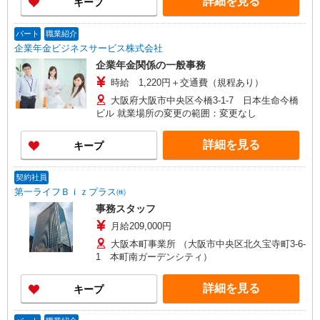
詳細を見る
キープ
パート
職業紹介
企業年金ビジネスサービス株式会社
企業年金関係の一般事務
時給 1,220円＋交通費（規程あり）
大阪府大阪市中央区今橋3-1-7 日本生命今橋
ビル 就業場所の変更の範囲：変更なし
詳細を見る
キープ
契約社員
第一ライフＢｉｚプラス㈱
事務スタッフ
月給209,000円
大阪本町事業所 （大阪市中央区北久宝寺町3-6-
1 本町南ガーデンシティ）
詳細を見る
キープ