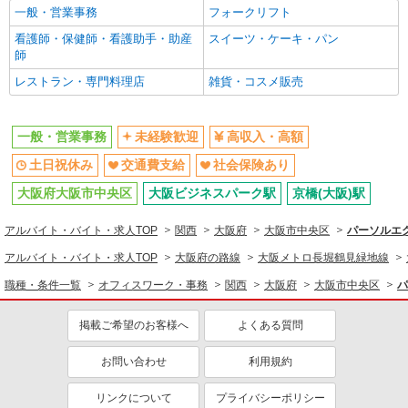
一般・営業事務
フォークリフト
交通費支給
社会保険あり
看護師・保健師・看護助手・助産
スイーツ・ケーキ・パン
師
レストラン・専門料理店
雑貨・コスメ販売
一般・営業事務
未経験歓迎
高収入・高額
土日祝休み
交通費支給
社会保険あり
大阪府大阪市中央区
大阪ビジネスパーク駅
京橋(大阪)駅
アルバイト・バイト・求人TOP
関西
大阪府
大阪市中央区
パーソルエ
アルバイト・バイト・求人TOP
大阪府の路線
大阪メトロ長堀鶴見緑地線
職種・条件一覧
オフィスワーク・事務
関西
大阪府
大阪市中央区
パ
掲載ご希望のお客様へ
よくある質問
お問い合わせ
利用規約
リンクについて
プライバシーポリシー