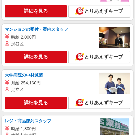
詳細を見る
キープ
詳細を見る
とりあえずキープ
派遣社員
マンションの受付・案内スタッフ
株式会社パソナ・大阪/OKW600117720901
英文事務/一般事務
時給 2,000円
渋谷区
時給1600円 ＊スキルにより、ご相談可能で
す。 月収例：256000円 ★交通費規定に基づき交
通費支給
詳細を見る
大阪府大阪市中央区（堺筋本町駅）
とりあえずキープ
詳細を見る
キープ
大学病院の中材滅菌
月給 254,160円
派遣社員
足立区
株式会社パソナ・大阪/OKW6001172089
営業事務/一般事務/生産・品質管理
詳細を見る
とりあえずキープ
月給235500円 ★交通費規定に基づき交通費支
給
大阪府大阪市中央区（谷町四丁目駅）
レジ・商品陳列スタッフ
時給 1,300円
詳細を見る
キープ