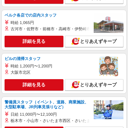
一般事務/人事労務/データ入力
月給251100円 ★交通費規定に基づき交通費支
給
ベルク各店での店内スタッフ
大阪府大阪市中央区（大阪メトロ四つ橋線肥後
時給 1,065円
橋駅）
古河市・佐野市・前橋市・高崎市・伊勢崎市・太田市・館林市・
詳細を見る
キープ
詳細を見る
とりあえずキープ
派遣社員
株式会社パソナ・大阪/OKW6001124838
ビルの清掃スタッフ
一般事務/データ入力/OA事務
時給 1,200円〜1,200円
月給235500円 ★交通費規定に基づき交通費支
大阪市北区
給
大阪府大阪市中央区（淀屋橋駅）
詳細を見る
とりあえずキープ
詳細を見る
キープ
警備員スタッフ（イベント、道路、商業施設、
大型駐車場、JR列車見張りなど）
紹介予定派遣
日給 11,000円〜12,100円
株式会社パソナ・大阪/OKW600117125201
栃木市・小山市・さいたま市西区・さいたま市岩槻区・久喜市・
一般事務/総合・フロアー受付/マーケティング
企画