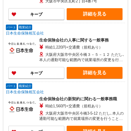
大阪市中央区瓦町2丁目4番7号
の他資格手当、住宅手当、家族手当、通勤手当な
ど ※経験やスキルを考慮の上、当社規定により
詳細を見る
キープ
決定いたします。 ※固定残業時間を超過の場合
は、別途支給いたします。 ◆賞与年2回（6月・12
月）…前年度実績：3ヵ月分 ◆想定年収：361万
パート
職業紹介
円〜487万円 ※試用期間6ヶ月あり（条件に変更な
日本生命保険相互会社
し）
生命保険会社の人事に関する一般事務
時給1,220円+交通費（規程あり）
大阪府大阪市中央区今橋３－５－１２ ただし､
本人の通勤可能な範囲内で就業場所の変更を行う
ことがあります
詳細を見る
キープ
パート
職業紹介
日本生命保険相互会社
生命保険会社の新契約に関わる一般事務職
時給1,560円+交通費（規程あり）
大阪府大阪市中央区今橋3-5-12 ただし､本人の
通勤可能な範囲内で就業場所の変更を行うことが
あります