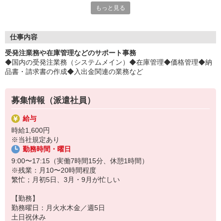
もっと見る
ル。飲食店多数あり！
平日毎日、来社不要の電話面談を開催中♪
「応募するか悩む…」
仕事内容
「もう少し詳しく仕事の内容を聞きたい」
受発注業務や在庫管理などのサポート事務
そんな方も安心してご応募ください。
◆国内の受発注業務（システムメイン）◆在庫管理◆価格管理◆納
しっかりお話を聞いて頂いてから
品書・請求書の作成◆入出金関連の業務など
選考に進むかどうか考えていただけます◎
▼下記に当てはまる方、ぜひ一度ご連絡ください▼
募集情報（派遣社員）
私達がご希望に合ったお仕事をご紹介します。
・残業が少ない仕事に転職したい
給与
・結婚を機に働き方を変えたい
時給1,600円
・出産後も働ける仕事に就きたい
※当社規定あり
・資格を活かして働きたい
勤務時間・曜日
・資格はないけど働ける仕事を見つけたい
9:00〜17:15（実働7時間15分、休憩1時間）
※残業：月10〜20時間程度
繁忙；月初5日、3月・9月が忙しい
【勤務】
勤務曜日：月火水木金／週5日
土日祝休み