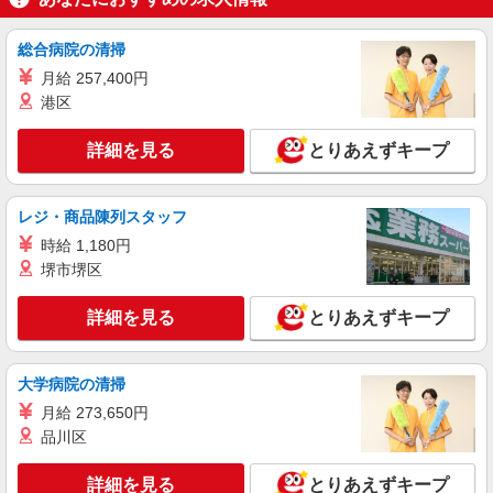
後の昇給額は、昇格・職務成果等の状況に応じて
日本生命保険相互会社
変動 ※将来的なステップアップにより、記載金額
生命保険会社の個人年金に関する一般事務職
以上の昇給も可能
総合病院の清掃
時給1,560円+交通費（規程あり）
月給 257,400円
大阪府大阪市中央区今橋3-5-12 ただし、本人
港区
の通勤可能な範囲内で就業場所の変更を行うこと
があります
詳細を見る
とりあえずキープ
詳細を見る
キープ
契約社員
レジ・商品陳列スタッフ
ロジスティード中部株式会社
時給 1,180円
給与計算・社会保険事務
堺市堺区
月給21万円＋1分単位の残業手当＋賞与年2回
※上記はあくまで最低支給額です。前職、能力、
詳細を見る
とりあえずキープ
年齢などを考慮の上で、金額を決定します。 ※試
大阪府大阪市中央区城見2-11-61 ツイン21 JYO
用期間3ヶ月あり(期間中の処遇に変更なし) 【モデ
タワー7階
ル年収例】 年収300万円〜330万円／25歳／一般職
大学病院の清掃
（各種手当含む） 【初年度の年収見込み】 300〜
詳細を見る
キープ
350万円
月給 273,650円
品川区
派遣社員
株式会社パソナ・大阪/OKW6001168383
詳細を見る
とりあえずキープ