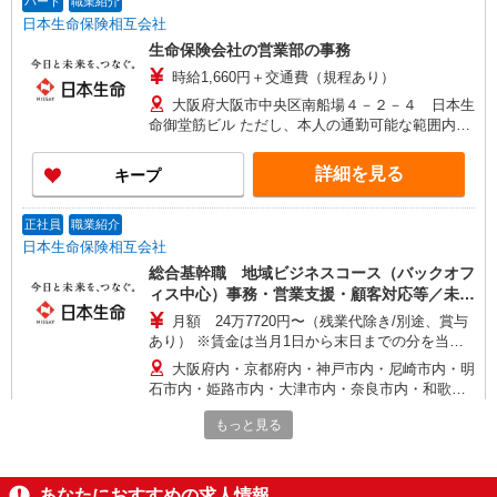
パート
職業紹介
日本生命保険相互会社
生命保険会社の営業部の事務
時給1,660円＋交通費（規程あり）
大阪府大阪市中央区南船場４－２－４ 日本生
命御堂筋ビル ただし、本人の通勤可能な範囲内で
就業場所の変更を行うことがあります
詳細を見る
キープ
正社員
職業紹介
日本生命保険相互会社
総合基幹職 地域ビジネスコース（バックオフ
ィス中心）事務・営業支援・顧客対応等／未経
験可！
月額 24万7720円〜（残業代除き/別途、賞与
あり） ※賃金は当月1日から末日までの分を当月
20日支払（時間外勤務手当等については当月1日か
大阪府内・京都府内・神戸市内・尼崎市内・明
ら末日までの分を翌月20日に支払） 想定年収
石市内・姫路市内・大津市内・奈良市内・和歌山
430万〜460万 ※時間外勤務手当(法定内20時間・
市内の本部または支社・ライフプラザ ※採用時の
法定外0時間*想定)を含むモデル年収 *毎営業日
もっと見る
居住地から通勤可能な事業所に配属（配置転換あ
詳細を見る
キープ
9:00〜18:00勤務する場合の残業時間のイメージ
り） ※初期配置については、居住地からの通勤時
※賞与は支給対象期間を通じて勤務した場合の想
間を考慮し、希望職務等も踏まえながら配属先を
定額 ※入社時の年収は、選考を通じて決定 ※入社
決定いたします
パート
職業紹介
あなたにおすすめの求人情報