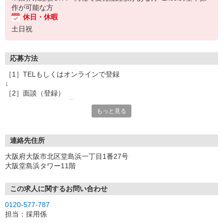
作が可能な方
休日・休暇
土日祝
応募方法
［1］TELもしくはオンラインで登録
↓
［2］面談（登録）
オンラインor電話お選び頂けます
もっと見る
★所要時間：30分〜1時間
★ご希望や入社日の相談などお聞かせください
↓
［3］お仕事の紹介
連絡先住所
ご応募頂いたお仕事の詳しい説明
大阪府大阪市北区堂島浜一丁目1番27号
ご希望条件に合うお仕事があればその他のお仕事もご紹介
大阪堂島浜タワー11階
↓
［4］お仕事決定
就業にあたっての手続きを行います。
この求人に関するお問い合わせ
↓
0120-577-787
［5］お仕事スタート
担当：採用係
出勤初日は営業担当が同行するので