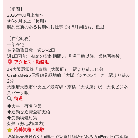
【期間】
2026年09月上旬〜
★6ヶ月以上（長期）
契約更新のある長期のお仕事です8月開始も、歓迎
【在宅勤務】
一部在宅
在宅勤務日数：週1〜2日
週1日可能（初めの契約期間3ヵ月満了時以降、業務習熟後）
アクセス・勤務地
JR大阪環状線「京橋（大阪府）」駅より徒歩11分
OsakaMetro長堀鶴見緑地線「大阪ビジネスパーク」駅より徒歩
2分
大阪府大阪市中央区／最寄駅：京橋（大阪府）駅、大阪ビジネ
スパーク駅
待遇
◆大手・有名企業
◆通勤交通費全額支給
◆受動喫煙対策
禁煙（敷地内/屋内）
応募資格・経験
※業界未経験OK！●商社で受発注経験がある方●Excelの基本操