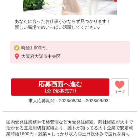
あなたに合ったお仕事がかならず見つかります！
新しい職場でめいっぱい活躍してください♪
時給1,600円
※当社規定あり
大阪府大阪市中央区
応募画面へ進む
1分で応募完了!!
キープ
求人応募期間：2026/08/04～2026/09/03
国内受発注業務や価格管理など★受発注経験、商社経験が大手で
活かせる直雇用切替実績あり、誰もが知ってる大手企業で安定就
業時給1600円＋残業＝しっかり収入◎土日祝休みで疲れを持ち
越さない♪大阪ビジネスパーク駅すぐ☆彡きれいなオフィスビ