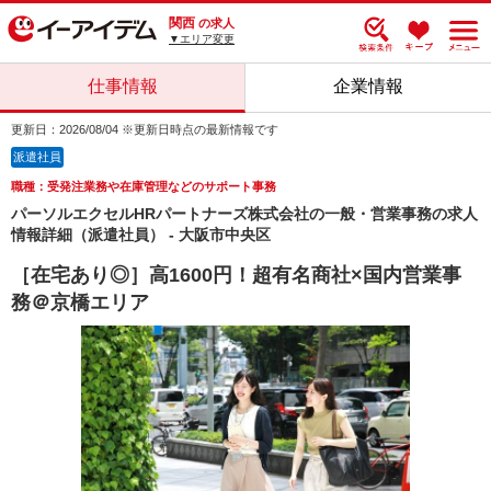
関西
の求人
▼エリア変更
仕事情報
企業情報
更新日：2026/08/04 ※更新日時点の最新情報です
派遣社員
職種：受発注業務や在庫管理などのサポート事務
パーソルエクセルHRパートナーズ株式会社の一般・営業事務の求人
情報詳細（派遣社員） - 大阪市中央区
［在宅あり◎］高1600円！超有名商社×国内営業事
務＠京橋エリア