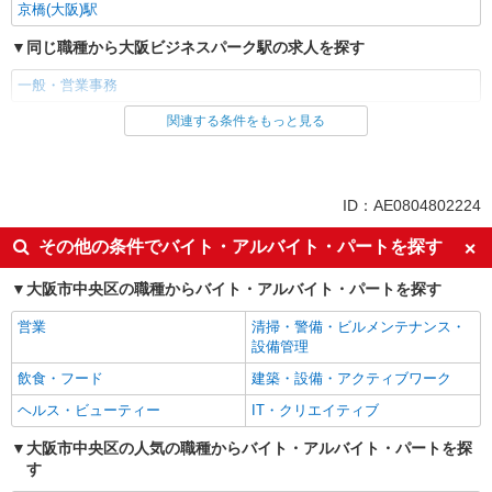
京橋(大阪)駅
同じ職種から大阪ビジネスパーク駅の求人を探す
一般・営業事務
関連する条件をもっと見る
同じ雇用形態から大阪ビジネスパーク駅の求人を探す
派遣社員
同じ特徴から大阪ビジネスパーク駅の求人を探す
ID：AE0804802224
未経験歓迎
高収入・高額
その他の条件でバイト・アルバイト・パートを探す
土日祝休み
交通費支給
大阪市中央区の職種からバイト・アルバイト・パートを探す
社会保険あり
営業
清掃・警備・ビルメンテナンス・
同じ職種から求人を探す
設備管理
オフィスワーク・事務
飲食・フード
建築・設備・アクティブワーク
一般・営業事務
ヘルス・ビューティー
IT・クリエイティブ
同じ特徴から求人を探す
大阪市中央区の人気の職種からバイト・アルバイト・パートを探
す
未経験歓迎
土日祝休み