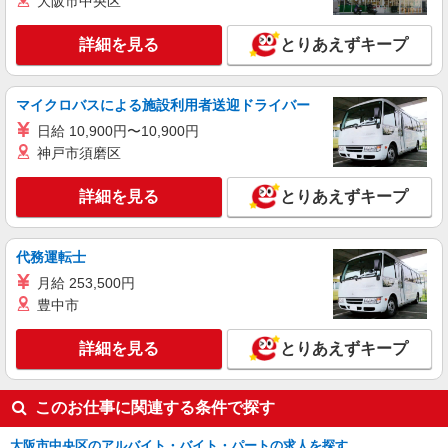
大阪市中央区
派遣社員
詳細を見る
とりあえずキープ
株式会社パソナ・大阪/OKW6001151486
一般事務/データ入力/OA事務
月給235500円 ★交通費規定に基づき交通費支
マイクロバスによる施設利用者送迎ドライバー
給
日給 10,900円〜10,900円
大阪府大阪市中央区（京橋駅）
神戸市須磨区
詳細を見る
キープ
詳細を見る
とりあえずキープ
派遣社員
株式会社パソナ・大阪(NO.6001177302)
代務運転士
一般事務
月給 253,500円
時給1800円 月収例：279000円 ★交通費規定に
豊中市
基づき交通費支給
大阪府大阪市中央区（淀屋橋駅）
詳細を見る
とりあえずキープ
詳細を見る
キープ
このお仕事に関連する条件で探す
大阪市中央区のアルバイト・バイト・パートの求人を探す