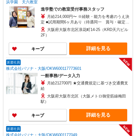
浜学園 天六教室
進学塾での教室受付事務スタッフ
月給214,000円〜 ※経験・能力を考慮のうえ決
定 ■試用期間6ヶ月あり（待遇同一 賞与・確定拠
出年金はなし） ※固定残業代（月6.5時間・
大阪府大阪市北区浪花町14-25（KRD天六ビル
10,000円）含む ※固定残業代は残業がない場合も
2F）
支給し、超過分は別途支給致します。
詳細を見る
キープ
NEW
派遣社員
株式会社パソナ・大阪/OKW600117773601
一般事務/データ入力
月給212700円 ★交通費規定に基づき交通費支
給
大阪府大阪市北区（大阪メトロ御堂筋線梅田
駅）
詳細を見る
キープ
NEW
派遣社員
株式会社パソナ・大阪/OKW6001177049