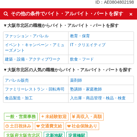
同じ特徴から北新地駅の求人を探す
ID：AE0804802198
未経験歓迎
高収入・高額
その他の条件でバイト・アルバイト・パートを探す
土日祝休み
交通費支給
大阪市北区の職種からバイト・アルバイト・パートを探す
社会保険あり
ファッション・アパレル
教育・保育
同じ職種から求人を探す
イベント・キャンペーン・アミュ
IT・クリエイティブ
オフィスワーク・事務
ーズメント
一般・営業事務
建築・設備・アクティブワーク
飲食・フード
同じ特徴から求人を探す
大阪市北区の人気の職種からバイト・アルバイト・パートを探す
未経験歓迎
アパレル販売
土日祝休み
薬剤師
交通費支給
ファミリーレストラン・回転寿司
社会保険あり
塾講師・家庭教師
食品製造・加工
入出庫・商品管理・検品・検査
一般・営業事務
未経験歓迎
高収入・高額
土日祝休み
交通費支給
社会保険あり
大阪府大阪市北区
北新地駅
淀屋橋駅