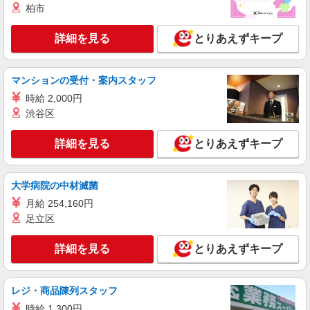
詳細を見る
キープ
柏市
NEW
派遣社員
詳細を見る
とりあえずキープ
株式会社パソナ・大阪/OKW600116968801
一般事務/データ入力/編集・校正
マンションの受付・案内スタッフ
月給251100円 ★交通費規定に基づき交通費支
給
時給 2,000円
大阪府大阪市北区（大阪メトロ御堂筋線梅田
渋谷区
駅）
詳細を見る
とりあえずキープ
詳細を見る
キープ
NEW
大学病院の中材滅菌
派遣社員
株式会社パソナ・大阪/OKW6001176503
月給 254,160円
一般事務
足立区
時給1550円 月収例：233000円 ★交通費規定に
基づき交通費支給
詳細を見る
とりあえずキープ
大阪府大阪市北区（大阪メトロ御堂筋線梅田
駅）
レジ・商品陳列スタッフ
詳細を見る
キープ
時給 1,300円