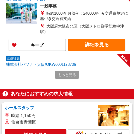
一般事務
時給1600円 月収例：240000円 ★交通費規定に
基づき交通費支給
大阪府大阪市北区（大阪メトロ御堂筋線中津
駅）
詳細を見る
キープ
NEW
派遣社員
株式会社パソナ・大阪/OKW6001178706
一般事務/その他事務/データ入力
もっと見る
月給221200円 ★交通費規定に基づき交通費支
給
大阪府大阪市北区（南森町駅）
あなたにおすすめの求人情報
詳細を見る
キープ
ホールスタッフ
時給 1,150円
NEW
派遣社員
仙台市青葉区
株式会社パソナ・大阪/OKW6001174964
一般事務/データ入力