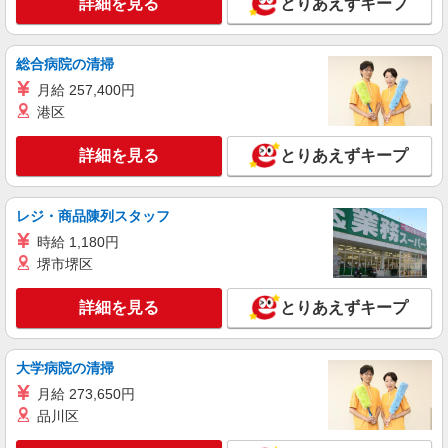
詳細を見る
とりあえずキープ
月給212700円 ★交通費規定に基づき交通費支
給
大阪府大阪市北区（京阪中之島線中之島駅）
総合病院の清掃
月給 257,400円
詳細を見る
キープ
港区
NEW
派遣社員
詳細を見る
とりあえずキープ
株式会社パソナ・大阪/OKW6001169702
一般事務
レジ・商品陳列スタッフ
時給1600円 月収例：256000円 ★交通費規定に
基づき交通費支給
時給 1,180円
大阪府大阪市北区（大阪駅）
堺市堺区
詳細を見る
キープ
詳細を見る
とりあえずキープ
NEW
派遣社員
大学病院の清掃
株式会社パソナ・大阪/OKW6001177919
月給 273,650円
営業事務/データ入力
品川区
月給241000円 ★交通費規定に基づき交通費支
給