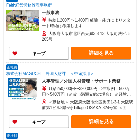
Faith経営労務管理事務所
一般事務
時給1,200円〜1,400円 経験・能力によりスタ
ート時給は考慮します
大阪府大阪市北区西天満3-8-13 大阪司法ビル
205号
詳細を見る
キープ
正社員
株式会社MAGUCHI 外国人財課 ＜中途採用＞
人事管理／外国人材管理・サポート業務
月給250,000円〜320,000円 ◇年収例：500万
円〜540万円（※賞与満額支給の場合） ※経験・
年齢を考慮の上、当社規定により決定いたします
＜勤務地＞ 大阪府大阪市北区梅田1-3-1 大阪駅
※昇給・賞与は業績、実績等による ※初年度は賞
前第1ビル8階5号 billage OSAKA 824号室 ＜面接
与を在籍期間に応じて支給するため、 入社時期
場所＞ マグチグループ本社ビル 大阪市港区海岸通
によっては年収例と同額にならない場合がありま
1丁目5番29号 （大阪メトロ「大阪港」駅 1番出口
詳細を見る
キープ
す 2年目以降の賞与は満額支給となります ※給
より徒歩3分） 地図
与体系や評価制度の詳細については、面接時・入
◇https://maps.app.goo.gl/XwttAeg3PpBcS5FF8
社時にご説明いたします
正社員