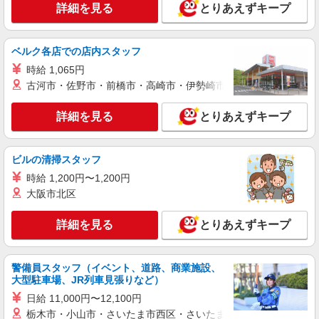
詳細を見る
とりあえずキープ
大阪府大阪市北区（淀屋橋駅）
詳細を見る
キープ
ベルク各店での店内スタッフ
NEW
時給 1,065円
派遣社員
古河市・佐野市・前橋市・高崎市・伊勢崎市・太田市・館林市・
株式会社パソナ・大阪/OKW6001167538
一般事務
詳細を見る
とりあえずキープ
月給254300円 ★交通費規定に基づき交通費支
給
大阪府大阪市北区（大阪メトロ四つ橋線肥後橋
ビルの清掃スタッフ
駅）
時給 1,200円〜1,200円
大阪市北区
詳細を見る
キープ
詳細を見る
とりあえずキープ
NEW
派遣社員
株式会社パソナ・大阪(NO.600117454001)
一般事務/広報事務
警備員スタッフ（イベント、道路、商業施設、
月給266800円 ★交通費規定に基づき交通費支
大型駐車場、JR列車見張りなど）
給
日給 11,000円〜12,100円
大阪府大阪市北区（大阪駅）
栃木市・小山市・さいたま市西区・さいたま市岩槻区・久喜市・