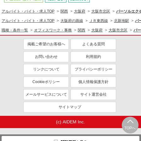
アルバイト・バイト・求人TOP
関西
大阪府
大阪市北区
パーソルエク
アルバイト・バイト・求人TOP
大阪府の路線
ＪＲ東西線
北新地駅
パ
職種・条件一覧
オフィスワーク・事務
関西
大阪府
大阪市北区
パー
掲載ご希望のお客様へ
よくある質問
お問い合わせ
利用規約
リンクについて
プライバシーポリシー
Cookieポリシー
個人情報保護方針
メールサービスについて
サイト運営会社
サイトマップ
(c) AIDEM Inc.
TOPへ