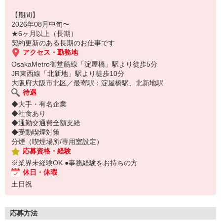
【期間】
2026年08月中旬〜
★6ヶ月以上（長期）
契約更新のある長期のお仕事です
アクセス・勤務地
OsakaMetro御堂筋線「淀屋橋」駅より徒歩5分
JR東西線「北新地」駅より徒歩10分
大阪府大阪市北区／最寄駅：淀屋橋駅、北新地駅
待遇
◆大手・有名企業
◆社食あり
◆通勤交通費全額支給
◆受動喫煙対策
分煙（喫煙場所/専用室設定）
応募資格・経験
※業界未経験OK ●事務経験をお持ちの方
休日・休暇
土日祝
応募方法