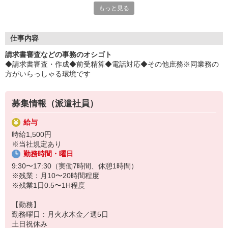
もっと見る
険料がオトク！
平日毎日、来社不要の電話面談を開催中♪
「応募するか悩む…」
仕事内容
「もう少し詳しく仕事の内容を聞きたい」
請求書審査などの事務のオシゴト
そんな方も安心してご応募ください。
◆請求書審査・作成◆前受精算◆電話対応◆その他庶務※同業務の
しっかりお話を聞いて頂いてから
方がいらっしゃる環境です
選考に進むかどうか考えていただけます◎
▼下記に当てはまる方、ぜひ一度ご連絡ください▼
募集情報（派遣社員）
私達がご希望に合ったお仕事をご紹介します。
・残業が少ない仕事に転職したい
給与
・結婚を機に働き方を変えたい
時給1,500円
・出産後も働ける仕事に就きたい
※当社規定あり
・資格を活かして働きたい
勤務時間・曜日
・資格はないけど働ける仕事を見つけたい
9:30〜17:30（実働7時間、休憩1時間）
※残業：月10〜20時間程度
※残業1日0.5〜1H程度
【勤務】
勤務曜日：月火水木金／週5日
土日祝休み