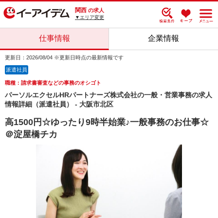
関西
の求人
▼エリア変更
仕事情報
企業情報
更新日：2026/08/04 ※更新日時点の最新情報です
派遣社員
職種：請求書審査などの事務のオシゴト
パーソルエクセルHRパートナーズ株式会社の一般・営業事務の求人
情報詳細（派遣社員） - 大阪市北区
高1500円☆ゆったり9時半始業♪一般事務のお仕事☆
＠淀屋橋チカ