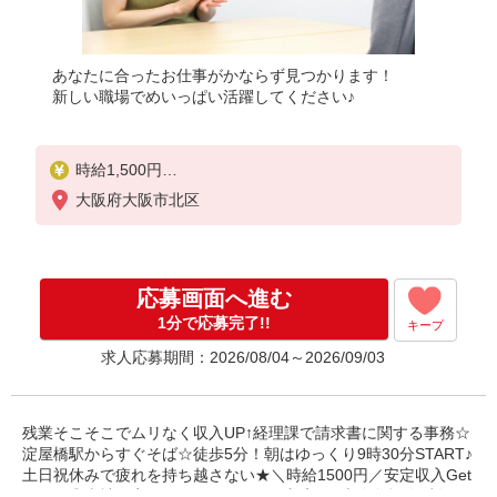
あなたに合ったお仕事がかならず見つかります！
新しい職場でめいっぱい活躍してください♪
時給1,500円
※当社規定あり
大阪府大阪市北区
応募画面へ進む
1分で応募完了!!
キープ
求人応募期間：2026/08/04～2026/09/03
残業そこそこでムリなく収入UP↑経理課で請求書に関する事務☆
淀屋橋駅からすぐそば☆徒歩5分！朝はゆっくり9時30分START♪
土日祝休みで疲れを持ち越さない★＼時給1500円／安定収入Get
しよう◎当社限定☆パナソニック健保加入♪ご本人負担約4割で保