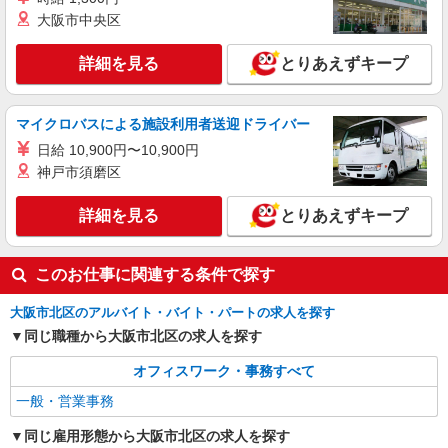
大阪市中央区
NEW
派遣社員
株式会社パソナ・大阪(NO.600117647401)
詳細を見る
とりあえずキープ
一般事務
時給1800円 月収例：279000円 ★交通費規定に
マイクロバスによる施設利用者送迎ドライバー
基づき交通費支給
大阪府大阪市北区（大阪駅）
日給 10,900円〜10,900円
神戸市須磨区
詳細を見る
キープ
詳細を見る
とりあえずキープ
NEW
派遣社員
株式会社パソナ・大阪/OKW6001169077
このお仕事に関連する条件で探す
一般事務
時給1500円 月収例：225000円 ★交通費規定に
大阪市北区のアルバイト・バイト・パートの求人を探す
基づき交通費支給
同じ職種から大阪市北区の求人を探す
大阪府大阪市北区（大阪駅）
オフィスワーク・事務すべて
詳細を見る
キープ
一般・営業事務
同じ雇用形態から大阪市北区の求人を探す