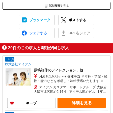
閲覧履歴を見る
ブックマーク
ポストする
シェアする
URLをシェア
20
件のこの求人と職種が同じ求人
正社員
株式会社アイデム
原稿制作のディレクション、他
月給181,630円〜＋各種手当 ※年齢・学歴・経
験・能力などを考慮して加給優遇いたします ※住
宅手当・家族手当・残業手当別途支給 ★昇給年1
アイデム カスタマーサポートグループ 大阪府
回、賞与年2回支給
大阪市北区同心2-14-4 アイデム同心ビル 【変更
の範囲】会社が定める事業所 ※カスタマーサポー
トという部署名ですが、操作方法など技術的な
詳細を見る
キープ
問い合わせを受けて対応する部署ではありませ
ん。