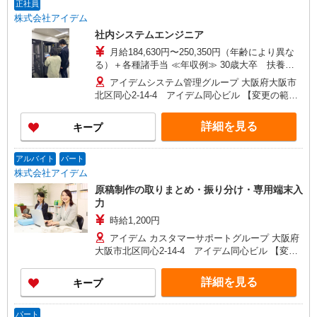
正社員
株式会社アイデム
社内システムエンジニア
月給184,630円〜250,350円（年齢により異な
る）＋各種諸手当 ≪年収例≫ 30歳大卒 扶養家
族 妻、子供１人 ※月残業20時間の場合
アイデムシステム管理グループ 大阪府大阪市
4,138,730円+交通費 （月給214,350円×12ヵ月＋残
北区同心2-14-4 アイデム同心ビル 【変更の範
業手当（月20時間）+諸手当+賞与） 35歳大卒
囲】会社が定める事業所
主任 扶養家族 妻 子供１人 ※月残業20時間
詳細を見る
キープ
の場合 5,180,000円＋交通費 （月給276,350円×12
ヵ月＋残業手当（月20時間）+諸手当+賞与）
アルバイト
パート
株式会社アイデム
原稿制作の取りまとめ・振り分け・専用端末入
力
時給1,200円
アイデム カスタマーサポートグループ 大阪府
大阪市北区同心2-14-4 アイデム同心ビル 【変更
の範囲】会社が定める事業所 ※カスタマーサポー
トという部署名ですが、操作方法など技術的な
詳細を見る
キープ
問い合わせを受けて対応する部署ではありませ
ん。
パート