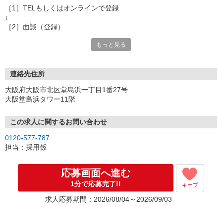
［1］TELもしくはオンラインで登録
↓
［2］面談（登録）
オンラインor電話お選び頂けます
もっと見る
★所要時間：30分〜1時間
★ご希望や入社日の相談などお聞かせください
↓
［3］お仕事の紹介
連絡先住所
ご応募頂いたお仕事の詳しい説明
大阪府大阪市北区堂島浜一丁目1番27号
ご希望条件に合うお仕事があればその他のお仕事もご紹介
大阪堂島浜タワー11階
↓
［4］お仕事決定
就業にあたっての手続きを行います。
この求人に関するお問い合わせ
↓
0120-577-787
［5］お仕事スタート
担当：採用係
出勤初日は営業担当が同行するので
ご安心くださいね。
応募画面へ進む
1分で応募完了!!
キープ
※ご応募のタイミングによっては募集が終了している場合もござい
ます。予めご了承ください。
求人応募期間：2026/08/04～2026/09/03
お仕事番号（ES26-0615251）