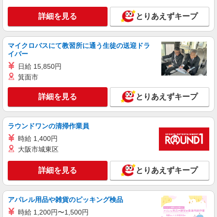
詳細を見る
キープ
詳細を見る
とりあえずキープ
NEW
派遣社員
マイクロバスにて教習所に通う生徒の送迎ドラ
株式会社パソナ・大阪/OKW6001156691
イバー
一般事務/特許・知財関係/データ入力
日給 15,850円
月給249600円 ★交通費規定に基づき交通費支
箕面市
給
大阪府大阪市北区（大阪メトロ四つ橋線肥後橋
詳細を見る
とりあえずキープ
駅）
詳細を見る
キープ
ラウンドワンの清掃作業員
時給 1,400円
NEW
派遣社員
大阪市城東区
株式会社パソナ・大阪/OKW600117499401
一般事務/データ入力
詳細を見る
とりあえずキープ
月給220300円 ★交通費規定に基づき交通費支
給
大阪府大阪市北区（JR東西線新福島駅）
アパレル用品や雑貨のピッキング検品
時給 1,200円〜1,500円