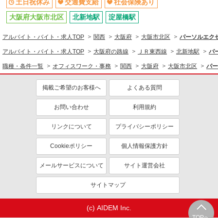
土日祝休み
交通費支給
社会保険あり
詳細を見る
キープ
大阪府大阪市北区
北新地駅
淀屋橋駅
派遣社員
アルバイト・バイト・求人TOP
関西
大阪府
大阪市北区
パーソルエク
株式会社パソナ・大阪/OKW6001170911
一般事務/旅行事務
アルバイト・バイト・求人TOP
大阪府の路線
ＪＲ東西線
北新地駅
パ
月給248600円 ★交通費規定に基づき交通費支
職種・条件一覧
オフィスワーク・事務
関西
大阪府
大阪市北区
パー
給
大阪府大阪市北区（大阪メトロ御堂筋線梅田
掲載ご希望のお客様へ
よくある質問
駅）
お問い合わせ
利用規約
詳細を見る
キープ
リンクについて
プライバシーポリシー
派遣社員
株式会社パソナ・大阪/OKW600117437001
Cookieポリシー
個人情報保護方針
一般事務
メールサービスについて
サイト運営会社
時給1630円 月収例：196000円 ★交通費規定に
基づき交通費支給
サイトマップ
大阪府大阪市北区（京阪中之島線大江橋駅）
(c) AIDEM Inc.
詳細を見る
キープ
TOPへ