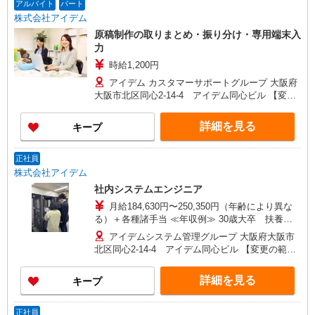
アルバイト
パート
株式会社アイデム
原稿制作の取りまとめ・振り分け・専用端末入
力
時給1,200円
アイデム カスタマーサポートグループ 大阪府
大阪市北区同心2-14-4 アイデム同心ビル 【変更
の範囲】会社が定める事業所 ※カスタマーサポー
トという部署名ですが、操作方法など技術的な
詳細を見る
キープ
問い合わせを受けて対応する部署ではありませ
ん。
正社員
株式会社アイデム
社内システムエンジニア
月給184,630円〜250,350円（年齢により異な
る）＋各種諸手当 ≪年収例≫ 30歳大卒 扶養家
族 妻、子供１人 ※月残業20時間の場合
アイデムシステム管理グループ 大阪府大阪市
4,138,730円+交通費 （月給214,350円×12ヵ月＋残
北区同心2-14-4 アイデム同心ビル 【変更の範
業手当（月20時間）+諸手当+賞与） 35歳大卒
囲】会社が定める事業所
主任 扶養家族 妻 子供１人 ※月残業20時間
詳細を見る
キープ
の場合 5,180,000円＋交通費 （月給276,350円×12
ヵ月＋残業手当（月20時間）+諸手当+賞与）
正社員