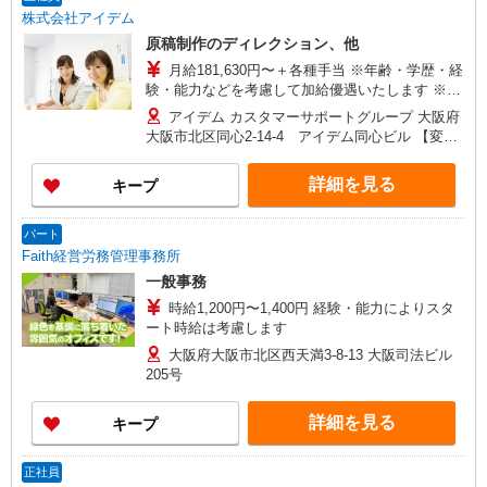
株式会社アイデム
原稿制作のディレクション、他
月給181,630円〜＋各種手当 ※年齢・学歴・経
験・能力などを考慮して加給優遇いたします ※住
宅手当・家族手当・残業手当別途支給 ★昇給年1
アイデム カスタマーサポートグループ 大阪府
回、賞与年2回支給
大阪市北区同心2-14-4 アイデム同心ビル 【変更
の範囲】会社が定める事業所 ※カスタマーサポー
トという部署名ですが、操作方法など技術的な
詳細を見る
キープ
問い合わせを受けて対応する部署ではありませ
ん。
パート
Faith経営労務管理事務所
一般事務
時給1,200円〜1,400円 経験・能力によりスタ
ート時給は考慮します
大阪府大阪市北区西天満3-8-13 大阪司法ビル
205号
詳細を見る
キープ
正社員