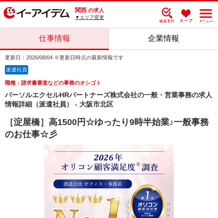
関西
の求人
▼エリア変更
仕事情報
企業情報
更新日：2026/08/04 ※更新日時点の最新情報です
派遣社員
職種：請求書審査などの事務のオシゴト
パーソルエクセルHRパートナーズ株式会社の一般・営業事務の求人
情報詳細（派遣社員） - 大阪市北区
［淀屋橋］高1500円☆ゆったり9時半始業♪一般事務
のお仕事☆彡