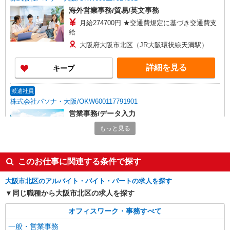
海外営業事務/貿易/英文事務
月給274700円 ★交通費規定に基づき交通費支
給
大阪府大阪市北区（JR大阪環状線天満駅）
詳細を見る
キープ
派遣社員
株式会社パソナ・大阪/OKW600117791901
営業事務/データ入力
月給241000円 ★交通費規定に基づき交通費支
もっと見る
給
大阪府大阪市北区（淀屋橋駅）
このお仕事に関連する条件で探す
詳細を見る
キープ
大阪市北区のアルバイト・バイト・パートの求人を探す
同じ職種から大阪市北区の求人を探す
派遣社員
株式会社パソナ・大阪/OKW600116914701
オフィスワーク・事務すべて
一般事務/人事労務
一般・営業事務
月給259200円 ★交通費規定に基づき交通費支