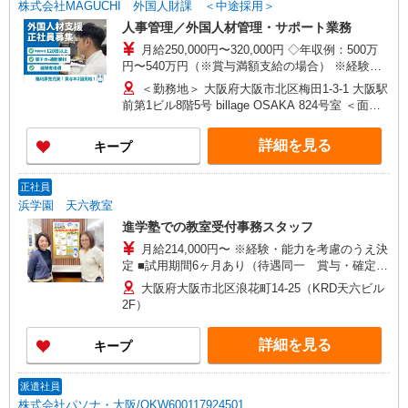
株式会社MAGUCHI 外国人財課 ＜中途採用＞
人事管理／外国人材管理・サポート業務
月給250,000円〜320,000円 ◇年収例：500万
円〜540万円（※賞与満額支給の場合） ※経験・
年齢を考慮の上、当社規定により決定いたします
＜勤務地＞ 大阪府大阪市北区梅田1-3-1 大阪駅
※昇給・賞与は業績、実績等による ※初年度は賞
前第1ビル8階5号 billage OSAKA 824号室 ＜面接
与を在籍期間に応じて支給するため、 入社時期
場所＞ マグチグループ本社ビル 大阪市港区海岸通
によっては年収例と同額にならない場合がありま
1丁目5番29号 （大阪メトロ「大阪港」駅 1番出口
詳細を見る
キープ
す 2年目以降の賞与は満額支給となります ※給
より徒歩3分） 地図
与体系や評価制度の詳細については、面接時・入
◇https://maps.app.goo.gl/XwttAeg3PpBcS5FF8
社時にご説明いたします
正社員
浜学園 天六教室
進学塾での教室受付事務スタッフ
月給214,000円〜 ※経験・能力を考慮のうえ決
定 ■試用期間6ヶ月あり（待遇同一 賞与・確定拠
出年金はなし） ※固定残業代（月6.5時間・
大阪府大阪市北区浪花町14-25（KRD天六ビル
10,000円）含む ※固定残業代は残業がない場合も
2F）
支給し、超過分は別途支給致します。
詳細を見る
キープ
派遣社員
株式会社パソナ・大阪/OKW600117924501