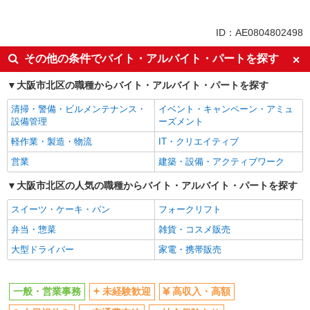
派遣社員
詳細を見る
同じ特徴から北新地駅の求人を探す
キープ
ID：AE0804802498
未経験歓迎
高収入・高額
その他の条件でバイト・アルバイト・パートを探す
派遣社員
土日祝休み
交通費支給
株式会社パソナ・大阪/OKW6001149009
大阪市北区の職種からバイト・アルバイト・パートを探す
一般事務/データ入力
社会保険あり
月給259000円 ★交通費規定に基づき交通費支
清掃・警備・ビルメンテナンス・
イベント・キャンペーン・アミュ
同じ職種から求人を探す
給
設備管理
ーズメント
大阪府大阪市北区（心斎橋駅）
オフィスワーク・事務
軽作業・製造・物流
IT・クリエイティブ
一般・営業事務
営業
建築・設備・アクティブワーク
詳細を見る
キープ
同じ特徴から求人を探す
大阪市北区の人気の職種からバイト・アルバイト・パートを探す
派遣社員
未経験歓迎
スイーツ・ケーキ・パン
土日祝休み
フォークリフト
株式会社パソナ・大阪/OKW6001176556
一般事務/データ入力
交通費支給
弁当・惣菜
社会保険あり
雑貨・コスメ販売
時給1500円 月収例：210000円 ★交通費規定に
大型ドライバー
家電・携帯販売
基づき交通費支給
大阪府大阪市北区（大阪メトロ御堂筋線中津
駅）
一般・営業事務
未経験歓迎
高収入・高額