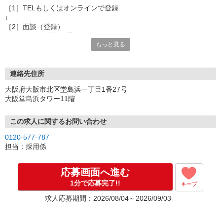
［1］TELもしくはオンラインで登録
↓
［2］面談（登録）
オンラインor電話お選び頂けます
もっと見る
★所要時間：30分〜1時間
★ご希望や入社日の相談などお聞かせください
↓
［3］お仕事の紹介
連絡先住所
ご応募頂いたお仕事の詳しい説明
大阪府大阪市北区堂島浜一丁目1番27号
ご希望条件に合うお仕事があればその他のお仕事もご紹介
大阪堂島浜タワー11階
↓
［4］お仕事決定
就業にあたっての手続きを行います。
この求人に関するお問い合わせ
↓
0120-577-787
［5］お仕事スタート
担当：採用係
出勤初日は営業担当が同行するので
ご安心くださいね。
応募画面へ進む
1分で応募完了!!
キープ
※ご応募のタイミングによっては募集が終了している場合もござい
ます。予めご了承ください。
求人応募期間：2026/08/04～2026/09/03
お仕事番号（ES26-0597357）