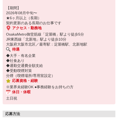
【期間】
2026年08月中旬〜
★6ヶ月以上（長期）
契約更新のある長期のお仕事です
アクセス・勤務地
OsakaMetro御堂筋線「淀屋橋」駅より徒歩5分
JR東西線「北新地」駅より徒歩10分
大阪府大阪市北区／最寄駅：淀屋橋駅、北新地駅
待遇
◆大手・有名企業
◆社食あり
◆通勤交通費全額支給
◆受動喫煙対策
分煙（喫煙場所/専用室設定）
応募資格・経験
※業界未経験OK ●事務経験をお持ちの方
休日・休暇
土日祝
応募方法