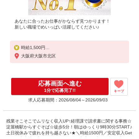
あなたに合ったお仕事がかならず見つかります！
新しい職場でめいっぱい活躍してください♪
時給1,500円
※当社規定あり
大阪府大阪市北区
応募画面へ進む
1分で応募完了!!
キープ
求人応募期間：2026/08/04～2026/09/03
残業そこそこでムリなく収入UP↑経理課で請求書に関する事務☆
淀屋橋駅からすぐそば☆徒歩5分！朝はゆっくり9時30分START♪
土日祝休みで疲れを持ち越さない★＼時給1500円／安定収入Get
しよう◎当社限定☆パナソニック健保加入♪ご本人負担約4割で保