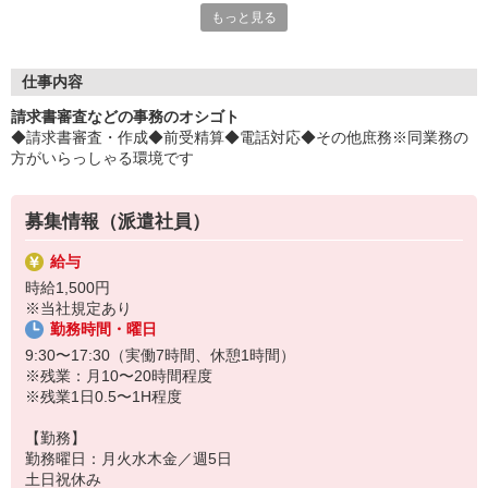
もっと見る
険料がオトク！
平日毎日、来社不要の電話面談を開催中♪
「応募するか悩む…」
仕事内容
「もう少し詳しく仕事の内容を聞きたい」
請求書審査などの事務のオシゴト
そんな方も安心してご応募ください。
◆請求書審査・作成◆前受精算◆電話対応◆その他庶務※同業務の
しっかりお話を聞いて頂いてから
方がいらっしゃる環境です
選考に進むかどうか考えていただけます◎
▼下記に当てはまる方、ぜひ一度ご連絡ください▼
募集情報（派遣社員）
私達がご希望に合ったお仕事をご紹介します。
・残業が少ない仕事に転職したい
給与
・結婚を機に働き方を変えたい
時給1,500円
・出産後も働ける仕事に就きたい
※当社規定あり
・資格を活かして働きたい
勤務時間・曜日
・資格はないけど働ける仕事を見つけたい
9:30〜17:30（実働7時間、休憩1時間）
※残業：月10〜20時間程度
※残業1日0.5〜1H程度
【勤務】
勤務曜日：月火水木金／週5日
土日祝休み