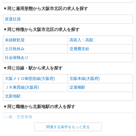
給
同じ雇用形態から大阪市北区の求人を探す
大阪府大阪市北区（大阪梅田駅）
派遣社員
詳細を見る
キープ
同じ特徴から大阪市北区の求人を探す
未経験歓迎
高収入・高額
派遣社員
株式会社パソナ・大阪/OKW6001169077
土日祝休み
交通費支給
一般事務
社会保険あり
時給1500円 月収例：225000円 ★交通費規定に
基づき交通費支給
同じ沿線・駅から求人を探す
大阪府大阪市北区（大阪駅）
大阪メトロ御堂筋線(大阪府)
京阪本線(大阪府)
詳細を見る
ＪＲ東西線(大阪府)
キープ
淀屋橋駅
北新地駅
派遣社員
同じ職種から北新地駅の求人を探す
株式会社パソナ・大阪/OKW6001165796
営業事務/一般事務
一般・営業事務
月給253700円 ★交通費規定に基づき交通費支
給
関連する条件をもっと見る
同じ雇用形態から北新地駅の求人を探す
大阪府大阪市北区（南森町駅）