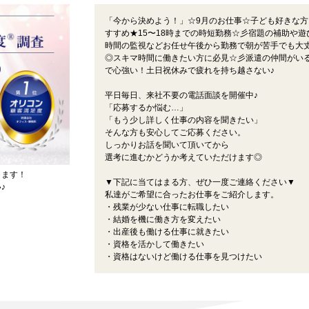
「今から決めよう！」☆9月のお仕事☆子ども好きな方
すすめ★15〜18時までの時短勤務☆彡宿題の補助や遊
時間の監視などお任せ午後から勤務で朝が苦手でも大
◎スキマ時間に働きたい方に必見☆彡派遣の仲間がい
で心強い！土日祝休みで疲れを持ち越さない♪
平日毎日、来社不要の電話面談を開催中♪
「応募するか悩む…」
「もう少し詳しく仕事の内容を聞きたい」
そんな方も安心してご応募ください。
しっかりお話を聞いて頂いてから
選考に進むかどうか考えていただけます◎
ります！
▼下記に当てはまる方、ぜひ一度ご連絡ください▼
♪
私達がご希望に合ったお仕事をご紹介します。
・残業が少ない仕事に転職したい
・結婚を機に働き方を変えたい
・出産後も働ける仕事に就きたい
・資格を活かして働きたい
・資格はないけど働ける仕事を見つけたい