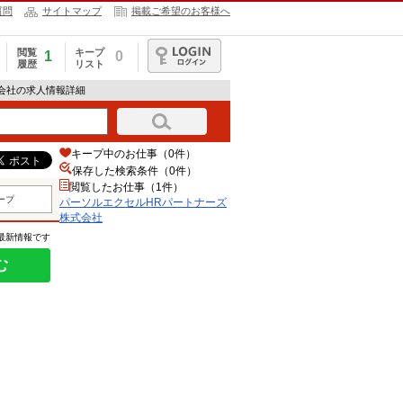
質問
サイトマップ
掲載ご希望のお客様へ
閲覧
キープ
1
0
履歴
リスト
ログイン
式会社の求人情報詳細
キープ中のお仕事（0件）
保存した検索条件（
0
件）
閲覧したお仕事（1件）
ープ
パーソルエクセルHRパートナーズ
株式会社
の最新情報です
む