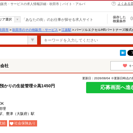
よくある
販売・サービスの求人情報詳細 - 吹田市｜バイト・アルバ
保存した
0
リア選択
「あなたの街」のお仕事が探せる求人サイト
検索条件
吹田市
>
吹田市のその他販売・サービス
>
江坂駅
> パーソルエクセルHRパートナーズ株
式会社
キ
更新日：2026/08/04 ※更新日時点
後預かりの生徒管理☆高1450円
応募画面へ進
OK
管理
駅、豊津（大阪府）駅
支給
社会保険あり