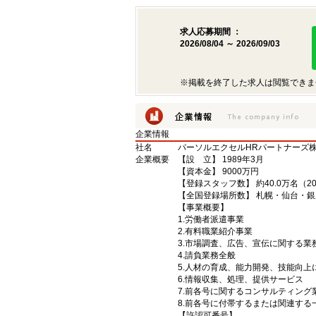
求人応募期間 ：
2026/08/04 ～ 2026/09/03
※掲載を終了した求人は閲覧できま
企業情報
社名
パーソルエクセルHRパートナーズ
企業概要
【設 立】 1989年3月
【資本金】 9000万円
【登録スタッフ数】 約40.0万名（2
【全国登録場所数】 札幌・仙台・
【事業概要】
1.労働者派遣事業
2.有料職業紹介事業
3.市場調査、広告、宣伝に関する
4.請負業務全般
5.人材の育成、能力開発、技能向
6.情報収集、処理、提供サービス
7.前各号に関するコンサルティン
8.前各号に付帯するまたは関連する
【許認可番号】