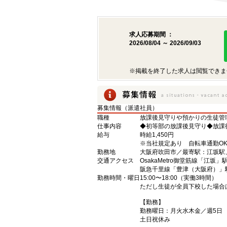
求人応募期間 ：
2026/08/04 ～ 2026/09/03
※掲載を終了した求人は閲覧できま
募集情報（派遣社員）
職種
放課後見守りや預かりの生徒管
仕事内容
◆初等部の放課後見守り◆放課
給与
時給1,450円
※当社規定あり 自転車通勤O
勤務地
大阪府吹田市／最寄駅：江坂駅
交通アクセス
OsakaMetro御堂筋線「江坂」
阪急千里線「豊津（大阪府）」
勤務時間・曜日
15:00〜18:00（実働3時間）
ただし生徒が全員下校した場合
【勤務】
勤務曜日：月火水木金／週5日
土日祝休み