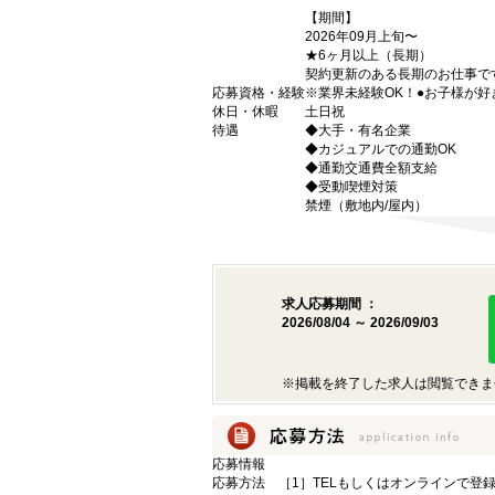
【期間】
2026年09月上旬〜
★6ヶ月以上（長期）
契約更新のある長期のお仕事です
応募資格・経験
※業界未経験OK！●お子様が好
休日・休暇
土日祝
待遇
◆大手・有名企業
◆カジュアルでの通勤OK
◆通勤交通費全額支給
◆受動喫煙対策
禁煙（敷地内/屋内）
求人応募期間 ：
2026/08/04 ～ 2026/09/03
※掲載を終了した求人は閲覧できま
応募情報
応募方法
［1］TELもしくはオンラインで登