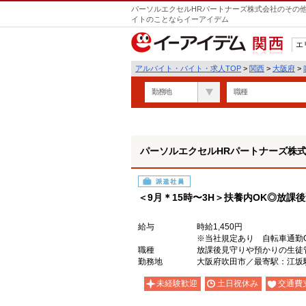
パーソルエクセルHRパートナーズ株式会社のその他
イトのことならイーアイデム
エ
関西
アルバイト・バイト・求人TOP
>
関西
>
大阪府
>
勤務地
職種
パーソルエクセルHRパートナーズ株
派遣社員
＜9月＊15時〜3H＞扶養内OK◎放課
給与
時給1,450円
※当社規定あり 自転車通勤
職種
放課後見守りや預かりの生徒
勤務地
大阪府吹田市／最寄駅：江坂
未経験歓迎
土日祝休み
交通費