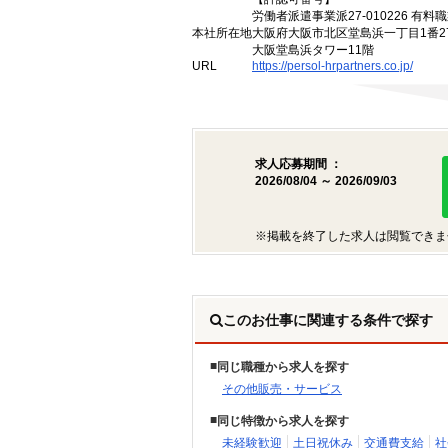
労働者派遣事業派27-010226 有料職
本社所在地
大阪府大阪市北区堂島浜一丁目1番2
大阪堂島浜タワー11階
URL
https://persol-hrpartners.co.jp/
求人応募期間 ：
2026/08/04 ～ 2026/09/03
※掲載を終了した求人は閲覧できま
このお仕事に関連する条件で探す
同じ職種から求人を探す
その他販売・サービス
同じ特徴から求人を探す
未経験歓迎
土日祝休み
交通費支給
社