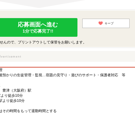
応募画面へ進む
キープ
1分で応募完了!!
せんので、プリントアウトして保管をお願いします。
理
後預かりの生徒管理・監視…宿題の見守り・遊びのサポート・保護者対応 等
K
、豊津（大阪府）駅
駅より徒歩10分
駅より徒歩10分
はその時間をもって退勤時間とする