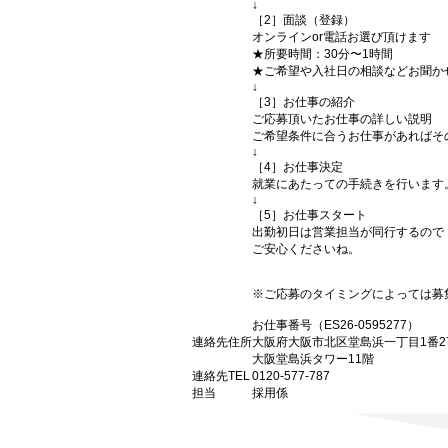
↓
［2］面談（登録）
オンラインor電話お選び頂けます
★所要時間：30分〜1時間
★ご希望や入社日の相談などお聞か
↓
［3］お仕事の紹介
ご応募頂いたお仕事の詳しい説明
ご希望条件に合うお仕事があればそ
↓
［4］お仕事決定
就業にあたっての手続きを行います
↓
［5］お仕事スタート
出勤初日は営業担当が同行するので
ご安心くださいね。
※ご応募のタイミングによっては募
お仕事番号（ES26-0595277）
連絡先住所
大阪府大阪市北区堂島浜一丁目1番2
大阪堂島浜タワー11階
連絡先TEL
0120-577-787
担当
採用係