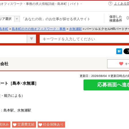
よくある
オフィスワーク・事務の求人情報詳細 - 島本町｜バイト・
保存した
0
リア選択
「あなたの街」のお仕事が探せる求人サイト
検索条件
島本町
>
島本町のその他オフィスワーク・事務
>
水無瀬駅
> パーソルエクセルHRパート
式会社
キ
更新日：2026/08/04 ※更新日時点
ポート［島本･水無瀬］
応募画面へ進
経験・能力による）
：島本駅、水無瀬駅
祝休み
交通費支給
社会保険あり