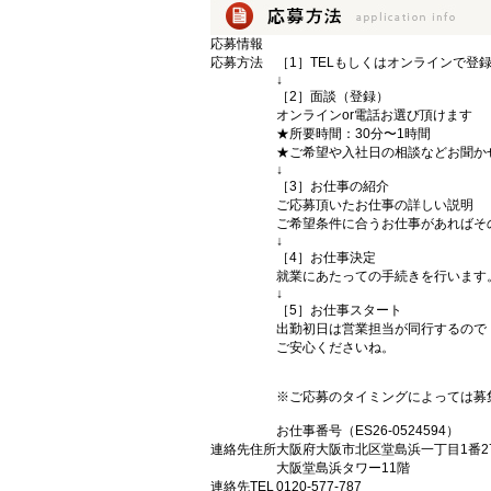
応募情報
応募方法
［1］TELもしくはオンラインで登
↓
［2］面談（登録）
オンラインor電話お選び頂けます
★所要時間：30分〜1時間
★ご希望や入社日の相談などお聞か
↓
［3］お仕事の紹介
ご応募頂いたお仕事の詳しい説明
ご希望条件に合うお仕事があればそ
↓
［4］お仕事決定
就業にあたっての手続きを行います
↓
［5］お仕事スタート
出勤初日は営業担当が同行するので
ご安心くださいね。
※ご応募のタイミングによっては募
お仕事番号（ES26-0524594）
連絡先住所
大阪府大阪市北区堂島浜一丁目1番2
大阪堂島浜タワー11階
連絡先TEL
0120-577-787