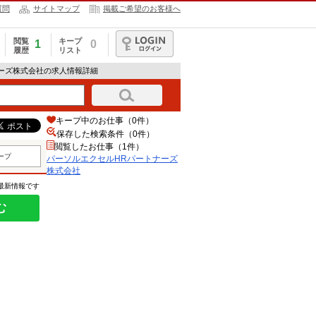
質問
サイトマップ
掲載ご希望のお客様へ
閲覧
キープ
1
0
履歴
リスト
ログイン
ナーズ株式会社の求人情報詳細
キープ中のお仕事（0件）
保存した検索条件（
0
件）
閲覧したお仕事（1件）
ープ
パーソルエクセルHRパートナーズ
株式会社
の最新情報です
む