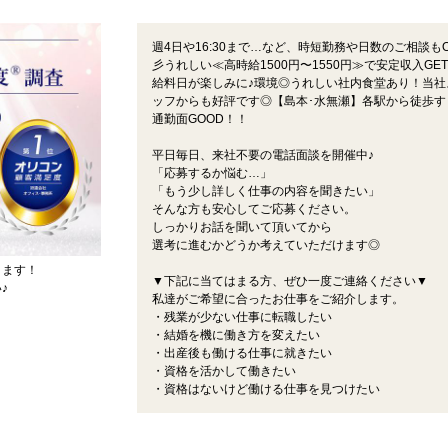
週4日や16:30まで…など、時短勤務や日数のご相談も
彡うれしい≪高時給1500円〜1550円≫で安定収入GE
給料日が楽しみに♪環境◎うれしい社内食堂あり！当社
ッフからも好評です◎【島本･水無瀬】各駅から徒歩す
通勤面GOOD！！
平日毎日、来社不要の電話面談を開催中♪
「応募するか悩む…」
「もう少し詳しく仕事の内容を聞きたい」
そんな方も安心してご応募ください。
しっかりお話を聞いて頂いてから
選考に進むかどうか考えていただけます◎
ります！
▼下記に当てはまる方、ぜひ一度ご連絡ください▼
♪
私達がご希望に合ったお仕事をご紹介します。
・残業が少ない仕事に転職したい
・結婚を機に働き方を変えたい
・出産後も働ける仕事に就きたい
・資格を活かして働きたい
・資格はないけど働ける仕事を見つけたい