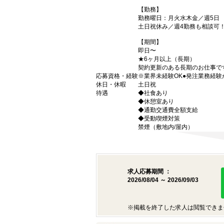
【勤務】
勤務曜日：月火水木金／週5日
土日祝休み／週4勤務も相談可
【期間】
即日〜
★6ヶ月以上（長期）
契約更新のある長期のお仕事で
応募資格・経験
※業界未経験OK●発注業務経験
休日・休暇
土日祝
待遇
◆社食あり
◆休憩室あり
◆通勤交通費全額支給
◆受動喫煙対策
禁煙（敷地内/屋内）
求人応募期間 ：
2026/08/04 ～ 2026/09/03
※掲載を終了した求人は閲覧できま