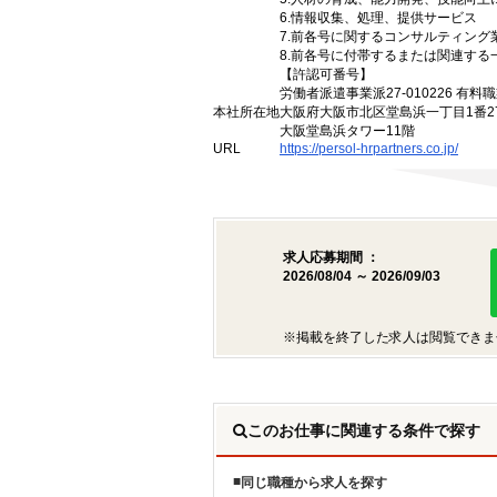
6.情報収集、処理、提供サービス
7.前各号に関するコンサルティン
8.前各号に付帯するまたは関連する
【許認可番号】
労働者派遣事業派27-010226 有料職
本社所在地
大阪府大阪市北区堂島浜一丁目1番2
大阪堂島浜タワー11階
URL
https://persol-hrpartners.co.jp/
求人応募期間 ：
2026/08/04 ～ 2026/09/03
※掲載を終了した求人は閲覧できま
このお仕事に関連する条件で探す
同じ職種から求人を探す