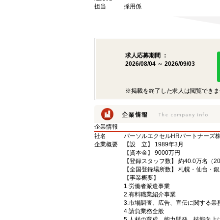
担当
採用係
求人応募期間 ：
2026/08/04 ～ 2026/09/03
※掲載を終了した求人は閲覧できま
企業情報
社名
パーソルエクセルHRパートナーズ
企業概要
【設 立】 1989年3月
【資本金】 9000万円
【登録スタッフ数】 約40.0万名（2
【全国登録場所数】 札幌・仙台・
【事業概要】
1.労働者派遣事業
2.有料職業紹介事業
3.市場調査、広告、宣伝に関する
4.請負業務全般
5.人材の育成、能力開発、技能向