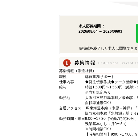
求人応募期間 ：
2026/08/04 ～ 2026/09/03
※掲載を終了した求人は閲覧できま
募集情報（派遣社員）
職種
購買事務サポート
仕事内容
◆発注伝票作成◆データ登録◆
給与
時給1,500円〜1,550円（経
※当社規定あり
勤務地
大阪府三島郡島本町／最寄駅：
自転車通勤OK！
交通アクセス
JR東海道本線（米原－神戸）「
阪急京都本線「水無瀬」駅より
勤務時間・曜日
9:00〜17:30（実働7時間30
残業基本なし（月0〜5h）
※時間相談OK！
【時短相談可】9:00〜17:00、9: