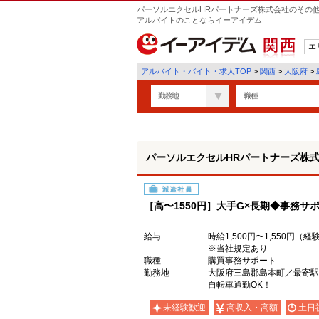
パーソルエクセルHRパートナーズ株式会社のその他
アルバイトのことならイーアイデム
エ
関西
アルバイト・バイト・求人TOP
>
関西
>
大阪府
>
勤務地
職種
パーソルエクセルHRパートナーズ株
派遣社員
［高〜1550円］大手G×長期◆事務サ
給与
時給1,500円〜1,550円（
※当社規定あり
職種
購買事務サポート
勤務地
大阪府三島郡島本町／最寄駅
自転車通勤OK！
未経験歓迎
高収入・高額
土日