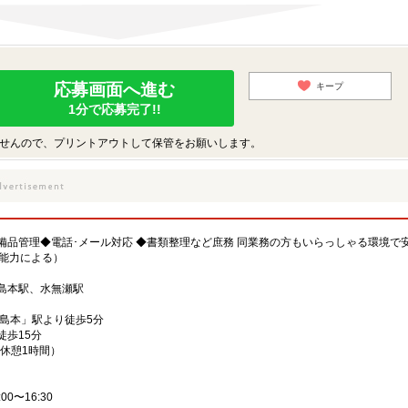
応募画面へ進む
キープ
1分で応募完了!!
せんので、プリントアウトして保管をお願いします。
備品管理◆電話･メール対応 ◆書類整理など庶務 同業務の方もいらっしゃる環境で
験・能力による）
島本駅、水無瀬駅
島本」駅より徒歩5分
徒歩15分
分、休憩1時間）
00〜16:30