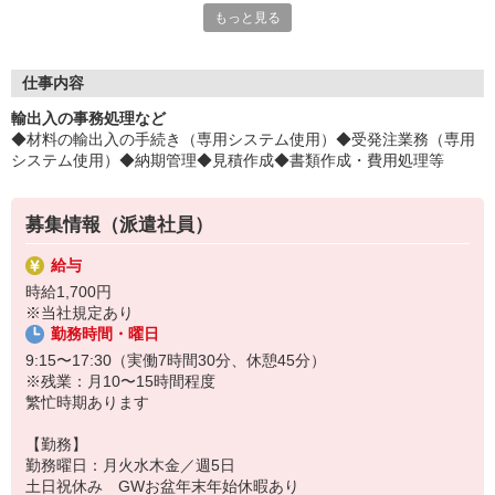
もっと見る
とっても、オトクに♪
平日毎日、来社不要の電話面談を開催中♪
「応募するか悩む…」
仕事内容
「もう少し詳しく仕事の内容を聞きたい」
輸出入の事務処理など
そんな方も安心してご応募ください。
◆材料の輸出入の手続き（専用システム使用）◆受発注業務（専用
しっかりお話を聞いて頂いてから
システム使用）◆納期管理◆見積作成◆書類作成・費用処理等
選考に進むかどうか考えていただけます◎
▼下記に当てはまる方、ぜひ一度ご連絡ください▼
募集情報（派遣社員）
私達がご希望に合ったお仕事をご紹介します。
・残業が少ない仕事に転職したい
給与
・結婚を機に働き方を変えたい
時給1,700円
・出産後も働ける仕事に就きたい
※当社規定あり
・資格を活かして働きたい
勤務時間・曜日
・資格はないけど働ける仕事を見つけたい
9:15〜17:30（実働7時間30分、休憩45分）
※残業：月10〜15時間程度
繁忙時期あります
【勤務】
勤務曜日：月火水木金／週5日
土日祝休み GWお盆年末年始休暇あり