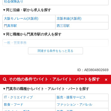
社会保険あり
同じ沿線・駅から求人を探す
大阪モノレール(大阪府)
京阪本線(大阪府)
門真市駅
西三荘駅
同じ職種から門真市駅の求人を探す
一般・営業事務
関連する条件をもっと見る
同じ雇用形態から門真市駅の求人を探す
派遣社員
同じ特徴から門真市駅の求人を探す
ID：AE0804802669
未経験歓迎
高収入・高額
その他の条件でバイト・アルバイト・パートを探す
土日祝休み
交通費支給
門真市の職種からバイト・アルバイト・パートを探す
社会保険あり
IT・クリエイティブ
販売・接客サービス
同じ職種から求人を探す
飲食・フード
ファッション・アパレル
オフィスワーク・事務