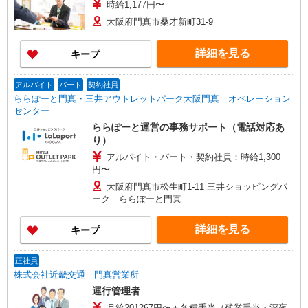
時給1,177円〜
大阪府門真市桑才新町31-9
詳細を見る
キープ
アルバイト
パート
契約社員
ららぽーと門真・三井アウトレットパーク大阪門真 オペレーション
センター
ららぽーと運営の事務サポート（電話対応あ
り）
アルバイト・パート・契約社員：時給1,300
円〜
大阪府門真市松生町1-11 三井ショッピングパ
ーク ららぽーと門真
詳細を見る
キープ
正社員
株式会社近畿交通 門真営業所
運行管理者
月給201267円〜＋各種手当（残業手当・深夜