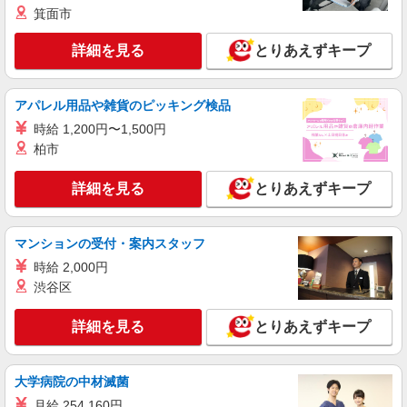
箕面市
詳細を見る
キープ
詳細を見る
とりあえずキープ
派遣社員
パーソルエクセルHRパートナーズ株式会社
アパレル用品や雑貨のピッキング検品
価格の登録や納期の連絡など貿易サポート事務
時給 1,200円〜1,500円
時給1,900円 ※当社規定あり
柏市
大阪府門真市／最寄駅：西三荘駅、大日駅
詳細を見る
とりあえずキープ
詳細を見る
キープ
マンションの受付・案内スタッフ
派遣社員
パーソルエクセルHRパートナーズ株式会社
時給 2,000円
渋谷区
受発注や輸出入サポート業務
時給1,650円〜1,750円（経験・能力による）
詳細を見る
とりあえずキープ
※当社規定あり
大阪府門真市／最寄駅：西三荘駅、大日駅 勤
務先名：パナソニックグループ
大学病院の中材滅菌
月給 254,160円
詳細を見る