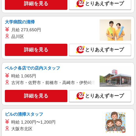
詳細を見る
とりあえずキープ
詳細を見る
キープ
大学病院の清掃
紹介予定派遣
月給 273,650円
株式会社パソナ・大阪/OKW6001175930
品川区
営業事務/一般事務
時給1550円 ★交通費規定に基づき交通費支給
詳細を見る
とりあえずキープ
大阪府門真市（京阪本線西三荘駅）
ベルク各店での店内スタッフ
詳細を見る
キープ
時給 1,065円
派遣社員
古河市・佐野市・前橋市・高崎市・伊勢崎市・太田市・館林市・
株式会社グロップ 梅田オフィス
一般事務／データ入力／電話取次／土日休み／
詳細を見る
とりあえずキープ
日勤専属
時給1,350円〜1,688円＋交通費全額支給 ※残
ビルの清掃スタッフ
業発生時は時給25％アップ ※交通費支給規定あり
※給与の希望日払い制度あり ＜月収例＞ ＊月22
雇入れ直後：大阪府門真市江端町 変更の範
時給 1,200円〜1,200円
日勤務の場合 時給1,350円×7.5時間×22日＝
囲：会社の定める就業場所
大阪市北区
222,750円＋交通費＋残業代