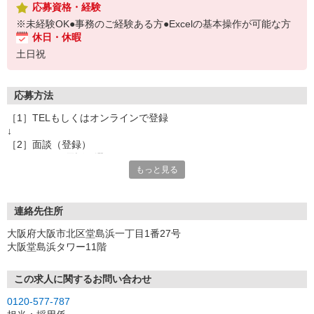
応募資格・経験
※未経験OK●事務のご経験ある方●Excelの基本操作が可能な方
休日・休暇
土日祝
応募方法
［1］TELもしくはオンラインで登録
↓
［2］面談（登録）
オンラインor電話お選び頂けます
もっと見る
★所要時間：30分〜1時間
★ご希望や入社日の相談などお聞かせください
↓
［3］お仕事の紹介
連絡先住所
ご応募頂いたお仕事の詳しい説明
大阪府大阪市北区堂島浜一丁目1番27号
ご希望条件に合うお仕事があればその他のお仕事もご紹介
大阪堂島浜タワー11階
↓
［4］お仕事決定
就業にあたっての手続きを行います。
この求人に関するお問い合わせ
↓
0120-577-787
［5］お仕事スタート