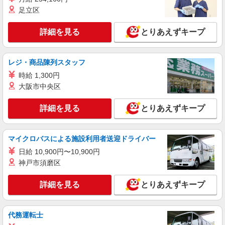
キープ
足立区
派遣社員
詳細を見る
とりあえずキープ
パーソルエクセルHRパートナーズ株式会社
貿易サポートの事務
時給1,650円〜1,750円（経験・能力による）
レジ・商品陳列スタッフ
※当社規定あり
時給 1,300円
大阪府門真市／最寄駅：西三荘駅、大日駅 勤
大阪市中央区
務先名：☆パナソニックグループ☆
詳細を見る
とりあえずキープ
詳細を見る
キープ
派遣社員
マイクロバスによる施設利用者送迎ドライバー
パーソルエクセルHRパートナーズ株式会社
日給 10,900円〜10,900円
データ入力や資料作成などの事務
神戸市須磨区
時給1,550円〜1,580円（経験・能力による）
※当社規定あり
詳細を見る
とりあえずキープ
大阪府門真市／最寄駅：西三荘駅、大日駅 ※
自転車通勤OK 勤務先名：☆パナソニックグルー
プ☆
代務運転士
詳細を見る
キープ