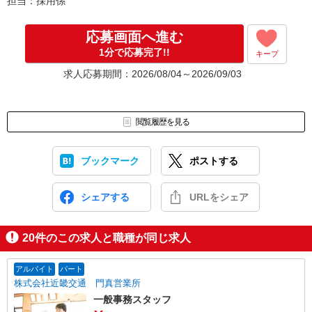
担当：採用係
出勤初日は営業担当が同行するので
ご安心くださいね。
応募画面へ進む
1分で応募完了!!
キープ
※ご応募のタイミングによっては募集が終了している場合もござい
ます。予めご了承ください。
求人応募期間：2026/08/04～2026/09/03
お仕事番号（ES26-0589795）
閲覧履歴を見る
ブックマーク
ポストする
シェアする
URLをシェア
20
件のこの求人と職種が同じ求人
アルバイト
パート
株式会社近畿交通 門真営業所
一般事務スタッフ