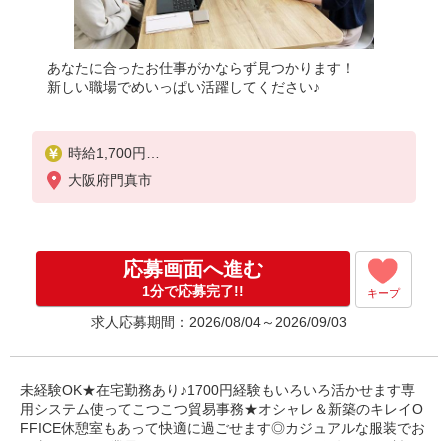
あなたに合ったお仕事がかならず見つかります！
新しい職場でめいっぱい活躍してください♪
時給1,700円
※当社規定あり
大阪府門真市
応募画面へ進む
1分で応募完了!!
キープ
求人応募期間：2026/08/04～2026/09/03
未経験OK★在宅勤務あり♪1700円経験もいろいろ活かせます専
用システム使ってこつこつ貿易事務★オシャレ＆新築のキレイO
FFICE休憩室もあって快適に過ごせます◎カジュアルな服装でお
仕事OKです！業界TOPクラスのパナソニック健保年間保険料が