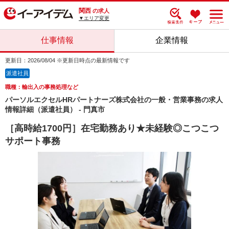
関西
の求人
▼エリア変更
仕事情報
企業情報
更新日：2026/08/04 ※更新日時点の最新情報です
派遣社員
職種：輸出入の事務処理など
パーソルエクセルHRパートナーズ株式会社の一般・営業事務の求人
情報詳細（派遣社員） - 門真市
［高時給1700円］在宅勤務あり★未経験◎こつこつ
サポート事務