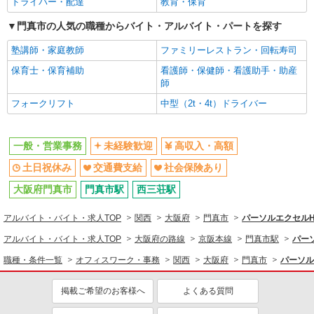
ドライバー・配達
教育・保育
一般・営業事務
門真市の人気の職種からバイト・アルバイト・パートを探す
同じ特徴から求人を探す
塾講師・家庭教師
ファミリーレストラン・回転寿司
未経験歓迎
土日祝休み
保育士・保育補助
看護師・保健師・看護助手・助産
交通費支給
社会保険あり
師
フォークリフト
中型（2t・4t）ドライバー
一般・営業事務
未経験歓迎
高収入・高額
土日祝休み
交通費支給
社会保険あり
大阪府門真市
門真市駅
西三荘駅
アルバイト・バイト・求人TOP
関西
大阪府
門真市
パーソルエクセル
アルバイト・バイト・求人TOP
大阪府の路線
京阪本線
門真市駅
パー
職種・条件一覧
オフィスワーク・事務
関西
大阪府
門真市
パーソル
掲載ご希望のお客様へ
よくある質問