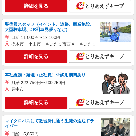
詳細を見る
キープ
詳細を見る
とりあえずキープ
派遣社員
警備員スタッフ（イベント、道路、商業施設、
パーソルエクセルHRパートナーズ株式会社
大型駐車場、JR列車見張りなど）
部署の材料調達業務や輸出入業務のサポート事
日給 11,000円〜12,100円
務
栃木市・小山市・さいたま市西区・さいたま市岩槻区・久喜市・
時給1,900円〜2,000円（経験・能力による）
※当社規定あり
詳細を見る
とりあえずキープ
大阪府門真市／最寄駅：西三荘駅、大日駅 勤
務先名：パナソニックグループ
本社総務・経理（正社員）※試用期間あり
詳細を見る
キープ
月給 222,750円〜230,750円
豊中市
派遣社員
パーソルエクセルHRパートナーズ株式会社
詳細を見る
とりあえずキープ
国内の仕入れ手続きや輸出業務などのサポート
事務
時給1,900円〜2,000円（経験・能力による）
マイクロバスにて教習所に通う生徒の送迎ドラ
※当社規定あり
イバー
大阪府門真市／最寄駅：西三荘駅、大日駅 勤
日給 15,850円
務先名：パナソニックグループ