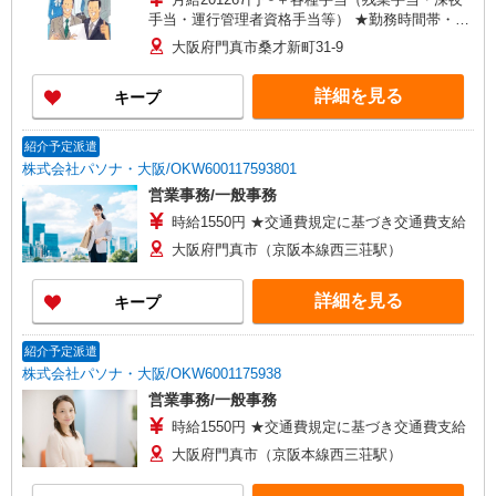
手当・運行管理者資格手当等） ★勤務時間帯・経
験・資格により優遇します 【給与例】 月収例：
大阪府門真市桑才新町31-9
245000円〜289000円 年収例：294万円〜346万円
詳細を見る
キープ
紹介予定派遣
株式会社パソナ・大阪/OKW600117593801
営業事務/一般事務
時給1550円 ★交通費規定に基づき交通費支給
大阪府門真市（京阪本線西三荘駅）
詳細を見る
キープ
紹介予定派遣
株式会社パソナ・大阪/OKW6001175938
営業事務/一般事務
時給1550円 ★交通費規定に基づき交通費支給
大阪府門真市（京阪本線西三荘駅）