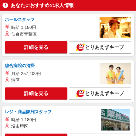
あなたにおすすめの求人情報
給
大阪府門真市（京阪本線西三荘駅）
ホールスタッフ
詳細を見る
キープ
時給 1,150円
仙台市青葉区
派遣社員
株式会社パソナ・大阪/OKW600117705401
詳細を見る
とりあえずキープ
営業事務/OA事務/一般事務
月給251100円 ★交通費規定に基づき交通費支
総合病院の清掃
給
月給 257,400円
大阪府門真市（京阪本線西三荘駅）
港区
詳細を見る
キープ
詳細を見る
とりあえずキープ
派遣社員
株式会社パソナ・大阪/OKW6001169436
レジ・商品陳列スタッフ
一般事務/データ入力
時給 1,180円
月給235000円 ★交通費規定に基づき交通費支
堺市堺区
給
大阪府門真市（京阪本線西三荘駅）