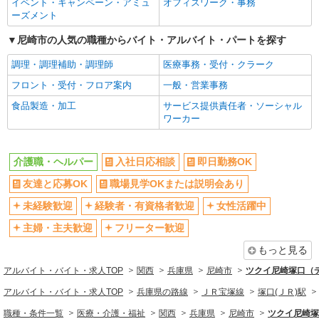
イベント・キャンペーン・アミュ
オフィスワーク・事務
ブランクOK
ミドル（40代～）活躍中
ーズメント
エルダー（50代～）活躍中
昇給あり
尼崎市の人気の職種からバイト・アルバイト・パートを探す
禁煙・分煙
バイク通勤OK
調理・調理補助・調理師
医療事務・受付・クラーク
自転車通勤OK
残業ほぼなし
フロント・受付・フロア案内
一般・営業事務
副業・WワークOK
転勤なし
食品製造・加工
サービス提供責任者・ソーシャル
交通費支給
社会保険あり
ワーカー
産休・育休取得実績あり
各種手当（家族・役職・インセン
ティブなど）あり
介護職・ヘルパー
入社日応相談
即日勤務OK
研修制度あり
社員登用あり
友達と応募OK
職場見学OKまたは説明会あり
資格取得支援制度あり
髪型・髪色自由
髭（ひげ）OK
ネイルOK
未経験歓迎
経験者・有資格者歓迎
女性活躍中
主婦・主夫歓迎
フリーター歓迎
同じ職種から求人を探す
もっと見る
医療・介護・福祉
アルバイト・バイト・求人TOP
関西
兵庫県
尼崎市
ツクイ尼崎塚口（
介護職・ヘルパー
アルバイト・バイト・求人TOP
兵庫県の路線
ＪＲ宝塚線
塚口(ＪＲ)駅
同じ特徴から求人を探す
職種・条件一覧
医療・介護・福祉
関西
兵庫県
尼崎市
ツクイ尼崎塚