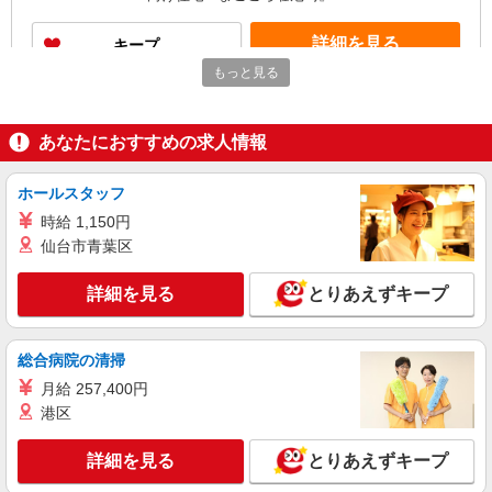
別途手当支給
詳細を見る
キープ
もっと見る
契約社員
武庫之荘ケアセンターそよ風：RO10419
あなたにおすすめの求人情報
デイサービス 介護スタッフ
【月給】229,320円〜269,320円 ▼給与詳細 処
遇改善手当：34,320円 ▼下記別途支給 通勤手当
ホールスタッフ
年末年始手当：380円/時 寸志あり：年2回（6月・
兵庫県尼崎市武庫元町1-17-8
時給 1,150円
12月） ※業績による 特別報酬：平均33.8万円（最
仙台市青葉区
高額130万円） ※2025年6月支給実績 ※処遇改善
詳細を見る
キープ
手当は試用期間中(3ヶ月)は支給なし
詳細を見る
とりあえずキープ
パート
武庫之荘ケアセンターそよ風：RO14805
総合病院の清掃
デイサービス 介護スタッフ
月給 257,400円
【時給】1,400円〜1,500円 ▼給与詳細 処遇改
善手当：200円/時 ▼下記別途支給 通勤手当 年末
港区
年始手当：380円/時 寸志あり：年2回（6月・12
兵庫県尼崎市武庫元町1-17-8
月） ※業績による ※処遇改善手当は試用期間中(3
詳細を見る
とりあえずキープ
ヶ月)は支給なし
詳細を見る
キープ