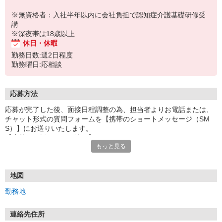
※無資格者：入社半年以内に会社負担で認知症介護基礎研修受
講
※深夜帯は18歳以上
休日・休暇
勤務日数:週2日程度
勤務曜日:応相談
応募方法
応募が完了した後、面接日程調整の為、担当者よりお電話または、
チャット形式の質問フォームを【携帯のショートメッセージ（SM
S）】にお送りいたします。
【応募から採用までの流れ】
もっと見る
1.応募…Webもしくはお電話より応募ください。
2.面接…ご質問や働き方の相談も受け付けます。
※面接時に適性検査＋実技試験を実施
※実技試験はドライバーの職種のみとなります。
地図
3.採用…入社日はご相談に応じます。
勤務地
連絡先住所