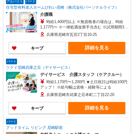
アルバイト
パート
住宅型有料老人ホームびれい尼崎（株式会社パーソナルライフ）
介護職
時給1,400円以上 ※無資格者の場合は、時給
1,177円〜 ※一律処遇改善手当含む ※試用期間3ヶ
月（同条件）
兵庫県尼崎市瓦宮2丁目10-25
詳細を見る
キープ
パート
ツクイ尼崎武庫之荘（デイサービス）
デイサービス 介護スタッフ（ケアクルー）
時給1,170円〜1,200円 ★土日祝日は時給100円
アップ！ ※給与幅は資格・経験等による
兵庫県尼崎市武庫之荘本町二丁目22-20
詳細を見る
キープ
パート
グッドタイム リビング 尼崎駅前