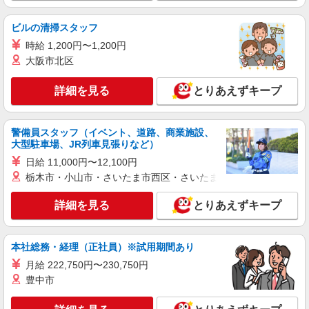
尼崎ケアセンターそよ風：RO44604
デイサービス 介護スタッフ
ビルの清掃スタッフ
【月給】229,320円〜269,320円 ▼給与詳細 処
時給 1,200円〜1,200円
遇改善手当：34,320円 ▼下記別途支給 通勤手当
大阪市北区
年末年始手当：380円/時 寸志あり：年2回（6月・
兵庫県尼崎市食満7-17-1
12月） ※業績による 特別報酬：平均33.8万円（最
詳細を見る
とりあえずキープ
高額130万円） ※2025年6月支給実績 ※処遇改善
詳細を見る
キープ
手当は試用期間中(3ヶ月)は支給なし
警備員スタッフ（イベント、道路、商業施設、
正社員
大型駐車場、JR列車見張りなど）
尼崎ケアセンターそよ風：RO43170
日給 11,000円〜12,100円
デイサービス 介護リーダー
栃木市・小山市・さいたま市西区・さいたま市岩槻区・久喜市・
【月給】247,320円〜302,320円 ▼給与詳細 資
格手当：10,000円 処遇改善手当：34,320円 住宅手
詳細を見る
とりあえずキープ
当：規定あり （規定あり） 精勤手当：8,000円 調
兵庫県尼崎市食満7-17-1
整手当：０〜10,000円 ▼下記別途支給 通勤手当：
規定あり 年末年始手当：380円/時 賞与年2回（6
詳細を見る
キープ
月・12月） 昇給年1回（4月） 特別報酬：平均
本社総務・経理（正社員）※試用期間あり
33.8万円（最高額130万円） ※2025年6月支給実績
月給 222,750円〜230,750円
※処遇改善手当は試用期間中(3ヶ月)は支給なし
パート
豊中市
尼崎ケアセンターそよ風：RO35997
グループホーム 夜勤専従介護職