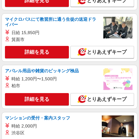
詳細を見る
とりあえずキープ
【時給】1,420円〜 ▼給与詳細 処遇改善手
当：220円/時 夜勤手当:6,000円/回 ※夜勤1回あた
り28,720円（処遇改善手当含） ▼下記別途支給 通
兵庫県尼崎市食満7-17-1
マイクロバスにて教習所に通う生徒の送迎ドラ
勤手当 年末年始手当：380円/時 寸志あり：年2回
イバー
（6月・12月） ※業績による ※処遇改善手当は試
詳細を見る
キープ
日給 15,850円
用期間中(3ヶ月)は支給なし
箕面市
パート
詳細を見る
とりあえずキープ
尼崎ケアセンターそよ風：RO33564
デイサービス 介護スタッフ
【時給】1,316円〜1,400円 ▼給与詳細 処遇改
アパレル用品や雑貨のピッキング検品
善手当：200円/時 ▼下記別途支給 通勤手当 年末
年始手当：380円/時 寸志あり：年2回（6月・12
時給 1,200円〜1,500円
兵庫県尼崎市食満7-17-1
月） ※業績による ※処遇改善手当は試用期間中(3
柏市
ヶ月)は支給なし
詳細を見る
キープ
詳細を見る
とりあえずキープ
正社員
エイジフリーハウス尼崎西 看護小規模多機能
マンションの受付・案内スタッフ
介護職／有料老人ホーム／正社員／介護福祉士
時給 2,000円
月給25万7330円〜26万3510円 ※経験・能力・
渋谷区
資格等による 介護福祉士 月給 25万7330円 社会福