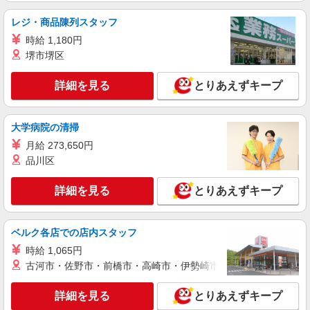
レジ・商品陳列スタッフ
正社員
時給 1,180円
尼崎ケアセンターそよ風：RO16224
堺市堺区
グループホーム 介護スタッフ
【月給】278,920円〜323,920円 ▼給与詳細 資
詳細を見る
とりあえずキープ
格手当：10,000円 処遇改善手当：35,920円 夜勤手
当：30,000円（5回分） ※6回目以降は1回6,000円
兵庫県尼崎市食満7-17-1
支給 住宅手当：規定あり 精勤手当：8,000円 ▼下
記別途支給 通勤手当 年末年始手当：380円/時 賞
大学病院の清掃
詳細を見る
キープ
与年2回（6月・12月） 昇給年1回（4月） 特別報
月給 273,650円
酬：平均26.6万円（最高額109万円） ※2025年6月
品川区
支給実績 ※処遇改善手当は試用期間中(3ヶ月)は支
契約社員
給なし
尼崎ケアセンターそよ風：RO16767
詳細を見る
とりあえずキープ
グループホーム 介護スタッフ
【月給】260,920円〜300,920円 ▼給与詳細 処
遇改善手当：35,920円 夜勤手当：30,000円（5回
ベルク各店での店内スタッフ
分） ※6回目以降は1回6,000円支給 ▼下記別途支
兵庫県尼崎市食満7-17-1
時給 1,065円
給 通勤手当 年末年始手当：380円/時 寸志あり：
年2回（6月・12月） ※業績による 特別報酬：平
古河市・佐野市・前橋市・高崎市・伊勢崎市・太田市・館林市・
詳細を見る
キープ
均26.6万円（最高額109万円） ※2025年6月支給実
績 ※処遇改善手当は試用期間中(3ヶ月)は支給なし
詳細を見る
とりあえずキープ
契約社員