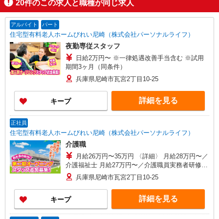
20
件のこの求人と職種が同じ求人
アルバイト
パート
住宅型有料老人ホームびれい尼崎（株式会社パーソナルライフ）
夜勤専従スタッフ
日給2万円〜 ※一律処遇改善手当含む ※試用
期間3ヶ月（同条件）
兵庫県尼崎市瓦宮2丁目10-25
詳細を見る
キープ
正社員
住宅型有料老人ホームびれい尼崎（株式会社パーソナルライフ）
介護職
月給26万円〜35万円 〈詳細〉 月給28万円〜／
介護福祉士 月給27万円〜／介護職員実務者研修修
了 月給26万円〜／介護職員初任者研修修了 ※夜
兵庫県尼崎市瓦宮2丁目10-25
勤手当4回分（1回5,000円）・一律処遇改善手当含
む ※夜勤は月0〜6回で応相談 ※経験・能力を考
詳細を見る
キープ
慮の上、決定します。 ※試用期間3ヶ月（同条
件）