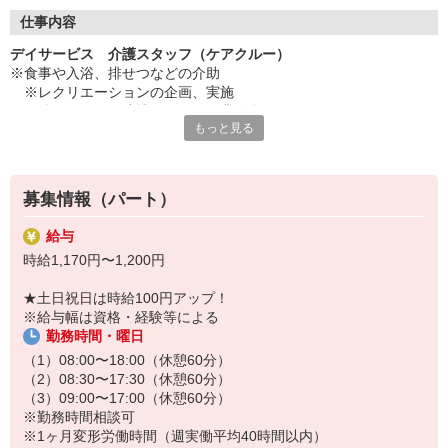
◇長く安心して働ける環境づくり
・ツクイ独自の福祉厚生制度でプライベートも充実
仕事内容
・子育てサポート企業として「くるみん認定」の取得
デイサービス 介護スタッフ（ケアクルー）
・子育て支援の福利厚生制度あり！子育てと仕事の両立を応援◎
※食事や入浴、排せつなどの介助
・スタッフ何でも相談窓口やライフキャリア相談など、各相談窓
※レクリエーションの企画、実施
口あり
※他スタッフと連携してのケア業務全般
もっと見る
※送迎・添乗業務
◇頑張った分、スタッフに還元！
※各種記録業務など
・2024年冬季賞与からインセンティブ賞与を導入
・パートは特別手当の支給あり
★＼サービス・職種の魅力／
募集情報（パート）
「今私たちに求められていることは何だろう」「どんな工夫をした
ら喜んでいただけるだろう」他職種で連携しながら創意工夫し支援
給与
していきます。感謝の言葉を直接いただけたり、信頼関係を築いて
時給1,170円〜1,200円
いくことができます。日勤のみで働け介護度も比較的高くないた
め、体に負担が少ないのも魅力の一つです。
★土日祝日は時給100円アップ！
※給与幅は資格・経験等による
勤務時間・曜日
（1）08:00〜18:00（休憩60分）
（2）08:30〜17:30（休憩60分）
（3）09:00〜17:00（休憩60分）
※勤務時間相談可
※1ヶ月変形労働時間（週実働平均40時間以内）