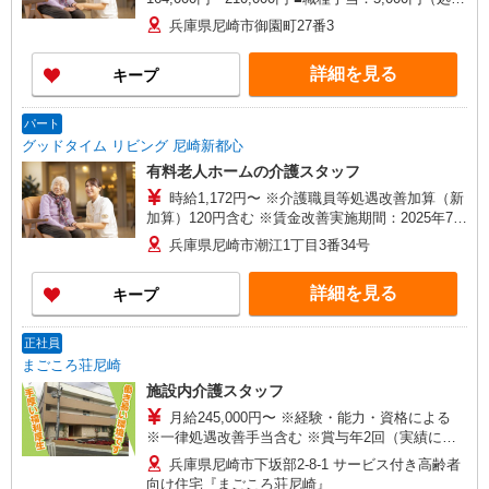
改善加算1,000円分含む） ■夜勤手当：26,000円
兵庫県尼崎市御園町27番3
（5回の場合） 1回につき5,000円、5回目以降
6,000円 ■介護職員等処遇改善加算（「新加
詳細を見る
キープ
算」）：20,200円/月 ※ ※賃金改善実施期間：
2025年7月〜2026年8月 ※以下は該当する場合に
別途付与します。 ■資格手当 介護福祉士 10,000円
パート
グッドタイム リビング 尼崎新都心
有料老人ホームの介護スタッフ
時給1,172円〜 ※介護職員等処遇改善加算（新
加算）120円含む ※賃金改善実施期間：2025年7
月〜2026年8月 ※7:00〜9:00の勤務の2時間勤務に
兵庫県尼崎市潮江1丁目3番34号
つき、早出手当（500円/回）付与。
詳細を見る
キープ
正社員
まごころ荘尼崎
施設内介護スタッフ
月給245,000円〜 ※経験・能力・資格による
※一律処遇改善手当含む ※賞与年2回（実績によ
る） ※処遇改善一時金年2回支給 ※夜勤0回〜5回
兵庫県尼崎市下坂部2-8-1 サービス付き高齢者
までの手当含む 6回目以降は（5,000円/1夜勤）
向け住宅『まごころ荘尼崎』