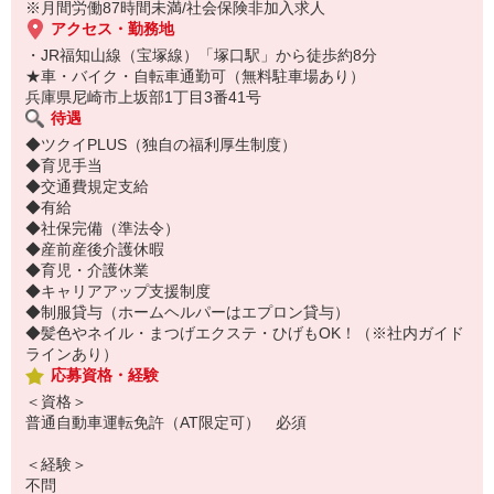
※月間労働87時間未満/社会保険非加入求人
アクセス・勤務地
・JR福知山線（宝塚線）「塚口駅」から徒歩約8分
★車・バイク・自転車通勤可（無料駐車場あり）
兵庫県尼崎市上坂部1丁目3番41号
待遇
◆ツクイPLUS（独自の福利厚生制度）
◆育児手当
◆交通費規定支給
◆有給
◆社保完備（準法令）
◆産前産後介護休暇
◆育児・介護休業
◆キャリアアップ支援制度
◆制服貸与（ホームヘルパーはエプロン貸与）
◆髪色やネイル・まつげエクステ・ひげもOK！（※社内ガイド
ラインあり）
応募資格・経験
＜資格＞
普通自動車運転免許（AT限定可） 必須
＜経験＞
不問