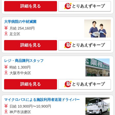
祉士 月給 26万3510円 ※一律処遇改善加算含む ※
エイジフリーハウス尼崎西 兵庫県尼崎市大島1
詳細を見る
とりあえずキープ
夜勤手当6000円/4回を含む 〇資格手当 〇職種手当
丁目10-1
〇業務手当 〇時間外勤務手当 〇夜勤手当 〇深夜
勤務手当 〇休日勤務手当 〇年末年始勤務手当
詳細を見る
キープ
大学病院の中材滅菌
月給 254,160円
正社員
足立区
エイジフリーハウス尼崎西 看護小規模多機能
介護リーダー／有料老人ホーム／正社員
詳細を見る
とりあえずキープ
月給28万2,020円〜33万1,400円 ※一律介護職
員処遇改善加算含む ※経験・能力・前職給与を考
慮の上、決定します ※夜勤手当6,000円/4回を含む
エイジフリーハウス尼崎西 兵庫県尼崎市大島1
レジ・商品陳列スタッフ
〇資格手当 〇職種手当 〇業務手当 〇時間外勤務
丁目10-1
手当 〇夜勤手当 〇深夜勤務手当 〇休日勤務手当
時給 1,300円
〇年末年始勤務手当
大阪市中央区
詳細を見る
キープ
詳細を見る
とりあえずキープ
パート
パナソニック エイジフリーケアセンター尼崎
デイサービス／介護職／パート
マイクロバスによる施設利用者送迎ドライバー
時給1,193円〜1,346円 ※経験・能力・資格等
日給 10,900円〜10,900円
による 社会福祉士・介護福祉士 時給1,346円 その
神戸市須磨区
他資格 時給1,193円 ※一律処遇改善加算含む 〇時