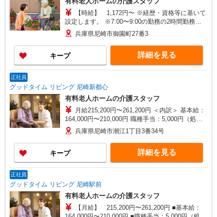
有料老人ホームの介護スタッフ
【時給】 1,172円〜 ※経歴・資格等に基いて
設定します。 ※7:00〜9:00の勤務の2時間勤務に
つき、早出手当（500円/回）付与。 ※介護職員等
兵庫県尼崎市御園町27番3
処遇改善加算（新加算）120円含む ※賃金改善実
施期間：2025年7月〜2026年8月
詳細を見る
キープ
正社員
グッドタイム リビング 尼崎新都心
有料老人ホームの介護スタッフ
月給215,200円〜261,200円 ＜内訳＞ 基本給：
164,000円〜210,000円 職種手当：5,000円（処遇
改善加算1,000円分を含む） 夜勤手当：26,000円
兵庫県尼崎市潮江1丁目3番34号
（夜勤5回の場合） └ 1回につき5,000円／5回目以
降は6,000円 介護職員等処遇改善加算（新加
詳細を見る
キープ
算）：20,200円／月 ※賃金改善実施期間：2025年
7月〜2026年8月 ◆別途支給 資格手当：介護福祉
士 10,000円 時間外手当：別途全額支給（サービス
正社員
残業なし） ◆月収例 月収251,200円 （介護福祉士
グッドタイム リビング 尼崎駅前
／資格取得後の実務経験3年／夜勤5回の場合）
有料老人ホームの介護スタッフ
【月給】 215,200円〜261,200円 ■基本給：
164,000円〜210,000円 ■職種手当：5,000円（処遇