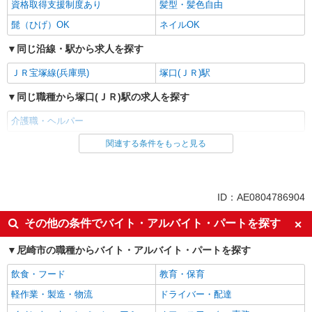
資格取得支援制度あり
髪型・髪色自由
髭（ひげ）OK
ネイルOK
同じ沿線・駅から求人を探す
ＪＲ宝塚線(兵庫県)
塚口(ＪＲ)駅
同じ職種から塚口(ＪＲ)駅の求人を探す
介護職・ヘルパー
関連する条件をもっと見る
同じ雇用形態から塚口(ＪＲ)駅の求人を探す
パート
同じ特徴から塚口(ＪＲ)駅の求人を探す
ID：AE0804786904
入社日応相談
即日勤務OK
その他の条件でバイト・アルバイト・パートを探す
友達と応募OK
職場見学OKまたは説明会あり
尼崎市の職種からバイト・アルバイト・パートを探す
未経験歓迎
経験者・有資格者歓迎
飲食・フード
教育・保育
女性活躍中
主婦・主夫歓迎
軽作業・製造・物流
ドライバー・配達
フリーター歓迎
学歴不問