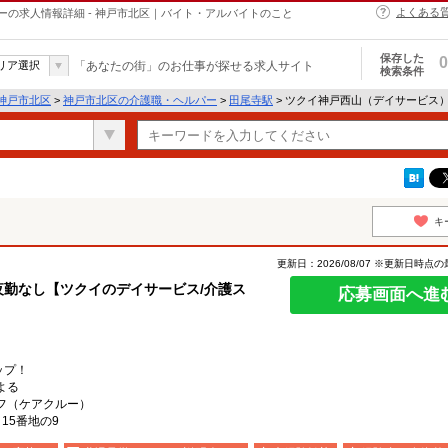
よくある
の求人情報詳細 - 神戸市北区｜バイト・アルバイトのこと
保存した
0
リア選択
「あなたの街」のお仕事が探せる求人サイト
検索条件
神戸市北区
>
神戸市北区の介護職・ヘルパー
>
田尾寺駅
> ツクイ神戸西山（デイサービス
キ
更新日：2026/08/07 ※更新日時点
夜勤なし【ツクイのデイサービス/介護ス
応募画面へ進
ップ！
よる
フ（ケアクルー）
15番地の9