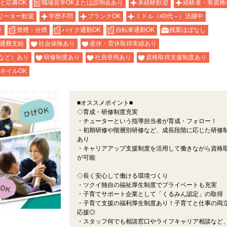
と応募OK
職場見学OKまたは説明会あり
未経験歓迎
経験者・有資格
リーター歓迎
学歴不問
ブランクOK
ミドル（40代～）活躍中
り
禁煙・分煙
バイク通勤OK
自転車通勤OK
残業ほぼなし
通費支給
社会保険あり
産休・育休取得実績あり
など）あり
研修制度あり
社員登用あり
資格取得支援制度あり
ネイルOK
■オススメポイント■
◇育成・研修制度充実
・チューターという指導担当者が育成・フォロー！
・初期研修や階層別研修など、成長段階に応じた研修
あり
・キャリアアップ支援制度を活用して働きながら資格
が可能
◇長く安心して働ける環境づくり
・ツクイ独自の福祉厚生制度でプライベートも充実
・子育てサポート企業として「くるみん認定」の取得
・子育て支援の福利厚生制度あり！子育てと仕事の両
応援◎
・スタッフ何でも相談窓口やライフキャリア相談など