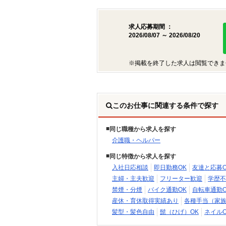
求人応募期間 ：
2026/08/07 ～ 2026/08/20
※掲載を終了した求人は閲覧できま
このお仕事に関連する条件で探す
同じ職種から求人を探す
介護職・ヘルパー
同じ特徴から求人を探す
入社日応相談
即日勤務OK
友達と応募O
主婦・主夫歓迎
フリーター歓迎
学歴不
禁煙・分煙
バイク通勤OK
自転車通勤O
産休・育休取得実績あり
各種手当（家
髪型・髪色自由
髭（ひげ）OK
ネイルO