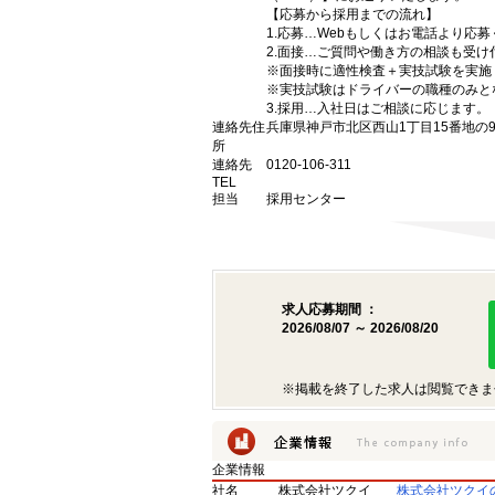
【応募から採用までの流れ】
1.応募…Webもしくはお電話より応
2.面接…ご質問や働き方の相談も受け
※面接時に適性検査＋実技試験を実施
※実技試験はドライバーの職種のみと
3.採用…入社日はご相談に応じます。
連絡先住
兵庫県神戸市北区西山1丁目15番地の
所
連絡先
0120-106-311
TEL
担当
採用センター
求人応募期間 ：
2026/08/07 ～ 2026/08/20
※掲載を終了した求人は閲覧できま
企業情報
社名
株式会社ツクイ
株式会社ツクイ