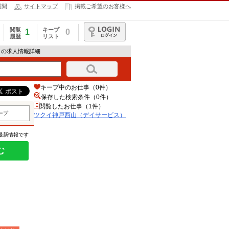
質問
サイトマップ
掲載ご希望のお客様へ
閲覧
キープ
1
0
履歴
リスト
ログイン
）の求人情報詳細
キープ中のお仕事（0件）
保存した検索条件（
0
件）
閲覧したお仕事（1件）
ープ
ツクイ神戸西山（デイサービス）
の最新情報です
む