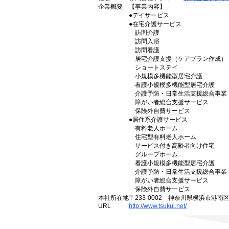
企業概要
【事業内容】
●デイサービス
●在宅介護サービス
訪問介護
訪問入浴
訪問看護
居宅介護支援（ケアプラン作成）
ショートステイ
小規模多機能型居宅介護
看護小規模多機能型居宅介護
介護予防・日常生活支援総合事業
障がい者総合支援サービス
保険外自費サービス
●居住系介護サービス
有料老人ホーム
住宅型有料老人ホーム
サービス付き高齢者向け住宅
グループホーム
看護小規模多機能型居宅介護
介護予防・日常生活支援総合事業
障がい者総合支援サービス
保険外自費サービス
本社所在地
〒233-0002 神奈川県横浜市港南
URL
http://www.tsukui.net/