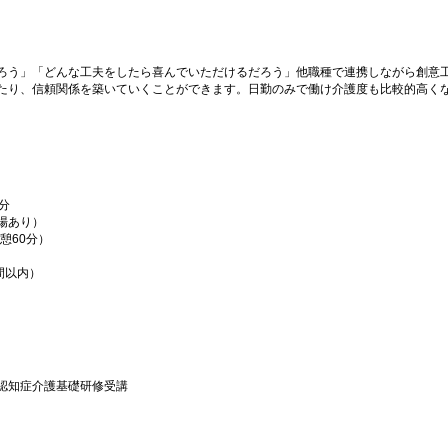
ろう」「どんな工夫をしたら喜んでいただけるだろう」他職種で連携しながら創意
たり、信頼関係を築いていくことができます。日勤のみで働け介護度も比較的高く
分
場あり）
休憩60分）
間以内）
認知症介護基礎研修受講