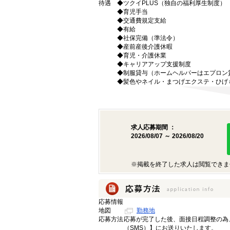
待遇
◆ツクイPLUS（独自の福利厚生制度）
◆育児手当
◆交通費規定支給
◆有給
◆社保完備（準法令）
◆産前産後介護休暇
◆育児・介護休業
◆キャリアアップ支援制度
◆制服貸与（ホームヘルパーはエプロン
◆髪色やネイル・まつげエクステ・ひげ
求人応募期間 ：
2026/08/07 ～ 2026/08/20
※掲載を終了した求人は閲覧できま
応募情報
地図
勤務地
応募方法
応募が完了した後、面接日程調整の為
（SMS）】にお送りいたします。