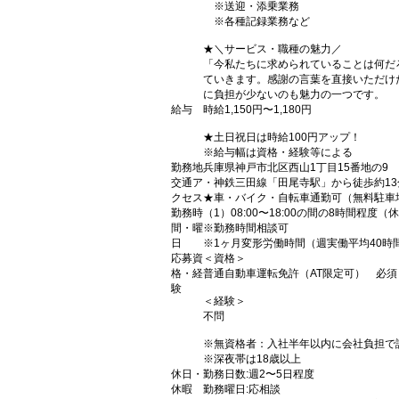
※送迎・添乗業務
※各種記録業務など
★＼サービス・職種の魅力／
「今私たちに求められていることは何だ
ていきます。感謝の言葉を直接いただけ
に負担が少ないのも魅力の一つです。
給与
時給1,150円〜1,180円
★土日祝日は時給100円アップ！
※給与幅は資格・経験等による
勤務地
兵庫県神戸市北区西山1丁目15番地の9
交通ア
・神鉄三田線「田尾寺駅」から徒歩約13
クセス
★車・バイク・自転車通勤可（無料駐車
勤務時
（1）08:00〜18:00の間の8時間程度（
間・曜
※勤務時間相談可
日
※1ヶ月変形労働時間（週実働平均40時
応募資
＜資格＞
格・経
普通自動車運転免許（AT限定可） 必須
験
＜経験＞
不問
※無資格者：入社半年以内に会社負担で
※深夜帯は18歳以上
休日・
勤務日数:週2〜5日程度
休暇
勤務曜日:応相談