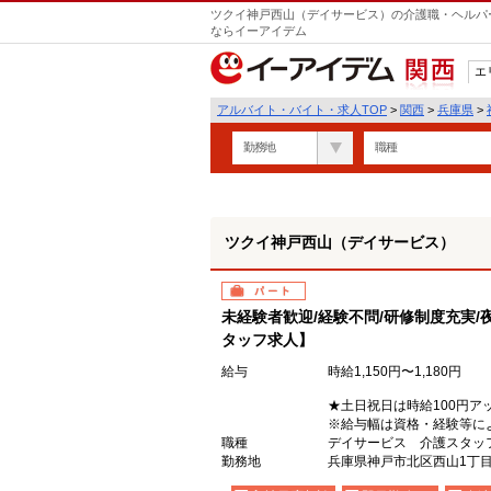
ツクイ神戸西山（デイサービス）の介護職・ヘルパー
ならイーアイデム
エ
関西
アルバイト・バイト・求人TOP
>
関西
>
兵庫県
>
勤務地
職種
ツクイ神戸西山（デイサービス）
パート
未経験者歓迎/経験不問/研修制度充実/
タッフ求人】
給与
時給1,150円〜1,180円
★土日祝日は時給100円ア
※給与幅は資格・経験等に
職種
デイサービス 介護スタッ
勤務地
兵庫県神戸市北区西山1丁目