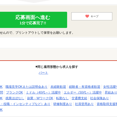
応募画面へ進む
キープ
1分で応募完了!!
せんので、プリントアウトして保管をお願いします。
同じ雇用形態から求人を探す
パート
K
職場見学OKまたは説明会あり
未経験歓迎
経験者・有資格者歓迎
女性活躍
問
ブランクOK
ミドル（40代～）活躍中
エルダー（50代～）活躍中
昇給あ
K
残業ほぼなし
副業・WワークOK
転勤なし
交通費支給
社会保険あり
族・役職・インセンティブなど）あり
研修制度あり
社員登用あり
資格取得支援
K