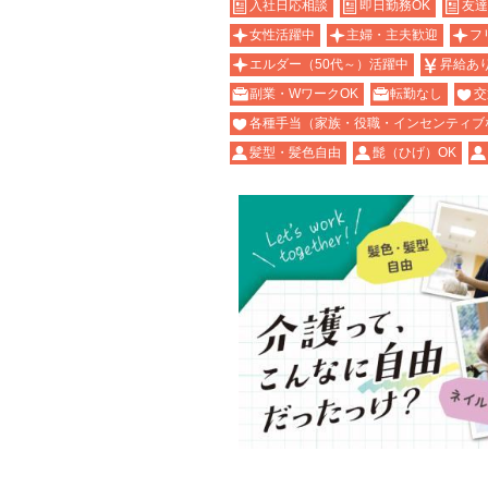
入社日応相談
即日勤務OK
友達
女性活躍中
主婦・主夫歓迎
フ
エルダー（50代～）活躍中
昇給あ
副業・WワークOK
転勤なし
交
各種手当（家族・役職・インセンティブ
髪型・髪色自由
髭（ひげ）OK