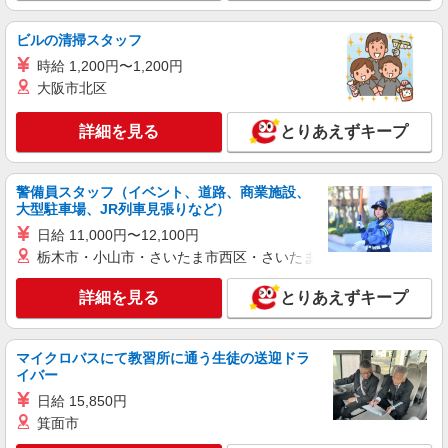
派遣社員
ビルの清掃スタッフ
株式会社kotrio /●OS-H1-2114888
時給 1,200円〜1,200円
八戸ノ里駅⇒キレイな病院で介護補助/事務作
大阪市北区
業など
時給1550円〜2187円 ＜日払い有/週払い有/交
詳細を見る
とりあえずキープ
通費全支給(ガソリン代含む)＞
東大阪市
警備員スタッフ（イベント、道路、商業施設、
詳細を見る
キープ
大型駐車場、JR列車見張りなど）
日給 11,000円〜12,100円
派遣社員
栃木市・小山市・さいたま市西区・さいたま市岩槻区・久喜市・
株式会社kotrio /●OS-H1-2103552
落ち着いた少人数環境/グループホームで暮ら
詳細を見る
とりあえずキープ
しの手伝い◆週3〜OK
時給1550円〜2187円 ＜日払い有/週払い有/交
通費全支給(ガソリン代含む)＞
マイクロバスにて教習所に通う生徒の送迎ドラ
イバー
東大阪市
日給 15,850円
箕面市
詳細を見る
キープ