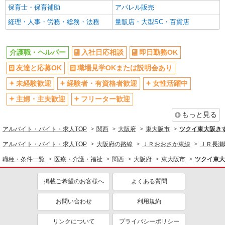
副業・WワークOK
転勤なし
保育士・保育補助
アパレル販売
交通費支給
社会保険あり
経理・人事・労務・総務・法務
量販店・大型SC・百貨店
産休・育休取得実績あり
各種手当（家族・役職・インセン
ティブなど）あり
介護職・ヘルパー
入社日応相談
即日勤務OK
研修制度あり
社員登用あり
友達と応募OK
職場見学OKまたは説明会あり
資格取得支援制度あり
髪型・髪色自由
髭（ひげ）OK
ネイルOK
未経験歓迎
経験者・有資格者歓迎
女性活躍中
主婦・主夫歓迎
フリーター歓迎
同じ職種から求人を探す
もっと見る
医療・介護・福祉
アルバイト・バイト・求人TOP
関西
大阪府
東大阪市
ツクイ東大阪き
介護職・ヘルパー
アルバイト・バイト・求人TOP
大阪府の路線
ＪＲおおさか東線
ＪＲ長瀬
同じ特徴から求人を探す
職種・条件一覧
医療・介護・福祉
関西
大阪府
東大阪市
ツクイ東大
未経験歓迎
ミドル（40代～）活躍中
掲載ご希望のお客様へ
よくある質問
副業・WワークOK
交通費支給
社会保険あり
産休・育休取得実績あり
お問い合わせ
利用規約
社員登用あり
リンクについて
プライバシーポリシー