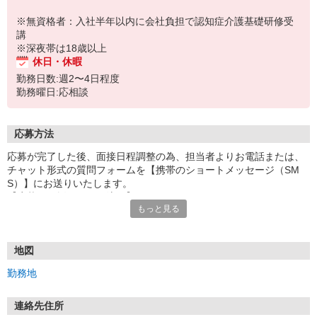
※無資格者：入社半年以内に会社負担で認知症介護基礎研修受
講
※深夜帯は18歳以上
休日・休暇
勤務日数:週2〜4日程度
勤務曜日:応相談
応募方法
応募が完了した後、面接日程調整の為、担当者よりお電話または、
チャット形式の質問フォームを【携帯のショートメッセージ（SM
S）】にお送りいたします。
【応募から採用までの流れ】
もっと見る
1.応募…Webもしくはお電話より応募ください。
2.面接…ご質問や働き方の相談も受け付けます。
※面接時に適性検査＋実技試験を実施
※実技試験はドライバーの職種のみとなります。
地図
3.採用…入社日はご相談に応じます。
勤務地
連絡先住所