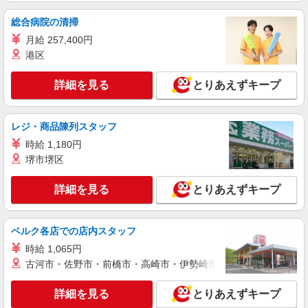
総合病院の清掃
アルバイト
パート
月給 257,400円
株式会社トラストグロース西日本 大阪本社
港区
サービス付き高齢者向け住宅内における介護業
務（夜勤専従）
詳細を見る
とりあえずキープ
【一夜勤】22,000円 ●交通費支給あり 試用期
間6ヵ月(試用期間終了後は昇給あり) ※経験・資格
により考慮いたします！
大阪府東大阪市
レジ・商品陳列スタッフ
時給 1,180円
詳細を見る
キープ
堺市堺区
派遣社員
詳細を見る
とりあえずキープ
株式会社kotrio /●OS-H1-1882630
八戸ノ里★デイで送迎や生活サポートなど【福
祉】
ベルク各店での店内スタッフ
時給1550円〜2187円 ＜日払い有/週払い有/交
時給 1,065円
通費全支給(ガソリン代含む)＞
古河市・佐野市・前橋市・高崎市・伊勢崎市・太田市・館林市・
東大阪市
詳細を見る
とりあえずキープ
詳細を見る
キープ