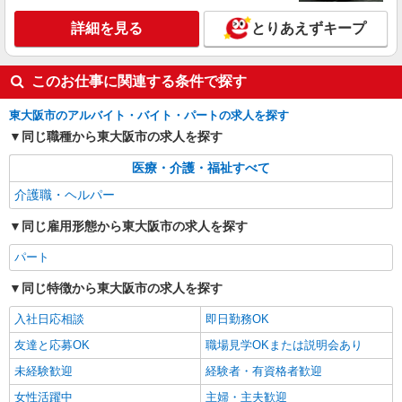
派遣社員
株式会社kotrio /●OS-H1-2103548
詳細を見る
とりあえずキープ
落ち着いた少人数環境/グループホームで暮ら
しの手伝い◆週3〜OK
このお仕事に関連する条件で探す
時給1550円〜2187円 ＜日払い有/週払い有/交
通費全支給(ガソリン代含む)＞
東大阪市のアルバイト・バイト・パートの求人を探す
東大阪市
同じ職種から東大阪市の求人を探す
詳細を見る
キープ
医療・介護・福祉すべて
介護職・ヘルパー
同じ雇用形態から東大阪市の求人を探す
パート
同じ特徴から東大阪市の求人を探す
入社日応相談
即日勤務OK
友達と応募OK
職場見学OKまたは説明会あり
未経験歓迎
経験者・有資格者歓迎
女性活躍中
主婦・主夫歓迎