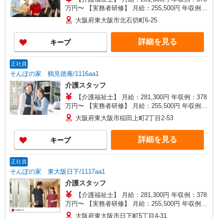
万円〜 【実務者研修】 月給：255,500円 年収例：
345万円〜 【初任者研修・無資格】 月給：
大阪府東大阪市北石切町6-25
249,700円 年収例：338万円〜 ※職務手当、働き
がい向上手当、日祝手当（月平均2回分）、夜勤手
詳細を見る
キープ
当（月平均5回分）等、毎月平均的に支払われる手
当を含みます。 ※介護福祉士のみ、特別職務手当
も含む ◎残業時は別途時間外手当支給（超過1
正社員
分〜） ◎賞与 基本給2.08ヶ月分/年支給
そんぽの家 鶴見徳庵/1116aa1
介護スタッフ
【介護福祉士】 月給：281,300円 年収例：378
万円〜 【実務者研修】 月給：255,500円 年収例：
345万円〜 【初任者研修・無資格】 月給：
大阪府東大阪市稲田上町2丁目2-53
249,700円 年収例：338万円〜 ※職務手当、働き
がい向上手当、日祝手当（月平均2回分）、夜勤手
詳細を見る
キープ
当（月平均5回分）等、毎月平均的に支払われる手
当を含みます。 ※介護福祉士のみ、特別職務手当
も含む ◎残業時は別途時間外手当支給（超過1
正社員
分〜） ◎賞与 基本給2.08ヶ月分/年支給
そんぽの家 東大阪日下/1117aa1
介護スタッフ
【介護福祉士】 月給：281,300円 年収例：378
万円〜 【実務者研修】 月給：255,500円 年収例：
345万円〜 【初任者研修・無資格】 月給：
大阪府東大阪市日下町5丁目4-31