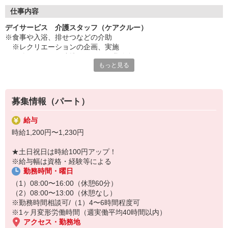
◇長く安心して働ける環境づくり
・ツクイ独自の福祉厚生制度でプライベートも充実
仕事内容
・子育てサポート企業として「くるみん認定」の取得
デイサービス 介護スタッフ（ケアクルー）
・子育て支援の福利厚生制度あり！子育てと仕事の両立を応援◎
※食事や入浴、排せつなどの介助
・スタッフ何でも相談窓口やライフキャリア相談など、各相談窓
※レクリエーションの企画、実施
口あり
※他スタッフと連携してのケア業務全般
もっと見る
※送迎時の添乗業務
◇頑張った分、スタッフに還元！
※各種記録業務など
・2024年冬季賞与からインセンティブ賞与を導入
・パートは特別手当の支給あり
★＼サービス・職種の魅力／
募集情報（パート）
「今私たちに求められていることは何だろう」「どんな工夫をした
ら喜んでいただけるだろう」他職種で連携しながら創意工夫し支援
給与
していきます。感謝の言葉を直接いただけたり、信頼関係を築いて
時給1,200円〜1,230円
いくことができます。日勤のみで働け介護度も比較的高くないた
め、体に負担が少ないのも魅力の一つです。
★土日祝日は時給100円アップ！
※給与幅は資格・経験等による
勤務時間・曜日
（1）08:00〜16:00（休憩60分）
（2）08:00〜13:00（休憩なし）
※勤務時間相談可/（1）4〜6時間程度可
※1ヶ月変形労働時間（週実働平均40時間以内）
アクセス・勤務地