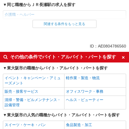
同じ職種からＪＲ長瀬駅の求人を探す
介護職・ヘルパー
関連する条件をもっと見る
同じ雇用形態からＪＲ長瀬駅の求人を探す
パート
同じ特徴からＪＲ長瀬駅の求人を探す
ID：AE0804786560
入社日応相談
即日勤務OK
その他の条件でバイト・アルバイト・パートを探す
友達と応募OK
職場見学OKまたは説明会あり
東大阪市の職種からバイト・アルバイト・パートを探す
未経験歓迎
経験者・有資格者歓迎
イベント・キャンペーン・アミュ
軽作業・製造・物流
女性活躍中
主婦・主夫歓迎
ーズメント
フリーター歓迎
学歴不問
販売・接客サービス
オフィスワーク・事務
ブランクOK
ミドル（40代～）活躍中
清掃・警備・ビルメンテナンス・
ヘルス・ビューティー
エルダー（50代～）活躍中
昇給あり
設備管理
禁煙・分煙
バイク通勤OK
東大阪市の人気の職種からバイト・アルバイト・パートを探す
自転車通勤OK
残業ほぼなし
スイーツ・ケーキ・パン
食品製造・加工