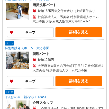
清掃洗濯パート
時給1325円※交付金含む（支給要件あり）
社会福祉法人 秀英会 特別養護老人ホーム
六万寺園 大阪府東大阪市六万寺町1-21-7
詳細を見る
キープ
パート
特別養護老人ホーム 六万寺園
調理パート
時給1240円
大阪府東大阪市六万寺町1丁目21-7 社会福祉法
人秀英会 特別養護老人ホーム六万寺園
詳細を見る
キープ
正社員
そんぽの家 新石切/1118aa1
介護スタッフ
【介護福祉士】 月給：281,300円 年収例：378