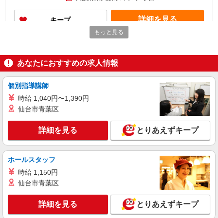
249,700円 年収例：338万円〜 ※職務手当、働き
がい向上手当、日祝手当（月平均2回分）、夜勤手
詳細を見る
キープ
当（月平均5回分）等、毎月平均的に支払われる手
当を含みます。 ※介護福祉士のみ、特別職務手当
もっと見る
も含む ◎残業時は別途時間外手当支給（超過1
正社員
分〜） ◎賞与 基本給2.08ヶ月分/年支給
そんぽの家 布施/3564ra1
あなたにおすすめの求人情報
介護スタッフ
【介護福祉士】 月給：267,300円 年収例：361
万円〜 【実務者研修】 月給：241,500円 年収例：
個別指導講師
330万円〜 【初任者研修】 月給：235,700円 年収
大阪府東大阪市長堂3-20-11
時給 1,040円〜1,390円
例：325万円〜 ※職務手当、働きがい向上手当、
仙台市青葉区
日祝手当（月平均2回分）、夜勤手当（月平均5回
詳細を見る
キープ
分）等、毎月平均的に支払われる手当を含みま
す。 ※介護福祉士のみ、特別職務手当も含む ◎残
詳細を見る
とりあえずキープ
業時は別途時間外手当支給（超過1分〜） ◎賞
アルバイト
パート
与 基本給2.08ヶ月分/年支給
そんぽの家 布施/3564ra2
ホールスタッフ
介護スタッフ
時給 1,150円
【介護福祉士】 時給1,355円 ◎週20時間以上
勤務（社保加入者）の場合は時給1,385円 【実務
仙台市青葉区
者研修・初任者研修（ヘルパー1級・2級）】 時給
大阪府東大阪市長堂3-20-11
1,275円 ◎週20時間以上勤務（社保加入者）の場
詳細を見る
とりあえずキープ
合は時給1,305円
詳細を見る
キープ