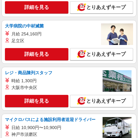
派遣社員
詳細を見る
とりあえずキープ
株式会社kotrio /●OS-H1-1953610
布施駅▼綺麗なサ高住で生活ケア▼清掃やフロ
アの巡回など
大学病院の中材滅菌
時給1550円〜2187円 ＜日払い有/週払い有/交
月給 254,160円
通費全支給(ガソリン代含む)＞
足立区
東大阪市//布施駅
詳細を見る
とりあえずキープ
詳細を見る
キープ
レジ・商品陳列スタッフ
派遣社員
株式会社kotrio /●OS-H1-2015044
時給 1,300円
八戸ノ里駅★未経験OKの人間関係に悩まない
大阪市中央区
職場へ★サ高住STAFF
時給1550円〜2187円 ＜日払い有/週払い有/交
詳細を見る
とりあえずキープ
通費全支給(ガソリン代含む)＞
東大阪市
マイクロバスによる施設利用者送迎ドライバー
詳細を見る
キープ
日給 10,900円〜10,900円
神戸市須磨区