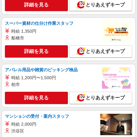
詳細を見る
とりあえずキープ
派遣社員
株式会社kotrio /●OS-H1-1990672
＜布施＞小さなデイサービスSTAFF募集≪週3
スーパー資材の仕分け作業スタッフ
勤務≫≪夕方退社≫
時給 1,350円
時給1550円〜2187円 ＜日払い有/週払い有/交
船橋市
通費全支給(ガソリン代含む)＞
東大阪市//布施駅
詳細を見る
とりあえずキープ
詳細を見る
キープ
アパレル用品や雑貨のピッキング検品
派遣社員
時給 1,200円〜1,500円
株式会社kotrio /●OS-H1-2114890
柏市
新石切駅⇒キレイな病院で介護補助/事務作業
など
詳細を見る
とりあえずキープ
時給1550円〜2187円 ＜日払い有/週払い有/交
通費全支給(ガソリン代含む)＞
東大阪市
マンションの受付・案内スタッフ
時給 2,000円
詳細を見る
キープ
渋谷区