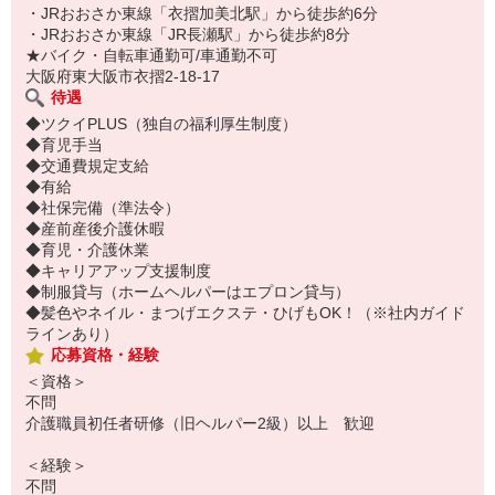
・JRおおさか東線「衣摺加美北駅」から徒歩約6分
・JRおおさか東線「JR長瀬駅」から徒歩約8分
★バイク・自転車通勤可/車通勤不可
大阪府東大阪市衣摺2-18-17
待遇
◆ツクイPLUS（独自の福利厚生制度）
◆育児手当
◆交通費規定支給
◆有給
◆社保完備（準法令）
◆産前産後介護休暇
◆育児・介護休業
◆キャリアアップ支援制度
◆制服貸与（ホームヘルパーはエプロン貸与）
◆髪色やネイル・まつげエクステ・ひげもOK！（※社内ガイド
ラインあり）
応募資格・経験
＜資格＞
不問
介護職員初任者研修（旧ヘルパー2級）以上 歓迎
＜経験＞
不問