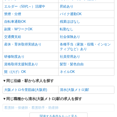
エルダー（50代～）活躍中
昇給あり
禁煙・分煙
バイク通勤OK
自転車通勤OK
残業ほぼなし
副業・WワークOK
転勤なし
交通費支給
社会保険あり
産休・育休取得実績あり
各種手当（家族・役職・インセン
ティブなど）あり
研修制度あり
社員登用あり
資格取得支援制度あり
髪型・髪色自由
髭（ひげ）OK
ネイルOK
同じ沿線・駅から求人を探す
大阪メトロ今里筋線(大阪府)
清水(大阪メトロ)駅
同じ職種から清水(大阪メトロ)駅の求人を探す
看護師・保健師・看護助手・助産師
関連する条件をもっと見る
同じ雇用形態から清水(大阪メトロ)駅の求人を探す