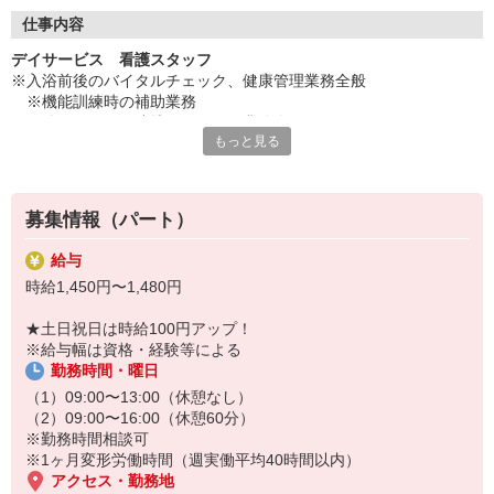
◇長く安心して働ける環境づくり
・ツクイ独自の福祉厚生制度でプライベートも充実
仕事内容
・子育てサポート企業として「くるみん認定」の取得
デイサービス 看護スタッフ
・子育て支援の福利厚生制度あり！子育てと仕事の両立を応援◎
※入浴前後のバイタルチェック、健康管理業務全般
・スタッフ何でも相談窓口やライフキャリア相談など、各相談窓
※機能訓練時の補助業務
口あり
※他スタッフと連携してのケア業務全般
もっと見る
※各種記録業務など
◇頑張った分、スタッフに還元！
・2024年冬季賞与からインセンティブ賞与を導入
★＼サービス・職種の魅力／
・パートは特別手当の支給あり
デイサービスでお客様の生活に寄り添い、ゆっくりと時間をかけな
募集情報（パート）
がら信頼関係を築くことができること、他業種との協力や連携を図
りながら支援していけることも魅力です。お客様から感謝の言葉を
給与
直接いただけることがやりがいにもつながります。日勤の勤務でワ
時給1,450円〜1,480円
ークライフバランスに合わせた働き方ができます。
★土日祝日は時給100円アップ！
※給与幅は資格・経験等による
勤務時間・曜日
（1）09:00〜13:00（休憩なし）
（2）09:00〜16:00（休憩60分）
※勤務時間相談可
※1ヶ月変形労働時間（週実働平均40時間以内）
アクセス・勤務地