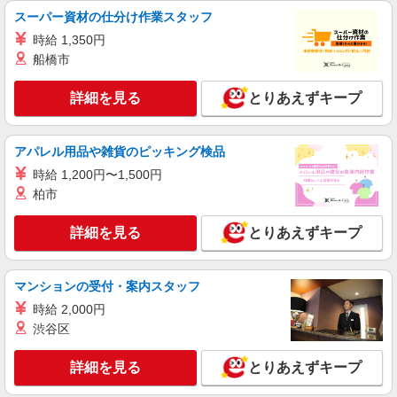
派遣社員
スーパー資材の仕分け作業スタッフ
株式会社kotrio /●KT-H-2092816
時給 1,350円
［優良］守口市駅⇒病院で看護師補助や備品管
船橋市
理など＃日払い
時給1600円〜2250円 ＜日払い有/週払い有/交
詳細を見る
とりあえずキープ
通費全支給(ガソリン代含む)＞
守口市内
アパレル用品や雑貨のピッキング検品
詳細を見る
キープ
時給 1,200円〜1,500円
柏市
派遣社員
株式会社kotrio /●KT-H-2092804
詳細を見る
とりあえずキープ
［優良］滝井駅⇒病院で看護師補助や備品管理
など＃日払い
時給1600円〜2250円 ＜日払い有/週払い有/交
マンションの受付・案内スタッフ
通費全支給(ガソリン代含む)＞
時給 2,000円
守口市＜滝井駅すぐ＞
渋谷区
詳細を見る
キープ
詳細を見る
とりあえずキープ
派遣社員