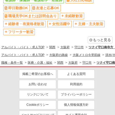
看護師・保健師・看護助手・助産師
入社日応相談
研修制度あり
社員登用あり
即日勤務OK
友達と応募OK
資格取得支援制度あり
髪型・髪色自由
職場見学OKまたは説明会あり
未経験歓迎
髭（ひげ）OK
ネイルOK
経験者・有資格者歓迎
女性活躍中
主婦・主夫歓迎
同じ職種から求人を探す
フリーター歓迎
医療・介護・福祉
もっと見る
看護師・保健師・看護助手・助産師
アルバイト・バイト・求人TOP
関西
大阪府
守口市
ツクイ守口南寺方
同じ特徴から求人を探す
アルバイト・バイト・求人TOP
大阪府の路線
大阪メトロ今里筋線
清水(
職種・条件一覧
医療・介護・福祉
関西
大阪府
守口市
ツクイ守口南
未経験歓迎
ミドル（40代～）活躍中
副業・WワークOK
交通費支給
掲載ご希望のお客様へ
よくある質問
社会保険あり
産休・育休取得実績あり
お問い合わせ
利用規約
社員登用あり
リンクについて
プライバシーポリシー
Cookieポリシー
個人情報保護方針