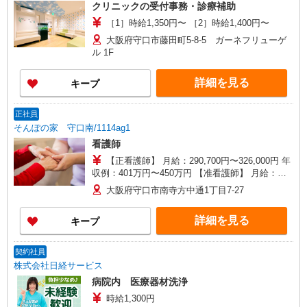
クリニックの受付事務・診療補助
［1］時給1,350円〜 ［2］時給1,400円〜
大阪府守口市藤田町5-8-5 ガーネフリューゲ
ル 1F
詳細を見る
キープ
正社員
そんぽの家 守口南/1114ag1
看護師
【正看護師】 月給：290,700円〜326,000円 年
収例：401万円〜450万円 【准看護師】 月給：
265,000円〜300,300円 年収例：365万円〜414万円
大阪府守口市南寺方中通1丁目7-27
【賞与】あり（年2回） ※月給は職務手当、働き
がい向上手当、日祝手当（月平均2回分）等、 毎
詳細を見る
キープ
月平均的に支払われる手当を含みます。 ◎月給は
経験により異なります。 ◎残業時は別途時間外手
当支給（超過1分〜） ◎賞与 基本給2.08ヶ月分/
契約社員
年支給
株式会社日経サービス
病院内 医療器材洗浄
時給1,300円