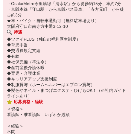
・OsakaMetro今里筋線「清水駅」から徒歩約15分、車約7分
・京阪本線「守口駅」から京阪バス乗車、「寺方元町」から徒
歩約3分
★車・バイク・自転車通勤可（無料駐車場あり）
大阪府守口市南寺方中通3-12-10
待遇
◆ツクイPLUS（独自の福利厚生制度）
◆育児手当
◆交通費規定支給
◆有給
◆社保完備（準法令）
◆産前産後介護休暇
◆育児・介護休業
◆キャリアアップ支援制度
◆制服貸与（ホームヘルパーはエプロン貸与）
◆髪色やネイル・まつげエクステ・ひげもOK！（※社内ガイド
ラインあり）
応募資格・経験
＜資格＞
看護師・准看護師 いずれか必須
＜経験＞
不問