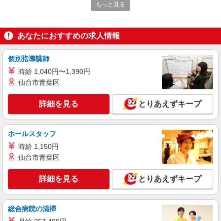
もっと見る
詳細を見る
キープ
派遣社員
あなたにおすすめの求人情報
株式会社kotrio /●OS-H1-1558246
脱金欠！高時給＆好待遇のシニアマンションで
個別指導講師
看護業務★守口市
時給 1,040円〜1,390円
時給2300円〜2875円＜交通費全額支給/日払
仙台市青葉区
い・週払いOK/履歴書不要＞
守口市内＜最寄り：大日駅＞
詳細を見る
とりあえずキープ
詳細を見る
キープ
ホールスタッフ
派遣社員
時給 1,150円
株式会社kotrio /●OS-H1-2092138
仙台市青葉区
≪守口市駅≫16時帰宅もOK♪病院で補助だけ
のまったり作業
詳細を見る
とりあえずキープ
時給1550円〜2187円 ＜日払い有/週払い有/交
通費全支給(ガソリン代含む)＞
守口市 ★来社不要
総合病院の清掃