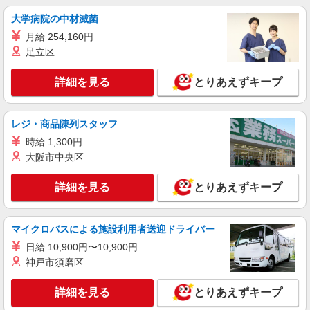
株式会社kotrio /●KT-H-2092791
大学病院の中材滅菌
【守口市】自分のペースでのんびりお仕事＊病
月給 254,160円
院でカンタン補助等
足立区
時給1600円〜2250円 ＜日払い有/週払い有/交
通費全支給(ガソリン代含む)＞
詳細を見る
とりあえずキープ
守口市内
詳細を見る
キープ
レジ・商品陳列スタッフ
時給 1,300円
派遣社員
大阪市中央区
株式会社kotrio /●KT-H-2092810
［優良］西三荘駅⇒病院で看護師補助や備品管
詳細を見る
とりあえずキープ
理など＃日払い
時給1600円〜2250円 ＜日払い有/週払い有/交
通費全支給(ガソリン代含む)＞
マイクロバスによる施設利用者送迎ドライバー
守口市内多数
日給 10,900円〜10,900円
神戸市須磨区
詳細を見る
キープ
詳細を見る
とりあえずキープ
派遣社員