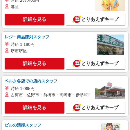
月給 257,400円
詳細を見る
キープ
港区
派遣社員
詳細を見る
とりあえずキープ
株式会社kotrio /●KT-H-2092779
【滝井】自分のペースでのんびりお仕事＊病院
でカンタン補助等
レジ・商品陳列スタッフ
時給1600円〜2250円 ＜日払い有/週払い有/交
時給 1,180円
通費全支給(ガソリン代含む)＞
堺市堺区
守口市＜滝井駅すぐ＞
詳細を見る
とりあえずキープ
詳細を見る
キープ
ベルク各店での店内スタッフ
派遣社員
（株）ウィルオブ・ワークCW 大阪支店/ms270101
時給 1,065円
看護助手
古河市・佐野市・前橋市・高崎市・伊勢崎市・太田市・館林市・
時給1400円 ◆前払い・日払い・週払いOK
詳細を見る
とりあえずキープ
大阪府守口市大日周辺
詳細を見る
キープ
ビルの清掃スタッフ