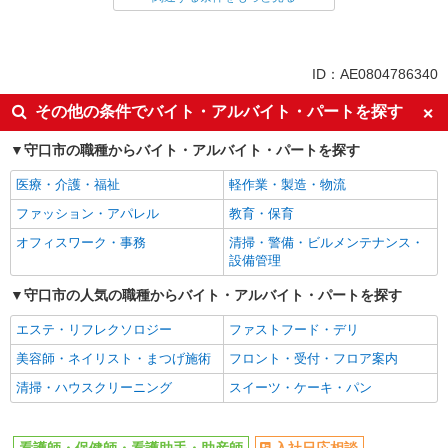
パート
同じ特徴から清水(大阪メトロ)駅の求人を探す
ID：AE0804786340
入社日応相談
即日勤務OK
その他の条件でバイト・アルバイト・パートを探す
友達と応募OK
職場見学OKまたは説明会あり
守口市の職種からバイト・アルバイト・パートを探す
未経験歓迎
経験者・有資格者歓迎
医療・介護・福祉
軽作業・製造・物流
女性活躍中
主婦・主夫歓迎
ファッション・アパレル
教育・保育
フリーター歓迎
学歴不問
オフィスワーク・事務
清掃・警備・ビルメンテナンス・
ブランクOK
ミドル（40代～）活躍中
設備管理
エルダー（50代～）活躍中
昇給あり
守口市の人気の職種からバイト・アルバイト・パートを探す
禁煙・分煙
バイク通勤OK
エステ・リフレクソロジー
ファストフード・デリ
自転車通勤OK
残業ほぼなし
美容師・ネイリスト・まつげ施術
フロント・受付・フロア案内
副業・WワークOK
転勤なし
清掃・ハウスクリーニング
スイーツ・ケーキ・パン
交通費支給
社会保険あり
産休・育休取得実績あり
各種手当（家族・役職・インセン
ティブなど）あり