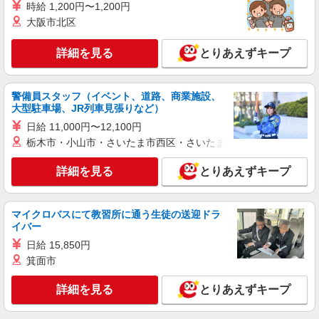
時給 1,200円〜1,200円
派遣社員
大阪市北区
株式会社kotrio /●OS-H1-2092112
滝井駅★病院でお掃除/食事の配膳など♪★激募
詳細を見る
とりあえずキープ
★
時給1550円〜2187円 ＜日払い有/週払い有/交
通費全支給(ガソリン代含む)＞
警備員スタッフ（イベント、道路、商業施設、
守口市 ★来社不要
大型駐車場、JR列車見張りなど）
日給 11,000円〜12,100円
詳細を見る
キープ
栃木市・小山市・さいたま市西区・さいたま市岩槻区・久喜市・
派遣社員
詳細を見る
とりあえずキープ
株式会社kotrio /●OS-H1-2092136
≪大日駅≫16時帰宅もOK♪病院で補助だけの
まったり作業
マイクロバスにて教習所に通う生徒の送迎ドラ
イバー
時給1550円〜2187円 ＜日払い有/週払い有/交
通費全支給(ガソリン代含む)＞
日給 15,850円
箕面市
守口市 ★来社不要
詳細を見る
とりあえずキープ
詳細を見る
キープ