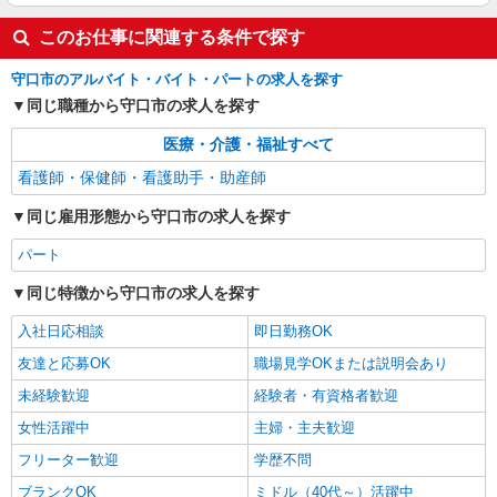
株式会社kotrio /●KT-H-2092776
このお仕事に関連する条件で探す
【土居】自分のペースでのんびりお仕事＊病院
でカンタン補助等
守口市のアルバイト・バイト・パートの求人を探す
時給1600円〜2250円 ＜日払い有/週払い有/交
同じ職種から守口市の求人を探す
通費全支給(ガソリン代含む)＞
守口市内
医療・介護・福祉すべて
看護師・保健師・看護助手・助産師
詳細を見る
キープ
同じ雇用形態から守口市の求人を探す
パート
同じ特徴から守口市の求人を探す
入社日応相談
即日勤務OK
友達と応募OK
職場見学OKまたは説明会あり
未経験歓迎
経験者・有資格者歓迎
女性活躍中
主婦・主夫歓迎
フリーター歓迎
学歴不問
ブランクOK
ミドル（40代～）活躍中