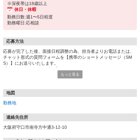
※深夜帯は18歳以上
休日・休暇
勤務日数:週1〜5日程度
勤務曜日:応相談
応募方法
応募が完了した後、面接日程調整の為、担当者よりお電話または、
チャット形式の質問フォームを【携帯のショートメッセージ（SM
S）】にお送りいたします。
【応募から採用までの流れ】
もっと見る
1.応募…Webもしくはお電話より応募ください。
2.面接…ご質問や働き方の相談も受け付けます。
※面接時に適性検査＋実技試験を実施
※実技試験はドライバーの職種のみとなります。
地図
3.採用…入社日はご相談に応じます。
勤務地
連絡先住所
大阪府守口市南寺方中通3-12-10