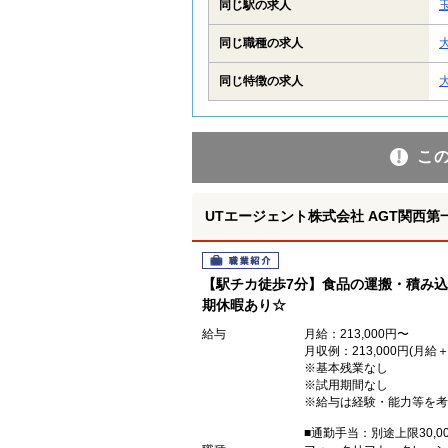
同じ駅の求人
同じ職種の求人
同じ特徴の求人
こ
UTエージェント株式会社 AGT関西第一
職業紹介
【駅チカ徒歩7分】食品の運搬・積み込
期休暇あり☆
給与
月給：213,000円〜
月収例：213,000円(月給
※基本残業なし
※試用期間なし
※給与は経験・能力等を考
■通勤手当：別途上限30,0