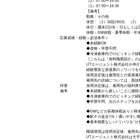
（2）07:00〜16:00
（1）07:30〜16:30
【備考】
勤務：その他
休憩：（1）3回計60分、（2）
休日：週休2日/水・日もしくは
休暇：GW休暇・夏季休暇・年
応募資格・経験
＜必須条件＞
◆未経験OK
◆資格・学歴不問
◆冷凍倉庫内でのピッキング経
《こちらは『有料職業紹介』の
UTエージェント株式会社が仲
経験豊富な派遣業のノウハウを
採用決定後は雇用先との直接雇
雇用先の詳細については、面談
待遇
採用決定後は、雇用先の福利厚
備考
◆未経験から新しいことに挑戦
◆冷凍倉庫内でのピッキング経
◆学歴不問、次のステップをお
◆GWなどの長期休暇あり☆帰
◆駅チカ徒歩7分！通いやすい
◆基本残業なし♪メリハリをつ
職場環境は採用決定後、雇用先
UTエージェント株式会社は大