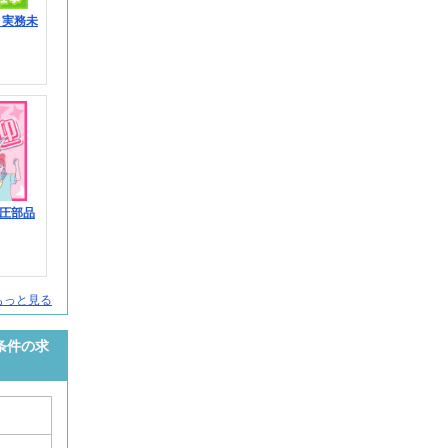
】実務未
圧部品
をもっと見る
い条件の求