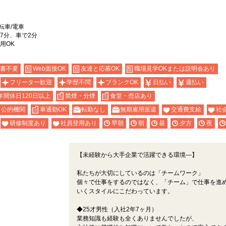
転車/電車
7分、車で2分
用OK
書不要
Web面接OK
友達と応募OK
職場見学OKまたは説明会あり
フリーター歓迎
学歴不問
ブランクOK
日払い
週払い
年間休日120日以上
禁煙・分煙
食堂・売店あり
公的機関
車通勤OK
転勤なし
無期雇用派遣
交通費支給
社
研修制度あり
社員登用あり
早朝
朝
昼
夕方
夜
【未経験から大手企業で活躍できる環境―】
私たちが大切にしているのは「チームワーク」
個々で仕事をするのではなく、「チーム」で仕事を進
いくスタイルにこだわっています。
◆25才男性（入社2年7ヶ月）
業務知識も経験も全くありませんでしたが、