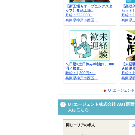
【新工場★オープニングスタ
【高収
ッフ】食品工場...
セットし
月給：222,000...
月給：214
兵庫県神戸市西区 ...
兵庫県三田
＼日勤×土日休み×時給1、300
【未経
円／検査...
★給湯器
時給：1,300円〜...
月給：199
兵庫県神戸市西区 ...
兵庫県明石
UTエージェント
UTエージェント株式会社 AGT関西
人はこちら
同じエリアの求人