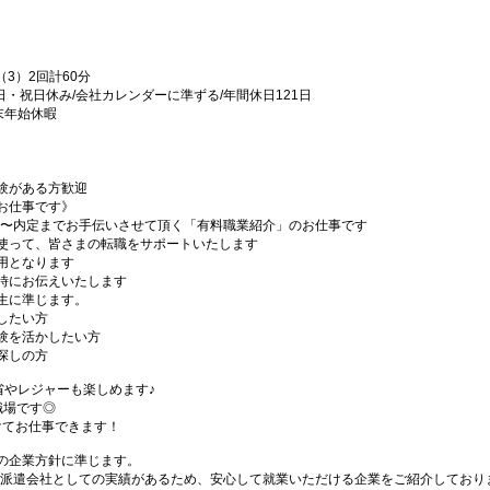
（3）2回計60分
日・祝日休み/会社カレンダーに準ずる/年間休日121日
末年始休暇
験がある方歓迎
お仕事です》
介〜内定までお手伝いさせて頂く「有料職業紹介」のお仕事です
使って、皆さまの転職をサポートいたします
用となります
時にお伝えいたします
生に準じます。
したい方
験を活かしたい方
探しの方
省やレジャーも楽しめます♪
職場です◎
けてお仕事できます！
の企業方針に準じます。
手派遣会社としての実績があるため、安心して就業いただける企業をご紹介しており