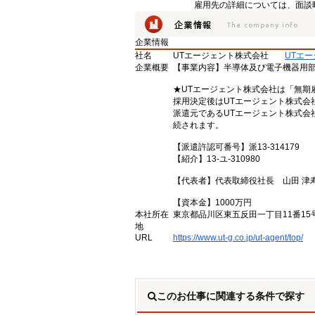
雇用先の詳細については、面談
企業情報
社名
UTエージェント株式会社
UTエ
企業概要
【事業内容】半導体及び電子機器用
★UTエージェント株式会社は「無期
採用決定後はUTエージェント株式会
派遣元であるUTエージェント株式会
続されます。
【派遣許認可番号】派13-314179
【紹介】13-ユ-310980
【代表者】代表取締役社長 山田 津
【資本金】1000万円
本社所在
東京都品川区東五反田一丁目11番15
地
URL
https://www.ut-g.co.jp/ut-agent/top/
このお仕事に関連する条件で探す