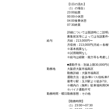
【1日の流れ】
（1）の場合）
23:00始業
00:00小休憩
04:00食事休憩
07:30終業
詳細については面談時にご説明
募集状況等によっては当該案件
給与
月給：213,000円〜
月収例：213,000円(月給＋各種
※基本残業なし
※試用期間なし
※給与は経験・能力等を考慮し
■通勤手当：別途上限30,000円
勤務地
大阪府大阪市福島区
勤務詳細：大阪市福島区
通勤方法：徒歩/車/バス/自転車/
最寄り駅：玉川駅より徒歩7分
※構内の（無料）駐車場利用O
※バイク通勤不可
勤務時間・曜日
勤務形態：その他
【勤務時間】
（1）23:00〜07:30