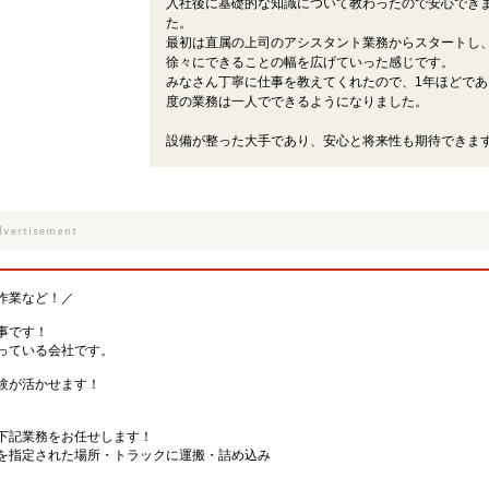
入社後に基礎的な知識について教わったので安心でき
た。
最初は直属の上司のアシスタント業務からスタートし
徐々にできることの幅を広げていった感じです。
みなさん丁寧に仕事を教えてくれたので、1年ほどであ
度の業務は一人でできるようになりました。
設備が整った大手であり、安心と将来性も期待できま
作業など！／
事です！
っている会社です。
験が活かせます！
下記業務をお任せします！
を指定された場所・トラックに運搬・詰め込み