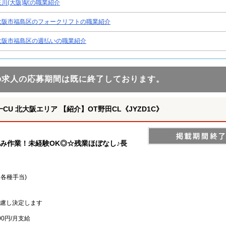
玉川(大阪)駅の職業紹介
大阪市福島区のフォークリフトの職業紹介
大阪市福島区の週払いの職業紹介
の求人の応募期間は既に終了しております。
CU 北大阪エリア 【紹介】OT野田CL《JYZD1C》
み作業！未経験OK◎☆残業ほぼなし♪長
＋各種手当)
慮し決定します
00円/月支給