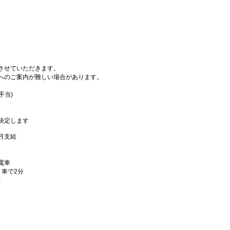
させていただきます。
へのご案内が難しい場合があります。
手当)
決定します
/月支給
電車
、車で2分
K