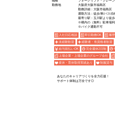
職種
フォークリフト・クレーン
勤務地
大阪府大阪市福島区
勤務詳細：大阪市福島区
通勤方法：徒歩/車/バス/自
最寄り駅：玉川駅より徒歩
※構内の（無料）駐車場利
※バイク通勤不可
入社日応相談
即日勤務OK
履歴
未経験歓迎
経験者・有資格者歓迎
給与前払いOK
完全週休2日制
上場企業・上場企業のグループ会社
産休・育休取得実績あり
制服貸与
あなたのキャリアづくりを全力応援！
サポート体制は万全です◎