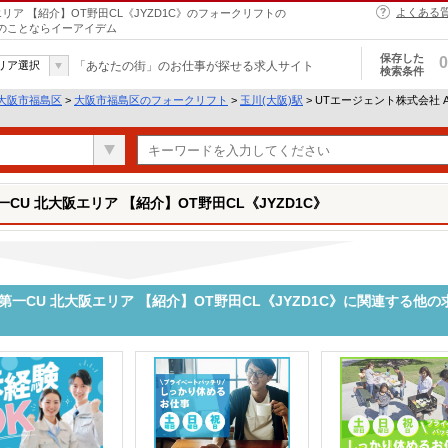
よくある
エリア 【紹介】OT野田CL《JYZD1C》のフォークリフトの
トのことならイーアイデム
保存した
0
リア選択
「あなたの街」のお仕事が探せる求人サイト
検索条件
大阪市福島区
>
大阪市福島区のフォークリフト
>
玉川(大阪)駅
> UTエージェント株式会社 
CU 北大阪エリア 【紹介】OT野田CL《JYZD1C》
第一CU 北大阪エリア 【紹介】OT野田CL《JYZD1C》に関連する他