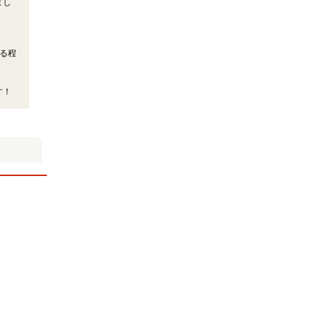
まし
、
る程
す！