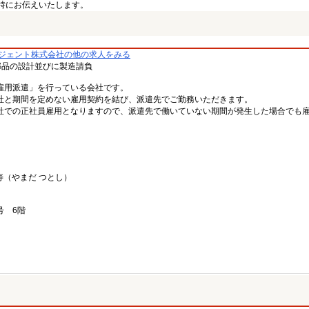
時にお伝えいたします。
ージェント株式会社の他の求人をみる
部品の設計並びに製造請負
雇用派遣」を行っている会社です。
社と期間を定めない雇用契約を結び、派遣先でご勤務いただきます。
社での正社員雇用となりますので、派遣先で働いていない期間が発生した場合でも
寿（やまだ つとし）
号 6階