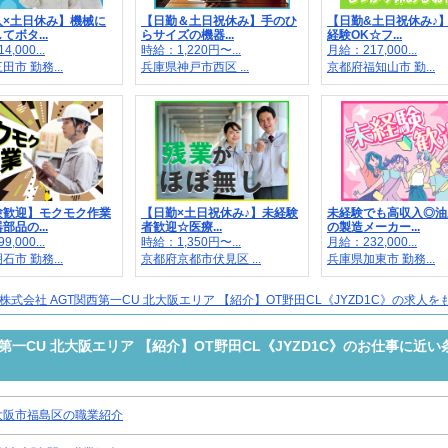
入×土日休み】機械に
【日勤＆土日祝休み】手のひ
【日勤&土日祝休み♪
てボタ...
らサイズの機器...
経験OK☆フ...
,000...
時給：1,220円〜...
月給：217,000...
市 勤務...
兵庫県神戸市西区 ...
京都府福知山市 勤...
験歓迎】モクモク作業
【日勤×土日祝休み♪】未経験
未経験でも高収入◎油
部品の...
者歓迎☆医療...
の製造メーカー...
,000...
時給：1,350円〜...
月給：232,000...
市 勤務...
京都府京都市伏見区 ...
兵庫県加東市 勤務...
株式会社 AGT関西第一CU 北大阪エリア 【紹介】OT野田CL《JYZD1C》の求人
第一CU 北大阪エリア 【紹介】OT野田CL《JYZD1C》のお仕事に近
大阪市福島区の職業紹介