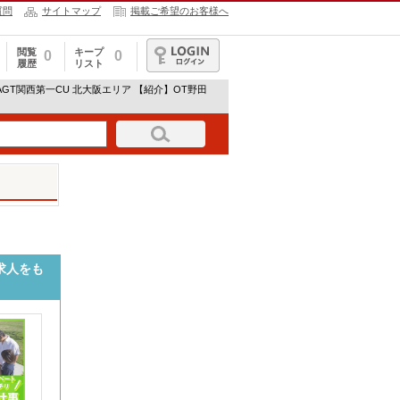
質問
サイトマップ
掲載ご希望のお客様へ
閲覧
キープ
0
0
履歴
リスト
ログイン
AGT関西第一CU 北大阪エリア 【紹介】OT野田
の求人をも