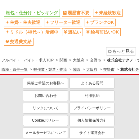
梱包・仕分け・ピッキング
履歴書不要
未経験歓迎
主婦・主夫歓迎
フリーター歓迎
ブランクOK
ミドル（40代～）活躍中
週払い
給与前払いOK
交通費支給
もっと見る
アルバイト・バイト・求人TOP
関西
大阪府
交野市
株式会社テクノ・サー
職種・条件一覧
軽作業・製造・物流
関西
大阪府
交野市
株式会社テ
掲載ご希望のお客様へ
よくある質問
お問い合わせ
利用規約
リンクについて
プライバシーポリシー
Cookieポリシー
個人情報保護方針
メールサービスについて
サイト運営会社