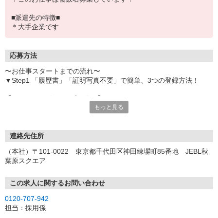
■派遣先の特徴■
＊大手企業です
応募方法
〜お仕事スタートまでの流れ〜
▼Step1 「履歴書」「証明写真不要」で簡単、3つの登録方法！
【オンライン登録（目安5分）】
もっと見る
いつでも好きな時間に登録OK
【電話登録（目安20分）】
受付時間/平日9:00〜19:00
連絡先住所
※電話登録の場合、就業前には登録会へお越しください
（本社）〒101-0022 東京都千代田区神田練塀町85番地 JEBL秋
葉原スクエア
【来場登録（目安1時間30分）】
受付時間/平日10:00〜17:00
この求人に関するお問い合わせ
▼Step2 全国にあるお仕事の中から、あなたにピッタリのお仕事を
0120-707-942
ご案内
担当：採用係
▼Step3 就業前に職場見学で気になる事はしっかりチェック！