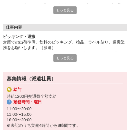
アクティブワーク。週2－5日勤務、11－20時の間の4－8時間勤
もっと見る
務で相談可能。9時〜も相談可能。休憩は15－60分の間で取って
もOK。
大手企業で働くチャンス。20代から50代の方など幅広く活躍
中。自転車通勤可能。休憩室あり。4名の募集です。
仕事内容
給与即払いOK！ただし就業状況によりご利用いただけない場合
ピッキング・運搬
があります。詳細はオペレーターへお問い合わせください。
倉庫での出荷準備、飲料のピッキング、検品、ラベル貼り、運搬業
務をお願いします。（派遣）
『テクノ・サービス』は、派遣業界大手スタッフサービスグルー
アクティブワーク。週2－5日勤務、11－20時の間の4－8時間勤務で
プです。
もっと見る
相談可能。9時〜も相談可能。休憩は15－60分の間で取ってもOK。
全国にあるお仕事の中から、一人ひとりのスキルや希望条件に応
大手企業で働くチャンス。20代から50代の方など幅広く活躍中。自
じたお仕事をご案内します。
転車通勤可能。休憩室あり。4名の募集です。
安全管理体制も万全ですので安心してご就業いただけます。
募集情報（派遣社員）
登録方法は、【オンライン】【電話】【登録会来場】の3つから
選べます♪
給与
★★履歴書・証明写真は不要！★★
時給1200円交通費全額支給
また、ご登録済の方はお仕事の紹介がスムーズです。
勤務時間・曜日
ご応募お待ちしています。
11:00〜20:00
11:00〜15:00
16:00〜20:00
※表記のうち実働4時間から8時間です。