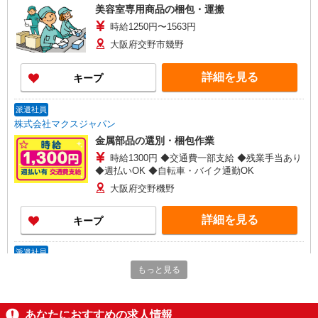
美容室専用商品の梱包・運搬
時給1250円〜1563円
大阪府交野市幾野
詳細を見る
キープ
派遣社員
株式会社マクスジャパン
金属部品の選別・梱包作業
時給1300円 ◆交通費一部支給 ◆残業手当あり
◆週払いOK ◆自転車・バイク通勤OK
大阪府交野機野
詳細を見る
キープ
派遣社員
株式会社グランド 大阪サービスステーション
もっと見る
スマホなどの軽作業
<時給>1,240円 月収例：193,750円 （実働7.5
ｈ×20日+残業5ｈの場合） ＊交通費規定内支給
あなたにおすすめの求人情報