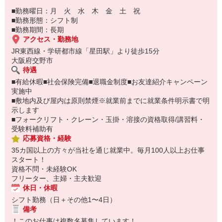
■勤務曜日：月 火 水 木 金 土 祝
■勤務形態：シフト制
■勤務期間：長期
アクセス・勤務地
JR東西線・学研都市線「星田駅」より徒歩15分
大阪府交野市
待遇
■有給休暇■社会保険完備■退職金制度■お友達紹介キャンペーン
実施中
■敷地内及び屋内は原則禁煙※就業前までに就業条件明示書で明
示します
■フォークリフト・クレーン・玉掛・溶接の資格取得/講習料・
受験料補助有
応募資格・経験
35カ国以上の方々が当社を通じ就業中。毎月100人以上お仕事
スタート！
資格不問・未経験OK
フリーター、主婦・主夫歓迎
休日・休暇
シフト勤務（日＋その他1〜4日）
備考
！このお仕事は複数名募集しています！