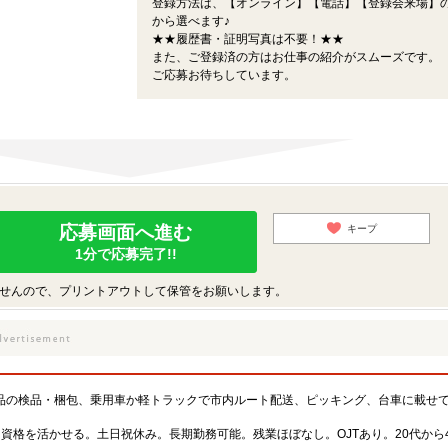
登録方法は、【オンライン】【電話】【登録会来場】の
から選べます♪
★★履歴書・証明写真は不要！★★
また、ご登録済の方はお仕事の紹介がスムーズです。
ご応募お待ちしています。
応募画面へ進む
キープ
1分で応募完了!!
せんので、プリントアウトして保管をお願いします。
品の検品・梱包、乗用車か軽トラックで市内ルート配送、ピッキング、台車に載せ
資格を活かせる。土日祝休み。長期勤務可能。残業ほぼなし。OJTあり。20代から