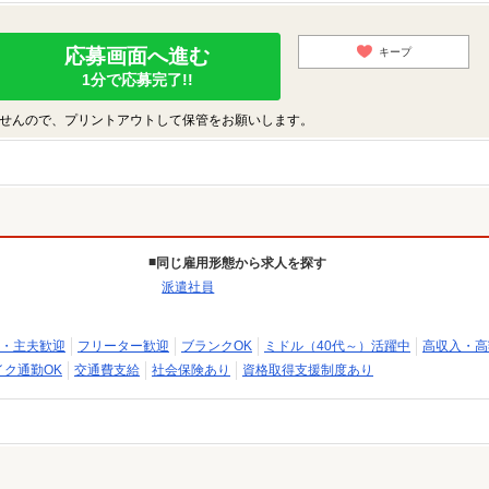
応募画面へ進む
キープ
1分で応募完了!!
せんので、プリントアウトして保管をお願いします。
同じ雇用形態から求人を探す
派遣社員
・主夫歓迎
フリーター歓迎
ブランクOK
ミドル（40代～）活躍中
高収入・高
イク通勤OK
交通費支給
社会保険あり
資格取得支援制度あり