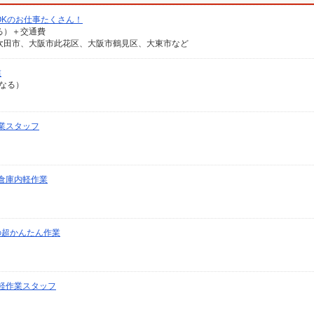
OKのお仕事たくさん！
なる）＋交通費
吹田市、大阪市此花区、大阪市鶴見区、大東市など
業
異なる）
業スタッフ
倉庫内軽作業
の超かんたん作業
軽作業スタッフ