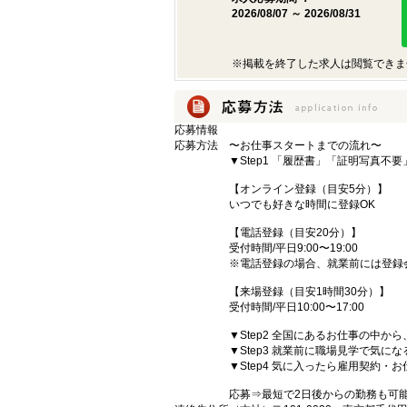
2026/08/07 ～ 2026/08/31
※掲載を終了した求人は閲覧できま
応募情報
応募方法
〜お仕事スタートまでの流れ〜
▼Step1 「履歴書」「証明写真不
【オンライン登録（目安5分）】
いつでも好きな時間に登録OK
【電話登録（目安20分）】
受付時間/平日9:00〜19:00
※電話登録の場合、就業前には登録
【来場登録（目安1時間30分）】
受付時間/平日10:00〜17:00
▼Step2 全国にあるお仕事の中
▼Step3 就業前に職場見学で気に
▼Step4 気に入ったら雇用契約・
応募⇒最短で2日後からの勤務も可