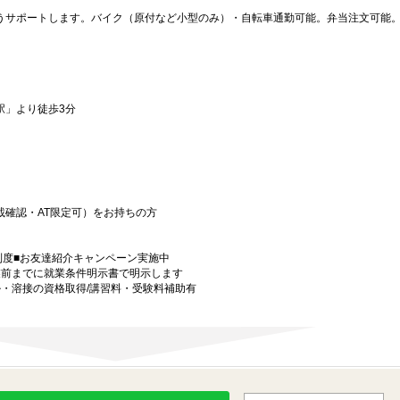
うサポートします。バイク（原付など小型のみ）・自転車通勤可能。弁当注文可能
駅」より徒歩3分
。
金
載確認・AT限定可）をお持ちの方
制度■お友達紹介キャンペーン実施中
業前までに就業条件明示書で明示します
・溶接の資格取得/講習料・受験料補助有