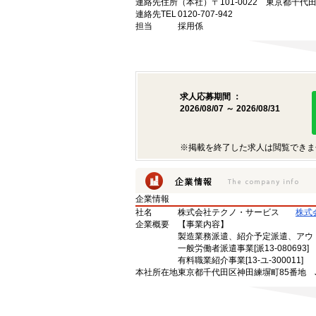
連絡先住所
（本社）〒101-0022 東京都千代
連絡先TEL
0120-707-942
担当
採用係
求人応募期間 ：
2026/08/07 ～ 2026/08/31
※掲載を終了した求人は閲覧できま
企業情報
社名
株式会社テクノ・サービス
株式
企業概要
【事業内容】
製造業務派遣、紹介予定派遣、アウ
一般労働者派遣事業[派13-080693]
有料職業紹介事業[13-ユ-300011]
本社所在地
東京都千代田区神田練塀町85番地 