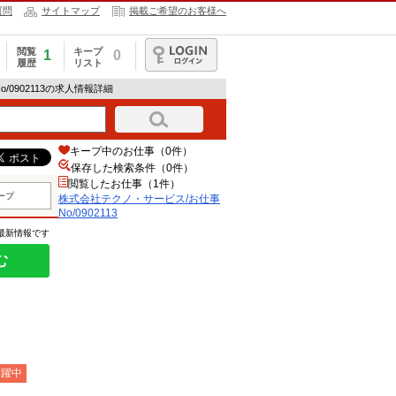
質問
サイトマップ
掲載ご希望のお客様へ
閲覧
キープ
1
0
履歴
リスト
ログイン
/0902113の求人情報詳細
キープ中のお仕事（0件）
保存した検索条件（
0
件）
閲覧したお仕事（1件）
ープ
株式会社テクノ・サービス/お仕事
No/0902113
の最新情報です
む
活躍中