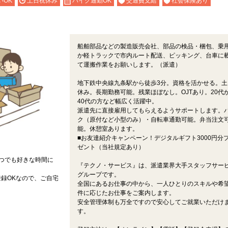
いOK
土日祝休み
バイク通勤OK
交通費支給
社会保険あり
船舶部品などの製造販売会社、部品の検品・梱包、乗
か軽トラックで市内ルート配送、ピッキング、台車に
て運搬作業をお願いします。（派遣）
地下鉄中央線九条駅から徒歩3分。資格を活かせる。土
休み。長期勤務可能。残業ほぼなし。OJTあり。20代
40代の方など幅広く活躍中。
派遣先に直接雇用してもらえるようサポートします。
ク（原付など小型のみ）・自転車通勤可能。弁当注文
能。休憩室あります。
■お友達紹介キャンペーン！デジタルギフト3000円分
ゼント（当社規定あり）
つでも好きな時間に
『テクノ・サービス』は、派遣業界大手スタッフサー
グループです。
録OKなので、ご自宅
全国にあるお仕事の中から、一人ひとりのスキルや希
件に応じたお仕事をご案内します。
安全管理体制も万全ですので安心してご就業いただけ
す。