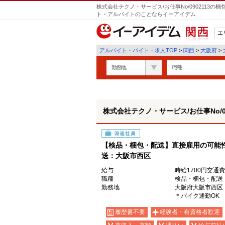
株式会社テクノ・サービス/お仕事No/0902113
ト・アルバイトのことならイーアイデム
エ
関西
アルバイト・バイト・求人TOP
>
関西
>
大阪府
>
勤務地
職種
株式会社テクノ・サービス/お仕事No/09
派遣社員
【検品・梱包・配送】直接雇用の可能性
送：大阪市西区
給与
時給1700円交通
職種
検品・梱包・配送
勤務地
大阪府大阪市西区
＊バイク通勤OK
履歴書不要
経験者・有資格者歓迎