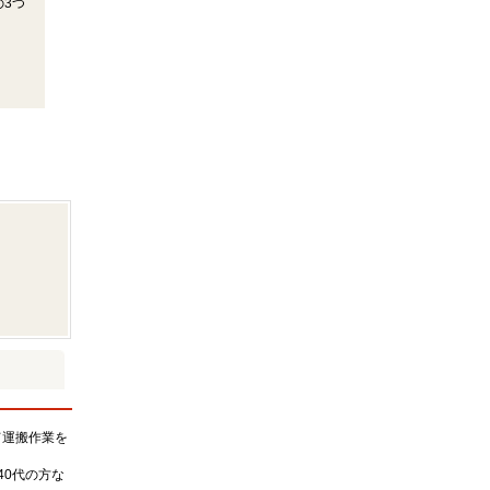
3つ
て運搬作業を
40代の方な