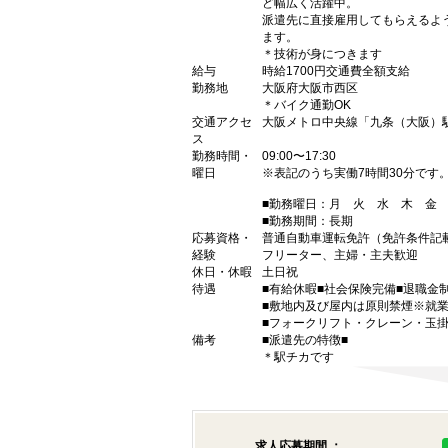
ど幅広く活躍中。
派遣先に直接雇用してもらえるよ
ます。
＊技術が身につきます
給与
時給1700円交通費全額支給
勤務地
大阪府大阪市西区
＊バイク通勤OK
交通アクセ
大阪メトロ中央線「九条（大阪）
ス
勤務時間・
09:00〜17:30
曜日
※表記のうち実働7時間30分です
■勤務曜日：月 火 水 木 
■勤務期間：長期
応募資格・
普通自動車運転免許（免許条件記
経験
フリーター、主婦・主夫歓迎
休日・休暇
土日祝
待遇
■有給休暇■社会保険完備■退職金
■敷地内及び屋内は原則禁煙※就
■フォークリフト・クレーン・玉掛
備考
■派遣先の特徴■
＊駅チカです
求人応募期間 ：