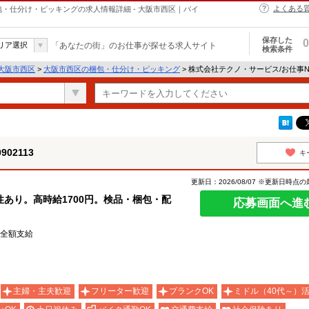
よくある
の梱包・仕分け・ピッキングの求人情報詳細 - 大阪市西区｜バイ
保存した
0
リア選択
「あなたの街」のお仕事が探せる求人サイト
検索条件
大阪市西区
>
大阪市西区の梱包・仕分け・ピッキング
> 株式会社テクノ・サービス/お仕事No
02113
キ
更新日：2026/08/07 ※更新日時点
あり。高時給1700円。検品・梱包・配
応募画面へ進
費全額支給
主婦・主夫歓迎
フリーター歓迎
ブランクOK
ミドル（40代～）