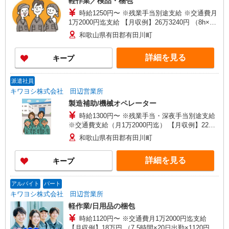
軽作業／検品・梱包
時給1250円〜 ※残業手当別途支給 ※交通費月
1万2000円迄支給 【月収例】26万3240円 （8h×22
日勤務×時給1250円、残業20h、交通費1万2000円
和歌山県有田郡有田川町
の場合）
詳細を見る
キープ
派遣社員
キワヨシ株式会社 田辺営業所
製造補助/機械オペレーター
時給1300円〜 ※残業手当・深夜手当別途支給
※交通費支給（月1万2000円迄） 【月収例】22万
円+各種手当 （8ｈ×20日勤務×時給1300円、交通
和歌山県有田郡有田川町
費1万2000円の場合)
詳細を見る
キープ
アルバイト
パート
キワヨシ株式会社 田辺営業所
軽作業/日用品の梱包
時給1120円〜 ※交通費月1万2000円迄支給
【月収例】18万円 （7.5時間×20日出勤×1120円