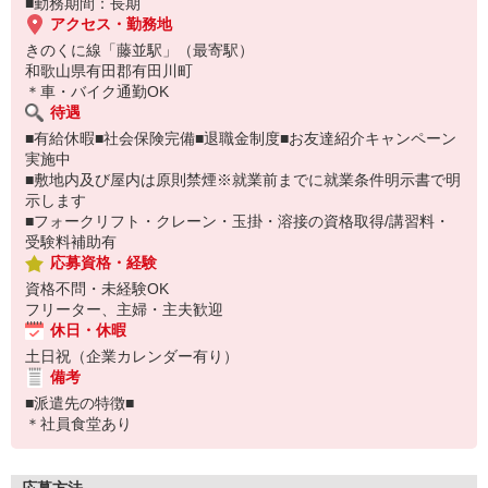
■勤務期間：長期
アクセス・勤務地
きのくに線「藤並駅」（最寄駅）
和歌山県有田郡有田川町
＊車・バイク通勤OK
待遇
■有給休暇■社会保険完備■退職金制度■お友達紹介キャンペーン
実施中
■敷地内及び屋内は原則禁煙※就業前までに就業条件明示書で明
示します
■フォークリフト・クレーン・玉掛・溶接の資格取得/講習料・
受験料補助有
応募資格・経験
資格不問・未経験OK
フリーター、主婦・主夫歓迎
休日・休暇
土日祝（企業カレンダー有り）
備考
■派遣先の特徴■
＊社員食堂あり