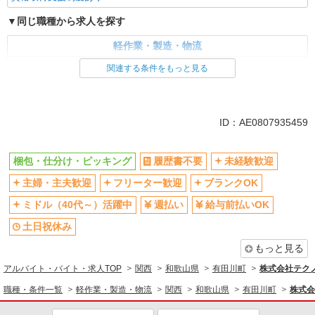
同じ職種から求人を探す
軽作業・製造・物流
梱包・仕分け・ピッキング
関連する条件をもっと見る
同じ特徴から求人を探す
未経験歓迎
ミドル（40代～）活躍中
ID：AE0807935459
土日祝休み
車通勤OK
交通費支給
社会保険あり
梱包・仕分け・ピッキング
履歴書不要
未経験歓迎
主婦・主夫歓迎
フリーター歓迎
ブランクOK
ミドル（40代～）活躍中
週払い
給与前払いOK
土日祝休み
もっと見る
アルバイト・バイト・求人TOP
関西
和歌山県
有田川町
株式会社テクノ
職種・条件一覧
軽作業・製造・物流
関西
和歌山県
有田川町
株式会