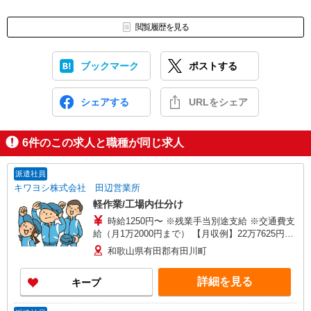
閲覧履歴を見る
ブックマーク
ポストする
シェアする
URLをシェア
6
件のこの求人と職種が同じ求人
派遣社員
キワヨシ株式会社 田辺営業所
軽作業/工場内仕分け
時給1250円〜 ※残業手当別途支給 ※交通費支
給（月1万2000円まで） 【月収例】22万7625円
（7.5ｈ×23日勤務×1250円、交通費1万2000円の場
和歌山県有田郡有田川町
合)
詳細を見る
キープ