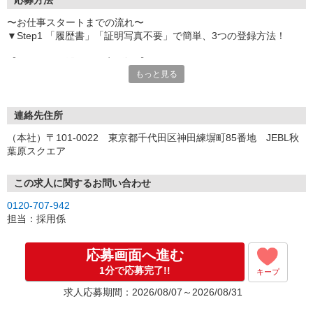
応募方法
〜お仕事スタートまでの流れ〜
▼Step1 「履歴書」「証明写真不要」で簡単、3つの登録方法！
【オンライン登録（目安5分）】
もっと見る
いつでも好きな時間に登録OK
【電話登録（目安20分）】
受付時間/平日9:00〜19:00
連絡先住所
※電話登録の場合、就業前には登録会へお越しください
（本社）〒101-0022 東京都千代田区神田練塀町85番地 JEBL秋
葉原スクエア
【来場登録（目安1時間30分）】
受付時間/平日10:00〜17:00
この求人に関するお問い合わせ
▼Step2 全国にあるお仕事の中から、あなたにピッタリのお仕事を
0120-707-942
ご案内
担当：採用係
▼Step3 就業前に職場見学で気になる事はしっかりチェック！
▼Step4 気に入ったら雇用契約・お仕事スタート
応募画面へ進む
応募⇒最短で2日後からの勤務も可能です！
1分で応募完了!!
キープ
求人応募期間：2026/08/07～2026/08/31