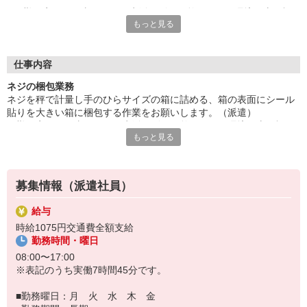
日勤固定のお仕事なので、生活リズムを整えやすい環境★土日祝
もっと見る
お休みです。週末はプライベートを満喫できます。土曜日は年に
数回出勤あります。
先輩スタッフのサポートあり◎少しずつ慣れていける環境です！
長期のお仕事◎就業後も丁寧にフォローし続けます！
仕事内容
給与即払いOK！ただし就業状況によりご利用いただけない場合
ネジの梱包業務
があります。詳細はオペレーターへお問い合わせください。
ネジを秤で計量し手のひらサイズの箱に詰める、箱の表面にシール
貼りを大きい箱に梱包する作業をお願いします。（派遣）
『テクノ・サービス』は、派遣業界大手スタッフサービスグルー
日勤固定のお仕事なので、生活リズムを整えやすい環境★土日祝お
プです。
もっと見る
休みです。週末はプライベートを満喫できます。土曜日は年に数回
全国にあるお仕事の中から、一人ひとりのスキルや希望条件に応
出勤あります。
じたお仕事をご案内します。
先輩スタッフのサポートあり◎少しずつ慣れていける環境です！長
安全管理体制も万全ですので安心してご就業いただけます。
期のお仕事◎就業後も丁寧にフォローし続けます！
募集情報（派遣社員）
登録方法は、【オンライン】【電話】【登録会来場】の3つから
選べます♪
給与
★★履歴書・証明写真は不要！★★
時給1075円交通費全額支給
また、ご登録済の方はお仕事の紹介がスムーズです。
勤務時間・曜日
ご応募お待ちしています。
08:00〜17:00
※表記のうち実働7時間45分です。
■勤務曜日：月 火 水 木 金