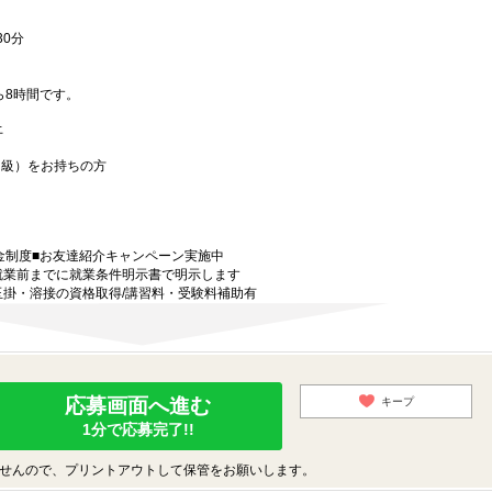
0分
ら8時間です。
 土
初級）をお持ちの方
金制度■お友達紹介キャンペーン実施中
就業前までに就業条件明示書で明示します
玉掛・溶接の資格取得/講習料・受験料補助有
応募画面へ進む
キープ
1分で応募完了!!
せんので、プリントアウトして保管をお願いします。