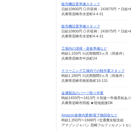
販売機設置準備スタッフ
日給10800円 ◎月収例：243675円 ＊日給
兵庫県尼崎市水堂町4-4-31
販売機設置準備スタッフ
日給10800円 ◎月収例：243675円 ＊日給
兵庫県尼崎市水堂町4-4-31
工場内の清掃・昼食準備など
時給1,150円 ※試用期間3ヵ月（同条件）
兵庫県尼崎市中浜町24
クリーニング工場内での軽作業スタッフ
時給1,180円 ※試用期間3ヵ月（同条件）
兵庫県尼崎市南初島町10-131
金属製品のパーツ取り作業
時給1450円〜1813円 ※別途一年後昇給あ
兵庫県尼崎市田能 ★現地面接OK
Amazon倉庫内業務/落下物回収など
時給1,350円〜1688円 +交通費全額支給
アマゾンジャパン 尼崎フルフィルメントセン