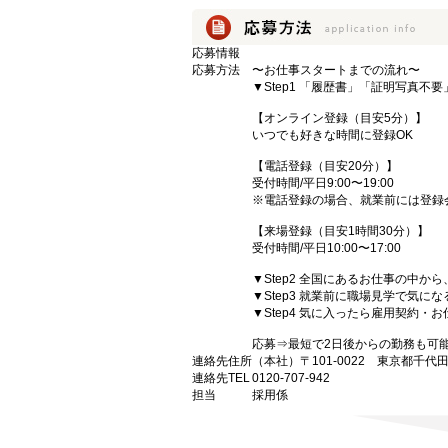
応募情報
応募方法
〜お仕事スタートまでの流れ〜
▼Step1 「履歴書」「証明写真不
【オンライン登録（目安5分）】
いつでも好きな時間に登録OK
【電話登録（目安20分）】
受付時間/平日9:00〜19:00
※電話登録の場合、就業前には登録
【来場登録（目安1時間30分）】
受付時間/平日10:00〜17:00
▼Step2 全国にあるお仕事の中
▼Step3 就業前に職場見学で気に
▼Step4 気に入ったら雇用契約・
応募⇒最短で2日後からの勤務も可
連絡先住所
（本社）〒101-0022 東京都千代
連絡先TEL
0120-707-942
担当
採用係