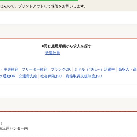
せんので、プリントアウトして保管をお願いします。
同じ雇用形態から求人を探す
派遣社員
・主夫歓迎
フリーター歓迎
ブランクOK
ミドル（40代～）活躍中
高収入・高
ク通勤OK
交通費支給
社会保険あり
資格取得支援制度あり
じ）
尼崎流通センター内