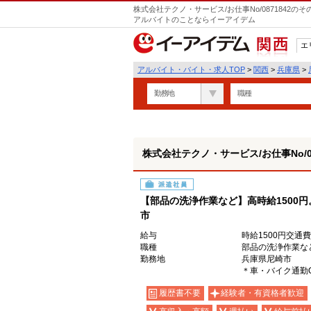
株式会社テクノ・サービス/お仕事No/0871842
アルバイトのことならイーアイデム
エ
関西
アルバイト・バイト・求人TOP
>
関西
>
兵庫県
>
勤務地
職種
株式会社テクノ・サービス/お仕事No/08
派遣社員
【部品の洗浄作業など】高時給1500
市
給与
時給1500円交通
職種
部品の洗浄作業な
勤務地
兵庫県尼崎市
＊車・バイク通勤
履歴書不要
経験者・有資格者歓迎