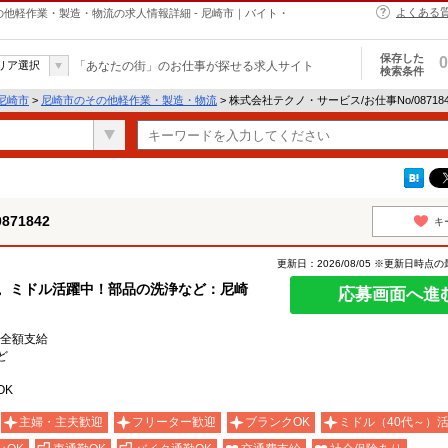
よくある
のその他軽作業・製造・物流の求人情報詳細 - 尼崎市｜バイト・
保存した
0
リア選択
「あなたの街」のお仕事が探せる求人サイト
検索条件
尼崎市
>
尼崎市のその他軽作業・製造・物流
> 株式会社テクノ・サービス/お仕事No/0871
71842
キ
更新日：2026/08/05 ※更新日時点
円。ミドル活躍中！部品の洗浄など：尼崎
応募画面へ進
費全額支給
ど
OK
主婦・主夫歓迎
フリーター歓迎
ブランクOK
ミドル（40代～）