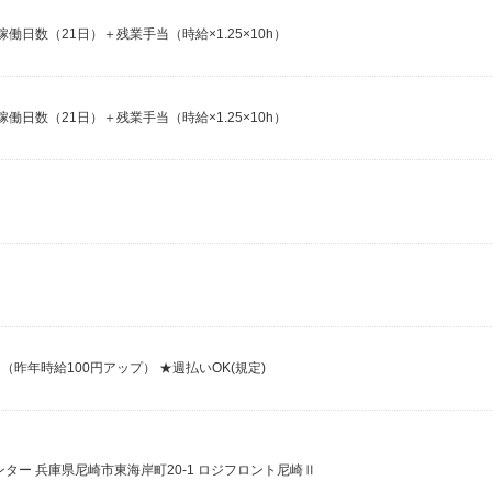
×稼働日数（21日）＋残業手当（時給×1.25×10h）
×稼働日数（21日）＋残業手当（時給×1.25×10h）
り（昨年時給100円アップ） ★週払いOK(規定)
ター 兵庫県尼崎市東海岸町20-1 ロジフロント尼崎Ⅱ