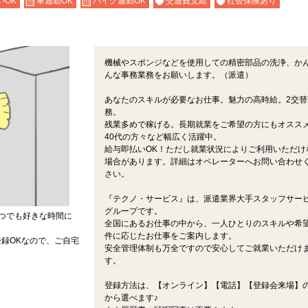
いOK
車通勤OK
バイク通勤OK
交通費支給
社会保険あり
機械やスポンジなどを使用しての精密部品の洗浄、か
んな事務業務をお願いします。（派遣）
あなたのスキルが必要なお仕事。魅力の高時給。2交替
務。
残業多めで稼げる。長期就業をご希望の方にもオスス
40代の方々など幅広く活躍中。
給与即払いOK！ただし就業状況によりご利用いただけ
場合があります。詳細はオペレーターへお問い合わせ
さい。
『テクノ・サービス』は、派遣業界大手スタッフサー
グループです。
つでも好きな時間に
全国にあるお仕事の中から、一人ひとりのスキルや希
件に応じたお仕事をご案内します。
録OKなので、ご自宅
安全管理体制も万全ですので安心してご就業いただけ
す。
登録方法は、【オンライン】【電話】【登録会来場】の
から選べます♪