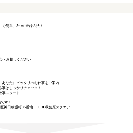
要」で簡単、3つの登録方法！
会へお越しください
から、あなたにピッタリのお仕事をご案内
なる事はしっかりチェック！
お仕事スタート
能です！
田区神田練塀町85番地 JEBL秋葉原スクエア