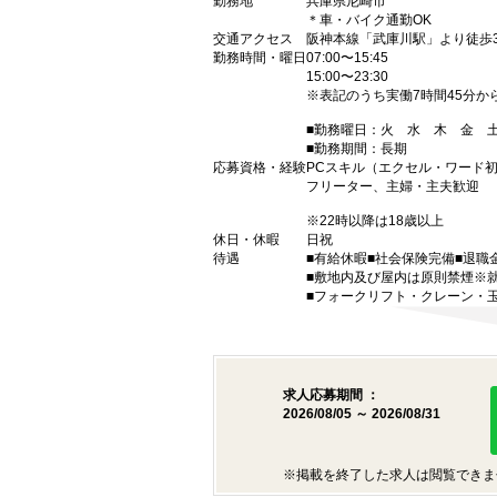
勤務地
兵庫県尼崎市
＊車・バイク通勤OK
交通アクセス
阪神本線「武庫川駅」より徒歩3
勤務時間・曜日
07:00〜15:45
15:00〜23:30
※表記のうち実働7時間45分か
■勤務曜日：火 水 木 金
■勤務期間：長期
応募資格・経験
PCスキル（エクセル・ワード
フリーター、主婦・主夫歓迎
※22時以降は18歳以上
休日・休暇
日祝
待遇
■有給休暇■社会保険完備■退職
■敷地内及び屋内は原則禁煙※
■フォークリフト・クレーン・
求人応募期間 ：
2026/08/05 ～ 2026/08/31
※掲載を終了した求人は閲覧できま