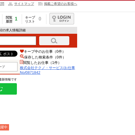
質問
サイトマップ
掲載ご希望のお客様へ
閲覧
キープ
1
0
履歴
リスト
ログイン
842の求人情報詳細
キープ中のお仕事（0件）
保存した検索条件（
0
件）
閲覧したお仕事（1件）
ープ
株式会社テクノ・サービス/お仕事
No/0871842
の最新情報です
む
活躍中