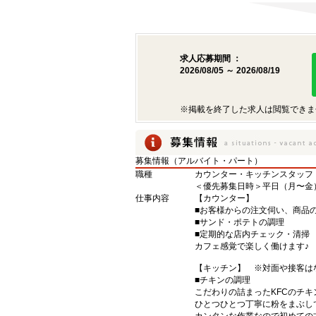
求人応募期間 ：
2026/08/05 ～ 2026/08/19
※掲載を終了した求人は閲覧できま
募集情報（アルバイト・パート）
職種
カウンター・キッチンスタッフ
＜優先募集日時＞平日（月〜金
仕事内容
【カウンター】
■お客様からの注文伺い、商品
■サンド・ポテトの調理
■定期的な店内チェック・清掃
カフェ感覚で楽しく働けます♪
【キッチン】 ※対面や接客は
■チキンの調理
こだわりの詰まったKFCのチ
ひとつひとつ丁寧に粉をまぶし