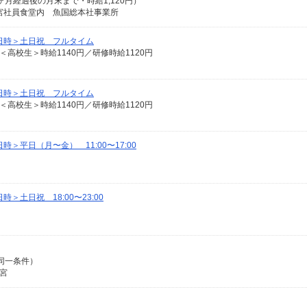
ヶ月経過後の月末まで・時給1,120円）
宮社員食堂内 魚国総本社事業所
日時＞土日祝 フルタイム
 ＜高校生＞時給1140円／研修時給1120円
日時＞土日祝 フルタイム
 ＜高校生＞時給1140円／研修時給1120円
＞平日（月〜金） 11:00〜17:00
土日祝 18:00〜23:00
、同一条件）
西宮