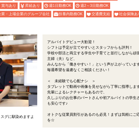
・賞与あり
昇給あり
週1日勤務OK
週2～3日勤務OK
企業・上場企業のグループ会社
扶養内勤務OK
交通費支給
社会保険あ
アルバイトデビュー大歓迎！
シフトは予定が立てやすいとスタッフからも評判！
学校や部活と両立する学生や子育てと並行しながら頑
主婦（夫）など、
みんなから「働きやすい！」という声が上がっています
毎週希望を遠慮なくご相談ください！
＜ 未経験でも心配ナシ ＞
タブレットで動画や画像を見せながら丁寧に指導しま
先輩によるレクチャーもあるので、
久しぶりのお仕事のパートさんや初アルバイトの学生
も安心です♪
オトクな従業員割引があるのも必見！まずは気軽にご
もスグに馴染めますよ
を☆