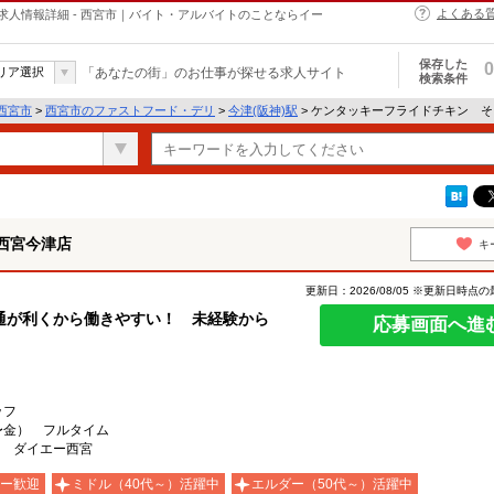
よくある
人情報詳細 - 西宮市｜バイト・アルバイトのことならイー
保存した
0
リア選択
「あなたの街」のお仕事が探せる求人サイト
検索条件
西宮市
>
西宮市のファストフード・デリ
>
今津(阪神)駅
> ケンタッキーフライドチキン 
西宮今津店
キ
更新日：2026/08/05 ※更新日時点
通が利くから働きやすい！ 未経験から
応募画面へ進
ッフ
〜金） フルタイム
1 ダイエー西宮
ー歓迎
ミドル（40代～）活躍中
エルダー（50代～）活躍中