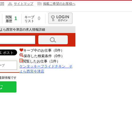
質問
サイトマップ
掲載ご希望のお客様へ
閲覧
キープ
1
0
履歴
リスト
ログイン
そよら西宮今津店の求人情報詳細
キープ中のお仕事（0件）
保存した検索条件（
0
件）
閲覧したお仕事（1件）
ープ
ケンタッキーフライドチキン そ
よら西宮今津店
の最新情報です
む