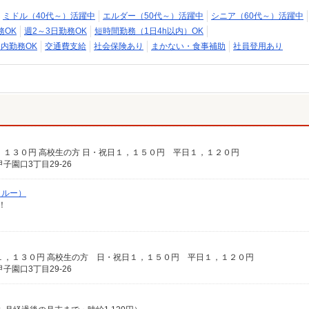
ミドル（40代～）活躍中
エルダー（50代～）活躍中
シニア（60代～）活躍中
務OK
週2～3日勤務OK
短時間勤務（1日4h以内）OK
内勤務OK
交通費支給
社会保険あり
まかない・食事補助
社員登用あり
１３０円 高校生の方 日・祝日１，１５０円 平日１，１２０円
園口3丁目29-26
クルー）
！
，１３０円 高校生の方 日・祝日１，１５０円 平日１，１２０円
園口3丁目29-26