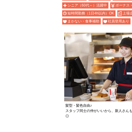
シニア（60代～）活躍中
ボーナス
短時間勤務（1日4h以内）OK
上場
まかない・食事補助
社員登用あり
髪型・髪色自由♪
スタッフ同士の仲がいいから、新人さん
◎