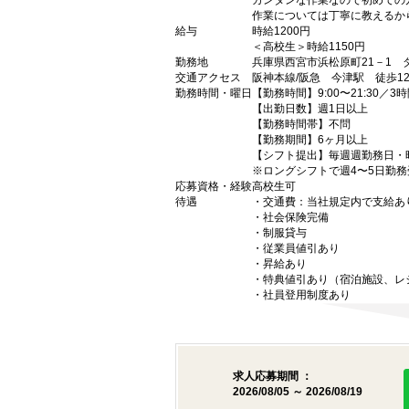
カンタンな作業なので初めての
作業については丁寧に教えるか
給与
時給1200円
＜高校生＞時給1150円
勤務地
兵庫県西宮市浜松原町21－1 
交通アクセス
阪神本線/阪急 今津駅 徒歩1
勤務時間・曜日
【勤務時間】9:00〜21:30／3
【出勤日数】週1日以上
【勤務時間帯】不問
【勤務期間】6ヶ月以上
【シフト提出】毎週週勤務日・
※ロングシフトで週4〜5日勤
応募資格・経験
高校生可
待遇
・交通費：当社規定内で支給あり
・社会保険完備
・制服貸与
・従業員値引あり
・昇給あり
・特典値引あり（宿泊施設、レ
・社員登用制度あり
求人応募期間 ：
2026/08/05 ～ 2026/08/19