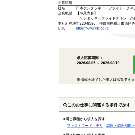
企業情報
社名
日本ケンタッキー・フライド・チキ
企業概要
【事業内容】
「ケンタッキーフライドチキン」の
本社所在地
〒220-8586 神奈川県横浜市西区
URL
https://www.kfc.co.jp/
求人応募期間 ：
2026/08/05 ～ 2026/08/19
※掲載を終了した求人は閲覧できま
このお仕事に関連する条件で探す
同じ職種から求人を探す
ファストフード・デリ
調理・調理補助