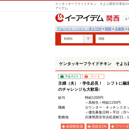
ケンタッキーフライドチキン そよら西宮今津店の求
アイデム
エ
関西
アルバイト・バイト・求人TOP
>
関西
>
兵庫県
>
勤務地
職種
ケンタッキーフライドチキン そよら
アルバイト
パート
主婦（夫）・学生必見！ シフトに融
のチャレンジも大歓迎♪
給与
時給1200円
＜高校生＞時給1150円
職種
カウンター・キッチンスタ
＜優先募集日時＞平日（月
勤務地
兵庫県西宮市浜松原町21－
未経験歓迎
高校生OK
フリータ