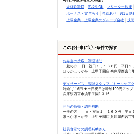
同じ特徴から求人を探す
未経験歓迎
高校生OK
フリーター歓迎
ボーナス・賞与あり
昇給あり
週1日勤
上場企業・上場企業のグループ会社
扶養
このお仕事に近い条件で探す
お弁当の接客・調理補助
一般の方 日・祝日１，１６０円 平日１，
ほっかほっか亭 上甲子園店 兵庫県西宮市甲子
デイサービス 調理スタッフ（ミールケア
時給1,116円 ★土日祝日は時給100円アップ
兵庫県西宮市浜甲子園1-3-16
弁当の販売・調理補助
一般の方 日・祝日１，１６０円 平日１
ほっかほっか亭 上甲子園店 兵庫県西宮市甲子
社員食堂での調理補助さん