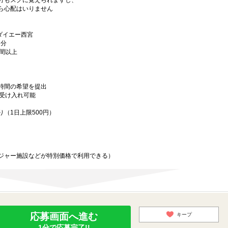
方もスグに覚えられますし、
ら心配はいりません
ダイエー西宮
2分
時間以上
時間の希望を提出
務受け入れ可能
（1日上限500円）
ジャー施設などが特別価格で利用できる）
応募画面へ進む
キープ
1分で応募完了!!