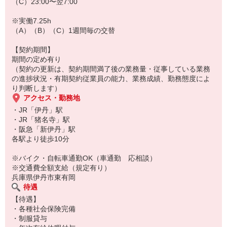
（C）23:00〜翌7:00
※実働7.25h
（A）（B）（C）1週間毎の交替
【契約期間】
期間の定め有り
（契約の更新は、契約期間満了後の業務量・従事している業務
の進捗状況・有期契約従業員の能力、業務成績、勤務態度によ
り判断します）
アクセス・勤務地
・JR「伊丹」駅
・JR「猪名寺」駅
・阪急「新伊丹」駅
各駅より徒歩10分
※バイク・自転車通勤OK（車通勤 応相談）
※交通費全額支給（規定有り）
兵庫県伊丹市東有岡
待遇
【待遇】
・各種社会保険完備
・制服貸与