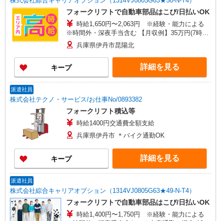
株式会社綜合キャリアオプション（1314VJ0805G63★50-N-T4）
フォークリフトで自動車部品はこび/日払いOK
時給1,650円〜2,063円 ※経験・能力による
※時間外・深夜手当含む 【月収例】35万円(7時間
50分×21日+残業・深夜手当) 交通費：既定支給
兵庫県伊丹市昆陽北
詳細を見る
キープ
派遣社員
株式会社テクノ・サービス/お仕事No/0893382
フォークリフト積込等
時給1400円交通費全額支給
兵庫県伊丹市 ＊バイク通勤OK
詳細を見る
キープ
派遣社員
株式会社綜合キャリアオプション（1314VJ0805G63★49-N-T4）
フォークリフトで自動車部品はこび/日払いOK
時給1,400円〜1,750円 ※経験・能力による