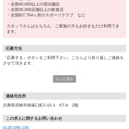
・全国40,000以上の宿泊施設
・全国30,000店舗以上の飲食店
・全国約7,764ヶ所のスポーツクラブ など
スタッフさんはもちろん、ご家族の方もお好きなだけ利用でき
ます。
応募方法
「応募する」ボタンをご利用下さい。こちらより折り返しご連絡を
させて頂きます。
8/8(土)〜8/16(日)は、誠に勝手ながら夏季休暇をいただいておりま
もっと見る
す。
※お問い合わせやご連絡は順次させていただきますが、
一部の方につきましては、8/17(月)以降の連絡となる場合がござい
ます。
連絡先住所
大変ご迷惑をおかけしますが、何卒ご了承ください
兵庫県尼崎市南塚口町2-15-1 KT-8 2階
ますようお願い申し上げます。
スタッフ一同、皆様にお会いできる日を
この求人に関するお問い合わせ
心より楽しみにしております。
0120-595-105