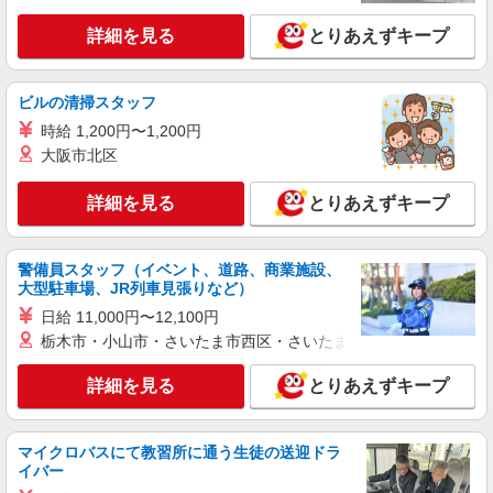
詳細を見る
とりあえずキープ
派遣社員
株式会社日本ワークプレイス関西/52
フォークリフト業務
ビルの清掃スタッフ
時給1,600円 月収例： 1600円×8時間＝12,800
時給 1,200円〜1,200円
円×20日＝25万6,000円 残業が月に10時間あった場
大阪市北区
合、上記に残業代をプラスして ＼＼合計27万円以
兵庫県伊丹市
上可能／／ 別途 交通費全額支給
詳細を見る
とりあえずキープ
詳細を見る
キープ
派遣社員
警備員スタッフ（イベント、道路、商業施設、
株式会社グランド
大型駐車場、JR列車見張りなど）
フォークリフトで入出庫
日給 11,000円〜12,100円
<時給>1,470円 月収例：214,990円 （実働
栃木市・小山市・さいたま市西区・さいたま市岩槻区・久喜市・
7h×20日＋残業5hの場合） ＊交通費別途規定内支
給あり。
詳細を見る
とりあえずキープ
兵庫県伊丹市森本1丁目 ＊変更の範囲：入社時
より変動なし
マイクロバスにて教習所に通う生徒の送迎ドラ
詳細を見る
キープ
イバー