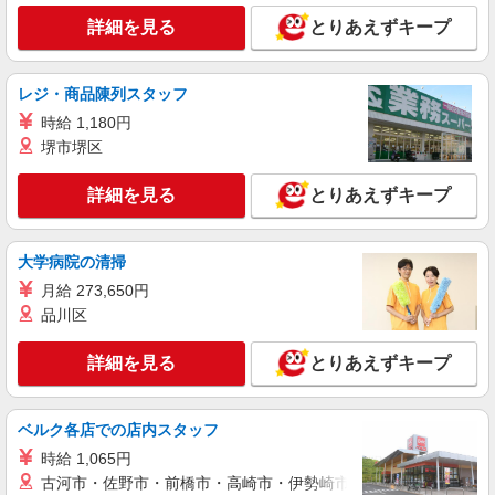
詳細を見る
とりあえずキープ
詳細を見る
キープ
レジ・商品陳列スタッフ
派遣社員
株式会社日本ワークプレイス関西/283
時給 1,180円
フォークリフト業務（立）
堺市堺区
時給1,460円 月収例： 1460円×8時間＝11,680
円×20日＝23万3,600円 残業が月に20時間だった場
詳細を見る
とりあえずキープ
合、上記に残業代をプラスして ＼＼合計27万円以
兵庫県伊丹市
上可能／／ 別途 交通費全額支給
大学病院の清掃
詳細を見る
キープ
月給 273,650円
品川区
派遣社員
株式会社日本ワークプレイス関西/271
詳細を見る
とりあえずキープ
フォークリフト業務
時給1,550円 月収例： 1550円×7時間30分＝
11,625円×20日＝23万2,500円 別途 交通費全額支
ベルク各店での店内スタッフ
給
兵庫県伊丹市
時給 1,065円
古河市・佐野市・前橋市・高崎市・伊勢崎市・太田市・館林市・
詳細を見る
キープ