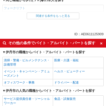
同じ職種から伊丹(ＪＲ)駅の求人を探す
フォークリフト
関連する条件をもっと見る
同じ雇用形態から伊丹(ＪＲ)駅の求人を探す
派遣社員
同じ特徴から伊丹(ＪＲ)駅の求人を探す
ID：AE0611125909
高収入・高額
車通勤OK
その他の条件でバイト・アルバイト・パートを探す
未経験歓迎
ブランクOK
伊丹市の職種からバイト・アルバイト・パートを探す
友達と応募OK
フリーター歓迎
清掃・警備・ビルメンテナンス・
医療・介護・福祉
土日祝休み
駅直結・駅チカ
設備管理
禁煙・分煙
ミドル（40代～）活躍中
イベント・キャンペーン・アミュ
ヘルス・ビューティー
エルダー（50代～）活躍中
平日のみ勤務OK
ーズメント
交通費支給
社会保険あり
オフィスワーク・事務
ドライバー・配達
同じ職種から求人を探す
伊丹市の人気の職種からバイト・アルバイト・パートを探す
軽作業・製造・物流
サービス提供責任者・ソーシャル
食品・試食販売
ワーカー
フォークリフト