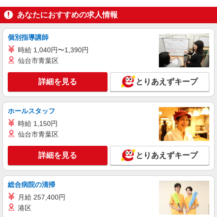
の定める就業場所
＋残業代＋交通費
あなたにおすすめの求人情報
詳細を見る
キープ
個別指導講師
派遣社員
時給 1,040円〜1,390円
株式会社グロップ 梅田オフィス
仙台市青葉区
フォークリフト作業／夜勤専属／土日休み
時給1,550円〜1,938円＋交通費全額支給 ※残
詳細を見る
とりあえずキープ
業発生時は時給25％アップ ※交通費支給規定あり
※給与の希望日払い制度あり ＜月収例＞＊月22日
雇入れ直後：兵庫県伊丹市 変更の範囲：会社
勤務の場合 時給1,550円×8時間×22日⇒272,800円
の定める就業場所
ホールスタッフ
＋残業代＋交通費
時給 1,150円
詳細を見る
キープ
仙台市青葉区
アルバイト
派遣社員
詳細を見る
とりあえずキープ
株式会社クラスター
フォークリフト作業スタッフ
総合病院の清掃
時給：1４00円＋交通費全額支給 【収入例】
月21日8時間実働にて勤務した場合・・・235200
月給 257,400円
円
住宅や店舗、オフィスの床材（カーペット・シ
港区
ート）の 物流センター （兵庫県伊丹市東有岡）