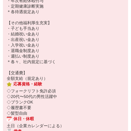
・年次有給休暇付与
・定期健康診断実施
＊各待遇規定あり
【その他福利厚生充実】
・子ども手当あり
・結婚祝い金あり
・出産祝い金あり
・入学祝い金あり
・退職金制度あり
・週払い制度あり
＊各々、社内規定に基づく
【交通費】
全額支給（規定あり）
応募資格・経験
◇フォークリフト免許必須
◇20代〜50代の男性活躍中
◇ブランクOK
◇履歴書不要
◇髪型自由
休日・休暇
土日（企業カレンダーによる）