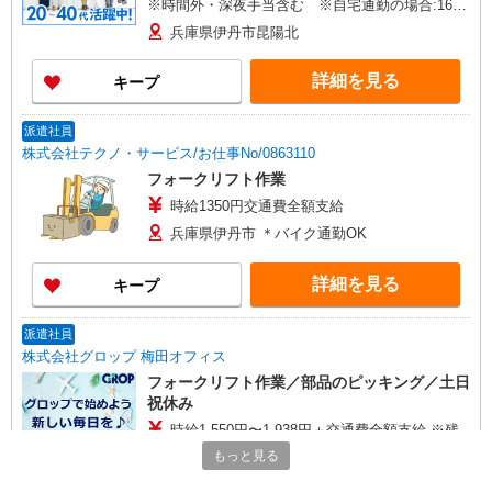
※時間外・深夜手当含む ※自宅通勤の場合:1650
円〜 【月収例】29万7000円(7時間50分×21日+残
兵庫県伊丹市昆陽北
業・深夜手当) ※時給1400円の場合 交通費：既
定支給
詳細を見る
キープ
派遣社員
株式会社テクノ・サービス/お仕事No/0863110
フォークリフト作業
時給1350円交通費全額支給
兵庫県伊丹市 ＊バイク通勤OK
詳細を見る
キープ
派遣社員
株式会社グロップ 梅田オフィス
フォークリフト作業／部品のピッキング／土日
祝休み
時給1,550円〜1,938円＋交通費全額支給 ※残
業発生時は時給25％アップ ※交通費支給規定あり
もっと見る
※給与の希望日払い制度あり ＜月収例＞＊月22日
雇入れ直後：兵庫県伊丹市 変更の範囲：会社
勤務の場合 時給1,550円×8時間×22日⇒272,800円