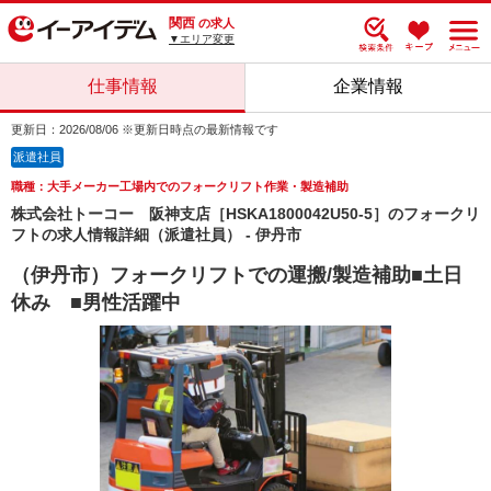
関西
の求人
▼エリア変更
仕事情報
企業情報
更新日：2026/08/06 ※更新日時点の最新情報です
派遣社員
職種：大手メーカー工場内でのフォークリフト作業・製造補助
株式会社トーコー 阪神支店［HSKA1800042U50-5］のフォークリ
フトの求人情報詳細（派遣社員） - 伊丹市
（伊丹市）フォークリフトでの運搬/製造補助■土日
休み ■男性活躍中