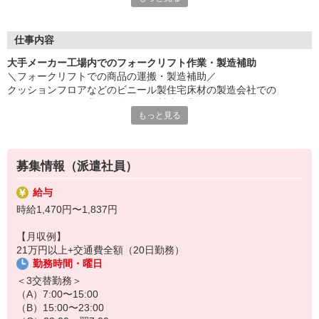
■20代〜50代男性スタッフが活躍中
仕事内容
■外国籍の方も活躍中！
大手メーカー工場内でのフォークリフト作業・製造補助
＼フォークリフトでの商品の運搬・製造補助／
ご自宅の近く（ご自宅・勤務地近くのコンビニ・カフェ等）で現
クッションフロアなどのビニール製住宅床材の製造会社での
地面接も相談可能！
フォークリフト作業や、付随する製造作業をお願いします。
お電話にてお気軽にお問い合わせください♪
もっと見る
＜20代〜50代男性スタッフが活躍中＞
＜外国籍の方も活躍中＞
募集情報（派遣社員）
・高時給でしっかり稼ぎたい方にピッタリ◎
・長期のお仕事なので、安心して働けます！
給与
・キレイでおいしい食堂あり（1食400円程度で定食が食べられます
時給1,470円〜1,837円
♪）
【月収例】
お仕事No.:HSKA1800042U50-5
21万円以上+交通費全額（20日勤務）
勤務時間・曜日
＜3交替勤務＞
（A）7:00〜15:00
（B）15:00〜23:00