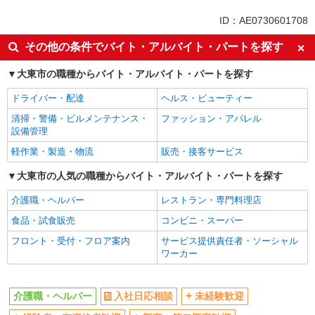
同じ特徴から住道駅の求人を探す
ID：AE0730601708
入社日応相談
未経験歓迎
その他の条件でバイト・アルバイト・パートを探す
経験者・有資格者歓迎
新卒・第二新卒歓迎
大東市の職種からバイト・アルバイト・パートを探す
女性活躍中
主婦・主夫歓迎
ドライバー・配達
ヘルス・ビューティー
フリーター歓迎
学歴不問
清掃・警備・ビルメンテナンス・
ファッション・アパレル
ブランクOK
ミドル（40代～）活躍中
設備管理
エルダー（50代～）活躍中
シニア（60代～）活躍中
軽作業・製造・物流
販売・接客サービス
高収入・高額
ボーナス・賞与あり
大東市の人気の職種からバイト・アルバイト・パートを探す
昇給あり
完全週休2日制
介護職・ヘルパー
レストラン・専門料理店
フルタイム歓迎
禁煙・分煙
食品・試食販売
コンビニ・スーパー
駅直結・駅チカ
車通勤OK
フロント・受付・フロア案内
サービス提供責任者・ソーシャル
バイク通勤OK
自転車通勤OK
ワーカー
残業少なめ（月20h未満）
交通費支給
社会保険あり
産休・育休取得実績あり
介護職・ヘルパー
入社日応相談
未経験歓迎
退職金・財形貯蓄制度あり
各種手当（家族・役職・インセン