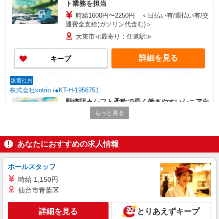
ト業務を担当
時給1600円〜2250円 ＜日払い有/週払い有/交
通費全支給(ガソリン代含む)＞
大東市≪最寄り：住道駅≫
詳細を見る
キープ
派遣社員
株式会社kotrio /●KT-H-1956751
野崎駅★シフト柔軟で長く働きやすいシニア向
けマンション
もっと見る
時給1600円〜2250円 ＜日払い有/週払い有/交
通費全支給(ガソリン代含む)＞
あなたにおすすめの求人情報
大東市 【最寄り駅：野崎】
詳細を見る
キープ
ホールスタッフ
時給 1,150円
派遣社員
仙台市青葉区
株式会社kotrio /●KT-H-2013190
鴻池新田駅＊少人数グルホで利用者さんと家事
詳細を見る
とりあえずキープ
や掃除など♪日払OK