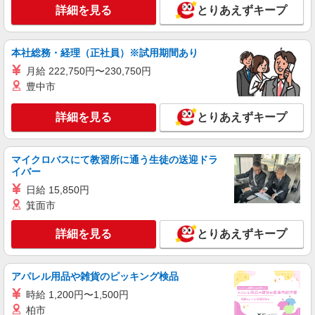
時給1600円〜2250円 ＜日払い有/週払い有/交
詳細を見る
とりあえずキープ
通費全支給(ガソリン代含む)＞
大東市 【最寄り駅：野崎】
本社総務・経理（正社員）※試用期間あり
詳細を見る
キープ
月給 222,750円〜230,750円
豊中市
派遣社員
株式会社kotrio /●KT-H-2013451
詳細を見る
とりあえずキープ
住道駅チカ★グループホームで夜勤専従★日払
いOK★履歴書不要
マイクロバスにて教習所に通う生徒の送迎ドラ
時給1600円〜2250円 ＜日払い有/週払い有/交
イバー
通費全支給(ガソリン代含む)＞
日給 15,850円
大東市≪最寄り：住道駅≫
箕面市
詳細を見る
キープ
詳細を見る
とりあえずキープ
派遣社員
株式会社kotrio /●KT-H-1991708
アパレル用品や雑貨のピッキング検品
鴻池新田駅｜サ高住STAFF＊落ち着いた雰囲
時給 1,200円〜1,500円
気でゆったりお仕事♪
柏市
時給1600円〜2250円 ＜日払い有/週払い有/交