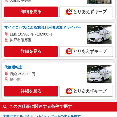
大阪市中央区
通費全支給(ガソリン代含む)＞
大東市≪最寄り：住道駅≫
詳細を見る
とりあえずキープ
詳細を見る
キープ
マイクロバスによる施設利用者送迎ドライバー
派遣社員
日給 10,900円〜10,900円
株式会社kotrio /●KT-H-2015047
神戸市須磨区
住道駅★未経験OKの人間関係に悩まない職場
へ★サ高住スタッフ
詳細を見る
とりあえずキープ
時給1600円〜2250円 ＜日払い有/週払い有/交
通費全支給(ガソリン代含む)＞
大東市≪最寄り：住道駅≫
代務運転士
月給 253,500円
詳細を見る
キープ
豊中市
派遣社員
詳細を見る
とりあえずキープ
株式会社kotrio /●KT-H-2015052
鴻池新田駅★未経験OKの人間関係に悩まない
このお仕事に関連する条件で探す
職場へ★サ高住STAFF
時給1600円〜2250円 ＜日払い有/週払い有/交
大東市のアルバイト・バイト・パートの求人を探す