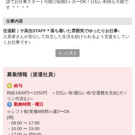
談でお仕事スタート可能◎短期2ヶ月〜OK！日払い利用も可能で
す ＊＾ ＾＊
仕事内容
住道駅｜サ高住STAFF＊落ち着いた雰囲気でゆったりお仕事♪
入居者さんが安心して自立した生活を続けられるよう支援をしてい
くお仕事です♪
健康な方が多数入居しているため、介護経験者からも人気◎
もっと見る
▼主なお仕事内容
・安否確認・見守り
体調や様子の変化がないかのチェック
募集情報（派遣社員）
・生活相談・対応
日常生活に関するお困りごと、生活上の悩み、必要に応じた生活介
給与
助
時給1600円〜2250円 ＜日払い有/週払い有/交通費全支給(ガソ
・生活支援サービス
リン代含む)＞
食事の配膳・下膳、共用部の簡単な清掃 など
勤務時間・曜日
スタッフの負担も軽く人気の施設です＊
≪シフト制/実働8時間≫週3〜OK
ゆったりとした環境の中で一緒に働いてみませんか？
[例]
・08:00 〜 17:00
短期2ヶ月〜のお試し勤務も可能です！
・10:00 〜 19:00
わからないことは専任のコーディネーターにご相談ください★
・17:00 〜 翌9:00