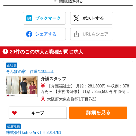
閲覧履歴を見る
ブックマーク
ポストする
シェアする
URLをシェア
20
件のこの求人と職種が同じ求人
正社員
そんぽの家 住道/1105aa1
介護スタッフ
【介護福祉士】 月給：281,300円 年収例：378
万円〜 【実務者研修】 月給：255,500円 年収例：
345万円〜 【初任者研修・無資格】 月給：
大阪府大東市御領1丁目7-22
249,700円 年収例：338万円〜 ※職務手当、働き
がい向上手当、日祝手当（月平均2回分）、夜勤手
詳細を見る
キープ
当（月平均5回分）等、毎月平均的に支払われる手
当を含みます。 ※介護福祉士のみ、特別職務手当
も含む ◎残業時は別途時間外手当支給（超過1
派遣社員
分〜） ◎賞与 基本給2.08ヶ月分/年支給
株式会社kotrio /●KT-H-2014781