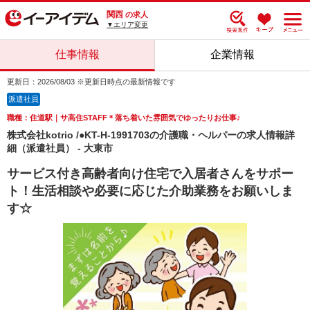
関西
の求人
▼エリア変更
仕事情報
企業情報
更新日：2026/08/03 ※更新日時点の最新情報です
派遣社員
職種：住道駅｜サ高住STAFF＊落ち着いた雰囲気でゆったりお仕事♪
株式会社kotrio /●KT-H-1991703の介護職・ヘルパーの求人情報詳
細（派遣社員） - 大東市
サービス付き高齢者向け住宅で入居者さんをサポー
ト！生活相談や必要に応じた介助業務をお願いしま
す☆