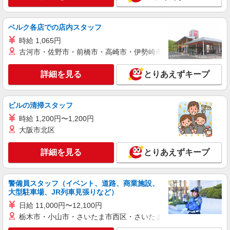
時給1600円〜2250円 ＜日払い有/週払い有/交
通費全支給(ガソリン代含む)＞
ベルク各店での店内スタッフ
大東市：鴻池新田駅すぐ♪
時給 1,065円
古河市・佐野市・前橋市・高崎市・伊勢崎市・太田市・館林市・
詳細を見る
キープ
詳細を見る
とりあえずキープ
派遣社員
株式会社kotrio /●KT-H-2014953
野崎駅★未経験OKの人間関係に悩まない職場
ビルの清掃スタッフ
へ★サ高住スタッフ
時給 1,200円〜1,200円
時給1600円〜2250円 ＜日払い有/週払い有/交
大阪市北区
通費全支給(ガソリン代含む)＞
大東市 【最寄り駅：野崎】
詳細を見る
とりあえずキープ
詳細を見る
キープ
警備員スタッフ（イベント、道路、商業施設、
派遣社員
大型駐車場、JR列車見張りなど）
株式会社kotrio /●KT-H-1955138
日給 11,000円〜12,100円
野崎駅｜日払いOK！日収1.2万円超え×サ高住
栃木市・小山市・さいたま市西区・さいたま市岩槻区・久喜市・
スタッフ！