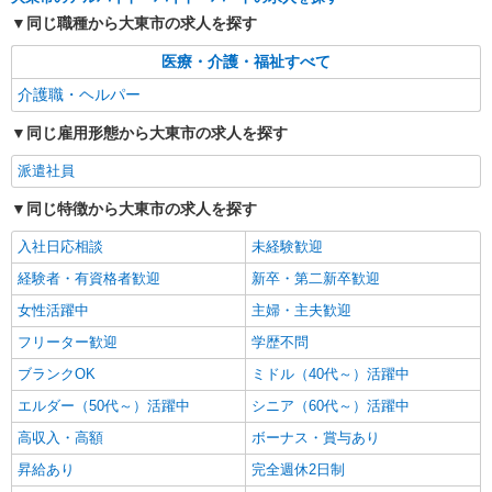
通費全支給(ガソリン代含む)＞
同じ職種から大東市の求人を探す
大東市：鴻池新田駅すぐ♪
医療・介護・福祉すべて
詳細を見る
キープ
介護職・ヘルパー
同じ雇用形態から大東市の求人を探す
派遣社員
同じ特徴から大東市の求人を探す
入社日応相談
未経験歓迎
経験者・有資格者歓迎
新卒・第二新卒歓迎
女性活躍中
主婦・主夫歓迎
フリーター歓迎
学歴不問
ブランクOK
ミドル（40代～）活躍中
エルダー（50代～）活躍中
シニア（60代～）活躍中
高収入・高額
ボーナス・賞与あり
昇給あり
完全週休2日制