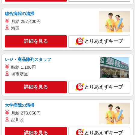
時給1600円〜2250円 ＜日払い有/週払い有/交
通費全支給(ガソリン代含む)＞
総合病院の清掃
大東市：鴻池新田駅すぐ♪
月給 257,400円
港区
詳細を見る
キープ
詳細を見る
とりあえずキープ
派遣社員
株式会社kotrio /●KT-H-1991506
レジ・商品陳列スタッフ
鴻池新田＊グループホームSTAFF＊生活のサ
ポート業務を担当
時給 1,180円
時給1600円〜2250円 ＜日払い有/週払い有/交
堺市堺区
通費全支給(ガソリン代含む)＞
大東市：鴻池新田駅すぐ♪
詳細を見る
とりあえずキープ
詳細を見る
キープ
大学病院の清掃
月給 273,650円
派遣社員
株式会社kotrio /●KT-H-1956943
品川区
鴻池新田駅★シフト柔軟で長く働きやすいシニ
ア向けマンション
詳細を見る
とりあえずキープ