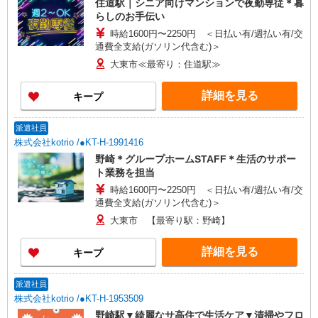
住道駅｜シニア向けマンションで夜勤専従＊暮
らしのお手伝い
時給1600円〜2250円 ＜日払い有/週払い有/交
通費全支給(ガソリン代含む)＞
大東市≪最寄り：住道駅≫
詳細を見る
キープ
派遣社員
株式会社kotrio /●KT-H-1991416
野崎＊グループホームSTAFF＊生活のサポー
ト業務を担当
時給1600円〜2250円 ＜日払い有/週払い有/交
通費全支給(ガソリン代含む)＞
大東市 【最寄り駅：野崎】
詳細を見る
キープ
派遣社員
株式会社kotrio /●KT-H-1953509
野崎駅▼綺麗なサ高住で生活ケア▼清掃やフロ