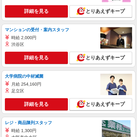
通費全支給(ガソリン代含む)＞
詳細を見る
とりあえずキープ
大東市：鴻池新田駅すぐ♪
詳細を見る
キープ
マンションの受付・案内スタッフ
時給 2,000円
派遣社員
渋谷区
株式会社kotrio /●KT-H-1956933
住道駅★シフト柔軟で長く働きやすいシニア向
詳細を見る
とりあえずキープ
けマンション
時給1600円〜2250円 ＜日払い有/週払い有/交
通費全支給(ガソリン代含む)＞
大学病院の中材滅菌
大東市≪最寄り：住道駅≫
月給 254,160円
足立区
詳細を見る
キープ
詳細を見る
とりあえずキープ
派遣社員
株式会社kotrio /●KT-H-1992266
住道駅⇒需要のある福祉業界で介護デビュー＊
レジ・商品陳列スタッフ
資格支援あり
時給 1,300円
時給1600円〜2250円 ＜日払い有/週払い有/交