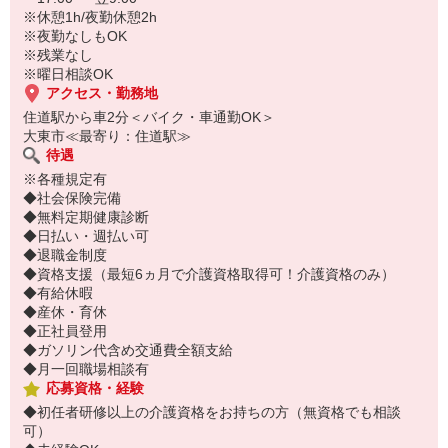
※休憩1h/夜勤休憩2h
※夜勤なしもOK
※残業なし
※曜日相談OK
アクセス・勤務地
住道駅から車2分＜バイク・車通勤OK＞
大東市≪最寄り：住道駅≫
待遇
※各種規定有
◆社会保険完備
◆無料定期健康診断
◆日払い・週払い可
◆退職金制度
◆資格支援（最短6ヵ月で介護資格取得可！介護資格のみ）
◆有給休暇
◆産休・育休
◆正社員登用
◆ガソリン代含め交通費全額支給
◆月一回職場相談有
応募資格・経験
◆初任者研修以上の介護資格をお持ちの方（無資格でも相談
可）