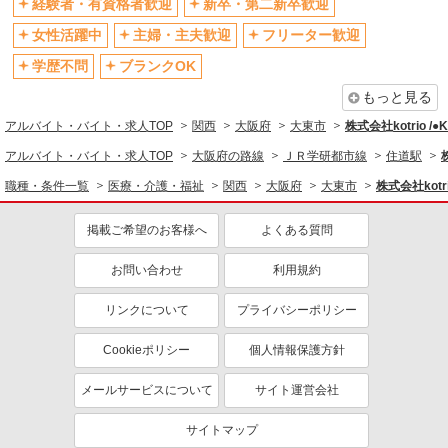
経験者・有資格者歓迎
新卒・第二新卒歓迎
ティブなど）あり
制服貸与
研修制度あり
女性活躍中
主婦・主夫歓迎
フリーター歓迎
資格取得支援制度あり
学歴不問
ブランクOK
同じ職種から求人を探す
もっと見る
アルバイト・バイト・求人TOP
関西
大阪府
大東市
株式会社kotrio /
医療・介護・福祉
アルバイト・バイト・求人TOP
大阪府の路線
ＪＲ学研都市線
住道駅
介護職・ヘルパー
職種・条件一覧
医療・介護・福祉
関西
大阪府
大東市
株式会社kotr
同じ特徴から求人を探す
掲載ご希望のお客様へ
よくある質問
未経験歓迎
ミドル（40代～）活躍中
ボーナス・賞与あり
車通勤OK
お問い合わせ
利用規約
交通費支給
社会保険あり
リンクについて
プライバシーポリシー
産休・育休取得実績あり
Cookieポリシー
個人情報保護方針
メールサービスについて
サイト運営会社
サイトマップ