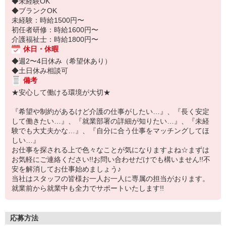
◆未経験OK
◆ブランクOK
未経験：時給1500円〜
初任者研修：時給1600円〜
介護福祉士：時給1800円〜
休日・休暇
◆週2〜4日休み（希望休あり）
◆土日休み相談可
備考
★安心して働ける環境が大切★
『希望や制約があるけど介護の仕事がしたい…』、『長く安定
して働きたい…』、『就業部署の詳細が知りたい…』、『未経
験でも大丈夫かな…』、『自分に合う仕事をマッチングしてほ
しい…』
お仕事を探される上で色々なことが気になりますよね☆まずは
お気軽にご連絡ください!!お問い合わせだけでも構いません!!不
安を解消してお仕事始めましょう♪
当社はスタッフの皆様お一人お一人に専属の担当がおります。
就業前から就業中も全力でサポートいたします!!
応募方法