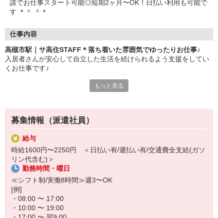
談でお仕事スタート可能◎短期2ヶ月〜OK！日払い利用も可能で
す ＊＾ ＾＊
仕事内容
高槻市駅｜サ高住STAFF＊落ち着いた雰囲気でゆったりお仕事♪
入居者さんが安心して自立した生活を続けられるよう支援をしてい
くお仕事です♪
健康な方が多数入居しているため、介護経験者からも人気◎
もっと見る
▼主なお仕事内容
・安否確認・見守り
体調や様子の変化がないかのチェック
募集情報（派遣社員）
・生活相談・対応
日常生活に関するお困りごと、生活上の悩み、必要に応じた生活介
給与
助
時給1600円〜2250円 ＜日払い有/週払い有/交通費全支給(ガソ
・生活支援サービス
リン代含む)＞
食事の配膳・下膳、共用部の簡単な清掃 など
勤務時間・曜日
スタッフの負担も軽く人気の施設です＊
≪シフト制/実働8時間≫週3〜OK
ゆったりとした環境の中で一緒に働いてみませんか？
[例]
・08:00 〜 17:00
短期2ヶ月〜のお試し勤務も可能です！
・10:00 〜 19:00
わからないことは専任のコーディネーターにご相談ください★
・17:00 〜 翌9:00