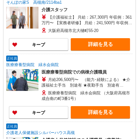
そんぽの家S 高槻南/2114ba1
介護スタッフ
【介護福祉士】 月給：267,300円 年収例：361
万円〜 【実務者研修】 月給：241,500円 年収例：
330万円〜 【初任者研修】 月給：235,700円 年収
大阪府高槻市北大樋町55-20
例：325万円〜 ※職務手当、働きがい向上手当、
日祝手当（月平均2回分）、夜勤手当（月平均5回
詳細を見る
キープ
分）等、毎月平均的に支払われる手当を含みま
す。 ※介護福祉士のみ、特別職務手当も含む ◎残
業時は別途時間外手当支給（超過1分〜） ◎賞
正社員
与 基本給2.08ヶ月分/年支給
医療療養型病院 緑水会病院
医療療養型病院での病棟介護職員
月給206,500円〜 （能力･経験による） ★介
護福祉士手当 別途有 ★夜勤手当 別途有
（10,200円/回、月平均5回） ★年収380万円〜
医療療養型病院 緑水会病院 （大阪府高槻市
（夜勤5回/月、賞与年間5ヶ月支給の場合）
成合南の町3番1号）
詳細を見る
キープ
正社員
介護老人保健施設シルバーハウス高槻