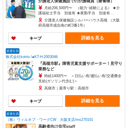
介護老人保健施設での介護職員（療養棟）
月給206,500円〜 （能力･経験による） ★介
護福祉士手当 別途有 ★夜勤手当 別途有
（10,200円/回、月平均4〜5回） ★年収380万
介護老人保健施設シルバーハウス高槻 （大阪
円〜 （夜勤5回/月、賞与年間5ヶ月支給の場合）
府高槻市成合南の町3番1号）
詳細を見る
キープ
派遣社員
株式会社kotrio /●KT-H-2003046
『高槻市駅』障害児童支援サポーター！見守り
業務など
時給1400円〜 ＜日払い有/週払い有/交通費全
支給(ガソリン代含む)＞
高槻市｜最寄り駅：高槻市
詳細を見る
キープ
派遣社員
（株）ウィルオブ・ワークCW 大阪支店/ms270101
高齢者向け住宅staff