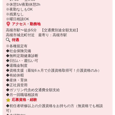
※休憩1h/夜勤休憩2h
※夜勤なしもOK
※残業なし
※曜日相談OK
アクセス・勤務地
高槻市駅〜徒歩5分 【交通費別途全額支給】
高槻市城北町付近 最寄り：高槻市駅
待遇
※各種規定有
◆社会保険完備
◆無料定期健康診断
◆日払い・週払い可
◆退職金制度
◆資格支援（最短6ヵ月で介護資格取得可！介護資格のみ）
◆有給休暇
◆産休・育休
◆正社員登用
◆ガソリン代含め交通費全額支給
◆月一回職場相談有
応募資格・経験
◆初任者研修以上の介護資格をお持ちの方（無資格でも相談
可）