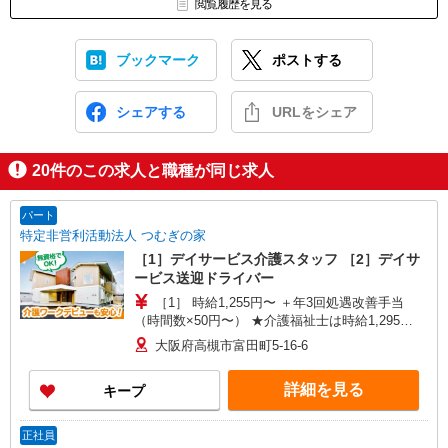
閲覧履歴を見る
ブックマーク
ポストする
シェアする
URLをシェア
20
件のこの求人と職種が同じ求人
パート
特定非営利活動法人 つむぎの家
［1］デイサービス介護スタッフ ［2］デイサ
ービス送迎ドライバー
［1］ 時給1,255円〜 ＋年3回処遇改善手当
（時間数×50円〜） ★介護福祉士は時給1,295
円！！ ★送迎できる方は時給＋20円 ［2］ 時給
大阪府高槻市富田町5-16-6
1,275円〜 ※一律送迎手当含む ☆処遇改善（1時間
あたり＋50円）別途支給
詳細を見る
キープ
正社員