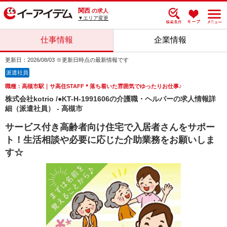
関西
の求人
▼エリア変更
仕事情報
企業情報
更新日：2026/08/03 ※更新日時点の最新情報です
派遣社員
職種：高槻市駅｜サ高住STAFF＊落ち着いた雰囲気でゆったりお仕事♪
株式会社kotrio /●KT-H-1991606の介護職・ヘルパーの求人情報詳
細（派遣社員） - 高槻市
サービス付き高齢者向け住宅で入居者さんをサポー
ト！生活相談や必要に応じた介助業務をお願いしま
す☆