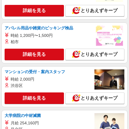
詳細を見る
キープ
詳細を見る
とりあえずキープ
派遣社員
株式会社kotrio /●KT-H-1955126
アパレル用品や雑貨のピッキング検品
高槻市駅｜日払いOK！日収1.2万円超え×サ高
時給 1,200円〜1,500円
住スタッフ！
柏市
時給1600円〜2250円 ＜日払い有/週払い有/交
通費全支給(ガソリン代含む)＞
詳細を見る
とりあえずキープ
高槻市城北町付近 最寄り：高槻市駅
詳細を見る
キープ
マンションの受付・案内スタッフ
時給 2,000円
派遣社員
渋谷区
株式会社kotrio /●KT-H-1956958
高槻駅★シフト柔軟で長く働きやすいシニア向
詳細を見る
とりあえずキープ
けマンション
時給1600円〜2250円 ＜日払い有/週払い有/交
通費全支給(ガソリン代含む)＞
大学病院の中材滅菌
高槻市≪最寄駅：高槻≫
月給 254,160円