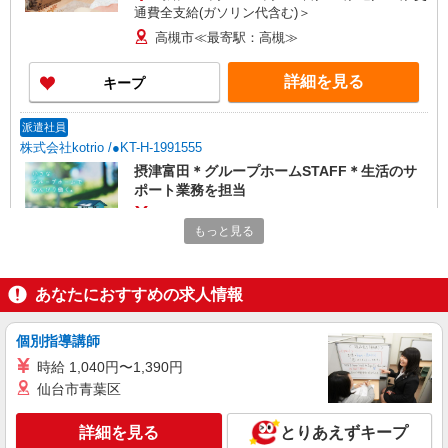
通費全支給(ガソリン代含む)＞
高槻市≪最寄駅：高槻≫
詳細を見る
キープ
派遣社員
株式会社kotrio /●KT-H-1991555
摂津富田＊グループホームSTAFF＊生活のサ
ポート業務を担当
時給1600円〜2250円 ＜日払い有/週払い有/交
もっと見る
通費全支給(ガソリン代含む)＞
最寄り駅：摂津富田
あなたにおすすめの求人情報
詳細を見る
キープ
個別指導講師
派遣社員
時給 1,040円〜1,390円
株式会社kotrio /●KT-H-2091839
仙台市青葉区
高槻市駅＊少人数グルホで利用者さんと家事や
掃除など♪日払いOK
詳細を見る
とりあえずキープ
時給1600円〜2250円 ＜日払い有/週払い有/交