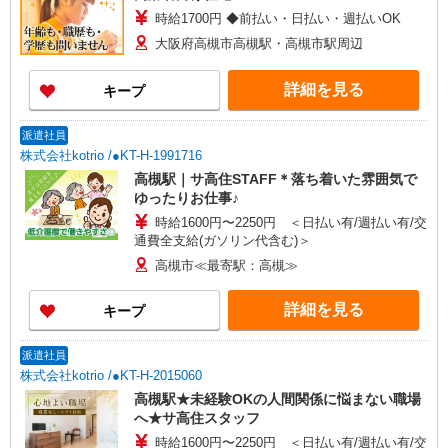
時給1700円 ◆前払い・日払い・週払いOK
大阪府高槻市高槻駅・高槻市駅周辺
詳細を見る
キープ
派遣社員
株式会社kotrio /●KT-H-1991716
高槻駅｜サ高住STAFF＊落ち着いた雰囲気で
ゆったりお仕事♪
時給1600円〜2250円 ＜日払い有/週払い有/交
通費全支給(ガソリン代含む)＞
高槻市≪最寄駅：高槻≫
詳細を見る
キープ
派遣社員
株式会社kotrio /●KT-H-2015060
高槻駅★未経験OKの人間関係に悩まない職場
へ★サ高住スタッフ
時給1600円〜2250円 ＜日払い有/週払い有/交