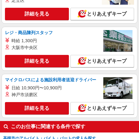
足立区
詳細を見る
キープ
詳細を見る
とりあえずキープ
派遣社員
株式会社kotrio /●KT-H-1991514
高槻＊グループホームSTAFF＊生活のサポー
レジ・商品陳列スタッフ
ト業務を担当
時給 1,300円
時給1600円〜2250円 ＜日払い有/週払い有/交
大阪市中央区
通費全支給(ガソリン代含む)＞
高槻市≪最寄駅：高槻≫
詳細を見る
とりあえずキープ
詳細を見る
キープ
マイクロバスによる施設利用者送迎ドライバー
派遣社員
日給 10,900円〜10,900円
株式会社kotrio /●KT-H-1990596
神戸市須磨区
＜上牧＞小さなデイサービスSTAFF募集≪週3
勤務≫≪夕方退社≫
詳細を見る
とりあえずキープ
時給1600円〜2250円 ＜日払い有/週払い有/交
通費全支給(ガソリン代含む)＞
上牧駅周辺でご紹介//交通費全支給
このお仕事に関連する条件で探す
高槻市のアルバイト・バイト・パートの求人を探す
詳細を見る