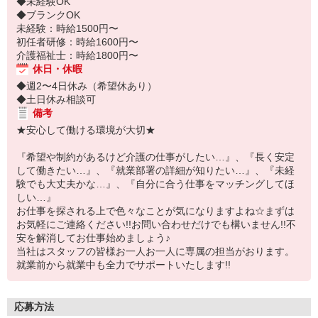
◆未経験OK
◆ブランクOK
未経験：時給1500円〜
初任者研修：時給1600円〜
介護福祉士：時給1800円〜
休日・休暇
◆週2〜4日休み（希望休あり）
◆土日休み相談可
備考
★安心して働ける環境が大切★
『希望や制約があるけど介護の仕事がしたい…』、『長く安定
して働きたい…』、『就業部署の詳細が知りたい…』、『未経
験でも大丈夫かな…』、『自分に合う仕事をマッチングしてほ
しい…』
お仕事を探される上で色々なことが気になりますよね☆まずは
お気軽にご連絡ください!!お問い合わせだけでも構いません!!不
安を解消してお仕事始めましょう♪
当社はスタッフの皆様お一人お一人に専属の担当がおります。
就業前から就業中も全力でサポートいたします!!
応募方法