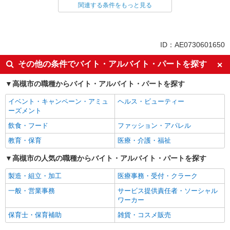
関連する条件をもっと見る
同じ雇用形態から高槻駅の求人を探す
派遣社員
同じ特徴から高槻駅の求人を探す
ID：AE0730601650
入社日応相談
未経験歓迎
その他の条件でバイト・アルバイト・パートを探す
経験者・有資格者歓迎
新卒・第二新卒歓迎
高槻市の職種からバイト・アルバイト・パートを探す
女性活躍中
主婦・主夫歓迎
イベント・キャンペーン・アミュ
ヘルス・ビューティー
フリーター歓迎
学歴不問
ーズメント
ブランクOK
ミドル（40代～）活躍中
飲食・フード
ファッション・アパレル
エルダー（50代～）活躍中
シニア（60代～）活躍中
教育・保育
医療・介護・福祉
高収入・高額
ボーナス・賞与あり
高槻市の人気の職種からバイト・アルバイト・パートを探す
昇給あり
完全週休2日制
製造・組立・加工
医療事務・受付・クラーク
フルタイム歓迎
禁煙・分煙
一般・営業事務
サービス提供責任者・ソーシャル
駅直結・駅チカ
車通勤OK
ワーカー
バイク通勤OK
自転車通勤OK
保育士・保育補助
雑貨・コスメ販売
残業少なめ（月20h未満）
交通費支給