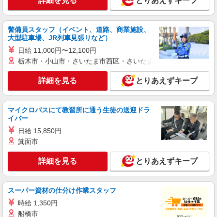
詳細を見る
とりあえずキープ
高槻市≪最寄駅：高槻≫
詳細を見る
キープ
警備員スタッフ（イベント、道路、商業施設、
大型駐車場、JR列車見張りなど）
日給 11,000円〜12,100円
派遣社員
株式会社kotrio /●KT-H-1953206
栃木市・小山市・さいたま市西区・さいたま市岩槻区・久喜市・
高槻市駅｜小さなグループホームで家事や生活
詳細を見る
のサポート！
とりあえずキープ
時給1600円〜2250円 ＜日払い有/週払い有/交
通費全支給(ガソリン代含む)＞
マイクロバスにて教習所に通う生徒の送迎ドラ
高槻市城北町付近 最寄り：高槻市駅
イバー
日給 15,850円
詳細を見る
キープ
箕面市
派遣社員
詳細を見る
とりあえずキープ
（株）ウィルオブ・ワークCW 大阪支店/ms270101
高齢者向けマンションstaff
時給1700円 ◆前払い・日払い・週払いOK
スーパー資材の仕分け作業スタッフ
大阪府高槻市
時給 1,350円
船橋市