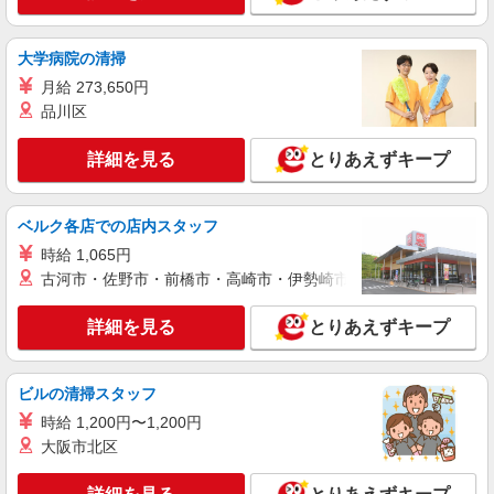
高槻市城北町付近 最寄り：高槻市駅
大学病院の清掃
詳細を見る
キープ
月給 273,650円
品川区
派遣社員
株式会社kotrio /●KT-H-1956734
詳細を見る
とりあえずキープ
上牧駅★シフト柔軟で長く働きやすいシニア向
けマンション
時給1600円〜2250円 ＜日払い有/週払い有/交
ベルク各店での店内スタッフ
通費全支給(ガソリン代含む)＞
時給 1,065円
上牧駅周辺でご紹介//交通費全支給
古河市・佐野市・前橋市・高崎市・伊勢崎市・太田市・館林市・
詳細を見る
キープ
詳細を見る
とりあえずキープ
派遣社員
株式会社kotrio /●KT-H-2014528
ビルの清掃スタッフ
高槻駅◆サ高住スタッフ◆穏やかな職場×週
時給 1,200円〜1,200円
3〜×残業なし
大阪市北区
時給1600円〜2250円 ＜日払い有/週払い有/交
通費全支給(ガソリン代含む)＞