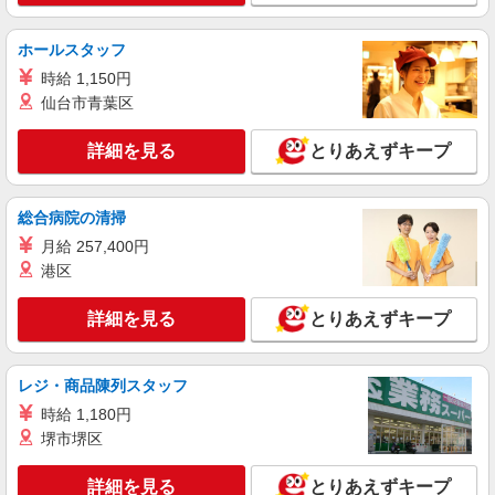
通費全支給(ガソリン代含む)＞
高槻市城北町付近 最寄り：高槻市駅
ホールスタッフ
時給 1,150円
詳細を見る
キープ
仙台市青葉区
派遣社員
詳細を見る
とりあえずキープ
株式会社kotrio /●KT-H-2013079
高槻市駅＊少人数グルホで利用者さんと家事や
掃除など♪日払いOK
総合病院の清掃
時給1600円〜2250円 ＜日払い有/週払い有/交
月給 257,400円
通費全支給(ガソリン代含む)＞
港区
高槻市城北町付近 最寄り：高槻市駅
詳細を見る
とりあえずキープ
詳細を見る
キープ
派遣社員
レジ・商品陳列スタッフ
株式会社kotrio /●KT-H-1991810
時給 1,180円
高槻市駅｜シニア向けマンションで夜勤専従＊
堺市堺区
暮らしのお手伝い
時給1600円〜2250円 ＜日払い有/週払い有/交
詳細を見る
とりあえずキープ
通費全支給(ガソリン代含む)＞