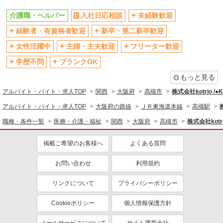
社会保険あり
産休・育休取得実績あり
介護職・ヘルパー
入社日応相談
未経験歓迎
退職金・財形貯蓄制度あり
各種手当（家族・役職・インセン
経験者・有資格者歓迎
新卒・第二新卒歓迎
ティブなど）あり
制服貸与
研修制度あり
女性活躍中
主婦・主夫歓迎
フリーター歓迎
資格取得支援制度あり
学歴不問
ブランクOK
同じ職種から求人を探す
もっと見る
アルバイト・バイト・求人TOP
関西
大阪府
高槻市
株式会社kotrio /
医療・介護・福祉
アルバイト・バイト・求人TOP
大阪府の路線
ＪＲ東海道本線
高槻駅
介護職・ヘルパー
職種・条件一覧
医療・介護・福祉
関西
大阪府
高槻市
株式会社kotr
同じ特徴から求人を探す
掲載ご希望のお客様へ
よくある質問
未経験歓迎
ミドル（40代～）活躍中
ボーナス・賞与あり
車通勤OK
お問い合わせ
利用規約
交通費支給
社会保険あり
リンクについて
プライバシーポリシー
産休・育休取得実績あり
Cookieポリシー
個人情報保護方針