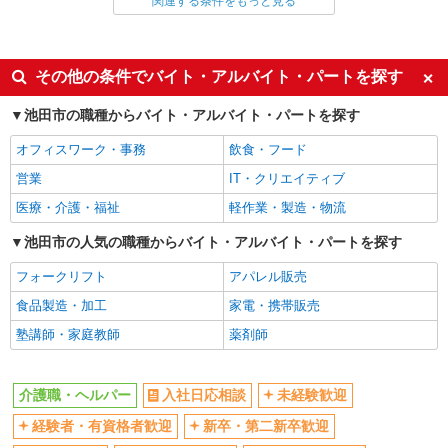
関連する条件をもっと見る
同じ雇用形態から石橋阪大前駅の求人を探す
派遣社員
同じ特徴から石橋阪大前駅の求人を探す
その他の条件でバイト・アルバイト・パートを探す
入社日応相談
未経験歓迎
池田市の職種からバイト・アルバイト・パートを探す
経験者・有資格者歓迎
新卒・第二新卒歓迎
オフィスワーク・事務
飲食・フード
女性活躍中
主婦・主夫歓迎
営業
IT・クリエイティブ
フリーター歓迎
学歴不問
医療・介護・福祉
軽作業・製造・物流
ブランクOK
ミドル（40代～）活躍中
池田市の人気の職種からバイト・アルバイト・パートを探す
エルダー（50代～）活躍中
シニア（60代～）活躍中
フォークリフト
アパレル販売
高収入・高額
ボーナス・賞与あり
食品製造・加工
家電・携帯販売
昇給あり
完全週休2日制
塾講師・家庭教師
薬剤師
フルタイム歓迎
禁煙・分煙
駅直結・駅チカ
車通勤OK
介護職・ヘルパー
入社日応相談
未経験歓迎
バイク通勤OK
自転車通勤OK
残業少なめ（月20h未満）
経験者・有資格者歓迎
新卒・第二新卒歓迎
交通費支給