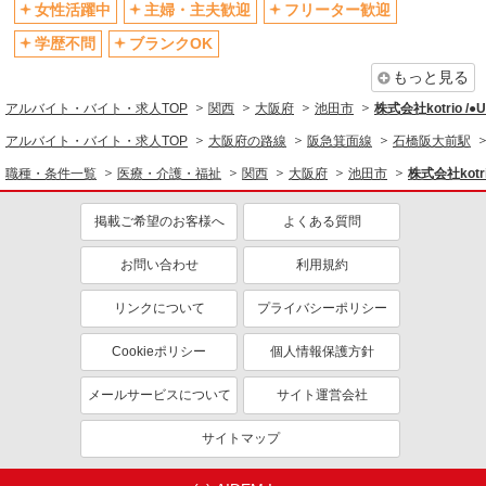
社会保険あり
産休・育休取得実績あり
女性活躍中
主婦・主夫歓迎
フリーター歓迎
退職金・財形貯蓄制度あり
各種手当（家族・役職・インセン
学歴不問
ブランクOK
ティブなど）あり
もっと見る
制服貸与
研修制度あり
アルバイト・バイト・求人TOP
関西
大阪府
池田市
株式会社kotrio /
資格取得支援制度あり
アルバイト・バイト・求人TOP
大阪府の路線
阪急箕面線
石橋阪大前駅
同じ職種から求人を探す
職種・条件一覧
医療・介護・福祉
関西
大阪府
池田市
株式会社kotr
医療・介護・福祉
掲載ご希望のお客様へ
よくある質問
介護職・ヘルパー
お問い合わせ
利用規約
同じ特徴から求人を探す
未経験歓迎
ミドル（40代～）活躍中
リンクについて
プライバシーポリシー
ボーナス・賞与あり
車通勤OK
Cookieポリシー
個人情報保護方針
交通費支給
社会保険あり
メールサービスについて
サイト運営会社
産休・育休取得実績あり
サイトマップ