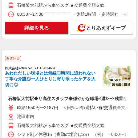
時給1550円〜2187円 ＜日払い有/週払い有/交
石橋阪大前駅から車でスグ ★交通費全額支給
通費全支給(ガソリン代含む)＞
08:30〜17:30 ￣￣￣￣￣￣ ・休憩1時間 ・定時退社 ・残業
池田市 ★来社不要
詳細を見る
とりあえずキープ
詳細を見る
キープ
派遣社員
株式会社kotrio /●OS-H1-2092449
[ 面接なし ]石橋阪大前駅★支援員★社会活動
派遣社員
の見守りなど
株式会社kotrio /●OS-H1-2014661
時給1550円〜2187円 ＜日払い有/週払い有/交
あわただしい現場とは無縁◎時間に追われない
通費全支給(ガソリン代含む)＞
丁寧な介護◎一人ひとりに寄り添ったケアを大
池田市 ★来社不要
切に◎
詳細を見る
キープ
石橋阪大前駅◆サ高住スタッフ◆穏やかな職場×週3〜×残業なし
時給1550円〜2187円 ＜日払い有/週払い有/交通費全支給(ガ
派遣社員
池田市内
株式会社kotrio /●OS-H1-1954582
石橋阪大前駅から車でスグ ★交通費全額支給
石橋阪大前駅｜リハビリ補助などのデイサービ
スSTAFF♪未経験OK
シフト制／休憩1h（夜勤の場合は2h） （例） ・8:00〜17:00 ・