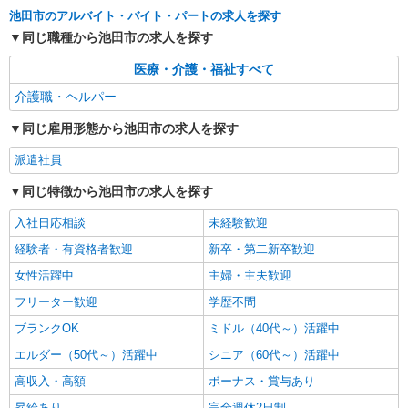
池田市のアルバイト・バイト・パートの求人を探す
詳細を見る
キープ
同じ職種から池田市の求人を探す
医療・介護・福祉すべて
派遣社員
株式会社kotrio /●OS-H1-2092236
介護職・ヘルパー
≪池田駅≫高収入＆負担少！高級シニアマンシ
同じ雇用形態から池田市の求人を探す
ョンの支援STAFF
時給1550円〜2187円 ＜日払い有/週払い有/交
派遣社員
通費全支給(ガソリン代含む)＞
同じ特徴から池田市の求人を探す
池田市 ★来社不要
入社日応相談
未経験歓迎
詳細を見る
キープ
経験者・有資格者歓迎
新卒・第二新卒歓迎
女性活躍中
主婦・主夫歓迎
派遣社員
（株）ウィルオブ・ワークCW 大阪支店/ms270101
フリーター歓迎
学歴不問
介護スタッフ
ブランクOK
ミドル（40代～）活躍中
時給1500円 ◆前払い・日払い・週払いOK
エルダー（50代～）活躍中
シニア（60代～）活躍中
大阪府池田市
高収入・高額
ボーナス・賞与あり
詳細を見る
キープ
昇給あり
完全週休2日制