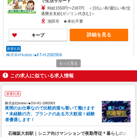
で生活サポート
時給1550円〜2187円 ＜日払い有/週払い有/交
通費全支給(ガソリン代含む)＞
池田市 ★来社不要
詳細を見る
キープ
派遣社員
株式会社kotrio /●KT-H-2092959
≪池田駅≫未経験でも簡単！介護業務少なめの
もっと見る
施設スタッフ
この求人に似ている求人情報
時給1600円〜2250円 ＜日払い有/週払い有/交
通費全支給(ガソリン代含む)＞
池田市室町周辺//最寄駅：池田駅
派遣社員
詳細を見る
キープ
株式会社kotrio /●OS-H1-1992003
夜間のお仕事なので比較的落ち着いて働けます
＊未経験の方、ブランクのある方大歓迎！経験
派遣社員
者優遇します！
株式会社kotrio /●OS-H1-2092477
障がい者デイで送迎、見守りなど★石橋阪大前
石橋阪大前駅｜シニア向けマンションで夜勤専従＊暮らしのお手伝
駅★運転できる方急募