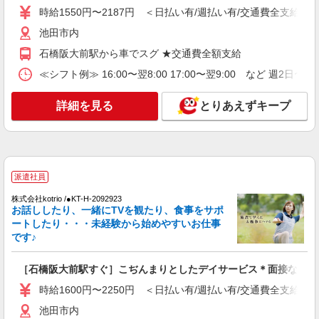
時給1550円〜2187円 ＜日払い有/週払い有/交通費全支給(ガ
時給1550円〜2187円 ＜日払い有/週払い有/交
通費全支給(ガソリン代含む)＞
池田市内
池田市 ★来社不要
石橋阪大前駅から車でスグ ★交通費全額支給
≪シフト例≫ 16:00〜翌8:00 17:00〜翌9:00 など 週2日〜
詳細を見る
キープ
詳細を見る
とりあえずキープ
派遣社員
株式会社kotrio /●OS-H1-2013597
石橋阪大前駅★グループホームで夜勤専従★日
払いOK★履歴書不要
時給1550円〜2187円 ＜日払い有/週払い有/交
派遣社員
通費全支給(ガソリン代含む)＞
株式会社kotrio /●KT-H-2092923
池田市内
お話ししたり、一緒にTVを観たり、食事をサポ
ートしたり・・・未経験から始めやすいお仕事
詳細を見る
キープ
です♪
派遣社員
［石橋阪大前駅すぐ］こぢんまりとしたデイサービス＊面接なし♪
株式会社kotrio /●OS-H1-2092180
時給1600円〜2250円 ＜日払い有/週払い有/交通費全支給(ガ
日収1.1万円〜☆【運転・配送】の経験がある
方優遇≪デイSTAFF≫
池田市内