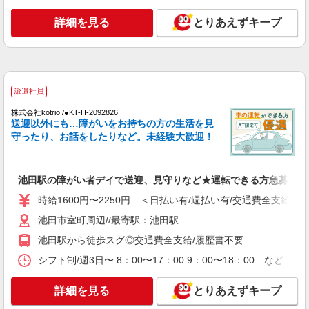
時給1550円〜2187円 ＜日払い有/週払い有/交
通費全支給(ガソリン代含む)＞
詳細を見る
とりあえずキープ
池田市内
詳細を見る
キープ
派遣社員
派遣社員
（株）ウィルオブ・ワークCW 大阪支店/ms270101
株式会社kotrio /●KT-H-2092826
送迎以外にも…障がいをお持ちの方の生活を見
生活サポート
守ったり、お話をしたりなど。未経験大歓迎！
時給1500円 ◆前払い・日払い・週払いOK
大阪府池田市
池田駅の障がい者デイで送迎、見守りなど★運転できる方急募
詳細を見る
キープ
時給1600円〜2250円 ＜日払い有/週払い有/交通費全支給(ガ
池田市室町周辺//最寄駅：池田駅
派遣社員
株式会社kotrio /●KT-H-2093007
池田駅から徒歩スグ◎交通費全支給/履歴書不要
池田駅[ 綺麗 ]高級シニアマンションで見守り/
シフト制/週3日〜 8：00〜17：00 9：00〜18：00 など （
お世話など
時給1600円〜2250円 ＜日払い有/週払い有/交
詳細を見る
とりあえずキープ
通費全支給(ガソリン代含む)＞