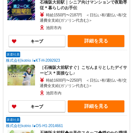
石橋阪大前駅｜シニア向けマンションで夜勤専
従＊暮らしのお手伝
時給1550円〜2187円 ＜日払い有/週払い有/交
通費全支給(ガソリン代含む)＞
池田市内
詳細を見る
キープ
派遣社員
株式会社kotrio /●KT-H-2092923
［石橋阪大前駅すぐ］こぢんまりとしたデイサ
ービス＊面接なし♪
時給1600円〜2250円 ＜日払い有/週払い有/交
通費全支給(ガソリン代含む)＞
池田市内
詳細を見る
キープ
派遣社員
株式会社kotrio /●OS-H1-2014661
石橋阪大前駅◆サ高住スタッフ◆穏やかな職場