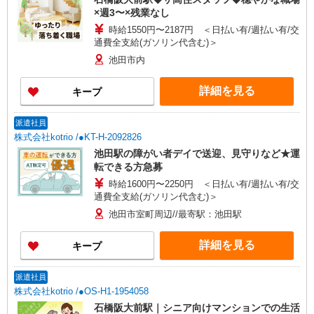
×週3〜×残業なし
時給1550円〜2187円 ＜日払い有/週払い有/交
通費全支給(ガソリン代含む)＞
池田市内
詳細を見る
キープ
派遣社員
株式会社kotrio /●KT-H-2092826
池田駅の障がい者デイで送迎、見守りなど★運
転できる方急募
時給1600円〜2250円 ＜日払い有/週払い有/交
通費全支給(ガソリン代含む)＞
池田市室町周辺//最寄駅：池田駅
詳細を見る
キープ
派遣社員
株式会社kotrio /●OS-H1-1954058
石橋阪大前駅｜シニア向けマンションでの生活