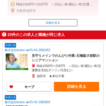
時給1550円〜2187円 ＜日払い有/週払い有/交通費
全支給(ガソリン代含む)＞
大阪府池田市
詳細を見る
ID：AE0527665944
20
件のこの求人と職種が同じ求人
掲載期間終了
派遣社員
株式会社kotrio /●OS-H1-2092263
見守りメインでのんびり作業♪石橋阪大前駅の
シニアマンション
時給1550円〜2187円 ＜日払い有/週払い有/交
通費全支給(ガソリン代含む)＞
池田市 ★来社不要
詳細を見る
キープ
派遣社員
株式会社kotrio /●OS-H1-1992003