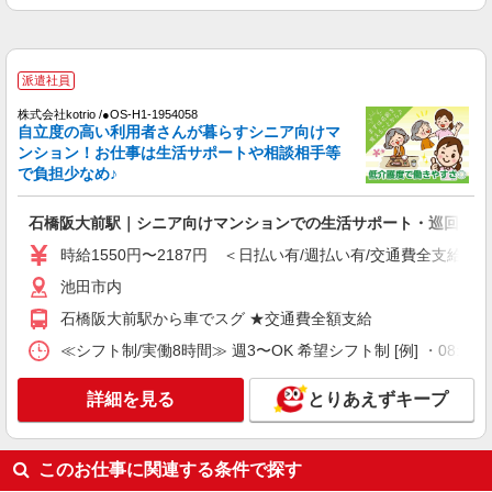
池田市室町周辺//最寄駅：池田駅
詳細を見る
キープ
派遣社員
派遣社員
株式会社kotrio /●OS-H1-1954058
株式会社kotrio /●KT-H-2092851
自立度の高い利用者さんが暮らすシニア向けマ
【週3日OK】障がいデイサービスで軽作業の
ンション！お仕事は生活サポートや相談相手等
見守り等★石橋阪大前
で負担少なめ♪
時給1600円〜2250円 ＜日払い有/週払い有/交
通費全支給(ガソリン代含む)＞
石橋阪大前駅｜シニア向けマンションでの生活サポート・巡回
池田市内
時給1550円〜2187円 ＜日払い有/週払い有/交通費全支給(ガ
池田市内
詳細を見る
キープ
石橋阪大前駅から車でスグ ★交通費全額支給
派遣社員
≪シフト制/実働8時間≫ 週3〜OK 希望シフト制 [例] ・08:00 〜 17
株式会社kotrio /●OS-H1-1817263
夕方までのデイサービス☆車の運転できる方優
詳細を見る
とりあえずキープ
遇【石橋阪大前駅】
時給1550円〜2187円 ＜日払い有/週払い有/交
通費全支給(ガソリン代含む)＞
このお仕事に関連する条件で探す
池田市内