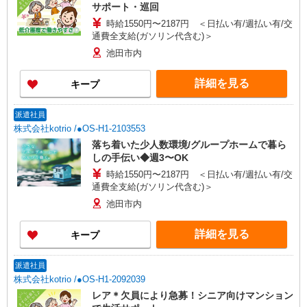
サポート・巡回
時給1550円〜2187円 ＜日払い有/週払い有/交
通費全支給(ガソリン代含む)＞
池田市内
詳細を見る
キープ
派遣社員
株式会社kotrio /●OS-H1-2103553
落ち着いた少人数環境/グループホームで暮ら
しの手伝い◆週3〜OK
時給1550円〜2187円 ＜日払い有/週払い有/交
通費全支給(ガソリン代含む)＞
池田市内
詳細を見る
キープ
派遣社員
株式会社kotrio /●OS-H1-2092039
レア＊欠員により急募！シニア向けマンション