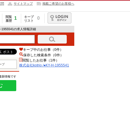
質問
サイトマップ
掲載ご希望のお客様へ
閲覧
キープ
1
0
履歴
リスト
ログイン
Y-H-1955541の求人情報詳細
キープ中のお仕事（0件）
保存した検索条件（
0
件）
閲覧したお仕事（1件）
ープ
株式会社kotrio /●KY-H-1955541
の最新情報です
む