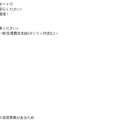
タート◎
安心ください♪
環境！
募ください♪
払い有/交通費全支給(ガソリン代含む)＞
※送迎業務があるため