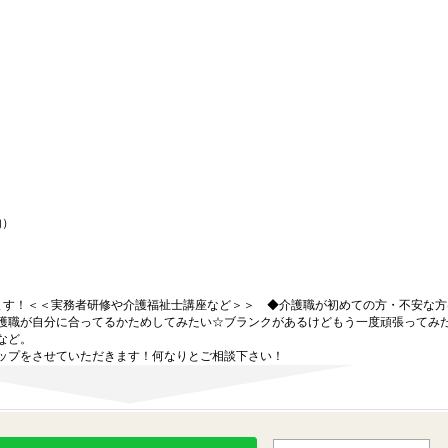
内）
ます！＜＜実務者研修や介護福祉士講座など＞＞ ◆介護職が初めての方・不安な方
護職が自分に合ってるかためしてみたい☆ブランクがあるけどもう一度頑張ってみ
など。
ップをさせていただきます！何なりとご相談下さい！