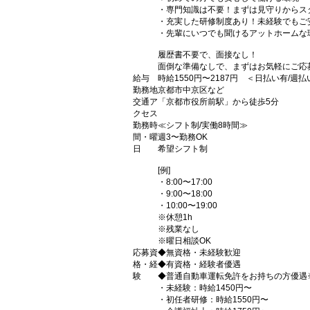
・専門知識は不要！まずは見守りからス
・充実した研修制度あり！未経験でもご
・先輩にいつでも聞けるアットホームな
履歴書不要で、面接なし！
面倒な準備なしで、まずはお気軽にご応
給与
時給1550円〜2187円 ＜日払い有/週
勤務地
京都市中京区など
交通ア
「京都市役所前駅」から徒歩5分
クセス
勤務時
≪シフト制/実働8時間≫
間・曜
週3〜勤務OK
日
希望シフト制
[例]
・8:00〜17:00
・9:00〜18:00
・10:00〜19:00
※休憩1h
※残業なし
※曜日相談OK
応募資
◆無資格・未経験歓迎
格・経
◆有資格・経験者優遇
験
◆普通自動車運転免許をお持ちの方優遇
・未経験：時給1450円〜
・初任者研修：時給1550円〜