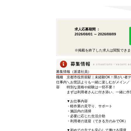
求人応募期間 ：
2026/08/01 ～ 2026/08/09
※掲載を終了した求人は閲覧できま
募集情報（派遣社員）
職種
京都市役所前駅｜未経験OK！障がい者
仕事内
＼お世話よりも一緒に楽しむがメイン／
容
特別な資格や経験は一切不要！
まずは利用者さんに付き添い、一緒に作
▼お仕事内容
・軽作業の見守り、サポート
・施設内の清掃
・必要に応じた生活介助
・利用者の送迎（できる方のみでOK）
▼初めての方でも安心して働ける環境