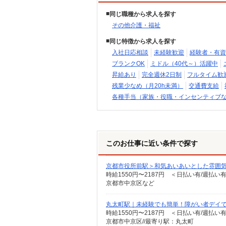
同じ職種から求人を探す
その他介護・福祉
同じ特徴から求人を探す
入社日応相談
未経験歓迎
経験者・有資
ブランクOK
ミドル（40代～）活躍中
昇給あり
完全週休2日制
フルタイム歓
残業少なめ（月20h未満）
交通費支給
各種手当（家族・役職・インセンティブ
このお仕事に近い条件で探す
京都市役所前駅＞和気あいあいとした雰囲
時給1550円〜2187円 ＜日払い有/週払い
京都市中京区など
丸太町駅｜未経験でも簡単！障がい者デイ
時給1550円〜2187円 ＜日払い有/週払い
京都市中京区//最寄り駅：丸太町