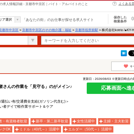
よくある
介護・福祉の求人情報詳細 - 京都市中京区｜バイト・アルバイトのこと
保存した
0
リア選択
「あなたの街」のお仕事が探せる求人サイト
検索条件
京都市中京区
>
京都市中京区のその他介護・福祉
>
京都市役所前駅
> 株式会社kotrio /●K
キ
更新日：2026/08/03 ※更新日時点
用者さんの作業を「見守る」のがメイン♪
応募画面へ進
有/週払い有/交通費全支給(ガソリン代含む)＞
がい者デイで軽作業サポート＆ケア
者・有資格者歓迎
新卒・第二新卒歓迎
女性活躍中
主婦・主夫歓迎
ンクOK
ミドル（40代～）活躍中
エルダー（50代～）活躍中