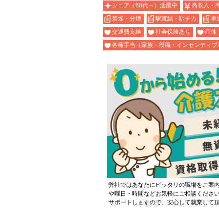
シニア（60代～）活躍中
高収入・
禁煙・分煙
駅直結・駅チカ
車
交通費支給
社会保険あり
産休
各種手当（家族・役職・インセンティブ
弊社ではあなたにピッタリの職場をご案
や曜日・時間などお気軽にご相談くださ
サポートしますので、安心して就業して