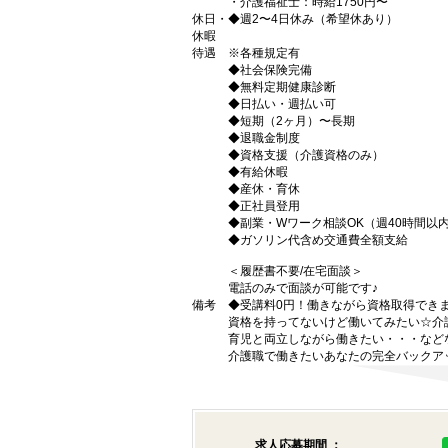
・介護福祉士：時給1750円〜
休日・
◆週2〜4日休み（希望休あり）
休暇
待遇
※各種規定有
◆社会保険完備
◆無料定期健康診断
◆日払い・週払い可
◆短期（2ヶ月）〜長期
◆退職金制度
◆資格支援（介護資格のみ）
◆有給休暇
◆産休・育休
◆正社員登用
◆副業・Wワーク相談OK（週40時間以
◆ガソリン代含め交通費全額支給
＜履歴書不要/在宅面談＞
電話のみで面談が可能です♪
備考
◆受講料0円！働きながら資格取得でき
資格を持ってないけど働いてみたい☆介
育児と両立しながら働きたい・・・など
介護職で働きたいあなたの完全バックア
求人応募期間 ：