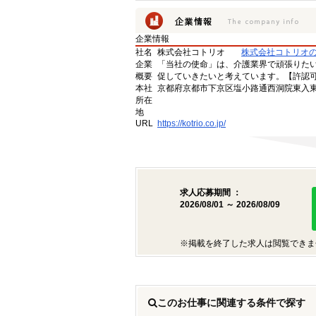
企業情報
社名
株式会社コトリオ
株式会社コトリオ
企業
「当社の使命」は、介護業界で頑張りた
概要
促していきたいと考えています。【許認可番号】
本社
京都府京都市下京区塩小路通西洞院東入東塩
所在
地
URL
https://kotrio.co.jp/
求人応募期間 ：
2026/08/01 ～ 2026/08/09
※掲載を終了した求人は閲覧できま
このお仕事に関連する条件で探す