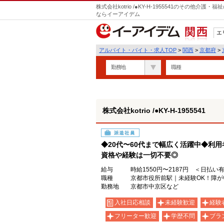
株式会社kotrio /●KY-H-1955541のその他
ならイーアイデム
エ
関西
アルバイト・バイト・求人TOP
>
関西
>
京都府
>
勤務地
職種
株式会社kotrio /●KY-H-1955541
派遣社員
◆20代〜60代まで幅広く活躍中◆利
資格や経験は一切不要◎
給与
時給1550円〜2187円 ＜日払い
職種
京都市役所前駅｜未経験OK！障
勤務地
京都市中京区など
入社日応相談
未経験歓迎
経験
フリーター歓迎
学歴不問
ブラ