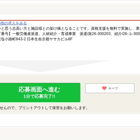
の他の求人をみる
いと思う志高い方と施設様との架け橋となることです。資格支援を無料で実施し、業
一般労働者派遣、人材紹介・育成事業 派遣/派26-300203、紹介/26-ユ-300
小路町843-2 日本生命京都ヤサカビル8F
応募画面へ進む
キープ
1分で応募完了!!
せんので、プリントアウトして保管をお願いします。