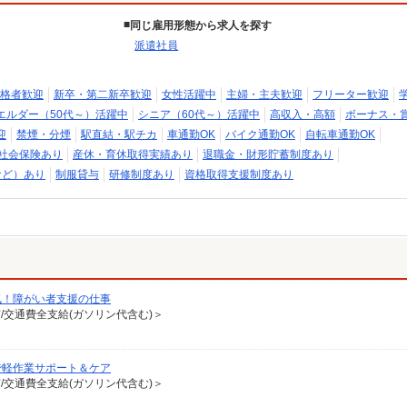
同じ雇用形態から求人を探す
派遣社員
格者歓迎
新卒・第二新卒歓迎
女性活躍中
主婦・主夫歓迎
フリーター歓迎
エルダー（50代～）活躍中
シニア（60代～）活躍中
高収入・高額
ボーナス・
迎
禁煙・分煙
駅直結・駅チカ
車通勤OK
バイク通勤OK
自転車通勤OK
社会保険あり
産休・育休取得実績あり
退職金・財形貯蓄制度あり
など）あり
制服貸与
研修制度あり
資格取得支援制度あり
気！障がい者支援の仕事
有/交通費全支給(ガソリン代含む)＞
で軽作業サポート＆ケア
有/交通費全支給(ガソリン代含む)＞