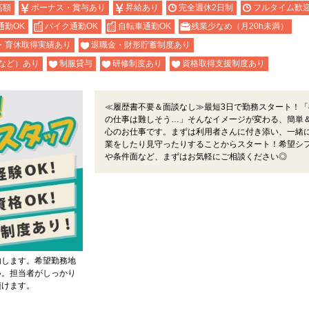
高額
ボーナス・賞与あり
昇給あり
完全週休2日制
フルタイム歓
通勤OK
バイク通勤OK
自転車通勤OK
残業少なめ（月20h未満）
・育休取得実績あり
退職金・財形貯蓄制度あり
など）あり
制服貸与
研修制度あり
資格取得支援制度あり
≪履歴書不要＆面談なし≫最短3日で勤務スタート！「
の仕事は難しそう…」そんなイメージが変わる、簡単
心のお仕事です。まずは利用者さんに付き添い、一緒
業をしたり見守ったりすることからスタート！希望シ
や条件面など、まずはお気軽にご相談ください◎
内します。希望勤務地
い。担当者がしっかり
頂けます。