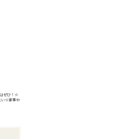
はぜひ！☆
たい☆家事や