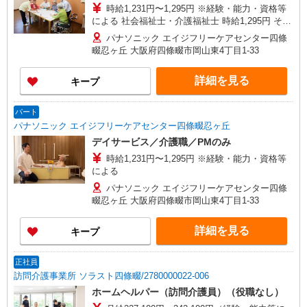
時給1,231円〜1,295円 ※経験・能力・資格等
による 社会福祉士・介護福祉士 時給1,295円 その
他資格 時給1,231円 ※一律処遇改善加算含む 〇時
パナソニック エイジフリーケアセンター四條
間外勤務手当 〇土日祝勤務手当 〇無事故無違反表
畷忍ヶ丘 大阪府四條畷市岡山東4丁目1-33
彰金 〇年末年始勤務手当
詳細を見る
キープ
パート
パナソニック エイジフリーケアセンター四條畷忍ヶ丘
デイサービス／介護職／PMのみ
時給1,231円〜1,295円 ※経験・能力・資格等
による
パナソニック エイジフリーケアセンター四條
畷忍ヶ丘 大阪府四條畷市岡山東4丁目1-33
詳細を見る
キープ
正社員
訪問介護事業所 ソラスト四條畷/2780000022-006
ホームヘルパー（訪問介護員）（役職なし）