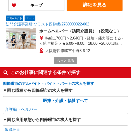
日曜日は時給UP
詳細を見る
キープ
アルバイト
パート
訪問介護事業所 ソラスト四條畷/2780000022-002
ホームヘルパー（訪問介護員）（役職なし）
時給1,780円〜2,640円（経験・能力等による）
＜給与補足＞★6:00〜8:00、18:00〜20:00は時給
UP（身体介護:2,509円、生活援助:2,109円）/日曜
大阪府四條畷市中野3-6-12
日はさらに時給UP（身体介護: 2,640円、生活援
助:2,240円）
もっと見る
詳細を見る
キープ
このお仕事に関連する条件で探す
派遣社員
株式会社kotrio /●KT-H-2014922
四條畷市のアルバイト・バイト・パートの求人を探す
四条畷駅＊年齢不問◎未経験から安定した業界
同じ職種から四條畷市の求人を探す
へ＊サ高住
医療・介護・福祉すべて
時給1600円〜2250円 ＜日払い有/週払い有/交
通費全支給(ガソリン代含む)＞
介護職・ヘルパー
四條畷市 交通費全額支給
同じ雇用形態から四條畷市の求人を探す
詳細を見る
キープ
派遣社員