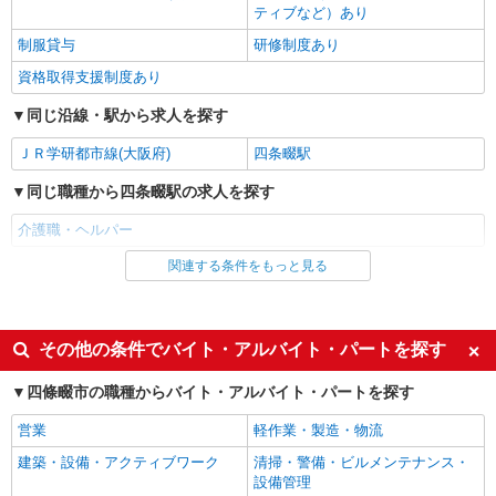
ティブなど）あり
サービス付高齢者向け住宅 エルダーガーデン四條畷/2780000020-018
介護職員（ヘルパー）（施設兼務）
制服貸与
研修制度あり
月給241,200円〜267,200円（経験・能力等に
資格取得支援制度あり
よる）
同じ沿線・駅から求人を探す
大阪府四條畷市中野3-6-12
ＪＲ学研都市線(大阪府)
四条畷駅
詳細を見る
キープ
同じ職種から四条畷駅の求人を探す
正社員
介護職・ヘルパー
サービス付高齢者向け住宅 エルダーガーデン四條畷/2780000020-025
介護職員（ヘルパー）（役職なし）
関連する条件をもっと見る
同じ雇用形態から四条畷駅の求人を探す
月給224,405円〜234,930円（経験・能力等に
派遣社員
よる） ＜給与補足＞夜勤5回分（31,005〜31,530
円）含む。※夜勤1回あたり6,201〜6,306円（深夜
大阪府四條畷市中野3-6-12
同じ特徴から四条畷駅の求人を探す
その他の条件でバイト・アルバイト・パートを探す
割増＋夜勤1手当）
入社日応相談
未経験歓迎
詳細を見る
キープ
四條畷市の職種からバイト・アルバイト・パートを探す
経験者・有資格者歓迎
新卒・第二新卒歓迎
営業
軽作業・製造・物流
アルバイト
パート
女性活躍中
主婦・主夫歓迎
訪問介護事業所 ソラスト四條畷/2780000022-011
建築・設備・アクティブワーク
清掃・警備・ビルメンテナンス・
フリーター歓迎
学歴不問
設備管理
ホームヘルパー（訪問介護員）（役職なし）