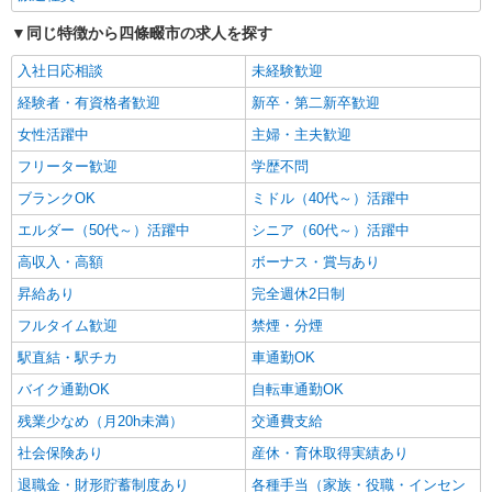
同じ特徴から四條畷市の求人を探す
派遣社員
株式会社kotrio /●KT-H-2015188
入社日応相談
未経験歓迎
四条畷駅★未経験OKの人間関係に悩まない職
経験者・有資格者歓迎
新卒・第二新卒歓迎
場へ★サ高住スタッフ
女性活躍中
時給1600円〜2250円 ＜日払い有/週払い有/交
主婦・主夫歓迎
通費全支給(ガソリン代含む)＞
フリーター歓迎
学歴不問
四條畷市 交通費全額支給
ブランクOK
ミドル（40代～）活躍中
詳細を見る
エルダー（50代～）活躍中
シニア（60代～）活躍中
キープ
高収入・高額
ボーナス・賞与あり
アルバイト
パート
昇給あり
完全週休2日制
サービス付高齢者向け住宅 エルダーガーデン四條畷/2780000020-022
フルタイム歓迎
禁煙・分煙
介護職員（ヘルパー）（施設兼務）
時給1,565円〜1,665円（経験・能力等による）
駅直結・駅チカ
車通勤OK
大阪府四條畷市中野3-6-12
バイク通勤OK
自転車通勤OK
残業少なめ（月20h未満）
交通費支給
詳細を見る
キープ
社会保険あり
産休・育休取得実績あり
退職金・財形貯蓄制度あり
正社員
各種手当（家族・役職・インセン