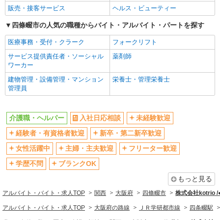
ブランクOK
ミドル（40代～）活躍中
時給1,350円〜1,400円（経験・能力等による）
販売・接客サービス
ヘルス・ビューティー
大阪府四條畷市中野3-6-12
エルダー（50代～）活躍中
シニア（60代～）活躍中
四條畷市の人気の職種からバイト・アルバイト・パートを探す
高収入・高額
ボーナス・賞与あり
詳細を見る
医療事務・受付・クラーク
フォークリフト
キープ
昇給あり
完全週休2日制
サービス提供責任者・ソーシャル
薬剤師
フルタイム歓迎
禁煙・分煙
ワーカー
派遣社員
株式会社kotrio /●KT-H-1955364
駅直結・駅チカ
車通勤OK
建物管理・設備管理・マンション
栄養士・管理栄養士
四条畷駅｜日払いOK！日収1.2万円超え×サ高
管理員
バイク通勤OK
自転車通勤OK
住スタッフ！
残業少なめ（月20h未満）
交通費支給
時給1600円〜2250円 ＜日払い有/週払い有/交
通費全支給(ガソリン代含む)＞
介護職・ヘルパー
入社日応相談
未経験歓迎
社会保険あり
産休・育休取得実績あり
四條畷市 交通費全額支給
経験者・有資格者歓迎
新卒・第二新卒歓迎
退職金・財形貯蓄制度あり
各種手当（家族・役職・インセン
ティブなど）あり
女性活躍中
主婦・主夫歓迎
フリーター歓迎
詳細を見る
キープ
制服貸与
研修制度あり
学歴不問
ブランクOK
資格取得支援制度あり
正社員
もっと見る
サービス付高齢者向け住宅 エルダーガーデン四條畷/2780000020-011
同じ職種から求人を探す
アルバイト・バイト・求人TOP
関西
大阪府
四條畷市
株式会社kotrio 
介護職員（ヘルパー）（夜勤専従）
月給255,410円〜272,020円（経験・能力等に
医療・介護・福祉
アルバイト・バイト・求人TOP
大阪府の路線
ＪＲ学研都市線
四条畷駅
よる） ＜給与補足＞夜勤10回分（62,010〜63,620