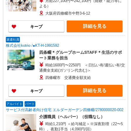
月給227,100円〜242,100円（経験・能力等に
よる）
大阪府四條畷市中野3-6-12
詳細を見る
キープ
派遣社員
株式会社kotrio /●KT-H-1991592
四条畷＊グループホームSTAFF＊生活のサポ
ート業務を担当
時給1600円〜2250円 ＜日払い有/週払い有/交
通費全支給(ガソリン代含む)＞
四條畷市 交通費全額支給
詳細を見る
キープ
アルバイト
パート
サービス付高齢者向け住宅 エルダーガーデン四條畷/2780000020-002
介護職員（ヘルパー）（役職なし）
時給1,210円 ＜給与補足＞※深夜割増（22〜5
時）、夜勤1手当（4,090円/回）