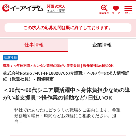
関西
の求人
▼エリア変更
この求人の応募期間は既に終了しております。
仕事情報
企業情報
派遣社員
職種：＜年齢不問＞カンタン業務の障がい者支援員｜軽作業補助×日払OK
株式会社kotrio /●KT-H-1882870の介護職・ヘルパーの求人情報詳
細（派遣社員） - 四條畷市
＜30代〜60代シニア層活躍中＞身体負担少なめの障
がい者支援員⇒軽作業の補助など♪日払いOK
弊社ではあなたにピッタリの職場をご案内します。希望
勤務地や曜日・時間などお気軽にご相談ください。担
当...