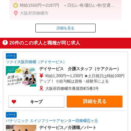
時給1550円〜2187円 ＜日払い有/週払い有/交通費
全支給(ガソリン代含む)＞
大阪府四條畷市
詳細を見る
ID：AE0527646855
20
件のこの求人と職種が同じ求人
掲載期間終了
パート
ツクイ大阪四條畷（デイサービス）
デイサービス 介護スタッフ（ケアクルー）
時給1,200円〜1,230円 ★土日祝日は時給100円
アップ！ ※給与幅は資格・経験等による
大阪府四條畷市雁屋西町5番3号
詳細を見る
キープ
パート
パナソニック エイジフリーケアセンター四條畷忍ヶ丘
デイサービス／介護職／パート