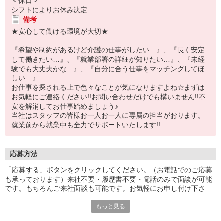
＜休日＞
シフトによりお休み決定
備考
★安心して働ける環境が大切★
『希望や制約があるけど介護の仕事がしたい…』、『長く安定
して働きたい…』、『就業部署の詳細が知りたい…』、『未経
験でも大丈夫かな…』、『自分に合う仕事をマッチングしてほ
しい…』
お仕事を探される上で色々なことが気になりますよね☆まずは
お気軽にご連絡ください!!お問い合わせだけでも構いません!!不
安を解消してお仕事始めましょう♪
当社はスタッフの皆様お一人お一人に専属の担当がおります。
就業前から就業中も全力でサポートいたします!!
応募方法
「応募する」ボタンをクリックしてください。（お電話でのご応募
も承っております）来社不要・履歴書不要・電話のみで面談が可能
です。もちろんご来社面談も可能です。お気軽にお申し付け下さ
い。
もっと見る