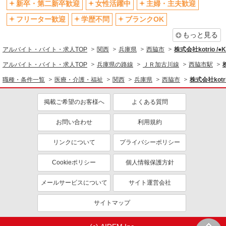
フリーター歓迎
学歴不問
新卒・第二新卒歓迎
女性活躍中
主婦・主夫歓迎
ブランクOK
ミドル（40代～）活躍中
フリーター歓迎
学歴不問
ブランクOK
エルダー（50代～）活躍中
シニア（60代～）活躍中
もっと見る
高収入・高額
ボーナス・賞与あり
アルバイト・バイト・求人TOP
関西
兵庫県
西脇市
株式会社kotrio /
昇給あり
完全週休2日制
アルバイト・バイト・求人TOP
兵庫県の路線
ＪＲ加古川線
西脇市駅
フルタイム歓迎
禁煙・分煙
職種・条件一覧
医療・介護・福祉
関西
兵庫県
西脇市
株式会社kotr
駅直結・駅チカ
車通勤OK
掲載ご希望のお客様へ
よくある質問
バイク通勤OK
自転車通勤OK
残業少なめ（月20h未満）
交通費支給
お問い合わせ
利用規約
社会保険あり
産休・育休取得実績あり
リンクについて
プライバシーポリシー
退職金・財形貯蓄制度あり
各種手当（家族・役職・インセン
ティブなど）あり
Cookieポリシー
個人情報保護方針
制服貸与
研修制度あり
メールサービスについて
サイト運営会社
資格取得支援制度あり
サイトマップ
同じ職種から求人を探す
医療・介護・福祉