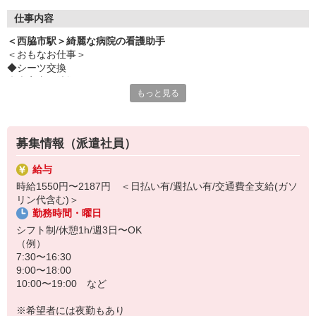
仕事内容
＜西脇市駅＞綺麗な病院の看護助手
＜おもなお仕事＞
◆シーツ交換
◆病室内の清掃
もっと見る
◆食事や着替えなどの介助
◆医療器具の消毒
など
募集情報（派遣社員）
シンプルな業務ばかりで未経験でも問題なし！
給与
職場はおもに地域の方々が通う病院◎
時給1550円〜2187円 ＜日払い有/週払い有/交通費全支給(ガソ
バタバタと忙しく動き回るような忙しさは基本的にありません！
リン代含む)＞
勤務時間・曜日
マイペースにコツコツと業務に取り組める環境です♪
シフト制/休憩1h/週3日〜OK
（例）
7:30〜16:30
9:00〜18:00
10:00〜19:00 など
※希望者には夜勤もあり