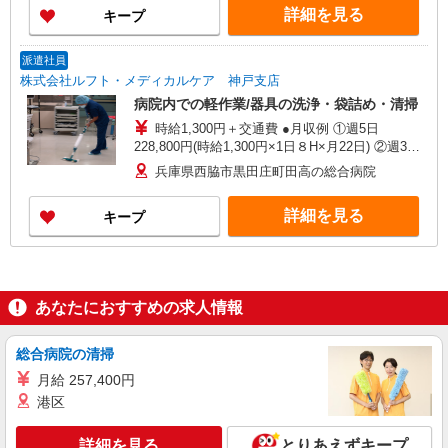
詳細を見る
キープ
※上記金額に消費税を加えた金額をお支払いいた
します ※交通費・電話代は弊社負担。その他、支
援内容により細則あり。
派遣社員
株式会社ルフト・メディカルケア 神戸支店
病院内での軽作業/器具の洗浄・袋詰め・清掃
時給1,300円＋交通費 ●月収例 ①週5日
228,800円(時給1,300円×1日８H×月22日) ②週3日
135,200円(時給1,300円×1日８H×月13日)
兵庫県西脇市黒田庄町田高の総合病院
詳細を見る
キープ
あなたにおすすめの求人情報
総合病院の清掃
月給 257,400円
港区
詳細を見る
とりあえずキープ