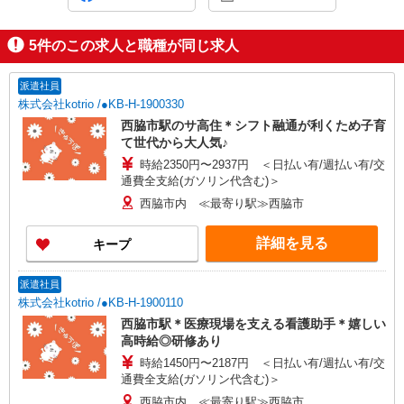
5
件のこの求人と職種が同じ求人
派遣社員
株式会社kotrio /●KB-H-1900330
西脇市駅のサ高住＊シフト融通が利くため子育
て世代から大人気♪
時給2350円〜2937円 ＜日払い有/週払い有/交
通費全支給(ガソリン代含む)＞
西脇市内 ≪最寄り駅≫西脇市
詳細を見る
キープ
派遣社員
株式会社kotrio /●KB-H-1900110
西脇市駅＊医療現場を支える看護助手＊嬉しい
高時給◎研修あり
時給1450円〜2187円 ＜日払い有/週払い有/交
通費全支給(ガソリン代含む)＞
西脇市内 ≪最寄り駅≫西脇市