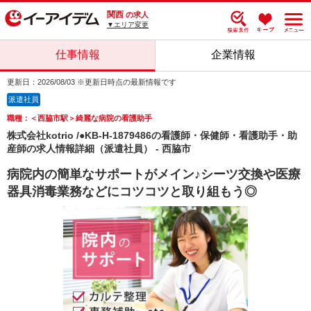
関西
の求人
▼エリア変更
仕事情報
企業情報
更新日：2026/08/03 ※更新日時点の最新情報です
派遣社員
職種：＜西脇市駅＞綺麗な病院の看護助手
株式会社kotrio /●KB-H-1879486の看護師・保健師・看護助手・助
産師の求人情報詳細（派遣社員） - 西脇市
病院内の簡単なサポートがメイン♪シーツ交換や医療
器具消毒業務などにコツコツと取り組もう◎