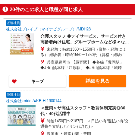
20
件のこの求人と職種が同じ求人
派遣社員
株式会社ブレイブ（マイナビグループ）/MDH28
介護スタッフ ◆デイサービス、サービス付き
高齢者向け住宅、グループホームなど様々な勤
務先から選べます。
未経験：時給1350〜1550円（資格・経験によ
る） 経験者：時給1550〜1750円（資格・経験によ
る） ◎月収例 時給1750円×1日8時間×22日（週5
兵庫県豊岡市 【最寄駅】 ◆各線「豊岡駅」
日）＝30万8000円 ◆昇給あり ◆支払い方法 ※日
◆JR山陰本線「江原駅」 ◆JR山陰本線「城崎温
払い/週払い/月払い対応も可能です。詳しくは面談
泉駅」 ★その他、近隣に多数勤務地あります！
時にご相談ください。 ◆交通費：別途全額支給 ※
詳細を見る
キープ
当社規定あり
派遣社員
株式会社kotrio /●KB-H-1900144
＜豊岡＞サ高住スタッフ＊教育体制充実◎30
代・40代活躍中
時給1450円〜2187円 ＜日払い有/週払い有/交
通費全支給(ガソリン代含む)＞
豊岡市 ＊最寄り駅：豊岡