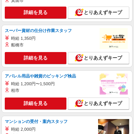
箕面市
派遣社員
株式会社kotrio /●KB-H-1877643
詳細を見る
とりあえずキープ
レア＊欠員により急募！シニア向けマンション
で生活サポート
スーパー資材の仕分け作業スタッフ
時給1550円〜2187円 ＜日払い有/週払い有/交
通費全支給(ガソリン代含む)＞
時給 1,350円
船橋市
豊岡市 ＊最寄り駅：豊岡
詳細を見る
とりあえずキープ
詳細を見る
キープ
派遣社員
アパレル用品や雑貨のピッキング検品
株式会社kotrio /●KB-H-1879556
時給 1,200円〜1,500円
落ち着いた少人数環境/グループホームで暮ら
柏市
しの手伝い◆週3〜OK
時給1550円〜2187円 ＜日払い有/週払い有/交
詳細を見る
通費全支給(ガソリン代含む)＞
とりあえずキープ
豊岡市 ＊最寄り駅：豊岡
マンションの受付・案内スタッフ
詳細を見る
キープ
時給 2,000円