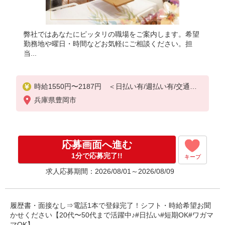
弊社ではあなたにピッタリの職場をご案内します。希望
勤務地や曜日・時間などお気軽にご相談ください。担
当...
時給1550円〜2187円 ＜日払い有/週払い有/交通費
全支給(ガソリン代含む)＞
兵庫県豊岡市
応募画面へ進む
1分で応募完了!!
キープ
求人応募期間：2026/08/01～2026/08/09
履歴書・面接なし⇒電話1本で登録完了！シフト・時給希望お聞
かせください【20代〜50代まで活躍中♪#日払い#短期OK#ワガマ
マOK】