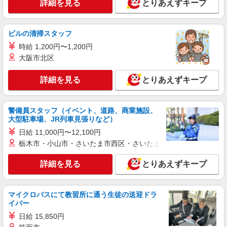
詳細を見る
とりあえずキープ
派遣社員
株式会社kotrio /●KB-H-1854419
ビルの清掃スタッフ
豊岡駅近く★シニア向け住宅での見守り・生活
サポートなど★
時給 1,200円〜1,200円
大阪市北区
時給1500円〜2125円 ＜日払い有/週払い有/交
通費全支給(ガソリン代含む)＞
詳細を見る
とりあえずキープ
豊岡市 ＊最寄り駅：豊岡
詳細を見る
キープ
警備員スタッフ（イベント、道路、商業施設、
大型駐車場、JR列車見張りなど）
派遣社員
日給 11,000円〜12,100円
株式会社kotrio /●KB-H-1856308
栃木市・小山市・さいたま市西区・さいたま市岩槻区・久喜市・
豊岡駅のシニアマンション▼フロアの巡回や安
否確認など
詳細を見る
とりあえずキープ
時給1500円〜2125円 ＜日払い有/週払い有/交
通費全支給(ガソリン代含む)＞
豊岡市 ＊最寄り駅：豊岡
マイクロバスにて教習所に通う生徒の送迎ドラ
イバー
詳細を見る
キープ
日給 15,850円