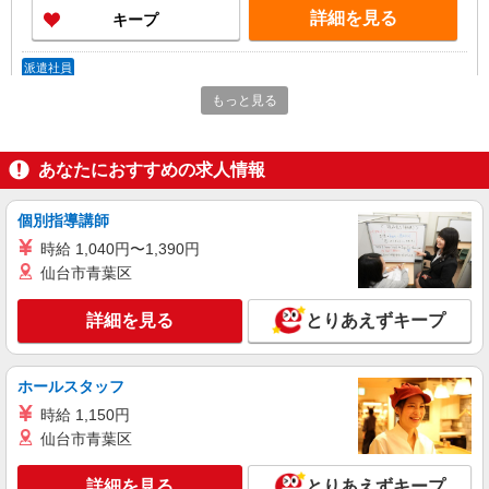
詳細を見る
キープ
派遣社員
株式会社kotrio /●KB-H-1856386
もっと見る
豊岡駅＊高級シニアマンションでのサポート職
員＊.・：゜
時給1500円〜2125円 ＜日払い有/週払い有/交
あなたにおすすめの求人情報
通費全支給(ガソリン代含む)＞
豊岡市 ＊最寄り駅：豊岡
個別指導講師
時給 1,040円〜1,390円
詳細を見る
キープ
仙台市青葉区
派遣社員
詳細を見る
とりあえずキープ
株式会社kotrio /●KB-H-1879356
豊岡駅◎負担少なめの障がい者支援員★社会活
動の見守りなど
ホールスタッフ
時給1550円〜2187円 ＜日払い有/週払い有/交
時給 1,150円
通費全支給(ガソリン代含む)＞
仙台市青葉区
豊岡市 ＊最寄り駅：豊岡
詳細を見る
とりあえずキープ