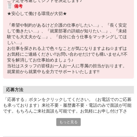
ご予定を考慮してシフトを決定します♪
備考
★安心して働ける環境が大切★
『希望や制約があるけど介護の仕事がしたい…』、『長く安定
して働きたい…』、『就業部署の詳細が知りたい…』、『未経
験でも大丈夫かな…』、『自分に合う仕事をマッチングしてほ
しい…』
お仕事を探される上で色々なことが気になりますよね☆まずは
お気軽にご連絡ください!!お問い合わせだけでも構いません!!不
安を解消してお仕事始めましょう♪
当社はスタッフの皆様お一人お一人に専属の担当がおります。
就業前から就業中も全力でサポートいたします!!
応募方法
「応募する」ボタンをクリックしてください。（お電話でのご応募
も承っております）来社不要・履歴書不要・電話のみで面談が可能
です。もちろんご来社面談も可能です。お気軽にお申し付け下さ
い。
もっと見る