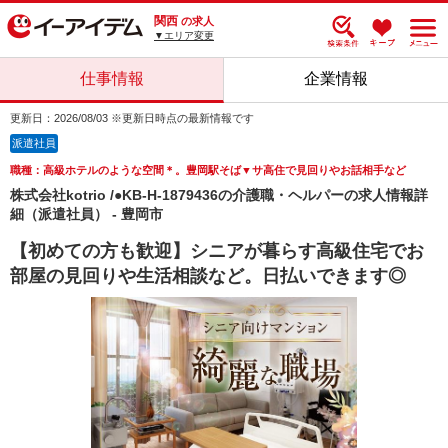
関西
の求人
▼エリア変更
仕事情報
企業情報
更新日：2026/08/03 ※更新日時点の最新情報です
派遣社員
職種：高級ホテルのような空間＊。豊岡駅そば▼サ高住で見回りやお話相手など
株式会社kotrio /●KB-H-1879436の介護職・ヘルパーの求人情報詳
細（派遣社員） - 豊岡市
【初めての方も歓迎】シニアが暮らす高級住宅でお
部屋の見回りや生活相談など。日払いできます◎