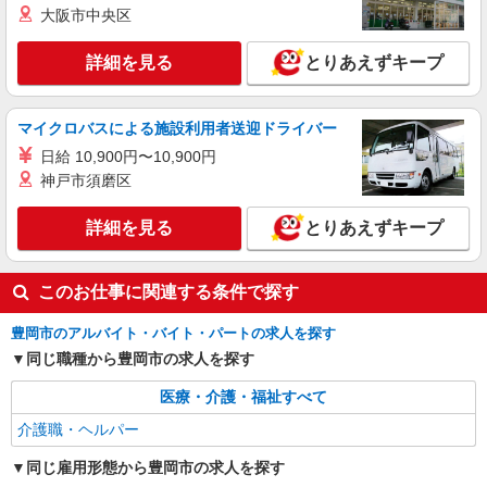
派遣社員
大阪市中央区
株式会社kotrio /●KB-H-1879516
＜デイサービス/豊岡駅＞面接なし！最短3日で
詳細を見る
とりあえずキープ
仕事スタート可◎
時給1550円〜2187円 ＜日払い有/週払い有/交
通費全支給(ガソリン代含む)＞
マイクロバスによる施設利用者送迎ドライバー
豊岡市 ＊最寄り駅：豊岡
日給 10,900円〜10,900円
神戸市須磨区
詳細を見る
キープ
詳細を見る
とりあえずキープ
派遣社員
株式会社kotrio /●KB-H-1849137
個別ケア重視！高級シニア住宅で巡回やケアな
このお仕事に関連する条件で探す
ど＊国府駅/日払いOK
豊岡市のアルバイト・バイト・パートの求人を探す
時給1550円〜2187円 ＜日払い有/週払い有/交
通費全支給(ガソリン代含む)＞
同じ職種から豊岡市の求人を探す
豊岡市出石町荒木
医療・介護・福祉すべて
介護職・ヘルパー
詳細を見る
キープ
同じ雇用形態から豊岡市の求人を探す