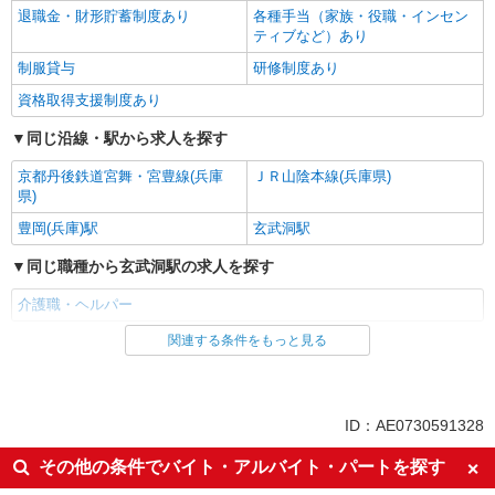
退職金・財形貯蓄制度あり
各種手当（家族・役職・インセン
ティブなど）あり
制服貸与
研修制度あり
資格取得支援制度あり
同じ沿線・駅から求人を探す
京都丹後鉄道宮舞・宮豊線(兵庫
ＪＲ山陰本線(兵庫県)
県)
豊岡(兵庫)駅
玄武洞駅
同じ職種から玄武洞駅の求人を探す
介護職・ヘルパー
関連する条件をもっと見る
同じ雇用形態から玄武洞駅の求人を探す
派遣社員
同じ特徴から玄武洞駅の求人を探す
ID：AE0730591328
入社日応相談
未経験歓迎
その他の条件でバイト・アルバイト・パートを探す
経験者・有資格者歓迎
新卒・第二新卒歓迎