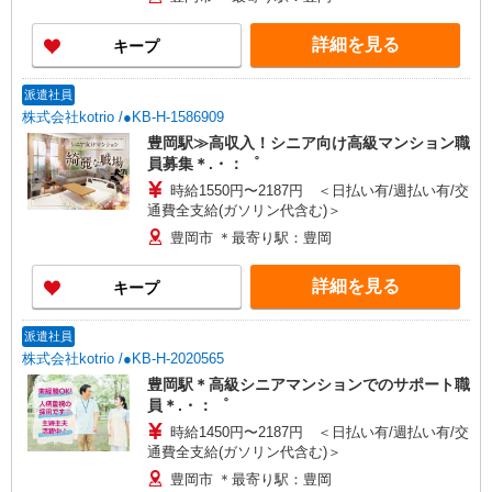
詳細を見る
キープ
派遣社員
株式会社kotrio /●KB-H-1586909
豊岡駅≫高収入！シニア向け高級マンション職
員募集＊.・：゜
時給1550円〜2187円 ＜日払い有/週払い有/交
通費全支給(ガソリン代含む)＞
豊岡市 ＊最寄り駅：豊岡
詳細を見る
キープ
派遣社員
株式会社kotrio /●KB-H-2020565
豊岡駅＊高級シニアマンションでのサポート職
員＊.・：゜
時給1450円〜2187円 ＜日払い有/週払い有/交
通費全支給(ガソリン代含む)＞
豊岡市 ＊最寄り駅：豊岡