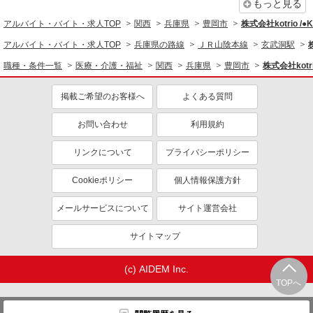
同じ職種から求人を探す
もっと見る
アルバイト・バイト・求人TOP
関西
兵庫県
豊岡市
株式会社kotrio /
医療・介護・福祉
アルバイト・バイト・求人TOP
兵庫県の路線
ＪＲ山陰本線
玄武洞駅
介護職・ヘルパー
職種・条件一覧
医療・介護・福祉
関西
兵庫県
豊岡市
株式会社kotr
同じ特徴から求人を探す
掲載ご希望のお客様へ
よくある質問
未経験歓迎
ミドル（40代～）活躍中
ボーナス・賞与あり
車通勤OK
お問い合わせ
利用規約
交通費支給
社会保険あり
リンクについて
プライバシーポリシー
産休・育休取得実績あり
Cookieポリシー
個人情報保護方針
メールサービスについて
サイト運営会社
サイトマップ
(c) AIDEM Inc.
TOPへ