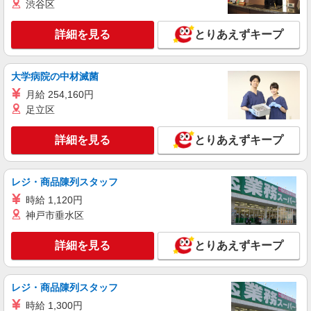
渋谷区
派遣社員
株式会社kotrio /●KB-H-1854428
詳細を見る
とりあえずキープ
豊岡駅近く★シニア向け住宅での見守り・生活
サポートなど★
時給1500円〜2125円 ＜日払い有/週払い有/交
大学病院の中材滅菌
通費全支給(ガソリン代含む)＞
月給 254,160円
豊岡市 ＊最寄り駅：豊岡
足立区
詳細を見る
キープ
詳細を見る
とりあえずキープ
派遣社員
株式会社kotrio /●KB-H-1879396
レジ・商品陳列スタッフ
【豊岡駅近く】病院でシーツ交換や備品管理な
時給 1,120円
ど★看護助手募集
神戸市垂水区
時給1550円〜2187円 ＜日払い有/週払い有/交
通費全支給(ガソリン代含む)＞
詳細を見る
とりあえずキープ
豊岡市 ＊最寄り駅：豊岡
詳細を見る
キープ
レジ・商品陳列スタッフ
時給 1,300円