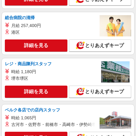
詳細を見る
キープ
派遣社員
総合病院の清掃
株式会社kotrio /●KB-H-1848806
月給 257,400円
日収1万円！デイサービスでリハビリ補助など
港区
時給1550円〜2187円 ＜日払い有/週払い有/交
通費全支給(ガソリン代含む)＞
詳細を見る
とりあえずキープ
豊岡市 ＊最寄り駅：豊岡
詳細を見る
レジ・商品陳列スタッフ
キープ
時給 1,180円
派遣社員
堺市堺区
株式会社kotrio /●KB-H-2020841
豊岡駅＊幅広い世代が活動中！サ高住のサポー
詳細を見る
とりあえずキープ
トSTAFF
時給1450円〜2187円 ＜日払い有/週払い有/交
通費全支給(ガソリン代含む)＞
ベルク各店での店内スタッフ
豊岡市 ＊最寄り駅：豊岡
時給 1,065円
古河市・佐野市・前橋市・高崎市・伊勢崎市・太田市・館林市・
詳細を見る
キープ