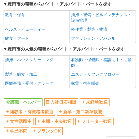
豊岡市の職種からバイト・アルバイト・パートを探す
女性活躍中
主婦・主夫歓迎
教育・保育
清掃・警備・ビルメンテナンス・
フリーター歓迎
学歴不問
設備管理
ブランクOK
ミドル（40代～）活躍中
ヘルス・ビューティー
軽作業・製造・物流
エルダー（50代～）活躍中
シニア（60代～）活躍中
飲食・フード
ファッション・アパレル
高収入・高額
ボーナス・賞与あり
豊岡市の人気の職種からバイト・アルバイト・パートを探す
昇給あり
完全週休2日制
清掃・ハウスクリーニング
看護師・保健師・看護助手・助産
フルタイム歓迎
禁煙・分煙
師
駅直結・駅チカ
車通勤OK
製造・組立・加工
エステ・リフレクソロジー
バイク通勤OK
自転車通勤OK
医療事務・受付・クラーク
家電・携帯販売
残業少なめ（月20h未満）
交通費支給
社会保険あり
産休・育休取得実績あり
介護職・ヘルパー
入社日応相談
未経験歓迎
退職金・財形貯蓄制度あり
各種手当（家族・役職・インセン
経験者・有資格者歓迎
新卒・第二新卒歓迎
ティブなど）あり
制服貸与
研修制度あり
女性活躍中
主婦・主夫歓迎
フリーター歓迎
資格取得支援制度あり
学歴不問
ブランクOK