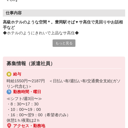
仕事内容
高級ホテルのような空間＊。豊岡駅そば▼サ高住で見回りやお話相
手など
◆ホテルのようにきれいで上品なサ高住◆
もっと見る
施設に住む方は元気な方ばかり。
日々の相談に乗ったり、時には一緒にお出かけをしたりも・・・
▼お仕事
募集情報（派遣社員）
・お部屋の見回り
・エントランス清掃
給与
・お話相手
時給1550円〜2187円 ＜日払い有/週払い有/交通費全支給(ガソ
・お困りごとの介助 など
リン代含む)＞
勤務時間・曜日
あなたと一緒にお仕事ができること、楽しみにしております＊。
≪シフト/週3日〜≫
・8：30〜17：30
・10：00〜19：00
・16：00〜翌9：00（希望者のみ）
休憩1ｈ/夜勤は2ｈ
アクセス・勤務地