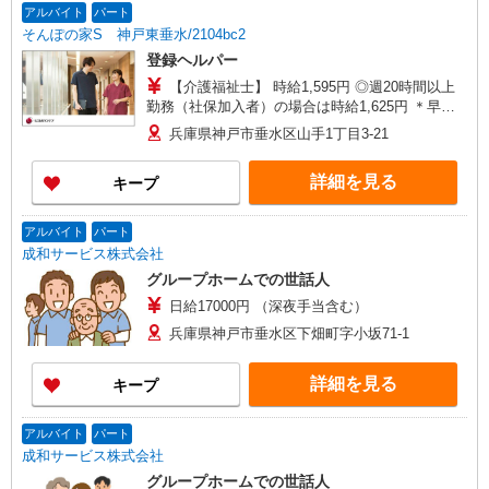
が同時給 ◎キャンセル手当：職務時給の60％支給
アルバイト
パート
そんぽの家S 神戸東垂水/2104bc2
登録ヘルパー
【介護福祉士】 時給1,595円 ◎週20時間以上
勤務（社保加入者）の場合は時給1,625円 ＊早朝
夜間（〜8:00、18:00〜）：時給1,994円〜 ＊日曜
兵庫県神戸市垂水区山手1丁目3-21
祝日：時給1,895円〜 【実務者研修・初任者研修
（ヘルパー1級・2級）】 時給1,515円 ◎週20時間
詳細を見る
キープ
以上勤務（社保加入者）の場合は時給1,545円 ＊
早朝夜間（〜8:00、18:00〜）：時給1,894円〜 ＊
日曜祝日：時給1,815円〜 ◎身体介助、生活援助
アルバイト
パート
が同時給 ◎キャンセル手当：職務時給の60％支給
成和サービス株式会社
グループホームでの世話人
日給17000円 （深夜手当含む）
兵庫県神戸市垂水区下畑町字小坂71-1
詳細を見る
キープ
アルバイト
パート
成和サービス株式会社
グループホームでの世話人