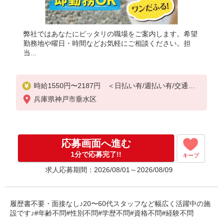
弊社ではあなたにピッタリの職場をご案内します。希望
勤務地や曜日・時間などお気軽にご相談ください。担
当...
時給1550円〜2187円 ＜日払い有/週払い有/交通費
全支給(ガソリン代含む)＞
兵庫県神戸市垂水区
応募画面へ進む
1分で応募完了!!
キープ
求人応募期間：2026/08/01～2026/08/09
履歴書不要・面接なし♪20〜60代スタッフなど幅広く活躍中の施
設です♪#年齢不問#性別不問#学歴不問#資格不問#経験不問