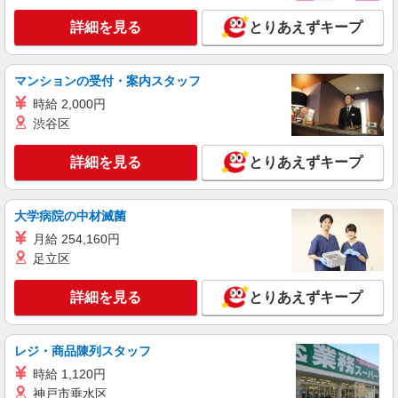
20:00は時給25％UP
詳細を見る
とりあえずキープ
詳細を見る
キープ
パート
マンションの受付・案内スタッフ
エイジフリーハウス神戸学が丘
時給 2,000円
介護職／サービス付き高齢者向け住宅／夜勤専
渋谷区
従／パート
時給1,168円〜1,231円 ※経験・能力・資格等
詳細を見る
とりあえずキープ
による 社会福祉士・介護福祉士 時給1,231円 その
他資格 時給1,168円 ※一律処遇改善加算含む 〇時
エイジフリーハウス神戸学が丘 兵庫県神戸市
間外勤務手当 〇土日祝勤務手当 〇夜勤手当 〇年
垂水区学が丘4丁目9番3
大学病院の中材滅菌
末年始勤務手当
月給 254,160円
詳細を見る
キープ
足立区
正社員
詳細を見る
とりあえずキープ
エイジフリーハウス神戸霞ヶ丘
介護リーダー／サービス付き高齢者向け住宅／
正社員
レジ・商品陳列スタッフ
月給28万2,020円〜33万1,400円 ※一律介護職
時給 1,120円
員処遇改善加算含む ※経験・能力・前職給与を考
神戸市垂水区
慮の上、決定します ※夜勤手当6,000円/4回を含む