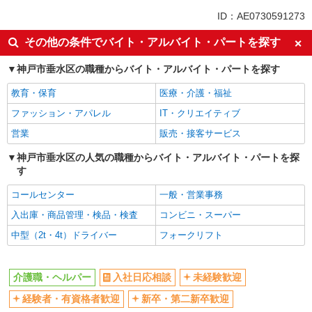
同じ特徴から舞子駅の求人を探す
ID：AE0730591273
入社日応相談
未経験歓迎
その他の条件でバイト・アルバイト・パートを探す
経験者・有資格者歓迎
新卒・第二新卒歓迎
神戸市垂水区の職種からバイト・アルバイト・パートを探す
女性活躍中
主婦・主夫歓迎
教育・保育
医療・介護・福祉
フリーター歓迎
学歴不問
ファッション・アパレル
IT・クリエイティブ
ブランクOK
ミドル（40代～）活躍中
営業
販売・接客サービス
エルダー（50代～）活躍中
シニア（60代～）活躍中
高収入・高額
神戸市垂水区の人気の職種からバイト・アルバイト・パートを探
ボーナス・賞与あり
す
昇給あり
完全週休2日制
コールセンター
一般・営業事務
フルタイム歓迎
禁煙・分煙
入出庫・商品管理・検品・検査
コンビニ・スーパー
駅直結・駅チカ
車通勤OK
中型（2t・4t）ドライバー
フォークリフト
バイク通勤OK
自転車通勤OK
残業少なめ（月20h未満）
交通費支給
介護職・ヘルパー
入社日応相談
未経験歓迎
社会保険あり
産休・育休取得実績あり
退職金・財形貯蓄制度あり
経験者・有資格者歓迎
新卒・第二新卒歓迎
各種手当（家族・役職・インセン
ティブなど）あり