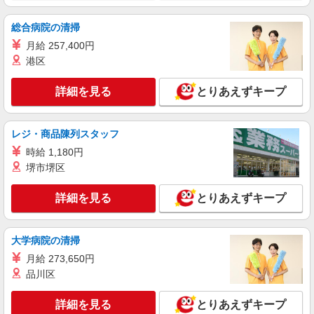
詳細を見る
キープ
総合病院の清掃
正社員
月給 257,400円
エイジフリーハウス神戸霞ヶ丘
港区
介護職／サービス付き高齢者向け住宅／正社員
／介護福祉士
詳細を見る
とりあえずキープ
月給25万7330円〜26万3510円 ※経験・能力・
資格等による 介護福祉士 月給 25万7330円 社会福
祉士 月給 26万3510円 ※一律処遇改善加算含む ※
エイジフリーハウス神戸霞ヶ丘 兵庫県神戸市
レジ・商品陳列スタッフ
夜勤手当6000円/4回を含む 〇資格手当 〇職種手当
垂水区霞ヶ丘1丁目4番24号
〇業務手当 〇時間外勤務手当 〇夜勤手当 〇深夜
時給 1,180円
勤務手当 〇休日勤務手当 〇年末年始勤務手当
堺市堺区
詳細を見る
キープ
詳細を見る
とりあえずキープ
正社員
エイジフリーハウス神戸霞ヶ丘
介護職／サービス付き高齢者向け住宅／正社員
大学病院の清掃
月給24万1,280円〜26万3,510円 ※経験・能
月給 273,650円
力・資格等による 初任者研修 月給 24万1,280円
品川区
実務者研修 月給 24万4,980円 介護福祉士 月給 25
エイジフリーハウス神戸霞ヶ丘 兵庫県神戸市
万7,330円 社会福祉士 月給 26万3,510円 ※一律処
垂水区霞ヶ丘1丁目4番24号
詳細を見る
とりあえずキープ
遇改善加算含む ※夜勤手当6,000円/4回を含む 〇