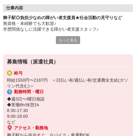
仕事内容
舞子駅◎負担少なめの障がい者支援員★社会活動の見守りなど
無資格・未経験でも大歓迎♪
学歴関係なしに活躍できる障がい者支援スタッフ♪
もっと見る
▼お仕事内容
・軽作業等の見守り
・必要に応じた生活介助
・施設内のカンタンな清掃
募集情報（派遣社員）
・送迎（出来る方のみ） など
給与
週3日だけの勤務や土日休み相談OK
時給1550円〜2187円 ＜日払い有/週払い有/交通費全支給(ガソ
お給料は日払い・週払い対応も可♪
リン代含む)＞
勤務時間・曜日
短期2ヶ月〜でも大歓迎！
◆週3日〜/曜日相談
◆実働8h/休憩1h
8:30-17:30
9:00-18:00
など
アクセス・勤務地
舞子駅から徒歩すぐ ※バイク・車通勤OK