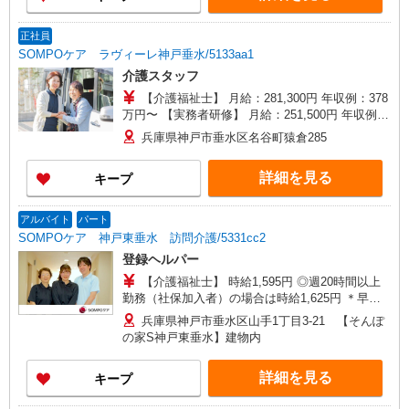
士 10,000円 時間外手当：別途全額支給（サービス
残業なし） ◆月収例 月収251,200円 （介護福祉士
正社員
／資格取得後の実務経験3年／夜勤5回の場合）
SOMPOケア ラヴィーレ神戸垂水/5133aa1
介護スタッフ
【介護福祉士】 月給：281,300円 年収例：378
万円〜 【実務者研修】 月給：251,500円 年収例：
340万円〜 【初任者研修・無資格】 月給：
兵庫県神戸市垂水区名谷町猿倉285
239,700円 年収例：324万円〜 ※職務手当、働き
がい向上手当、日祝手当（月平均2回分）、夜勤手
詳細を見る
キープ
当（月平均5回分）等、毎月平均的に支払われる手
当を含みます。 ※介護福祉士のみ、特別職務手当
も含む ◎残業時は別途時間外手当支給（超過1
アルバイト
パート
分〜） ◎賞与 基本給2.08ヶ月分/年支給
SOMPOケア 神戸東垂水 訪問介護/5331cc2
登録ヘルパー
【介護福祉士】 時給1,595円 ◎週20時間以上
勤務（社保加入者）の場合は時給1,625円 ＊早朝
夜間（〜8:00、18:00〜）：時給1,994円〜 ＊日曜
兵庫県神戸市垂水区山手1丁目3-21 【そんぽ
祝日：時給1,895円〜 【実務者研修・初任者研修
の家S神戸東垂水】建物内
（ヘルパー1級・2級）】 時給1,515円 ◎週20時間
以上勤務（社保加入者）の場合は時給1,545円 ＊
詳細を見る
キープ
早朝夜間（〜8:00、18:00〜）：時給1,894円〜 ＊
日曜祝日：時給1,815円〜 ◎身体介助、生活援助