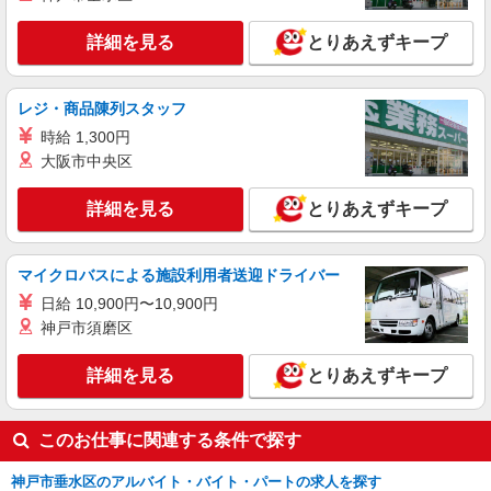
エイジフリーハウス神戸霞ヶ丘 兵庫県神戸市
〇資格手当 〇職種手当 〇業務手当 〇時間外勤務
垂水区霞ヶ丘1丁目4番24号
手当 〇夜勤手当 〇深夜勤務手当 〇休日勤務手当
詳細を見る
とりあえずキープ
〇年末年始勤務手当
詳細を見る
キープ
レジ・商品陳列スタッフ
パート
時給 1,300円
エイジフリーハウス神戸霞ヶ丘
大阪市中央区
サービス付き高齢者向け住宅／介護職／早出の
み
詳細を見る
とりあえずキープ
時給1,168円〜1,231円 ※経験・能力・資格等
による 介護福祉士 時給1,231円 実務者研修 時給
1,168円 初任者研修 時給1,168円 ※一律処遇改善
エイジフリーハウス神戸霞ヶ丘 兵庫県神戸市
マイクロバスによる施設利用者送迎ドライバー
加算含む 〇時間外勤務手当 〇土日祝勤務手当 〇
垂水区霞ヶ丘1丁目4番24号
夜勤手当 〇深夜勤務手当 〇年末年始勤務手当 〇
日給 10,900円〜10,900円
早朝7:00〜8:00/夜間18:00〜20:00は時給25％UP
神戸市須磨区
詳細を見る
キープ
詳細を見る
とりあえずキープ
このお仕事に関連する条件で探す
神戸市垂水区のアルバイト・バイト・パートの求人を探す