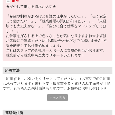
備考
★安心して働ける環境が大切★
『希望や制約があるけど介護の仕事がしたい…』、『長く安定
して働きたい…』、『就業部署の詳細が知りたい…』、『未経
験でも大丈夫かな…』、『自分に合う仕事をマッチングしてほ
しい…』
お仕事を探される上で色々なことが気になりますよね☆まずは
お気軽にご連絡ください!!お問い合わせだけでも構いません!!不
安を解消してお仕事始めましょう♪
当社はスタッフの皆様お一人お一人に専属の担当がおります。
就業前から就業中も全力でサポートいたします!!
応募方法
「応募する」ボタンをクリックしてください。（お電話でのご応募
も承っております）来社不要・履歴書不要・電話のみで面談が可能
です。もちろんご来社面談も可能です。お気軽にお申し付け下さ
い。
もっと見る
連絡先住所