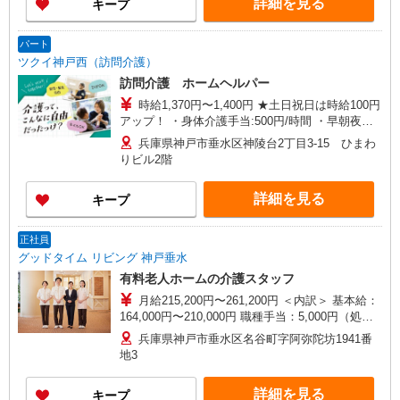
詳細を見る
キープ
パート
ツクイ神戸西（訪問介護）
訪問介護 ホームヘルパー
時給1,370円〜1,400円 ★土日祝日は時給100円
アップ！ ・身体介護手当:500円/時間 ・早朝夜間
深夜手当:300円/時間 （18:00〜翌07:59の時間
兵庫県神戸市垂水区神陵台2丁目3-15 ひまわ
帯） ・ICT手当:2,000円/月 ・深夜割増は別途支給
りビル2階
・ケア→ケアの移動時間も賃金（時給）を支給 ・
特定事業所加算手当:60円/時間含む ※給与幅は資
詳細を見る
キープ
格・経験等による
正社員
グッドタイム リビング 神戸垂水
有料老人ホームの介護スタッフ
月給215,200円〜261,200円 ＜内訳＞ 基本給：
164,000円〜210,000円 職種手当：5,000円（処遇
改善加算1,000円分を含む） 夜勤手当：26,000円
兵庫県神戸市垂水区名谷町字阿弥陀坊1941番
（夜勤5回の場合） └ 1回につき5,000円／5回目以
地3
降は6,000円 介護職員等処遇改善加算（新加
算）：20,200円／月 ※賃金改善実施期間：2025年
詳細を見る
キープ
7月〜2026年8月 ◆別途支給 資格手当：介護福祉