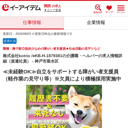
関西
の求人
▼エリア変更
仕事情報
企業情報
更新日：2026/08/03 ※更新日時点の最新情報です
派遣社員
職種：舞子駅◎負担少なめの障がい者支援員★社会活動の見守りなど
株式会社kotrio /●KB-H-1879381の介護職・ヘルパーの求人情報詳
細（派遣社員） - 神戸市垂水区
≪未経験OK≫自立をサポートする障がい者支援員
（軽作業の見守り等）※欠員により積極採用実施中