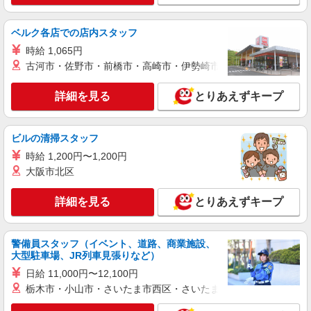
資格手当 〇職種手当 〇業務手当 〇時間外勤務手
詳細を見る
キープ
当 〇夜勤手当 〇深夜勤務手当 〇休日勤務手当〇
年末年始勤務手当
ベルク各店での店内スタッフ
パート
時給 1,065円
エイジフリーハウス神戸学が丘
古河市・佐野市・前橋市・高崎市・伊勢崎市・太田市・館林市・
サ高住小規模多機能／介護職／日勤のみ
時給1,168円〜1,231円 ※経験・能力・資格等
詳細を見る
とりあえずキープ
による
エイジフリーハウス神戸学が丘 兵庫県神戸市
垂水区学が丘4丁目9番3
ビルの清掃スタッフ
時給 1,200円〜1,200円
詳細を見る
キープ
大阪市北区
正社員
詳細を見る
とりあえずキープ
エイジフリーハウス神戸学が丘
介護リーダー／サービス付き高齢者向け住宅／
正社員
警備員スタッフ（イベント、道路、商業施設、
大型駐車場、JR列車見張りなど）
月給28万2,020円〜33万1,400円 ※一律介護職
員処遇改善加算含む ※経験・能力・前職給与を考
日給 11,000円〜12,100円
慮の上、決定します ※夜勤手当6,000円/4回を含む
エイジフリーハウス神戸学が丘 兵庫県神戸市
栃木市・小山市・さいたま市西区・さいたま市岩槻区・久喜市・
〇資格手当 〇職種手当 〇業務手当 〇時間外勤務
垂水区学が丘4丁目9番3
手当 〇夜勤手当 〇深夜勤務手当 〇休日勤務手当