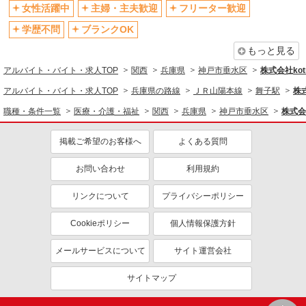
女性活躍中
主婦・主夫歓迎
フリーター歓迎
制服貸与
研修制度あり
学歴不問
ブランクOK
資格取得支援制度あり
もっと見る
同じ職種から求人を探す
アルバイト・バイト・求人TOP
関西
兵庫県
神戸市垂水区
株式会社kotr
医療・介護・福祉
アルバイト・バイト・求人TOP
兵庫県の路線
ＪＲ山陽本線
舞子駅
株式
介護職・ヘルパー
職種・条件一覧
医療・介護・福祉
関西
兵庫県
神戸市垂水区
株式会社
同じ特徴から求人を探す
掲載ご希望のお客様へ
よくある質問
未経験歓迎
ミドル（40代～）活躍中
お問い合わせ
利用規約
ボーナス・賞与あり
車通勤OK
交通費支給
社会保険あり
リンクについて
プライバシーポリシー
産休・育休取得実績あり
Cookieポリシー
個人情報保護方針
メールサービスについて
サイト運営会社
サイトマップ