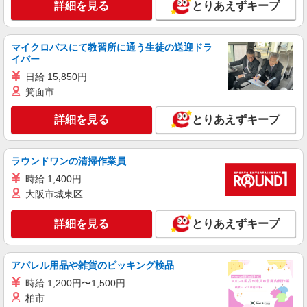
詳細を見る
とりあえずキープ
〇年末年始勤務手当
詳細を見る
キープ
マイクロバスにて教習所に通う生徒の送迎ドラ
パート
イバー
エイジフリーハウス神戸霞ヶ丘
日給 15,850円
小規模多機能居宅介護／介護職／パート
箕面市
時給1,168円〜1,231円 ※経験・能力・資格等
による 社会福祉士・介護福祉士 時給1,231円 その
詳細を見る
とりあえずキープ
他資格 時給1,168円 ※一律処遇改善加算含む 〇時
エイジフリーハウス神戸霞ヶ丘 兵庫県神戸市
間外勤務手当 〇土日祝勤務手当 〇夜勤手当 〇深
垂水区霞ヶ丘1丁目4番24号
夜勤務手当 〇年末年始勤務手当 〇早朝7:00〜
8:00/夜間18:00〜20:00は時給25％UP
ラウンドワンの清掃作業員
詳細を見る
キープ
時給 1,400円
大阪市城東区
パート
エイジフリーハウス神戸霞ヶ丘
詳細を見る
とりあえずキープ
サービス付き高齢者向け住宅／介護職／日勤の
み
時給1,168円〜1,231円 ※経験・能力・資格等
アパレル用品や雑貨のピッキング検品
による ※一律処遇改善加算含む 〇時間外勤務手当
時給 1,200円〜1,500円
〇土日祝勤務手当 〇夜勤手当 〇深夜勤務手当 〇
エイジフリーハウス神戸霞ヶ丘 兵庫県神戸市
柏市
年末年始勤務手当 〇早朝7:00〜8:00/夜間18:00〜
垂水区霞ヶ丘1丁目4番24号