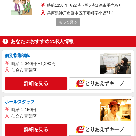
時給1150円 ★22時〜翌5時は深夜手当あり
兵庫県神戸市垂水区下畑町字小坂71-1
もっと見る
詳細を見る
キープ
派遣社員
あなたにおすすめの求人情報
株式会社メディカル・ワンアップ
介護スタッフ
個別指導講師
時給：1,300円〜 ※資格・経験により変動あり
時給 1,040円〜1,390円
兵庫県神戸市垂水区
仙台市青葉区
詳細を見る
詳細を見る
とりあえずキープ
キープ
派遣社員
ホールスタッフ
株式会社メディカル・ワン・アップ
時給 1,150円
介護職員・ヘルパー
仙台市青葉区
時給：1,350円 ※資格経験により変動あり
兵庫県神戸市垂水区
詳細を見る
とりあえずキープ