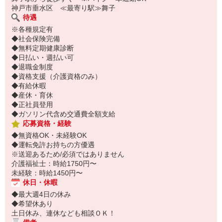
神戸市垂水区 ≪最寄り駅≫舞子
待遇
※各種規定有
◆社会保険完備
◆無料定期健康診断
◆日払い・週払い可
◆退職金制度
◆資格支援（介護資格のみ）
◆有給休暇
◆産休・育休
◆正社員登用
◆ガソリン代含め交通費全額支給
応募資格・経験
◆無資格OK・未経験OK
◆運転免許お持ちの方優遇
※送迎あるため/必須ではありません
介護福祉士：時給1750円〜
未経験：時給1450円〜
休日・休暇
◆最大週4日の休み
◆希望休あり
土日休み、連休なども相談ＯＫ！