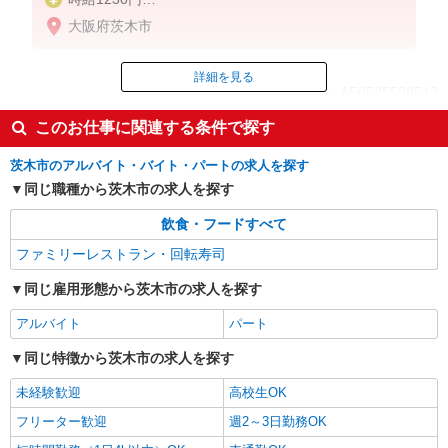
※22:00以降は時給1538円
大阪府茨木市
※高校生時給1190円
※労働組合費あり（基本時給×月間時間数×1.8％）
詳細を見る
ID：AE0525509513
■土日・祝手当
土日・祝は時給＋50円
このお仕事に関連する条件で探す
掲載期間終了
茨木市のアルバイト・バイト・パートの求人を探す
同じ職種から茨木市の求人を探す
飲食・フードすべて
ファミリーレストラン・回転寿司
同じ雇用形態から茨木市の求人を探す
アルバイト
パート
同じ特徴から茨木市の求人を探す
未経験歓迎
高校生OK
フリーター歓迎
週2～3日勤務OK