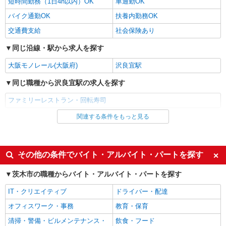
短時間勤務（1日4h以内）OK
車通勤OK
バイク通勤OK
扶養内勤務OK
交通費支給
社会保険あり
同じ沿線・駅から求人を探す
大阪モノレール(大阪府)
沢良宜駅
同じ職種から沢良宜駅の求人を探す
ファミリーレストラン・回転寿司
関連する条件をもっと見る
同じ雇用形態から沢良宜駅の求人を探す
アルバイト
パート
同じ特徴から沢良宜駅の求人を探す
その他の条件でバイト・アルバイト・パートを探す
未経験歓迎
高校生OK
茨木市の職種からバイト・アルバイト・パートを探す
フリーター歓迎
週2～3日勤務OK
IT・クリエイティブ
ドライバー・配達
短時間勤務（1日4h以内）OK
車通勤OK
オフィスワーク・事務
教育・保育
バイク通勤OK
扶養内勤務OK
清掃・警備・ビルメンテナンス・
飲食・フード