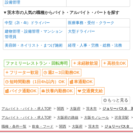
交通費支給
社会保険あり
設備管理
同じ職種から求人を探す
茨木市の人気の職種からバイト・アルバイト・パートを探す
飲食・フード
中型（2t・4t）ドライバー
医療事務・受付・クラーク
建物管理・設備管理・マンション
大型ドライバー
同じ特徴から求人を探す
管理員
未経験歓迎
高校生OK
美容師・ネイリスト・まつげ施術
経理・人事・労務・総務・法務
週2～3日勤務OK
短時間勤務（1日4h以内）OK
車通勤OK
扶養内勤務OK
ファミリーレストラン・回転寿司
未経験歓迎
高校生OK
交通費支給
社会保険あり
フリーター歓迎
週2～3日勤務OK
短時間勤務（1日4h以内）OK
車通勤OK
バイク通勤OK
扶養内勤務OK
交通費支給
もっと見る
アルバイト・バイト・求人TOP
関西
大阪府
茨木市
ジョリーパスタ 
アルバイト・バイト・求人TOP
大阪府の路線
大阪モノレール
沢良宜駅
職種・条件一覧
飲食・フード
関西
大阪府
茨木市
ジョリーパスタ 