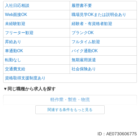
入社日応相談
履歴書不要
Web面接OK
職場見学OKまたは説明会あり
未経験歓迎
経験者・有資格者歓迎
フリーター歓迎
ブランクOK
昇給あり
フルタイム歓迎
車通勤OK
バイク通勤OK
転勤なし
無期雇用派遣
交通費支給
社会保険あり
資格取得支援制度あり
同じ職種から求人を探す
軽作業・製造・物流
入出庫・商品管理・検品・検査
製造・組立・加工
関連する条件をもっと見る
同じ特徴から求人を探す
未経験歓迎
車通勤OK
ID：AE0730606775
交通費支給
社会保険あり