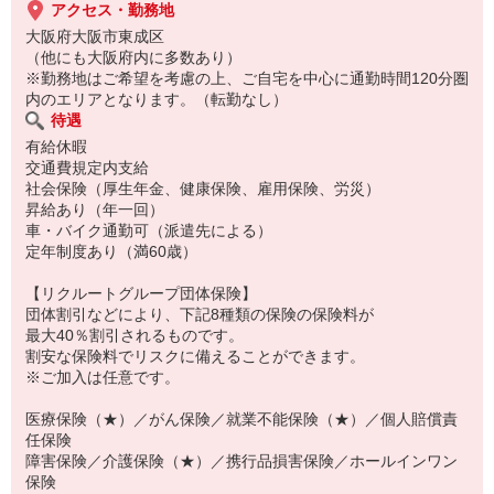
アクセス・勤務地
大阪府大阪市東成区
（他にも大阪府内に多数あり）
※勤務地はご希望を考慮の上、ご自宅を中心に通勤時間120分圏
内のエリアとなります。（転勤なし）
待遇
有給休暇
交通費規定内支給
社会保険（厚生年金、健康保険、雇用保険、労災）
昇給あり（年一回）
車・バイク通勤可（派遣先による）
定年制度あり（満60歳）
【リクルートグループ団体保険】
団体割引などにより、下記8種類の保険の保険料が
最大40％割引されるものです。
割安な保険料でリスクに備えることができます。
※ご加入は任意です。
医療保険（★）／がん保険／就業不能保険（★）／個人賠償責
任保険
障害保険／介護保険（★）／携行品損害保険／ホールインワン
保険