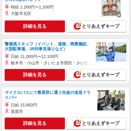
（24時間・365日いつでも即対応可能） 【世帯主
補助あり】 住宅手当3000円〜5000円、家族手当
時給 1,200円〜1,200円
大阪府大阪市東成区
（配偶者1万円、お子様一人1万円） ＊各規定あり
大阪市北区
詳細を見る
キープ
詳細を見る
とりあえずキープ
派遣社員
戦力エージェント株式会社
警備員スタッフ（イベント、道路、商業施設、
（机で黙々軽作業）日用品の組立
大型駐車場、JR列車見張りなど）
時給1250円＋交通費 *日払い・週払いあり
日給 11,000円〜12,100円
（24時間・365日いつでも即対応可能） 【世帯主
栃木市・小山市・さいたま市西区・さいたま市岩槻区・久喜市・
手当】 住宅手当（3000円〜5000円/毎月）、家族
大阪市東成区深江橋
手当（配偶者1万円/毎月、お子様一人5000円/毎
詳細を見る
とりあえずキープ
月）
詳細を見る
キープ
マイクロバスにて教習所に通う生徒の送迎ドラ
正社員
派遣社員
紹介予定派遣
イバー
戦力エージェント株式会社
日給 15,850円
（空調完備の工場）日用品の組立
箕面市
時給1400円＋交通費＋住宅手当・家族手当 ・
日払い・週払いあり（24時間・365日いつでも即
詳細を見る
とりあえずキープ
対応可能） 【世帯主補助あり】 住宅手当3000
大阪府大阪市東成区
円〜5000円、家族手当（配偶者1万円、お子様一