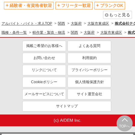
経験者・有資格者歓迎
フリーター歓迎
ブランクOK
もっと見る
アルバイト・バイト・求人TOP
関西
大阪府
大阪市東成区
株式会社テ
職種・条件一覧
軽作業・製造・物流
関西
大阪府
大阪市東成区
株式
掲載ご希望のお客様へ
よくある質問
お問い合わせ
利用規約
リンクについて
プライバシーポリシー
Cookieポリシー
個人情報保護方針
メールサービスについて
サイト運営会社
サイトマップ
(c) AIDEM Inc.
TOPへ