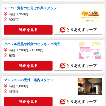
人1万円） ＊各規定あり
詳細を見る
キープ
スーパー資材の仕分け作業スタッフ
時給 1,350円
派遣社員
船橋市
戦力エージェント株式会社
（座り作業）手のひらサイズの日用品の袋詰め
詳細を見る
とりあえずキープ
時給1400円＋交通費＋住宅手当・家族手当 日
払い・週払いあり（24時間・365日いつでも即対
応可能） 【世帯主補助あり】 住宅手当3000円〜
大阪府大阪市東成区
アパレル用品や雑貨のピッキング検品
5000円、家族手当（配偶者1万円、お子様一人1万
時給 1,200円〜1,500円
円） ＊各規定あり
詳細を見る
キープ
柏市
正社員
派遣社員
紹介予定派遣
詳細を見る
とりあえずキープ
戦力エージェント株式会社
（軽作業）機械から出てくるプラスチック製品
の検品
マンションの受付・案内スタッフ
時給1300円＋交通費 ・日払い・週払い可
時給 2,000円
（当日払い） ・世帯主の方には、、、 住宅手当
渋谷区
（3000円〜5000円）、家族手当（配偶者1万円、
大阪市東成区今里
お子様一人5000円あり） ＊各規定あり
詳細を見る
とりあえずキープ
詳細を見る