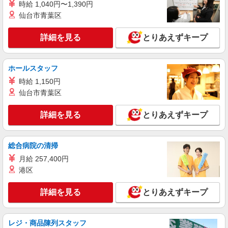
時給 1,040円〜1,390円
NEW
派遣社員
仙台市青葉区
株式会社テクノ・サービス/お仕事No/0863441
組立
詳細を見る
とりあえずキープ
時給1300円交通費全額支給
大阪府大阪市東成区 ＊バイク通勤OK
ホールスタッフ
詳細を見る
時給 1,150円
キープ
仙台市青葉区
NEW
派遣社員
株式会社テクノ・サービス/お仕事No/0869896
詳細を見る
とりあえずキープ
材料の受入・在庫管理
時給1350円交通費全額支給
総合病院の清掃
大阪府大阪市東成区 ＊バイク通勤OK
月給 257,400円
港区
詳細を見る
キープ
詳細を見る
とりあえずキープ
NEW
派遣社員
株式会社テクノ・サービス/お仕事No/0861269
製品の検査・測定など
レジ・商品陳列スタッフ