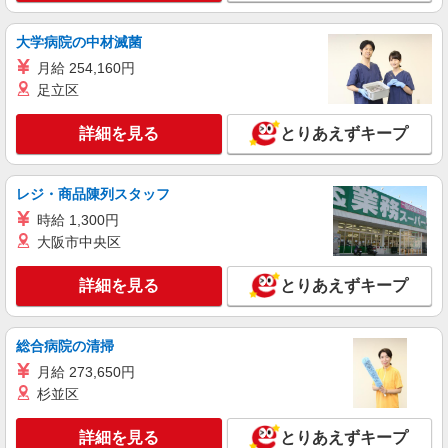
キープ
大学病院の中材滅菌
派遣社員
戦力エージェント株式会社
月給 254,160円
（軽作業）印刷用紙の検品作業
足立区
時給1250円＋交通費 ・日払い・週払い可
（24時間365日対応） ・世帯主の方には、、、 住
詳細を見る
とりあえずキープ
宅手当（3000円〜5000円）、家族手当（配偶者1
大阪市東成区深江橋
万円、お子様一人5000円あり） ＊各規定あり
レジ・商品陳列スタッフ
詳細を見る
キープ
時給 1,300円
大阪市中央区
詳細を見る
とりあえずキープ
総合病院の清掃
月給 273,650円
杉並区
詳細を見る
とりあえずキープ