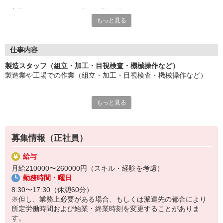
応募にあたり、経験や専門知識は問いません。
もっと見る
約束を守ること、きちんと連絡をすること、前向きに仕事へ取り
組むこと。
そんな姿勢を大切にできる方を歓迎します。
また、勤務時間やシフトなど柔軟に対応いただける方は、ご紹介
仕事内容
できるお仕事の幅も広がります。
製造スタッフ（組立・加工・目視検査・機械操作など）
製造業や工場での作業（組立・加工・目視検査・機械操作など）
長く働きたい――
その想いを、ここで実現しませんか？
具体的には・・・
製造業で正社員としてキャリアを築きたい方、ぜひご応募くださ
もっと見る
製品に不備がないか目視チェック
い。
部品を機械にセットしてボタン操作などなど
複雑な作業や力仕事はほとんどなく覚えやすいものばかり！
募集情報（正社員）
未経験の方もすぐに慣れていただけると思います。
給与
※当社（株）テクノ・サービスに正社員採用の上で、派遣就業先事
月給210000〜260000円（スキル・経験を考慮）
業所へ派遣となります。
勤務時間・曜日
8:30〜17:30（休憩60分）
※但し、業務上必要がある場合、もしくは派遣先の都合により
所定労働時間および始業・終業時刻を変更することがありま
す。