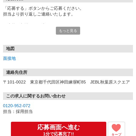
「応募する」ボタンからご応募ください。
担当より折り返しご連絡いたします。
≪応募〜入社までの流れ≫
もっと見る
▼書類選考（最短翌営業日）
*応募時にいただいた内容で書類選考させていただきます。
▼面接（最短翌営業日、30分程度）
*来社面接またはオンライン面接が可能です。
地図
*面接時、履歴書・職務経歴書の提出は不要です。
面接地
（応募情報不足の場合は、履歴書・職務経歴書を頂くケースがあ
ります。）
▼内定（面接後、最短翌営業日）
連絡先住所
*当社より内定通知をお送りします。
〒101-0022 東京都千代田区神田練塀町85 JEBL秋葉原スクエア
*内定にご承諾いただけましたら、採用決定となります。
▼入社（毎月1日、16日 ※休日の場合は後倒し）
*当社の正社員としてご入社いただきます。
この求人に関するお問い合わせ
*辞令の授与、オリエンテーションをお受けいただきます。
0120-952-072
▼配属先の決定（★）
担当：採用担当
*当社が配属先を決定します。
*配属先を実際にご確認いただき、最終確定します。
▼就業開始
応募画面へ進む
*配属先にて、当社の派遣スタッフとしてご就業いただきます。
1分で応募完了!!
キープ