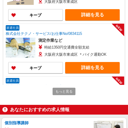
大阪府大阪市東成区
詳細を見る
キープ
NEW
派遣社員
株式会社テクノ・サービス/お仕事No/0834115
測定作業など
時給1350円交通費全額支給
大阪府大阪市東成区 ＊バイク通勤OK
詳細を見る
キープ
NEW
派遣社員
株式会社テクノ・サービス/お仕事No/0838593
もっと見る
部品の組み立て作業
時給1350円交通費全額支給
大阪府大阪市東成区 ＊バイク通勤OK
あなたにおすすめの求人情報
詳細を見る
キープ
個別指導講師