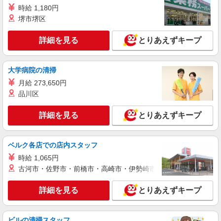
時給1550円交通費全額支給
時給 1,180円
大阪府大阪市東成区
堺市堺区
詳細を見る
詳細を見る
とりあえずキープ
キープ
正社員
派遣社員
紹介予定派遣
大学病院の清掃
戦力エージェント株式会社
月給 273,650円
（空調完備の印刷工場）印刷の機械に用紙をセ
ット
品川区
時給1300円＋交通費（自転車通勤でも5000円/
月の支給あり） ・日払い・週払い可（当日払
詳細を見る
とりあえずキープ
い） ・世帯主の方には、、、 住宅手当（3000
大阪市東成区深江南
円〜5000円）、家族手当（配偶者1万円、お子様
一人5000円あり） ＊各規定あり
ベルク各店での店内スタッフ
詳細を見る
キープ
時給 1,065円
古河市・佐野市・前橋市・高崎市・伊勢崎市・太田市・館林市・
アルバイト
派遣社員
戦力エージェント株式会社
詳細を見る
とりあえずキープ
(即スタート) 小物を部品をフックにかけて機械
にセット
時給1350円＋交通費 *日払い・週払いあり
ビルの清掃スタッフ