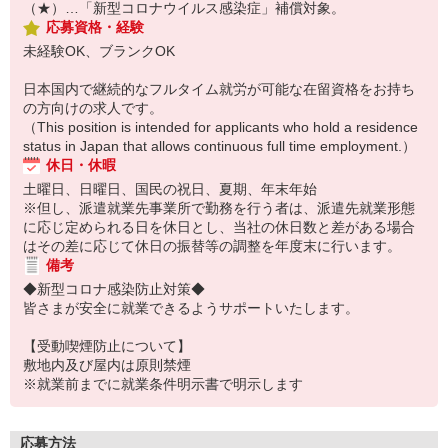
（★）…「新型コロナウイルス感染症」補償対象。
応募資格・経験
未経験OK、ブランクOK
日本国内で継続的なフルタイム就労が可能な在留資格をお持ち
の方向けの求人です。
（This position is intended for applicants who hold a residence
status in Japan that allows continuous full time employment.）
休日・休暇
土曜日、日曜日、国民の祝日、夏期、年末年始
※但し、派遣就業先事業所で勤務を行う者は、派遣先就業形態
に応じ定められる日を休日とし、当社の休日数と差がある場合
はその差に応じて休日の振替等の調整を年度末に行います。
備考
◆新型コロナ感染防止対策◆
皆さまが安全に就業できるようサポートいたします。
【受動喫煙防止について】
敷地内及び屋内は原則禁煙
※就業前までに就業条件明示書で明示します
応募方法