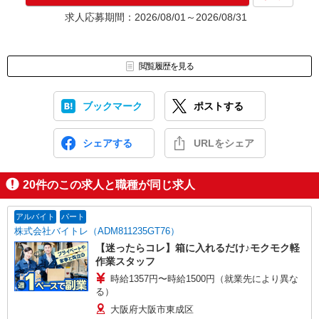
★入社前に配属先が決定する場合もございます。
求人応募期間：2026/08/01～2026/08/31
いずれの場合も、入社された時点で給与が発生します。（当社規
定あり）
▼面接地▼
閲覧履歴を見る
株式会社テクノ・サービス 大阪営業所
〒530-0017 大阪府大阪市北区角田町8-1 大阪梅田ツインタワー
ズ・ノース34階
ブックマーク
ポストする
シェアする
URLをシェア
20
件のこの求人と職種が同じ求人
アルバイト
パート
株式会社バイトレ（ADM811235GT76）
【迷ったらコレ】箱に入れるだけ♪モクモク軽
作業スタッフ
時給1357円〜時給1500円（就業先により異な
る）
大阪府大阪市東成区