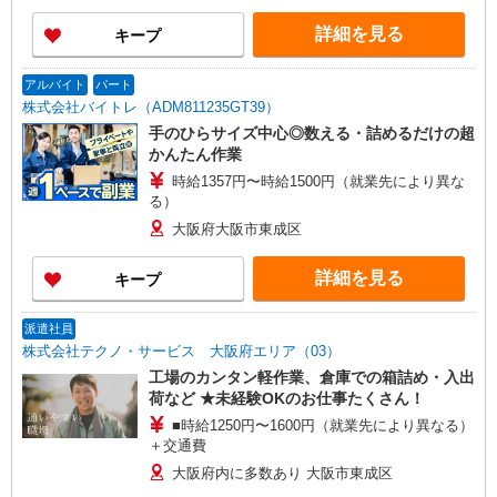
詳細を見る
キープ
アルバイト
パート
株式会社バイトレ（ADM811235GT39）
手のひらサイズ中心◎数える・詰めるだけの超
かんたん作業
時給1357円〜時給1500円（就業先により異な
る）
大阪府大阪市東成区
詳細を見る
キープ
派遣社員
株式会社テクノ・サービス 大阪府エリア（03）
工場のカンタン軽作業、倉庫での箱詰め・入出
荷など ★未経験OKのお仕事たくさん！
■時給1250円〜1600円（就業先により異なる）
＋交通費
大阪府内に多数あり 大阪市東成区