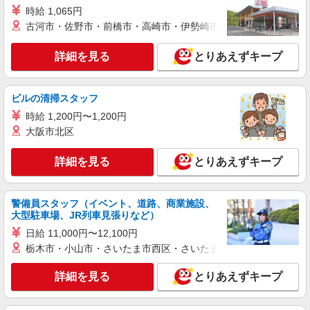
詳細を見る
キープ
時給 1,065円
古河市・佐野市・前橋市・高崎市・伊勢崎市・太田市・館林市・
アルバイト
パート
有限会社アペインタ・イマオカ
詳細を見る
とりあえずキープ
工場内軽作業スタッフ
時給1,300円〜
ビルの清掃スタッフ
大阪府門真市江端町1-19 （パーカープロセッ
時給 1,200円〜1,200円
シング株式会社 門真工場内）
大阪市北区
詳細を見る
キープ
詳細を見る
とりあえずキープ
正社員
UTエージェント株式会社 AGT関西第一CU AGT北大阪エリア TY松生
警備員スタッフ（イベント、道路、商業施設、
CL 《JGIF1C》
大型駐車場、JR列車見張りなど）
機械オペレーター・補充
日給 11,000円〜12,100円
月給：225,000円〜 月収例：276,000円（月給
栃木市・小山市・さいたま市西区・さいたま市岩槻区・久喜市・
＋各種手当）
大阪府門真市 勤務詳細：門真市 通勤方法：徒
詳細を見る
とりあえずキープ
歩/バス/自転車/電車/バイク 最寄り駅：門真市駅か
ら徒歩17分