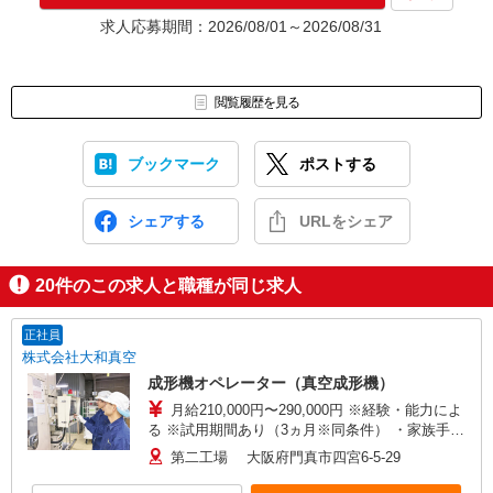
★入社前に配属先が決定する場合もございます。
求人応募期間：2026/08/01～2026/08/31
いずれの場合も、入社された時点で給与が発生します。（当社規
定あり）
▼面接地▼
閲覧履歴を見る
株式会社テクノ・サービス 大阪営業所
〒530-0017 大阪府大阪市北区角田町8-1 大阪梅田ツインタワー
ズ・ノース34階
ブックマーク
ポストする
シェアする
URLをシェア
20
件のこの求人と職種が同じ求人
正社員
株式会社大和真空
成形機オペレーター（真空成形機）
月給210,000円〜290,000円 ※経験・能力によ
る ※試用期間あり（3ヵ月※同条件） ・家族手当
（配偶者20,000円・子１人につき5,000円） ・皆
第二工場 大阪府門真市四宮6-5-29
勤手当 ・その他手当あり