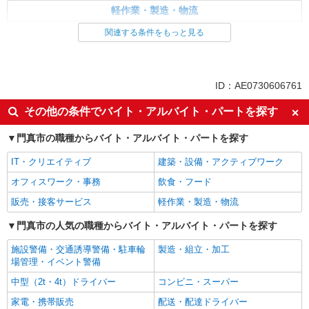
軽作業・製造・物流
入出庫・商品管理・検品・検査
製造・組立・加工
関連する条件をもっと見る
同じ特徴から求人を探す
未経験歓迎
車通勤OK
ID：AE0730606761
交通費支給
社会保険あり
その他の条件でバイト・アルバイト・パートを探す
門真市の職種からバイト・アルバイト・パートを探す
IT・クリエイティブ
建築・設備・アクティブワーク
オフィスワーク・事務
飲食・フード
販売・接客サービス
軽作業・製造・物流
門真市の人気の職種からバイト・アルバイト・パートを探す
施設警備・交通誘導警備・駐車輪
製造・組立・加工
場管理・イベント警備
中型（2t・4t）ドライバー
コンビニ・スーパー
家電・携帯販売
配送・配達ドライバー