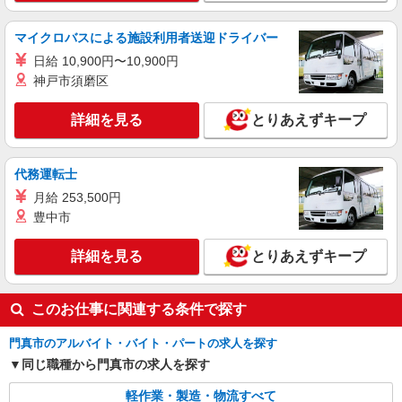
自転車通勤の場合、要相談(規定あり)
詳細を見る
キープ
マイクロバスによる施設利用者送迎ドライバー
紹介予定派遣
日給 10,900円〜10,900円
株式会社テクノ・サービス/お仕事No/0900743
神戸市須磨区
研磨機オペレーター
時給1300円交通費全額支給
詳細を見る
とりあえずキープ
大阪府門真市 ＊車・バイク通勤OK
代務運転士
詳細を見る
キープ
月給 253,500円
豊中市
派遣社員
株式会社テクノ・サービス/お仕事No/0920614
詳細を見る
とりあえずキープ
組立・運搬
時給1400円交通費全額支給
大阪府門真市 ＊バイク通勤OK
このお仕事に関連する条件で探す
門真市のアルバイト・バイト・パートの求人を探す
詳細を見る
キープ
同じ職種から門真市の求人を探す
軽作業・製造・物流すべて