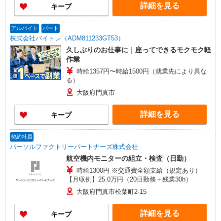
詳細を見る
キープ
アルバイト
パート
株式会社バイトレ（ADM811233GT53）
久しぶりのお仕事に｜座ってできるモクモク軽
作業
時給1357円〜時給1500円（就業先により異な
る）
大阪府門真市
詳細を見る
キープ
契約社員
パーソルファクトリーパートナーズ株式会社
航空機内モニターの組立・検査（日勤）
時給1300円 ※交通費全額支給（規定あり）
【月収例】25.0万円（20日勤務＋残業30h）
大阪府門真市松葉町2-15
詳細を見る
キープ