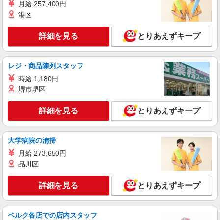
月給 257,400円
港区
詳細を見る
キープ
詳細を見る
とりあえずキープ
アルバイト
パート
株式会社バイトレ（ADM807129）
久しぶりのお仕事に｜座ってできるモクモク軽
レジ・商品陳列スタッフ
作業
時給 1,180円
時給1350円（就業先により異なる）
堺市堺区
大阪府門真市
詳細を見る
とりあえずキープ
詳細を見る
キープ
大学病院の清掃
派遣社員
株式会社テクノ・サービス 大阪府エリア（03）
月給 273,650円
工場のカンタン軽作業、倉庫での箱詰め・入出
品川区
荷など ★未経験OKのお仕事たくさん！
■時給1250円〜1600円（就業先により異なる）
詳細を見る
とりあえずキープ
＋交通費
大阪府内に多数あり 門真市
ベルク各店での店内スタッフ