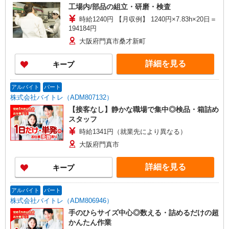
工場内/部品の組立・研磨・検査
時給1240円 【月収例】 1240円×7.83h×20日＝
194184円
大阪府門真市桑才新町
詳細を見る
キープ
アルバイト
パート
株式会社バイトレ（ADM807132）
【接客なし】静かな職場で集中◎検品・箱詰め
スタッフ
時給1341円（就業先により異なる）
大阪府門真市
詳細を見る
キープ
アルバイト
パート
株式会社バイトレ（ADM806946）
手のひらサイズ中心◎数える・詰めるだけの超
かんたん作業