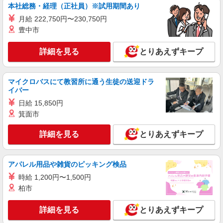
詳細を見る
キープ
本社総務・経理（正社員）※試用期間あり
月給 222,750円〜230,750円
正社員
豊中市
UTエージェント株式会社 AGT関西第一CU AGT北大阪エリア IG向島
CL 《JLSK1C》
詳細を見る
とりあえずキープ
機械オペレーター
月給：200,000円〜 月収例：216,000円（月給
＋各種手当）
マイクロバスにて教習所に通う生徒の送迎ドラ
大阪府門真市 勤務詳細：門真市 通勤方法：徒
イバー
歩/自転車/バス/電車 最寄り駅：大日駅から徒歩7
日給 15,850円
分
箕面市
詳細を見る
キープ
詳細を見る
とりあえずキープ
正社員
UTエージェント株式会社 AGT関西第一CU AGT北大阪エリア AK上野
口CL 《JEQQ1C》
アパレル用品や雑貨のピッキング検品
機械オペレーター・検査
時給 1,200円〜1,500円
月給：215,000円〜 月収例：301,000円(月給＋
柏市
各種手当)
大阪府門真市 勤務詳細：門真市 通勤方法：徒
詳細を見る
とりあえずキープ
歩/車/自転車/電車/バイク 最寄り駅：大和田駅から