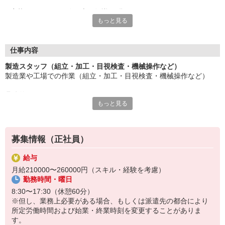
応募にあたり、経験や専門知識は問いません。
もっと見る
約束を守ること、きちんと連絡をすること、前向きに仕事へ取り
組むこと。
そんな姿勢を大切にできる方を歓迎します。
また、勤務時間やシフトなど柔軟に対応いただける方は、ご紹介
仕事内容
できるお仕事の幅も広がります。
製造スタッフ（組立・加工・目視検査・機械操作など）
製造業や工場での作業（組立・加工・目視検査・機械操作など）
長く働きたい――
その想いを、ここで実現しませんか？
具体的には・・・
製造業で正社員としてキャリアを築きたい方、ぜひご応募くださ
もっと見る
製品に不備がないか目視チェック
い。
部品を機械にセットしてボタン操作などなど
複雑な作業や力仕事はほとんどなく覚えやすいものばかり！
募集情報（正社員）
未経験の方もすぐに慣れていただけると思います。
給与
※当社（株）テクノ・サービスに正社員採用の上で、派遣就業先事
月給210000〜260000円（スキル・経験を考慮）
業所へ派遣となります。
勤務時間・曜日
8:30〜17:30（休憩60分）
※但し、業務上必要がある場合、もしくは派遣先の都合により
所定労働時間および始業・終業時刻を変更することがありま
す。