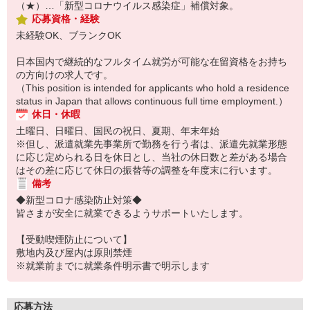
（★）…「新型コロナウイルス感染症」補償対象。
応募資格・経験
未経験OK、ブランクOK
日本国内で継続的なフルタイム就労が可能な在留資格をお持ち
の方向けの求人です。
（This position is intended for applicants who hold a residence
status in Japan that allows continuous full time employment.）
休日・休暇
土曜日、日曜日、国民の祝日、夏期、年末年始
※但し、派遣就業先事業所で勤務を行う者は、派遣先就業形態
に応じ定められる日を休日とし、当社の休日数と差がある場合
はその差に応じて休日の振替等の調整を年度末に行います。
備考
◆新型コロナ感染防止対策◆
皆さまが安全に就業できるようサポートいたします。
【受動喫煙防止について】
敷地内及び屋内は原則禁煙
※就業前までに就業条件明示書で明示します
応募方法