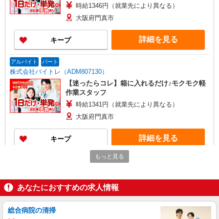
時給1346円（就業先により異なる）
大阪府門真市
詳細を見る
キープ
アルバイト
パート
株式会社バイトレ（ADM807130）
【迷ったらコレ】箱に入れるだけ♪モクモク軽
作業スタッフ
時給1341円（就業先により異なる）
大阪府門真市
詳細を見る
キープ
もっと見る
アルバイト
パート
株式会社バイトレ（ADM806948）
手のひらサイズ中心◎数える・詰めるだけの超
あなたにおすすめの求人情報
かんたん作業
時給1346円（就業先により異なる）
総合病院の清掃
大阪府門真市