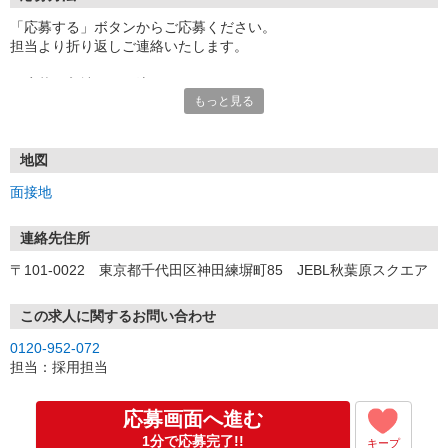
「応募する」ボタンからご応募ください。
担当より折り返しご連絡いたします。
≪応募〜入社までの流れ≫
もっと見る
▼書類選考（最短翌営業日）
*応募時にいただいた内容で書類選考させていただきます。
▼面接（最短翌営業日、30分程度）
*来社面接またはオンライン面接が可能です。
地図
*面接時、履歴書・職務経歴書の提出は不要です。
面接地
（応募情報不足の場合は、履歴書・職務経歴書を頂くケースがあ
ります。）
▼内定（面接後、最短翌営業日）
連絡先住所
*当社より内定通知をお送りします。
〒101-0022 東京都千代田区神田練塀町85 JEBL秋葉原スクエア
*内定にご承諾いただけましたら、採用決定となります。
▼入社（毎月1日、16日 ※休日の場合は後倒し）
*当社の正社員としてご入社いただきます。
この求人に関するお問い合わせ
*辞令の授与、オリエンテーションをお受けいただきます。
0120-952-072
▼配属先の決定（★）
担当：採用担当
*当社が配属先を決定します。
*配属先を実際にご確認いただき、最終確定します。
▼就業開始
応募画面へ進む
*配属先にて、当社の派遣スタッフとしてご就業いただきます。
1分で応募完了!!
キープ