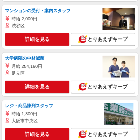
徒歩4分・車3分
詳細を見る
キープ
マンションの受付・案内スタッフ
時給 2,000円
派遣社員
渋谷区
戦力エージェント株式会社
検査・梱包
詳細を見る
とりあえずキープ
時給1350〜1680円＋交通費（規定あり） ※夜
勤の場合、22：00〜5：00まで割増 ☆日払い・週
払いも対応しております！ 【当社独自の手当
大阪府門真市柳町
大学病院の中材滅菌
↓】 世帯主手当（3,000円〜）、家族手当（配偶
月給 254,160円
者1万円、お子様一人5,000円）あり 【月収例】 時
詳細を見る
キープ
給1350円×８H×21日＝226,000円
足立区
正社員
詳細を見る
とりあえずキープ
UTエイム株式会社 AM＿AIM関西第一CU AM＿AIM守口松下CF
《AOVL1C》
原料製作・機械セット・検査・測定
レジ・商品陳列スタッフ
月給：201,300円〜 月収例：214,330円（月給
時給 1,300円
＋各種手当） ※法定内残業手当13,030円/月（10h/
大阪市中央区
月） ※上記月収例は目安のため、 生産状況や配属
大阪府門真市 勤務詳細：門真市 通勤方法：徒
先工程によって変動する可能性があります
歩/バス/自転車 最寄り駅：西三荘駅から徒歩5分
詳細を見る
とりあえずキープ
※大日駅から徒歩10分 ※車・バイク通勤不可 ※