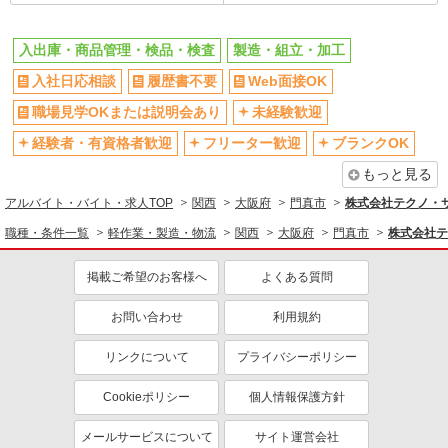
入出庫・商品管理・検品・検査
製造・組立・加工
入社日応相談
履歴書不要
Web面接OK
職場見学OKまたは説明会あり
未経験歓迎
経験者・有資格者歓迎
フリーター歓迎
ブランクOK
もっと見る
アルバイト・バイト・求人TOP
関西
大阪府
門真市
株式会社テクノ・
職種・条件一覧
軽作業・製造・物流
関西
大阪府
門真市
株式会社テ
掲載ご希望のお客様へ
よくある質問
お問い合わせ
利用規約
リンクについて
プライバシーポリシー
Cookieポリシー
個人情報保護方針
メールサービスについて
サイト運営会社