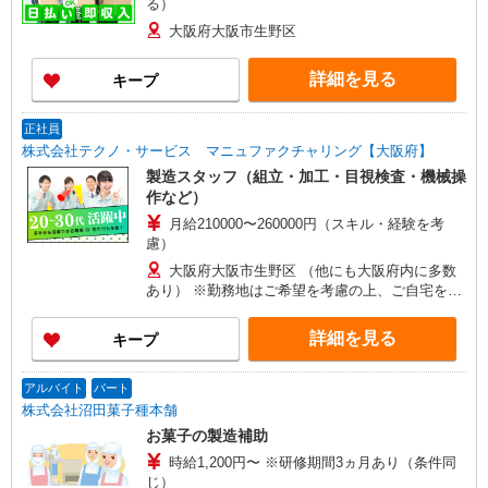
る）
大阪府大阪市生野区
詳細を見る
キープ
正社員
株式会社テクノ・サービス マニュファクチャリング【大阪府】
製造スタッフ（組立・加工・目視検査・機械操
作など）
月給210000〜260000円（スキル・経験を考
慮）
大阪府大阪市生野区 （他にも大阪府内に多数
あり） ※勤務地はご希望を考慮の上、ご自宅を中
心に通勤時間120分圏内のエリアとなります。（転
勤なし）
詳細を見る
キープ
アルバイト
パート
株式会社沼田菓子種本舗
お菓子の製造補助
時給1,200円〜 ※研修期間3ヵ月あり（条件同
じ）