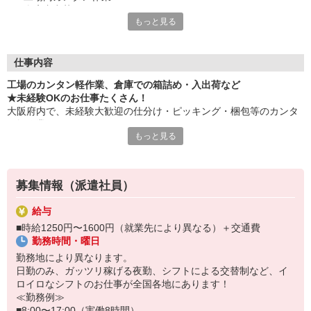
・倉庫内出荷
もっと見る
・ケア施設での配膳
・スーパーマーケットでの惣菜調理 など
≪性別問わずご活躍中！≫
仕事内容
一人ひとりのスキルや希望条件に応じてお仕事ご紹介します！
工場のカンタン軽作業、倉庫での箱詰め・入出荷など
車通勤・バイク通勤OKも多数あり！「交通費支給OK！」
★未経験OKのお仕事たくさん！
自宅から通いやすいお仕事お探しの方もぜひご登録下さい☆
大阪府内で、未経験大歓迎の仕分け・ピッキング・梱包等のカンタ
ン軽作業あります！
★即払いサービスあり
もっと見る
勤務実績に応じて給与の一部を給料日前にお支払いOK
お気軽に当社担当までお問い合わせください。（当社規定あり）
※原則月払いでの給与支払です。
募集情報（派遣社員）
＜あんしん資格取得制度＞
就業中の方にはフォークリフト・クレーン・玉掛け・溶接の資格
給与
取得を全力サポート！講習料・受験料を全額当社負担します。
■時給1250円〜1600円（就業先により異なる）＋交通費
勤務時間・曜日
勤務地により異なります。
日勤のみ、ガッツリ稼げる夜勤、シフトによる交替制など、イ
ロイロなシフトのお仕事が全国各地にあります！
≪勤務例≫
■8:00〜17:00（実働8時間）