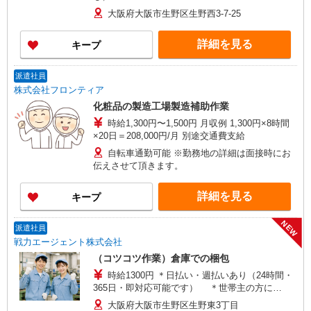
大阪府大阪市生野区生野西3-7-25
詳細を見る
キープ
派遣社員
株式会社フロンティア
化粧品の製造工場製造補助作業
時給1,300円〜1,500円 月収例 1,300円×8時間
×20日＝208,000円/月 別途交通費支給
自転車通勤可能 ※勤務地の詳細は面接時にお
伝えさせて頂きます。
詳細を見る
キープ
NEW
派遣社員
戦力エージェント株式会社
（コツコツ作業）倉庫での梱包
時給1300円 ＊日払い・週払いあり（24時間・
365日・即対応可能です） ＊世帯主の方に
は、、、 住宅手当3000円〜5000円、家族手当（配
大阪府大阪市生野区生野東3丁目