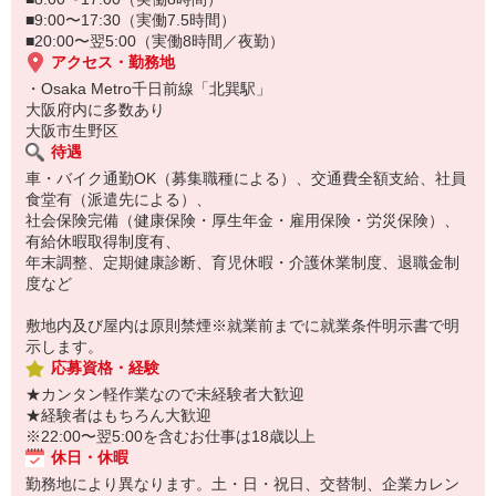
■9:00〜17:30（実働7.5時間）
■20:00〜翌5:00（実働8時間／夜勤）
アクセス・勤務地
・Osaka Metro千日前線「北巽駅」
大阪府内に多数あり
大阪市生野区
待遇
車・バイク通勤OK（募集職種による）、交通費全額支給、社員
食堂有（派遣先による）、
社会保険完備（健康保険・厚生年金・雇用保険・労災保険）、
有給休暇取得制度有、
年末調整、定期健康診断、育児休暇・介護休業制度、退職金制
度など
敷地内及び屋内は原則禁煙※就業前までに就業条件明示書で明
示します。
応募資格・経験
★カンタン軽作業なので未経験者大歓迎
★経験者はもちろん大歓迎
※22:00〜翌5:00を含むお仕事は18歳以上
休日・休暇
勤務地により異なります。土・日・祝日、交替制、企業カレン