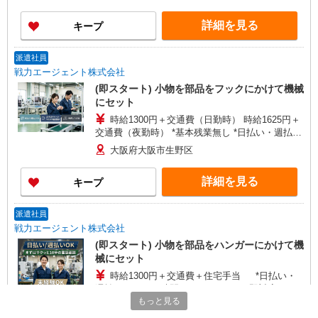
偶者1万円、お子様一人5000円） ＊各規定あり
詳細を見る
キープ
派遣社員
戦力エージェント株式会社
(即スタート) 小物を部品をフックにかけて機械
にセット
時給1300円＋交通費（日勤時） 時給1625円＋
交通費（夜勤時） *基本残業無し *日払い・週払い
あり（24時間・365日いつでも即対応可能） 【世
大阪府大阪市生野区
帯主補助あり】 住宅手当3000円〜5000円、家族手
当（配偶者1万円、お子様一人1万円） ＊各規定あ
詳細を見る
キープ
り
派遣社員
戦力エージェント株式会社
(即スタート) 小物を部品をハンガーにかけて機
械にセット
時給1300円＋交通費＋住宅手当 *日払い・
週払いあり（24時間・365日いつでも即対応可
能） 【世帯主補助あり】 住宅手当3000円〜5000
もっと見る
大阪府大阪市生野区
円、家族手当（配偶者1万円、お子様一人1万円）