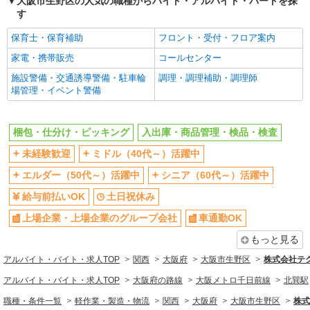
大阪市生野区の人気の職種からバイト・アルバイト・パートを探
同じ職種から求人を探す
す
軽作業・製造・物流
保育士・保育補助
フロント・受付・フロア案内
梱包・仕分け・ピッキング
入出庫・商品管理・検品・検査
家電・携帯販売
コールセンター
同じ特徴から求人を探す
施設警備・交通誘導警備・駐車輪
調理・調理補助・調理師
場管理・イベント警備
未経験歓迎
ミドル（40代～）活躍中
土日祝休み
上場企業・上場企業のグループ会
社
梱包・仕分け・ピッキング
入出庫・商品管理・検品・検査
車通勤OK
交通費支給
未経験歓迎
ミドル（40代～）活躍中
社会保険あり
エルダー（50代～）活躍中
シニア（60代～）活躍中
給与前払いOK
土日祝休み
上場企業・上場企業のグループ会社
車通勤OK
もっと見る
アルバイト・バイト・求人TOP
関西
大阪府
大阪市生野区
株式会社テ
アルバイト・バイト・求人TOP
大阪府の路線
大阪メトロ千日前線
北巽駅
職種・条件一覧
軽作業・製造・物流
関西
大阪府
大阪市生野区
株式