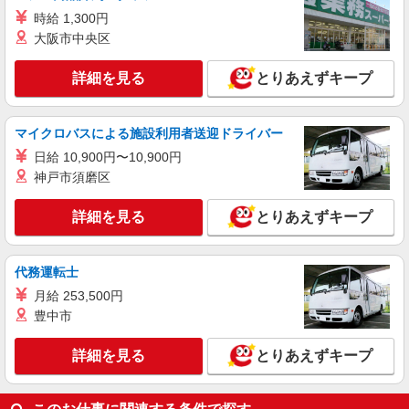
化粧品等の検査など
時給 1,300円
時給1400円交通費全額支給
大阪市中央区
大阪府大阪市生野区 ＊送迎あり
詳細を見る
とりあえずキープ
詳細を見る
キープ
マイクロバスによる施設利用者送迎ドライバー
派遣社員
株式会社テクノ・サービス/お仕事No/0875116
日給 10,900円〜10,900円
油揚げの検品業務
神戸市須磨区
時給1300円交通費全額支給
詳細を見る
とりあえずキープ
大阪府大阪市生野区
詳細を見る
キープ
代務運転士
月給 253,500円
豊中市
詳細を見る
とりあえずキープ