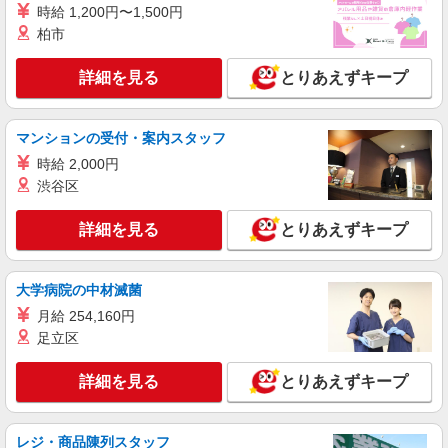
時給 1,200円〜1,500円
柏市
派遣社員
株式会社テクノ・サービス/お仕事No/0915024
詳細を見る
とりあえずキープ
製品の検査
時給1350円交通費全額支給
大阪府大阪市生野区 ＊バイク通勤OK
マンションの受付・案内スタッフ
時給 2,000円
詳細を見る
キープ
渋谷区
派遣社員
詳細を見る
とりあえずキープ
株式会社テクノ・サービス/お仕事No/0814199
運搬作業
大学病院の中材滅菌
時給1300円交通費全額支給
月給 254,160円
大阪府大阪市生野区
足立区
詳細を見る
キープ
詳細を見る
とりあえずキープ
派遣社員
株式会社テクノ・サービス/お仕事No/0851083
レジ・商品陳列スタッフ