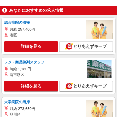
＊各規定あり
詳細を見る
キープ
あなたにおすすめの求人情報
派遣社員
総合病院の清掃
戦力エージェント株式会社
月給 257,400円
（即スタート）日用品の入出荷作業
港区
時給1350円＋交通費 日払い・週払いあり（24
時間・365日いつでも即対応可能） 【世帯主手
詳細を見る
とりあえずキープ
当】 住宅手当（3,000円〜5,000円）、家族手当
大阪府大阪市生野区巽南
（配偶者1万円、お子様一人5,000円）あり
詳細を見る
キープ
レジ・商品陳列スタッフ
時給 1,180円
派遣社員
堺市堺区
株式会社テクノ・サービス/お仕事No/0851079
袋詰め作業
詳細を見る
とりあえずキープ
時給1300円交通費全額支給
大阪府大阪市生野区
大学病院の清掃
詳細を見る
キープ
月給 273,650円
品川区