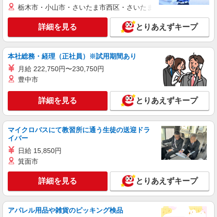
時給1300円交通費全額支給
栃木市・小山市・さいたま市西区・さいたま市岩槻区・久喜市・
大阪府大阪市生野区
詳細を見る
とりあえずキープ
詳細を見る
キープ
本社総務・経理（正社員）※試用期間あり
派遣社員
株式会社テクノ・サービス/お仕事No/0881479
月給 222,750円〜230,750円
バルブ製造検査等
豊中市
時給1300円交通費全額支給
詳細を見る
とりあえずキープ
大阪府大阪市生野区
詳細を見る
キープ
マイクロバスにて教習所に通う生徒の送迎ドラ
イバー
紹介予定派遣
日給 15,850円
株式会社テクノ・サービス/お仕事No/0885536
箕面市
外観検査、組立作業
時給1300円交通費全額支給
詳細を見る
とりあえずキープ
大阪府大阪市生野区
アパレル用品や雑貨のピッキング検品
詳細を見る
キープ