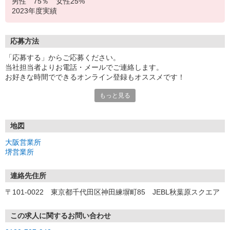
男性 75％ 女性25%
2023年度実績
応募方法
「応募する」からご応募ください。
当社担当者よりお電話・メールでご連絡します。
お好きな時間でできるオンライン登録もオススメです！
もっと見る
＜大阪営業所＞
〒530-0017 大阪府大阪市北区角田町8-1 大阪梅田ツインタワー
ズ・ノース 34F
地図
＜堺営業所＞
大阪営業所
〒590-0075 大阪府堺市堺区南花田口町2-3-20 三共堺東ビル 4F
堺営業所
連絡先住所
〒101-0022 東京都千代田区神田練塀町85 JEBL秋葉原スクエア
この求人に関するお問い合わせ