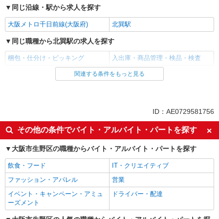
同じ沿線・駅から求人を探す
大阪メトロ千日前線(大阪府)
北巽駅
同じ職種から北巽駅の求人を探す
梱包・仕分け・ピッキング
入出庫・商品管理・検品・検査
関連する条件をもっと見る
同じ雇用形態から北巽駅の求人を探す
派遣社員
同じ特徴から北巽駅の求人を探す
ID：AE0729581756
未経験歓迎
ミドル（40代～）活躍中
その他の条件でバイト・アルバイト・パートを探す
エルダー（50代～）活躍中
シニア（60代～）活躍中
大阪市生野区の職種からバイト・アルバイト・パートを探す
給与前払いOK
土日祝休み
飲食・フード
IT・クリエイティブ
上場企業・上場企業のグループ会
車通勤OK
社
ファッション・アパレル
営業
バイク通勤OK
交通費支給
イベント・キャンペーン・アミュ
ドライバー・配達
ーズメント
社会保険あり