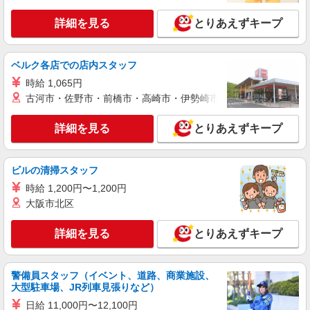
派遣社員
株式会社テクノ・サービス/お仕事No/0915200
詳細を見る
とりあえずキープ
製品の検査業務
時給1300円交通費全額支給
ベルク各店での店内スタッフ
大阪府大阪市生野区 ＊バイク通勤OK
時給 1,065円
古河市・佐野市・前橋市・高崎市・伊勢崎市・太田市・館林市・
詳細を見る
キープ
詳細を見る
とりあえずキープ
派遣社員
株式会社テクノ・サービス/お仕事No/0803420
検査・梱包・運搬
ビルの清掃スタッフ
時給1300円交通費全額支給
時給 1,200円〜1,200円
大阪府大阪市生野区 ＊バイク通勤OK
大阪市北区
詳細を見る
詳細を見る
キープ
とりあえずキープ
派遣社員
警備員スタッフ（イベント、道路、商業施設、
株式会社テクノ・サービス/お仕事No/0919125
大型駐車場、JR列車見張りなど）
ローディング業務
日給 11,000円〜12,100円