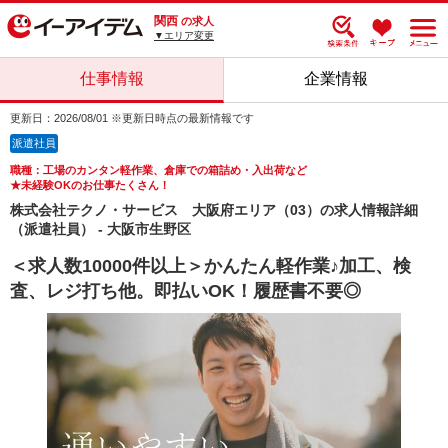
関西
の求人
▼エリア変更
仕事情報
企業情報
更新日：2026/08/01 ※更新日時点の最新情報です
派遣社員
職種：工場のカンタン軽作業、倉庫での箱詰め・入出荷など
★未経験OKのお仕事たくさん！
株式会社テクノ・サービス 大阪府エリア（03）の求人情報詳細
（派遣社員） - 大阪市生野区
＜求人数10000件以上＞かんたん軽作業♪加工、検
査、レジ打ち他。即払いOK！履歴書不要◎