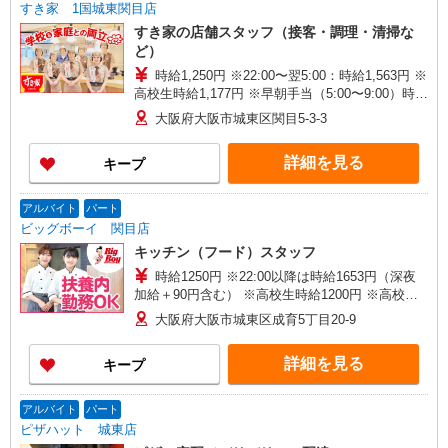
すき家 1国城東関目店
すき家の店舗スタッフ（接客・調理・清掃な
ど）
時給1,250円 ※22:00〜翌5:00：時給1,563円 ※
高校生時給1,177円 ※早朝手当（5:00〜9:00）時給
＋150円
大阪府大阪市城東区関目5-3-3
詳細を見る
キープ
アルバイト
パート
ビッグボーイ 関目店
キッチン（フード）スタッフ
時給1250円 ※22:00以降は時給1653円（深夜
加給＋90円含む） ※高校生時給1200円 ※高校生
は学校からの許可が必要な場合、通学中の学校か
大阪府大阪市城東区成育5丁目20-9
らの許可証が必要となります。
詳細を見る
キープ
アルバイト
パート
ピザハット 城東店