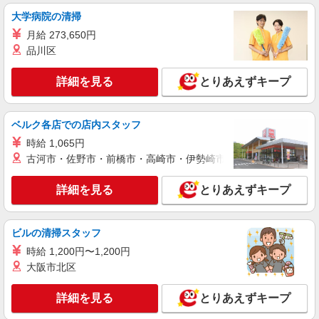
調理師（介護施設での仕込み・調理・盛付な
大学病院の清掃
ど）
月給 273,650円
月給：233,430円〜280,000円 みなし残業代：
29,430円（20時間）〜44,150円（30時間）を含む
品川区
※みなし残業超過分別途支給 ※みなし残業なしも
特別養護老人ホーム 城東さくら苑 (大阪府大
相談可 ※交通費全額支給（規定有り） ※給与は経
阪市城東区今福西6-15-1）
詳細を見る
とりあえずキープ
験・能力により考慮します。 ※賞与年2回（金額
は業績・成績により変動） ※昇給年2回 ※試用期
詳細を見る
キープ
間3ヶ月（条件変更なし）
ベルク各店での店内スタッフ
時給 1,065円
パート
株式会社魚国総本社
古河市・佐野市・前橋市・高崎市・伊勢崎市・太田市・館林市・
保育園内厨房の洗浄中心の調理補助
詳細を見る
とりあえずキープ
時給1,180円 ※試用期間あり（入社日から2ヶ
月経過後の月末まで）
大阪府大阪市城東区今福西6丁目6-30 三養福祉
ビルの清掃スタッフ
会 ゆめの樹保育園 厨房内魚国総本社事業所
時給 1,200円〜1,200円
詳細を見る
大阪市北区
キープ
詳細を見る
とりあえずキープ
正社員
株式会社塩梅