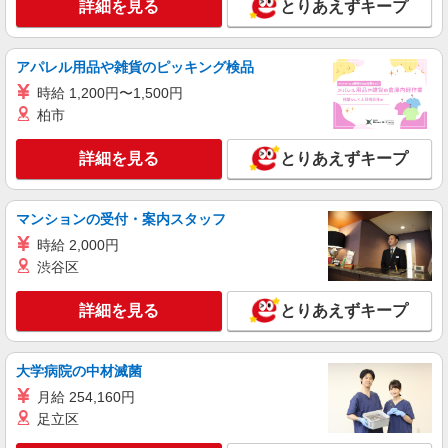
詳細を見る
とりあえずキープ
イフスコヘルスケア株式会社
調理／保育園での調理・盛付・配膳・洗浄等
アパレル用品や雑貨のピッキング検品
時給：1350円
時給 1,200円〜1,500円
関目中央保育園 （大阪府大阪市城東区関目5-
12-6）
柏市
詳細を見る
キープ
詳細を見る
とりあえずキープ
パート
マンションの受付・案内スタッフ
イフスコヘルスケア株式会社
調理補助／保育園での盛付・配膳・洗浄等
時給 2,000円
渋谷区
時給：1280円
関目中央保育園 （大阪府大阪市城東区関目5-
詳細を見る
とりあえずキープ
12-6）
詳細を見る
キープ
大学病院の中材滅菌
月給 254,160円
正社員
足立区
イフスコヘルスケア株式会社
調理師／保育園での調理・仕込み・配膳等