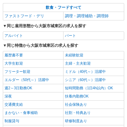
調理サポート（介護施設での盛付・配膳・洗浄
など）
飲食・フードすべて
時給1180円〜 ＋交通費全額支給（規定あり）
ファストフード・デリ
調理・調理補助・調理師
※経験・能力による ※調理補助業務、病院・福祉
施設経験者歓迎！
同じ雇用形態から大阪市城東区の求人を探す
特別養護老人ホーム 城東こすもす苑 （大阪
府大阪市城東区蒲生2-2-38）
アルバイト
パート
詳細を見る
キープ
同じ特徴から大阪市城東区の求人を探す
履歴書不要
未経験歓迎
大学生歓迎
主婦・主夫歓迎
フリーター歓迎
ミドル（40代～）活躍中
エルダー（50代～）活躍中
シニア（60代～）活躍中
週2～3日勤務OK
短時間勤務（1日4h以内）OK
深夜
扶養内勤務OK
交通費支給
社会保険あり
まかない・食事補助
社割・特典あり
制服貸与
研修制度あり