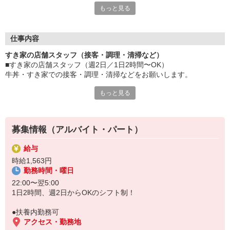
もっと見る
≪ 働くメリットいっぱい ≫
■髪型・髪色自由
オシャレを捨てる必要はありません！
仕事内容
■給与前払い可
すき家の店舗スタッフ（接客・調理・清掃など）
急な出費も安心♪
■すき家の店舗スタッフ（週2日／1日2時間〜OK）
■社員登用あり
牛丼・すき家での接客・調理・清掃などをお願いします。
将来を考えている方は必見です。
もっと見る
具体的には・・・
なか卯、かつ庵、ココス、ジョリーパスタ、ビッグボーイ、華屋
お客様をきれいなお店でお迎え！
与兵衛、オリーブの丘、焼肉いちばんなどを経営しているゼンシ
おいしい牛丼を！
ョーグループ！
あなたの笑顔で！
その中のひとつ『すき家』でお仕事しませんか？
募集情報（アルバイト・パート）
すばやく提供！
給与
他にも、食材の調整や金銭管理、新しく入社したクルーの研修など
時給1,563円
様々なお仕事があります。
勤務時間・曜日
セルフオーダー、セルフ会計で、現金の受け渡しはほとんどありま
せん。※一部店舗を除く
22:00〜翌5:00
取り間違いもなく安心でスムーズ♪
1日2時間、週2日からOKのシフト制！
マニュアルも用意していますので飲食店が初めての方でも大丈夫！
●扶養内勤務可
もちろん先輩クルーがしっかり教えてくれるので安心してくださ
アクセス・勤務地