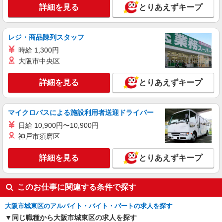
詳細を見る
とりあえずキープ
月給225,000円〜250,000円 ※経験等考慮の
上優遇
関目中央保育園 （大阪府大阪市城東区関目5-
レジ・商品陳列スタッフ
12-6）
時給 1,300円
大阪市中央区
詳細を見る
キープ
詳細を見る
とりあえずキープ
アルバイト
パート
株式会社塩梅
調理サポート（介護施設での盛付・配膳・洗浄
マイクロバスによる施設利用者送迎ドライバー
など）
日給 10,900円〜10,900円
時給1180円〜 ＋交通費全額支給（規定あり）
神戸市須磨区
※経験・能力による ※調理補助業務、病院・福祉
施設経験者歓迎！
特別養護老人ホーム 城東さくら苑 (大阪府大
詳細を見る
とりあえずキープ
阪市城東区今福西6丁目15番１号）
詳細を見る
キープ
このお仕事に関連する条件で探す
アルバイト
パート
大阪市城東区のアルバイト・バイト・パートの求人を探す
株式会社塩梅
同じ職種から大阪市城東区の求人を探す