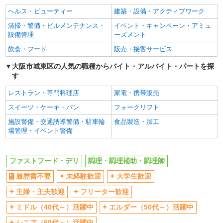
ヘルス・ビューティー
建築・設備・アクティブワーク
エルダー（50代～）活躍中
シニア（60代～）活躍中
清掃・警備・ビルメンテナンス・
イベント・キャンペーン・アミュ
週2～3日勤務OK
短時間勤務（1日4h以内）OK
設備管理
ーズメント
深夜
扶養内勤務OK
飲食・フード
販売・接客サービス
交通費支給
社会保険あり
大阪市城東区の人気の職種からバイト・アルバイト・パートを探
まかない・食事補助
社割・特典あり
す
制服貸与
研修制度あり
レストラン・専門料理店
家電・携帯販売
社員登用あり
高収入・高額
スイーツ・ケーキ・パン
フォークリフト
同じ職種から求人を探す
施設警備・交通誘導警備・駐車輪
食品製造・加工
場管理・イベント警備
飲食・フード
ファストフード・デリ
調理・調理補助・調理師
ファストフード・デリ
調理・調理補助・調理師
同じ特徴から求人を探す
履歴書不要
未経験歓迎
大学生歓迎
未経験歓迎
大学生歓迎
主婦・主夫歓迎
フリーター歓迎
ミドル（40代～）活躍中
週2～3日勤務OK
ミドル（40代～）活躍中
エルダー（50代～）活躍中
短時間勤務（1日4h以内）OK
深夜
シニア（60代～）活躍中