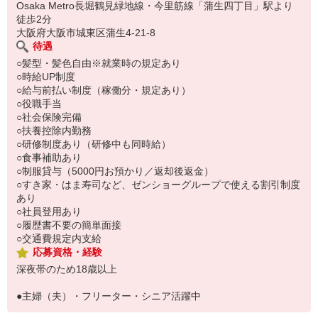
い。
Osaka Metro長堀鶴見緑地線・今里筋線「蒲生四丁目」駅より
徒歩2分
大阪府大阪市城東区蒲生4-21-8
待遇
○髪型・髪色自由※就業時の規定あり
○時給UP制度
○給与前払い制度（稼働分・規定あり）
○役職手当
○社会保険完備
○扶養控除内勤務
○研修制度あり（研修中も同時給）
○食事補助あり
○制服貸与（5000円お預かり／返却後返金）
○すき家・はま寿司など、ゼンショーグループで使える割引制度
あり
○社員登用あり
○履歴書不要の簡単面接
○交通費規定内支給
応募資格・経験
深夜帯のため18歳以上
●主婦（夫）・フリーター・シニア活躍中