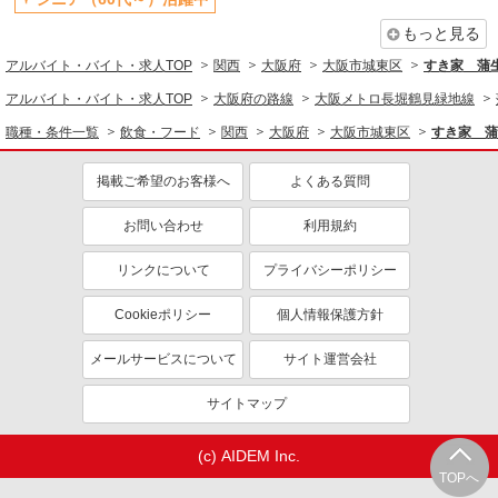
扶養内勤務OK
交通費支給
もっと見る
社会保険あり
まかない・食事補助
アルバイト・バイト・求人TOP
関西
大阪府
大阪市城東区
すき家 蒲
社員登用あり
アルバイト・バイト・求人TOP
大阪府の路線
大阪メトロ長堀鶴見緑地線
職種・条件一覧
飲食・フード
関西
大阪府
大阪市城東区
すき家 蒲
掲載ご希望のお客様へ
よくある質問
お問い合わせ
利用規約
リンクについて
プライバシーポリシー
Cookieポリシー
個人情報保護方針
メールサービスについて
サイト運営会社
サイトマップ
(c) AIDEM Inc.
TOPへ