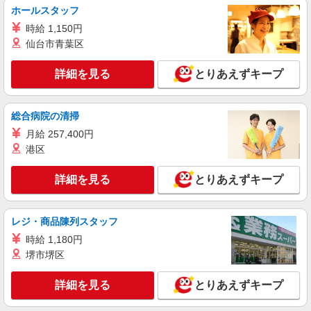
ホールスタッフ
ど）
時給1,563円
時給 1,150円
仙台市青葉区
大阪府大阪市城東区成育2-13-15 アイビーマ
ンション1F
詳細を見る
とりあえずキープ
詳細を見る
キープ
総合病院の清掃
正社員
株式会社塩梅
月給 257,400円
港区
調理責任者（介護施設での仕込み・調理・スタ
ッフ管理など責任者業務）
詳細を見る
とりあえずキープ
月給：265,000円〜 みなし残業代：44,150円
（30時間） ※みなし残業超過分別途支給 ※交通
費全額支給（規定有り） ※給与は経験・能力によ
特別養護老人ホーム 城東さくら苑 (大阪府大
り考慮します。 ※賞与年2回（金額は業績・成績
レジ・商品陳列スタッフ
阪市城東区今福西6-15-1）
により変動） ※昇給年1回 ※試用期間3ヶ月（条
時給 1,180円
件変更なし）
詳細を見る
キープ
堺市堺区
詳細を見る
とりあえずキープ
正社員
株式会社塩梅