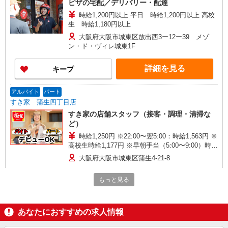
ピザの宅配／デリバリー・配達
時給1,200円以上 平日 時給1,200円以上 高校
生 時給1,180円以上
大阪府大阪市城東区放出西3ー12ー39 メゾ
ン・ド・ヴィレ城東1F
詳細を見る
キープ
アルバイト
パート
すき家 蒲生四丁目店
すき家の店舗スタッフ（接客・調理・清掃な
ど）
時給1,250円 ※22:00〜翌5:00：時給1,563円 ※
高校生時給1,177円 ※早朝手当（5:00〜9:00）時給
＋150円
大阪府大阪市城東区蒲生4-21-8
もっと見る
詳細を見る
キープ
アルバイト
パート
あなたにおすすめの求人情報
すき家 関目店
すき家の店舗スタッフ（接客・調理・清掃な