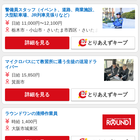
調理師（介護施設での仕込み・調理・盛付な
警備員スタッフ（イベント、道路、商業施設、
ど）
大型駐車場、JR列車見張りなど）
月給：233,430円〜280,000円 みなし残業代：
日給 11,000円〜12,100円
29,430円（20時間）〜44,150円（30時間）を含む
※みなし残業超過分別途支給 ※みなし残業なしも
栃木市・小山市・さいたま市西区・さいたま市岩槻区・久喜市・
特別養護老人ホーム 城東こすもす苑 （大阪
相談可 ※交通費全額支給（規定有り） ※給与は経
府大阪市城東区蒲生2-2-38）
験・能力により考慮します。 ※賞与年2回（金額
詳細を見る
とりあえずキープ
は業績・成績により変動） ※昇給年2回 ※試用期
詳細を見る
キープ
間3ヶ月（条件変更なし）
マイクロバスにて教習所に通う生徒の送迎ドラ
正社員
イバー
株式会社塩梅
日給 15,850円
調理責任者（介護施設での仕込み・調理・スタ
箕面市
ッフ管理など責任者業務）
月給：265,000円〜 みなし残業代：44,150円
詳細を見る
とりあえずキープ
（30時間） ※みなし残業超過分別途支給 ※交通
費全額支給（規定有り） ※給与は経験・能力によ
特別養護老人ホーム 城東こすもす苑 （大阪
り考慮します。 ※賞与年2回（金額は業績・成績
府大阪市城東区蒲生2-2-38）
ラウンドワンの清掃作業員
により変動） ※昇給年1回 ※試用期間3ヶ月（条
件変更なし）
時給 1,400円
詳細を見る
キープ
大阪市城東区
パート