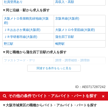
社員登用あり
高収入・高額
同じ沿線・駅から求人を探す
大阪メトロ長堀鶴見緑地線(大阪
京阪本線(大阪府)
府)
ＪＲおおさか東線(大阪府)
大阪メトロ今里筋線(大阪府)
ＪＲ学研都市線(大阪府)
蒲生四丁目駅
野江駅
鴫野駅
同じ職種から蒲生四丁目駅の求人を探す
ファストフード・デリ
調理・調理補助・調理師
関連する条件をもっと見る
同じ雇用形態から蒲生四丁目駅の求人を探す
アルバイト
パート
同じ特徴から蒲生四丁目駅の求人を探す
ID：AE0717287242
履歴書不要
未経験歓迎
その他の条件でバイト・アルバイト・パートを探す
大学生歓迎
主婦・主夫歓迎
大阪市城東区の職種からバイト・アルバイト・パートを探す
フリーター歓迎
ミドル（40代～）活躍中