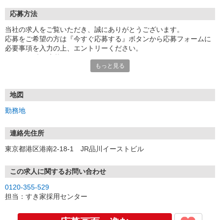
応募方法
当社の求人をご覧いただき、誠にありがとうございます。
応募をご希望の方は『今すぐ応募する』ボタンから応募フォームに
必要事項を入力の上、エントリーください。
☆★☆24時間応募OK！☆★☆
もっと見る
・・・お願い・・・
応募の際は、連絡先に「携帯電話のアドレス」や「携帯電話の番
号」など
地図
普段つながりやすい連絡先を入力してください。
勤務地
連絡先住所
東京都港区港南2-18-1 JR品川イーストビル
この求人に関するお問い合わせ
0120-355-529
担当：すき家採用センター