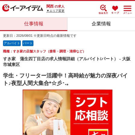
関西
の求人
▼エリア変更
仕事情報
企業情報
更新日：2026/08/01 ※更新日時点の最新情報です
アルバイト
パート
職種：すき家の店舗スタッフ（接客・調理・清掃など）
すき家 蒲生四丁目店の求人情報詳細（アルバイト/パート） - 大阪
市城東区
学生・フリーター活躍中！高時給が魅力の深夜バイ
ト♪夜型人間大集合*☆彡･.｡