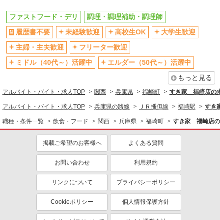
同じ職種から求人を探す
ファストフード・デリ
調理・調理補助・調理師
履歴書不要
未経験歓迎
高校生OK
大学生歓迎
飲食・フード
ファストフード・デリ
主婦・主夫歓迎
フリーター歓迎
調理・調理補助・調理師
ミドル（40代～）活躍中
エルダー（50代～）活躍中
同じ特徴から求人を探す
もっと見る
未経験歓迎
高校生OK
アルバイト・バイト・求人TOP
関西
兵庫県
福崎町
すき家 福崎店の
大学生歓迎
ミドル（40代～）活躍中
アルバイト・バイト・求人TOP
兵庫県の路線
ＪＲ播但線
福崎駅
すき
週2～3日勤務OK
短時間勤務（1日4h以内）OK
職種・条件一覧
飲食・フード
関西
兵庫県
福崎町
すき家 福崎店の
深夜
車通勤OK
扶養内勤務OK
交通費支給
掲載ご希望のお客様へ
よくある質問
社会保険あり
まかない・食事補助
お問い合わせ
利用規約
社員登用あり
リンクについて
プライバシーポリシー
Cookieポリシー
個人情報保護方針