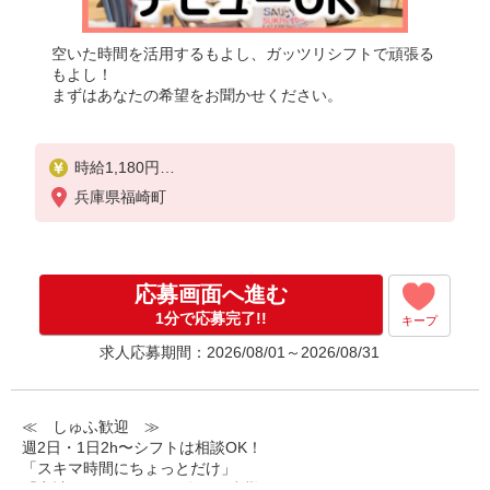
空いた時間を活用するもよし、ガッツリシフトで頑張る
もよし！
まずはあなたの希望をお聞かせください。
時給1,180円
※22:00〜翌5:00：時給1,475円
兵庫県福崎町
※高校生時給1,150円
※早朝手当（5:00〜9:00）時給＋150円
応募画面へ進む
1分で応募完了!!
キープ
求人応募期間：2026/08/01～2026/08/31
≪ しゅふ歓迎 ≫
週2日・1日2h〜シフトは相談OK！
「スキマ時間にちょっとだけ」
「家計に＋αするために多めに出勤」