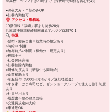
い。
※高校生のシフトは21時まで（深夜時間勤務を含むため）
●深夜のみ・早朝のみOK
●扶養内勤務可
アクセス・勤務地
JR播但線「福崎」駅より徒歩28分
兵庫県神崎郡福崎町南田原字ハツグロ2970-1
待遇
○髪型・髪色自由※就業時の規定あり
○時給UP制度
○給与前払い制度（稼働分・規定あり）
○役職手当
○社会保険完備
○扶養控除内勤務
○研修制度あり（研修中も同時給）
○食事補助あり
○制服貸与（5000円お預かり／返却後返金）
○すき家・はま寿司など、ゼンショーグループで使える割引制度
あり
○社員登用あり
○履歴書不要の簡単面接
○交通費規定内支給
○車通勤OK