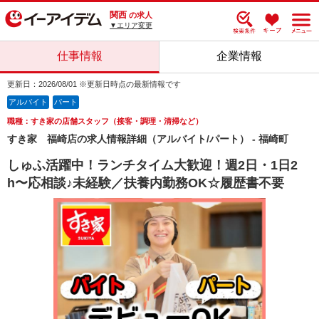
関西
の求人
▼エリア変更
仕事情報
企業情報
更新日：2026/08/01 ※更新日時点の最新情報です
アルバイト
パート
職種：すき家の店舗スタッフ（接客・調理・清掃など）
すき家 福崎店の求人情報詳細（アルバイト/パート） - 福崎町
しゅふ活躍中！ランチタイム大歓迎！週2日・1日2
h〜応相談♪未経験／扶養内勤務OK☆履歴書不要