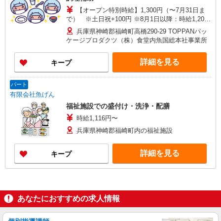
【オープン特別時給】1,300円（〜7月31日ま
で） ※土日祝+100円 ※8月1日以降：時給1,200
円 ※試用期間あり（入社日から2ヶ月経過後の月
兵庫県神崎郡福崎町高橋290-29 TOPPANパッ
末まで）
ケージプロダクツ（株）食堂内魚国総本社事業所
詳細を見る
キープ
パート
有限会社魚げん
福祉施設での盛付け・洗浄・配膳
時給1,116円〜
兵庫県神崎郡福崎町内の福祉施設
詳細を見る
キープ
あなたにおすすめの求人情報