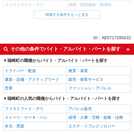
ファストフード・デリ
調理・調理補助・調理師
関連する条件をもっと見る
同じ雇用形態から福崎駅の求人を探す
アルバイト
パート
同じ特徴から福崎駅の求人を探す
ID：AE0717285632
履歴書不要
未経験歓迎
その他の条件でバイト・アルバイト・パートを探す
高校生OK
大学生歓迎
福崎町の職種からバイト・アルバイト・パートを探す
主婦・主夫歓迎
フリーター歓迎
ドライバー・配達
教育・保育
ミドル（40代～）活躍中
エルダー（50代～）活躍中
建築・設備・アクティブワーク
販売・接客サービス
シニア（60代～）活躍中
週2～3日勤務OK
営業
ファッション・アパレル
短時間勤務（1日4h以内）OK
深夜
車通勤OK
福崎町の人気の職種からバイト・アルバイト・パートを探す
扶養内勤務OK
交通費支給
社会保険あり
ファストフード・デリ
アパレル販売
まかない・食事補助
社割・特典あり
スイーツ・ケーキ・パン
経理・人事・労務・総務・法務
制服貸与
研修制度あり
弁当・惣菜
エステ・リフレクソロジー
社員登用あり