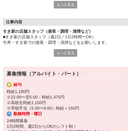
もっと見る
など、自分らしく活躍できますよ。
≪ 働くメリットいっぱい ≫
■髪型・髪色自由
仕事内容
オシャレを捨てる必要はありません！
すき家の店舗スタッフ（接客・調理・清掃など）
■給与前払い可
■すき家の店舗スタッフ（週2日／1日2時間〜OK）
急な出費も安心♪
牛丼・すき家での接客・調理・清掃などをお願いします。
■社員登用あり
将来を考えている方は必見です。
もっと見る
具体的には・・・
お客様をきれいなお店でお迎え！
なか卯、かつ庵、ココス、ジョリーパスタ、ビッグボーイ、華屋
おいしい牛丼を！
与兵衛、オリーブの丘、焼肉いちばんなどを経営しているゼンシ
あなたの笑顔で！
ョーグループ！
募集情報（アルバイト・パート）
すばやく提供！
その中のひとつ『すき家』でお仕事しませんか？
給与
他にも、食材の調整や金銭管理、新しく入社したクルーの研修など
時給1,180円
様々なお仕事があります。
※22:00〜翌5:00：時給1,475円
セルフオーダー、セルフ会計で、現金の受け渡しはほとんどありま
※高校生時給1,150円
せん。※一部店舗を除く
※早朝手当（5:00〜9:00）時給＋150円
取り間違いもなく安心でスムーズ♪
勤務時間・曜日
マニュアルも用意していますので飲食店が初めての方でも大丈夫！
24時間募集
もちろん先輩クルーがしっかり教えてくれるので安心してくださ
1日2時間、週2日からOKのシフト制！