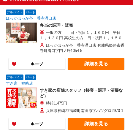
アルバイト
パート
ほっかほっか亭 香寺溝口店
弁当の調理・販売
一般の方 日・祝日１，１６０円 平日
１，１３０円 高校生の方 日・祝日１，１５０
円 平日１，１２０円
ほっかほっか亭 香寺溝口店 兵庫県姫路市香
寺町溝口字門ノ坪1054-5
詳細を見る
キープ
アルバイト
パート
すき家 福崎店
すき家の店舗スタッフ（接客・調理・清掃な
ど）
時給1,475円
兵庫県神崎郡福崎町南田原字ハツグロ2970-1
詳細を見る
キープ