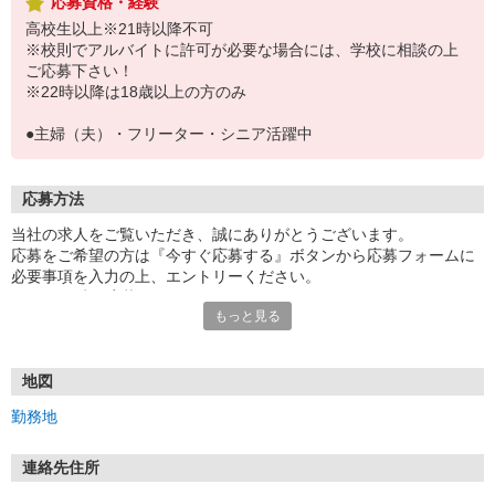
応募資格・経験
高校生以上※21時以降不可
※校則でアルバイトに許可が必要な場合には、学校に相談の上
ご応募下さい！
※22時以降は18歳以上の方のみ
●主婦（夫）・フリーター・シニア活躍中
応募方法
当社の求人をご覧いただき、誠にありがとうございます。
応募をご希望の方は『今すぐ応募する』ボタンから応募フォームに
必要事項を入力の上、エントリーください。
☆★☆24時間応募OK！☆★☆
もっと見る
・・・お願い・・・
応募の際は、連絡先に「携帯電話のアドレス」や「携帯電話の番
号」など
地図
普段つながりやすい連絡先を入力してください。
勤務地
連絡先住所