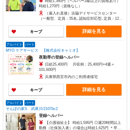
時給1,380円（ヘルパー2級以上の資格あり）
時給1,270円（資格なし）
（雇入れ直後）浜脇デイサービスセンター
（一般型、定員：35名､認知症対応型､定員：12
名） 兵庫県西宮市久保町14-12 （変更の範囲）
法人の定める事業所
詳細を見る
キープ
アルバイト
パート
MYO ケアサービス 【株式会社キャミオ】
夜勤帯の登録ヘルパー
日給25,400円 月収例：25,400円×4週＝
101,600円
兵庫県西宮市内のご利用者様宅
詳細を見る
キープ
アルバイト
パート
そんぽの家S 武庫川/2107bc2
登録ヘルパー
【介護福祉士】 時給1,595円 ◎週20時間以上
勤務（社保加入者）の場合は時給1,625円 ＊早朝