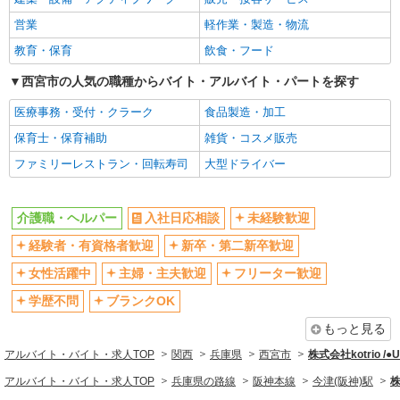
女性活躍中
主婦・主夫歓迎
香櫨園ケアセンターそよ風：RO35889
営業
軽作業・製造・物流
デイサービス 介護スタッフ
フリーター歓迎
学歴不問
教育・保育
飲食・フード
【時給】1,316円〜1,500円 ▼給与詳細 処遇改
ブランクOK
ミドル（40代～）活躍中
善手当：200円/時 ▼下記別途支給 通勤手当 年末
西宮市の人気の職種からバイト・アルバイト・パートを探す
年始手当：380円/時 寸志あり：年2回（6月・12
エルダー（50代～）活躍中
シニア（60代～）活躍中
兵庫県西宮市上葭原町4-21
月） ※業績による ※処遇改善手当は試用期間中(3
医療事務・受付・クラーク
食品製造・加工
高収入・高額
ボーナス・賞与あり
ヶ月)は支給なし
詳細を見る
キープ
保育士・保育補助
雑貨・コスメ販売
昇給あり
完全週休2日制
ファミリーレストラン・回転寿司
大型ドライバー
フルタイム歓迎
禁煙・分煙
パート
駅直結・駅チカ
香櫨園ケアセンターそよ風：RO9300
車通勤OK
ショートステイ 介護スタッフ
介護職・ヘルパー
入社日応相談
未経験歓迎
バイク通勤OK
自転車通勤OK
【時給】1,316円〜1,500円 ▼給与詳細 処遇改
残業少なめ（月20h未満）
経験者・有資格者歓迎
新卒・第二新卒歓迎
交通費支給
善手当：200円/時 ▼下記別途支給 通勤手当 年末
年始手当：380円/時 寸志あり：年2回（6月・12
社会保険あり
産休・育休取得実績あり
女性活躍中
主婦・主夫歓迎
フリーター歓迎
兵庫県西宮市上葭原町4-21
月） ※業績による ※処遇改善手当は試用期間中(3
退職金・財形貯蓄制度あり
各種手当（家族・役職・インセン
学歴不問
ブランクOK
ヶ月)は支給なし
ティブなど）あり
詳細を見る
キープ
もっと見る
制服貸与
研修制度あり
アルバイト・バイト・求人TOP
関西
兵庫県
西宮市
株式会社kotrio /
契約社員
資格取得支援制度あり
香櫨園ケアセンターそよ風：RO9252
アルバイト・バイト・求人TOP
兵庫県の路線
阪神本線
今津(阪神)駅
株
ショートステイ 介護スタッフ
同じ職種から求人を探す