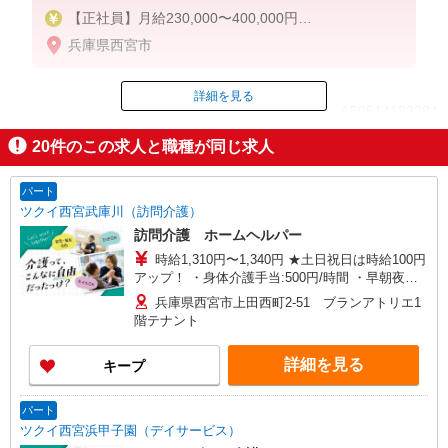
【正社員】月給230,000〜400,000円
・基本給：190,000円〜220,000円
兵庫県西宮市
・資格手当：10,000〜30,000円
・役職手当：10,000〜70,000円
・処遇改善手当：20,000〜60,000円（勤続年数、保
詳細を見る
ID：AE0514183384
有資格により変動）
・固定残業手当：20,000円（10時間）
20
件のこの求人と職種が同じ求人
※固定残業時間を超過する場合には超過勤務手当と
掲載期間終了
して別途支給
・夜勤手当：10,000円/1回（上記給与とは別に支給
パート
）
ツクイ西宮武庫川（訪問介護）
訪問介護 ホームヘルパー
下記資格をお持ちの方歓迎
時給1,310円〜1,340円 ★土日祝日は時給100円
・認知症介護基礎研修
アップ！ ・身体介護手当:500円/時間 ・早朝夜間
・初任者研修
深夜手当:300円/時間 （18:00〜翌07:59の時間
・実務者研修
兵庫県西宮市上田西町2-51 ブランアトリエ1
帯） ・ICT手当:2,000円/月 ・深夜割増は別途支給
階テナント
・介護福祉士 など
・ケア→ケアの移動時間も賃金（時給）を支給 ※
給与幅は資格・経験等による
詳細を見る
キープ
パート
ツクイ西宮浜甲子園（デイサービス）