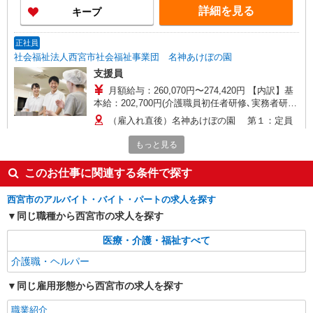
（ヘルパー1級・2級）】 時給1,515円 ◎週20時間
詳細を見る
キープ
以上勤務（社保加入者）の場合は時給1,545円 ＊
早朝夜間（〜8:00、18:00〜）：時給1,894円〜 ＊
日曜祝日：時給1,815円〜 ◎身体介助、生活援助
正社員
が同時給 ◎キャンセル手当：職務時給の60％支給
社会福祉法人西宮市社会福祉事業団 名神あけぼの園
支援員
月額給与：260,070円〜274,420円 【内訳】基
本給：202,700円(介護職員初任者研修､実務者研
修) 211,200円(介護福祉士､社会福
（雇入れ直後）名神あけぼの園 第１：定員
祉士､障害福祉サービス管理責任者､相談支援専門
40名（就労継続支援B型20名、生活介護20名）、
員､精神保健福祉士､保育士､幼稚園教諭､特別支援
もっと見る
第２：定員40名（就労継続支援B型）の障がい
学校教諭､小中高等学校教諭) 介護職員等処遇改
者施設 兵庫県西宮市津門大箇町2-13 （変更の範
詳細を見る
キープ
善手当：基本給の10％＋14,100円 処遇改善手当
囲）法人の定める事業所 ※市内の他の勤務場所へ
このお仕事に関連する条件で探す
①介護福祉士資格を有し当事業団正規職員の勤
人事異動することがあります。勤務場所により、
務年数に応じて月額28,000円〜40,000円 ②上記
勤務日又は勤務時間を変更する場合があります。
正社員
西宮市のアルバイト・バイト・パートの求人を探す
以外は月額23,000円 住居手当（世帯主のみ）およ
社会福祉法人西宮市社会福祉事業団 西宮市立介護老人保健施設すこ
同じ職種から西宮市の求人を探す
び扶養手当 期末勤勉手当あり
やかケア西宮
介護老人保健施設の介護員
医療・介護・福祉すべて
月額給与：286,070円〜300,420円 ※夜勤月4
介護職・ヘルパー
回 【内訳】基本給：202,700円(介護職員初任者研
修、実務者研修) 211,200円(介護福
同じ雇用形態から西宮市の求人を探す
（雇入れ直後）西宮市立介護老人保健施設すこ
祉士、社会福祉士) 夜勤手当：1業務につき6,500円
やかケア西宮 （定員：100名（短期入所含
介護職員等処遇改善手当：基本給の10％＋14,100
職業紹介
む）） 兵庫県西宮市林田町7-17 （変更の範囲）