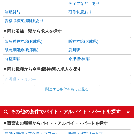
ティブなど）あり
制服貸与
研修制度あり
正社員
香櫨園ケアセンターそよ風：RO9861
資格取得支援制度あり
ショートステイ 介護スタッフ
同じ沿線・駅から求人を探す
【月給】268,920円〜348,920円 ▼給与詳細 資
格手当：10,000円 処遇改善手当：35,920円 夜勤手
阪急神戸本線(兵庫県)
阪神本線(兵庫県)
当：30,000円（5回分） ※6回目以降は1回6,000円
兵庫県西宮市上葭原町4-21
支給 住宅手当：規定あり 調整手当：０円〜30,000
阪急甲陽線(兵庫県)
夙川駅
円※経験にょる 精勤手当：8,000円 ▼下記別途支
詳細を見る
香櫨園駅
今津(阪神)駅
キープ
給 通勤手当 年末年始手当：380円/時 賞与年2回
（6月・12月） 昇給年1回（4月） 特別報酬：平均
同じ職種から今津(阪神)駅の求人を探す
34.1万円（最高額135万円） ※2025年6月支給実績
契約社員
※処遇改善手当は試用期間中(3ヶ月)は支給なし
香櫨園ケアセンターそよ風：RO12123
介護職・ヘルパー
ショートステイ 夜勤専従介護職
関連する条件をもっと見る
同じ雇用形態から今津(阪神)駅の求人を探す
【月給】295,792円〜313,840円 ▼給与詳細 処
遇改善手当：37,840円 夜勤手当：66,000円（11回
職業紹介
分） ※12回目以降は1回6,000円支給 ▼下記別途
兵庫県西宮市上葭原町4-21
支給 通勤手当 年末年始手当：380円/時 寸志あ
同じ特徴から今津(阪神)駅の求人を探す
その他の条件でバイト・アルバイト・パートを探す
り：年2回（6月・12月） ※業績による 特別報
詳細を見る
キープ
酬：平均34.1万円（最高額135万円） ※2025年6月
入社日応相談
未経験歓迎
西宮市の職種からバイト・アルバイト・パートを探す
支給実績 ※処遇改善手当は試用期間中(3ヶ月)は支
経験者・有資格者歓迎
新卒・第二新卒歓迎
給なし
パート
建築・設備・アクティブワーク
販売・接客サービス