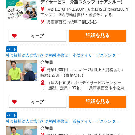
デイサービス 介護スタッフ（ケアクルー）
時給1,170円〜1,200円 ★土日祝日は時給100円
アップ！ ※給与幅は資格・経験等による
兵庫県西宮市浜甲子園1-3-16
詳細を見る
キープ
パート
社会福祉法人西宮市社会福祉事業団 小松デイサービスセンター
介護員
時給1,380円（ヘルパー2級以上の資格あり）
時給1,270円（資格なし）
（雇入れ直後）小松デイサービスセンター
（一般型、定員：35名） 兵庫県西宮市小松東町
1丁目3-10 （変更の範囲）法人の定める事業所
詳細を見る
キープ
パート
社会福祉法人西宮市社会福祉事業団 浜脇デイサービスセンター
介護員