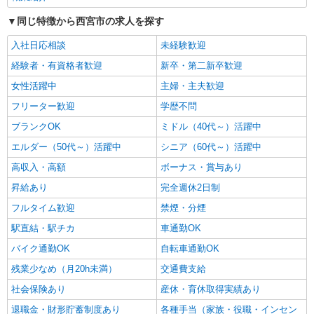
円 処遇改善手当 ①介護福祉士資格を有し当
法人の定める事業所
詳細を見る
キープ
事業団正規職員の勤務年数に応じて月額28,000
同じ特徴から西宮市の求人を探す
円〜40,000円 ②上記以外は月額23,000円 住
居手当（世帯主のみ）および扶養手当 期末勤勉手
入社日応相談
未経験歓迎
正社員
当あり
介護老人保健施設 シルバーハウス
経験者・有資格者歓迎
新卒・第二新卒歓迎
介護老人保健施設での介護職員
女性活躍中
主婦・主夫歓迎
月給238,500円〜272,500円 ※経験・能力によ
フリーター歓迎
学歴不問
る ※一律諸手当含む ※夜勤手当（1回9,500円×4
回）含む ※介護福祉士手当 10,000円
ブランクOK
介護老人保健施設 シルバーハウス （兵庫県
ミドル（40代～）活躍中
西宮市塩瀬町生瀬1281番地-5）
エルダー（50代～）活躍中
シニア（60代～）活躍中
高収入・高額
ボーナス・賞与あり
詳細を見る
キープ
昇給あり
完全週休2日制
パート
フルタイム歓迎
禁煙・分煙
介護老人保健施設シルバーハウス
駅直結・駅チカ
車通勤OK
介護老人保健施設での介護職員
バイク通勤OK
自転車通勤OK
時給1140円〜 ※介護福祉士加算別途有
介護老人保健施設シルバーハウス （兵庫県西
残業少なめ（月20h未満）
交通費支給
宮市塩瀬町生瀬1281番地-5）
社会保険あり
産休・育休取得実績あり
退職金・財形貯蓄制度あり
各種手当（家族・役職・インセン
詳細を見る
キープ