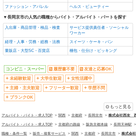
フリーター歓迎
学歴不問
ファッション・アパレル
ヘルス・ビューティー
ブランクOK
ミドル（40代～）活躍中
長岡京市の人気の職種からバイト・アルバイト・パートを探す
エルダー（50代～）活躍中
昇給あり
入出庫・商品管理・検品・検査
サービス提供責任者・ソーシャル
短時間勤務（1日4h以内）OK
朝
ワーカー
禁煙・分煙
バイク通勤OK
経理・人事・労務・総務・法務
スイーツ・ケーキ・パン
扶養内勤務OK
交通費支給
量販店・大型SC・百貨店
梱包・仕分け・ピッキング
社会保険あり
社割・特典あり
制服貸与
研修制度あり
コンビニ・スーパー
履歴書不要
友達と応募OK
社員登用あり
未経験歓迎
大学生歓迎
女性活躍中
同じ職種から求人を探す
主婦・主夫歓迎
フリーター歓迎
学歴不問
販売・接客サービス
ブランクOK
コンビニ・スーパー
もっと見る
同じ特徴から求人を探す
アルバイト・バイト・求人TOP
関西
京都府
長岡京市
株式会社西友 西
未経験歓迎
大学生歓迎
アルバイト・バイト・求人TOP
京都府の路線
阪急京都本線
長岡天神駅
ミドル（40代～）活躍中
短時間勤務（1日4h以内）OK
職種・条件一覧
販売・接客サービス
関西
京都府
長岡京市
株式会社