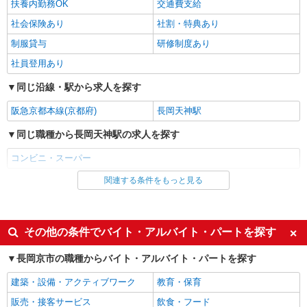
扶養内勤務OK
交通費支給
社会保険あり
社割・特典あり
制服貸与
研修制度あり
社員登用あり
同じ沿線・駅から求人を探す
阪急京都本線(京都府)
長岡天神駅
同じ職種から長岡天神駅の求人を探す
コンビニ・スーパー
関連する条件をもっと見る
同じ雇用形態から長岡天神駅の求人を探す
アルバイト
パート
同じ特徴から長岡天神駅の求人を探す
その他の条件でバイト・アルバイト・パートを探す
履歴書不要
友達と応募OK
長岡京市の職種からバイト・アルバイト・パートを探す
未経験歓迎
大学生歓迎
建築・設備・アクティブワーク
教育・保育
女性活躍中
主婦・主夫歓迎
販売・接客サービス
飲食・フード