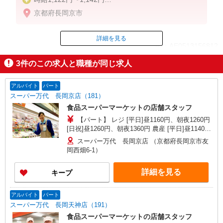
京都府長岡京市
5-8時 1142円
8-17時 1122円
17-19時 1162円
詳細を見る
ID：AE0513156812
19-22時 1182円
22-5時 1428円（深夜手当含む）
3
件のこの求人と職種が同じ求人
土日／20円
掲載期間終了
※給与幅は時間帯による
アルバイト
パート
スーパー万代 長岡京店（181）
食品スーパーマーケットの店舗スタッフ
【パート】 レジ [平日]昼1160円、朝夜1260円
[日祝]昼1260円、朝夜1360円 農産 [平日]昼1140
円、朝夜1240円 [日祝]昼1240円、朝夜1340円
スーパー万代 長岡京店 （京都府長岡京市友
岡西畑6-1）
詳細を見る
キープ
アルバイト
パート
スーパー万代 長岡天神店（191）
食品スーパーマーケットの店舗スタッフ