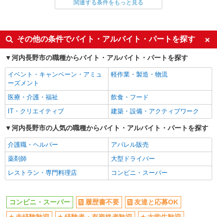
関連する条件をもっと見る
同じ雇用形態から千代田駅の求人を探す
アルバイト
パート
同じ特徴から千代田駅の求人を探す
その他の条件でバイト・アルバイト・パートを探す
履歴書不要
友達と応募OK
河内長野市の職種からバイト・アルバイト・パートを探す
未経験歓迎
経験者・有資格者歓迎
イベント・キャンペーン・アミュ
軽作業・製造・物流
大学生歓迎
女性活躍中
ーズメント
主婦・主夫歓迎
フリーター歓迎
医療・介護・福祉
飲食・フード
学歴不問
ブランクOK
IT・クリエイティブ
建築・設備・アクティブワーク
ミドル（40代～）活躍中
エルダー（50代～）活躍中
河内長野市の人気の職種からバイト・アルバイト・パートを探す
昇給あり
朝
介護職・ヘルパー
アパレル販売
昼
禁煙・分煙
薬剤師
大型ドライバー
バイク通勤OK
扶養内勤務OK
レストラン・専門料理店
コンビニ・スーパー
交通費支給
社会保険あり
社割・特典あり
制服貸与
コンビニ・スーパー
履歴書不要
友達と応募OK
研修制度あり
社員登用あり