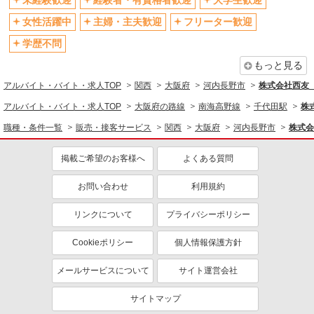
未経験歓迎
経験者・有資格者歓迎
大学生歓迎
同じ職種から求人を探す
女性活躍中
主婦・主夫歓迎
フリーター歓迎
販売・接客サービス
学歴不問
コンビニ・スーパー
もっと見る
同じ特徴から求人を探す
アルバイト・バイト・求人TOP
関西
大阪府
河内長野市
株式会社西友 
未経験歓迎
大学生歓迎
アルバイト・バイト・求人TOP
大阪府の路線
南海高野線
千代田駅
株
ミドル（40代～）活躍中
扶養内勤務OK
職種・条件一覧
販売・接客サービス
関西
大阪府
河内長野市
株式会
交通費支給
社会保険あり
掲載ご希望のお客様へ
よくある質問
社員登用あり
お問い合わせ
利用規約
リンクについて
プライバシーポリシー
Cookieポリシー
個人情報保護方針
メールサービスについて
サイト運営会社
サイトマップ