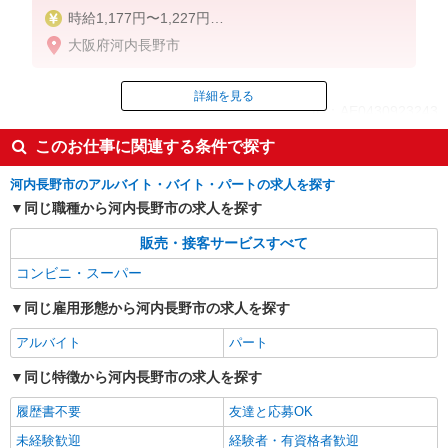
時給1,177円〜1,227円
大阪府河内長野市
5-8時 1227円
8-17時 1177円
17-19時 1177円
詳細を見る
ID：AE0430923243
19-22時 1227円
22-5時 1534円（深夜手当含む）
このお仕事に関連する条件で探す
土日／50円
掲載期間終了
※給与幅は時間帯による
河内長野市のアルバイト・バイト・パートの求人を探す
同じ職種から河内長野市の求人を探す
販売・接客サービスすべて
コンビニ・スーパー
同じ雇用形態から河内長野市の求人を探す
アルバイト
パート
同じ特徴から河内長野市の求人を探す
履歴書不要
友達と応募OK
未経験歓迎
経験者・有資格者歓迎