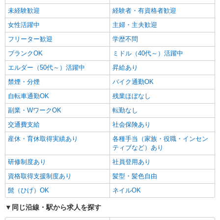
カウンター・キッチンスタッフ ＜優先募集日
未経験歓迎
経験者・有資格者歓迎
時＞土日祝 18:00〜23:00
女性活躍中
主婦・主夫歓迎
時給1130円
フリーター歓迎
学歴不問
京都府宇治市大久保町上ノ山32-4
ブランクOK
ミドル（40代～）活躍中
詳細を見る
キープ
エルダー（50代～）活躍中
昇給あり
禁煙・分煙
バイク通勤OK
アルバイト
パート
ケンタッキーフライドチキン 槙島店
自転車通勤OK
残業ほぼなし
キッチンスタッフ ＜優先募集日時＞18:00〜
副業・WワークOK
転勤なし
23:00
交通費支給
社会保険あり
時給1130円
産休・育休取得実績あり
各種手当（家族・役職・インセン
京都府宇治市槙島町35-46
ティブなど）あり
詳細を見る
研修制度あり
社員登用あり
キープ
資格取得支援制度あり
髪型・髪色自由
アルバイト
パート
髭（ひげ）OK
ネイルOK
なか卯 大久保BP店
接客・調理スタッフ（簡単な接客・調理・清
同じ沿線・駅から求人を探す
掃・など）