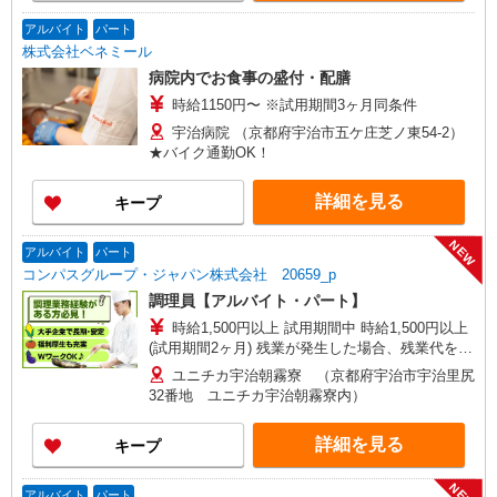
アルバイト
パート
株式会社ベネミール
病院内でお食事の盛付・配膳
時給1150円〜 ※試用期間3ヶ月同条件
宇治病院 （京都府宇治市五ケ庄芝ノ東54-2）
★バイク通勤OK！
詳細を見る
キープ
NEW
アルバイト
パート
コンパスグループ・ジャパン株式会社 20659_p
調理員【アルバイト・パート】
時給1,500円以上 試用期間中 時給1,500円以上
(試用期間2ヶ月) 残業が発生した場合、残業代を1
分単位で別途支給します。
ユニチカ宇治朝霧寮 （京都府宇治市宇治里尻
32番地 ユニチカ宇治朝霧寮内）
詳細を見る
キープ
NEW
アルバイト
パート