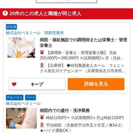
ID：AE0427792912
20
件のこの求人と職種が同じ求人
掲載期間終了
正社員
株式会社ベネミール 関西営業所
病院・福祉施設での調理師または栄養士・管理
栄養士
【調理師・栄養士・管理栄養士職】 月給
250,000円〜280,000円 ※試用期間2ヶ月（月給
250,000円〜280,000円） ※給与幅は経験による
【兵庫県】 ◆特別養護老人ホーム フェニッ
【エリア調理師職】 月給270,000円〜320,000円
クス加古川ケアセンター （兵庫県加古川市米田町
※試用期間2〜6ヶ月（月給270,000円） ※給与幅
平津字沖田384-16） ◆祐生病院 （兵庫県伊丹市山
は調理技術・コミュニケーション力による
田5-3-13） ◆城陽江尻病院 （兵庫県姫路市北条1-
詳細を見る
キープ
279） 【京都府】 ◆特別養護老人ホーム 塔南の
園 （京都府京都市南区西九条菅田町4-2） ◆住宅
型有料老人ホーム 北野マリアヴィラ （京都府京都
アルバイト
パート
市上京区仁和寺街道千本西入五番町153） ◆特別
株式会社ベネミール
養護老人ホーム 西山寮 （京都府京都市西京区大
病院内での盛付・洗浄業務
原野石作町256-1） ◆高齢者福祉施設 西七条
時給1150円〜 ※試用期間3ヶ月は時給1150円
（京都府京都市下京区西七条八幡町29） ◆宇治病
院 （京都府宇治市五ケ庄芝ノ東54-2） 【大阪府】
宇治病院 （京都府宇治市五ケ庄芝ノ東54-2）
◆特別養護老人ホーム ぐんげ今城の丘 （大阪府
★バイク通勤OK！