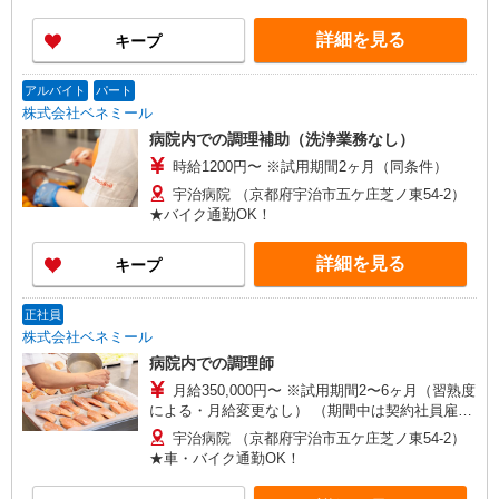
高槻市郡家本町13-23） ◆住宅型有料老人ホー
ム さざなみ鶴山台 （大阪府和泉市鶴山台3-2-2）
詳細を見る
キープ
【奈良県】 ◆奈良春日病院 （奈良県奈良市鹿野園
町1212-1）
アルバイト
パート
株式会社ベネミール
病院内での調理補助（洗浄業務なし）
時給1200円〜 ※試用期間2ヶ月（同条件）
宇治病院 （京都府宇治市五ケ庄芝ノ東54-2）
★バイク通勤OK！
詳細を見る
キープ
正社員
株式会社ベネミール
病院内での調理師
月給350,000円〜 ※試用期間2〜6ヶ月（習熟度
による・月給変更なし） （期間中は契約社員雇用
とする）
宇治病院 （京都府宇治市五ケ庄芝ノ東54-2）
★車・バイク通勤OK！