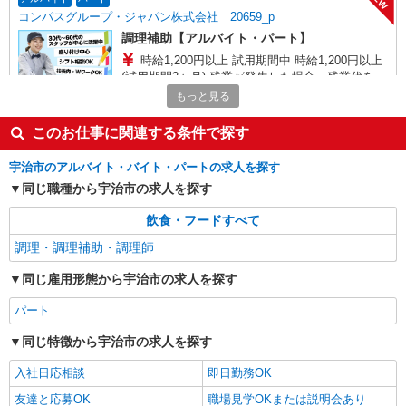
コンパスグループ・ジャパン株式会社 20659_p
調理補助【アルバイト・パート】
時給1,200円以上 試用期間中 時給1,200円以上
(試用期間2ヶ月) 残業が発生した場合、残業代を1
分単位で別途支給します。
もっと見る
ユニチカ宇治朝霧寮 （京都府宇治市宇治里尻
32番地 ユニチカ宇治朝霧寮内）
このお仕事に関連する条件で探す
詳細を見る
キープ
宇治市のアルバイト・バイト・パートの求人を探す
同じ職種から宇治市の求人を探す
アルバイト
パート
ケンタッキーフライドチキン 槙島店
飲食・フードすべて
キッチンスタッフ ＜優先募集日時＞18:00〜
調理・調理補助・調理師
23:00
時給1130円
同じ雇用形態から宇治市の求人を探す
京都府宇治市槙島町35-46
パート
詳細を見る
キープ
同じ特徴から宇治市の求人を探す
入社日応相談
即日勤務OK
アルバイト
パート
ケンタッキーフライドチキン 宇治大久保店
友達と応募OK
職場見学OKまたは説明会あり