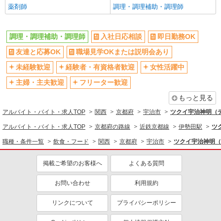
■ ゴーゴーカレー 宇治大久保店 ＜京都府宇治
薬剤師
調理・調理補助・調理師
副業・WワークOK
転勤なし
市広野町茶屋裏8-6＞ ＜近鉄大久保駅すぐ＞
交通費支給
社会保険あり
調理・調理補助・調理師
入社日応相談
詳細を見る
即日勤務OK
キープ
産休・育休取得実績あり
各種手当（家族・役職・インセン
友達と応募OK
職場見学OKまたは説明会あり
ティブなど）あり
正社員
業務委託
研修制度あり
社員登用あり
未経験歓迎
経験者・有資格者歓迎
女性活躍中
ゴーゴーカレー宇治大久保店
資格取得支援制度あり
髪型・髪色自由
調理・ホールスタッフ
主婦・主夫歓迎
フリーター歓迎
月給260.000円〜 (前職の経験考慮します応相
髭（ひげ）OK
ネイルOK
もっと見る
談)
同じ職種から求人を探す
アルバイト・バイト・求人TOP
関西
京都府
宇治市
ツクイ宇治神明（
■ ゴーゴーカレー 宇治大久保店 ＜京都府宇治
市広野町茶屋裏8-6＞ ＜近鉄大久保駅すぐ＞
アルバイト・バイト・求人TOP
京都府の路線
近鉄京都線
伊勢田駅
ツ
飲食・フード
職種・条件一覧
飲食・フード
関西
京都府
宇治市
ツクイ宇治神明（
調理・調理補助・調理師
詳細を見る
キープ
同じ特徴から求人を探す
掲載ご希望のお客様へ
よくある質問
アルバイト
パート
なか卯 宇治槇島店
未経験歓迎
ミドル（40代～）活躍中
お問い合わせ
利用規約
接客・調理スタッフ（簡単な接客・調理・清
副業・WワークOK
交通費支給
掃・など）
リンクについて
プライバシーポリシー
社会保険あり
産休・育休取得実績あり
時給1150円 22:00〜翌5:00：時給1438円 高校
生：時給1122円
社員登用あり