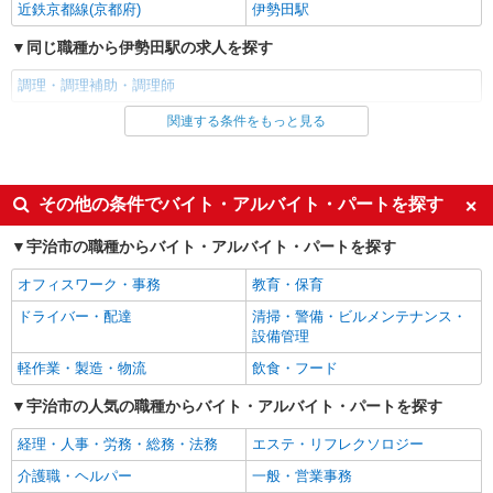
近鉄京都線(京都府)
伊勢田駅
時給1450円
京都府宇治市大久保町且椋96-1
同じ職種から伊勢田駅の求人を探す
調理・調理補助・調理師
詳細を見る
キープ
関連する条件をもっと見る
同じ雇用形態から伊勢田駅の求人を探す
アルバイト
パート
パート
なか卯 大久保BP店
接客・調理スタッフ（簡単な接客・調理・清
同じ特徴から伊勢田駅の求人を探す
その他の条件でバイト・アルバイト・パートを探す
掃・など）
入社日応相談
即日勤務OK
時給1130円 22:00〜翌5:00：時給1450円 高校
宇治市の職種からバイト・アルバイト・パートを探す
生：時給1122円
友達と応募OK
職場見学OKまたは説明会あり
オフィスワーク・事務
教育・保育
京都府宇治市大久保町且椋96-1
未経験歓迎
経験者・有資格者歓迎
ドライバー・配達
清掃・警備・ビルメンテナンス・
女性活躍中
主婦・主夫歓迎
詳細を見る
キープ
設備管理
フリーター歓迎
学歴不問
軽作業・製造・物流
飲食・フード
アルバイト
パート
ブランクOK
ミドル（40代～）活躍中
宇治市の人気の職種からバイト・アルバイト・パートを探す
ゴーゴーカレー 宇治大久保店
エルダー（50代～）活躍中
昇給あり
ホール・キッチン補助スタッフ
経理・人事・労務・総務・法務
エステ・リフレクソロジー
■ 時給 1130円〜1413円 ※22時から1413円 ※
禁煙・分煙
バイク通勤OK
介護職・ヘルパー
一般・営業事務
土日祝は時給 1150円〜1438円 ※22時から1438円
自転車通勤OK
残業ほぼなし