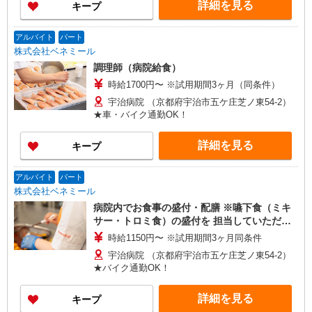
詳細を見る
キープ
アルバイト
パート
株式会社ベネミール
調理師（病院給食）
時給1700円〜 ※試用期間3ヶ月（同条件）
宇治病院 （京都府宇治市五ケ庄芝ノ東54-2）
★車・バイク通勤OK！
詳細を見る
キープ
アルバイト
パート
株式会社ベネミール
病院内でお食事の盛付・配膳 ※嚥下食（ミキ
サー・トロミ食）の盛付を 担当していただき
ます。
時給1150円〜 ※試用期間3ヶ月同条件
宇治病院 （京都府宇治市五ケ庄芝ノ東54-2）
★バイク通勤OK！
詳細を見る
キープ